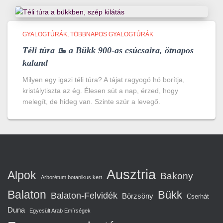
GYALOGTÚRÁK
TÖBBNAPOS GYALOGTÚRÁK
Téli túra 🥾 a Bükk 900-as csúcsaira, ötnapos
kaland
Milyen egy igazi téli túra? A tájat ragyogó hó borítja,
kristálytiszta az ég. Élesen süt a nap, érzed, hogy
melegít, de hideg van. Szinte szúr a levegő.
Ausztria
Alpok
Bakony
Arborétum botanikus kert
Balaton
Bükk
Balaton-Felvidék
Börzsöny
Cserhát
Duna
Egyesült Arab Emírségek