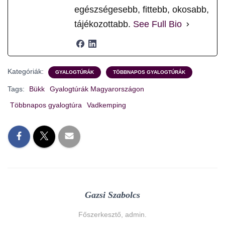
egészségesebb, fittebb, okosabb,
tájékozottabb.
See Full Bio
Kategóriák:
GYALOGTÚRÁK
TÖBBNAPOS GYALOGTÚRÁK
Tags:
Bükk
Gyalogtúrák Magyarországon
Többnapos gyalogtúra
Vadkemping
Gazsi Szabolcs
Főszerkesztő, admin.