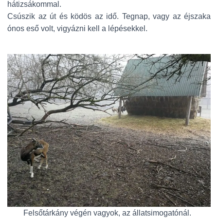
hátizsákommal.
Csúszik az út és ködös az idő. Tegnap, vagy az éjszaka
ónos eső volt, vigyázni kell a lépésekkel.
Felsőtárkány végén vagyok, az állatsimogatónál.