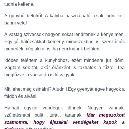
tudnia kellene.
A gunyhó belülről. A kályha használható, csak tudni kell
bánni vele!
A vastag szivacsok nagyon sokat lendítenek a kényelmen.
Egy jó hálózsákkal kemény mínuszokban is szenzációs
menedék még akkor is, ha nem tudunk befűteni.
Időben felértem a kunyhóhoz, ezért mindenre jut időm.
Vágtam sok fát, akár óránként is rakhatok a tűzre. Tea
megfőzve, a vacsorán is túlvagyok.
Mit lehet még csinálni? Aludni! Egy gyertyát égve hagyok a
földön és alvás!
Hajnali egykor vendégek jönnek! Négyen vannak,
születésnapi bulit ,,túrát,, tartanak.
Már megszokott
számomra, hogy éjszakai vendégeket kapok a