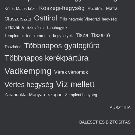
Kőszegi-hegység
Mátra
Körös-Maros-köze
Mezőföld
Osttirol
Olaszország
Pilis hegység Visegrádi hegység
Szlovákia
Szlovénia
Tanúhegyek
Tisza
Tisza-tó
Templomok templomromok kegyhelyek
Többnapos gyalogtúra
Toszkána
Többnapos kerékpártúra
Vadkemping
Várak várromok
Víz mellett
Vértes hegység
Zarándoklat Magyarországon
Zempléni-hegység
AUSZTRIA
BALESET ÉS BIZTOSÍTÁS