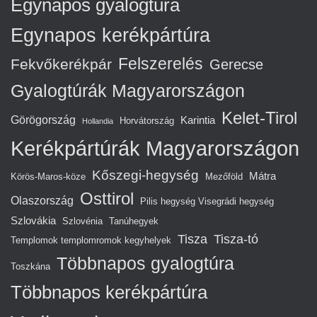
Egynapos gyalogtúra
Egynapos kerékpártúra
Felszerelés
Fekvőkerékpár
Gerecse
Gyalogtúrák Magyarországon
Kelet-Tirol
Görögország
Karintia
Horvátország
Hollandia
Kerékpártúrák Magyarországon
Kőszegi-hegység
Mátra
Körös-Maros-köze
Mezőföld
Osttirol
Olaszország
Pilis hegység Visegrádi hegység
Szlovákia
Szlovénia
Tanúhegyek
Tisza
Tisza-tó
Templomok templomromok kegyhelyek
Többnapos gyalogtúra
Toszkána
Többnapos kerékpártúra