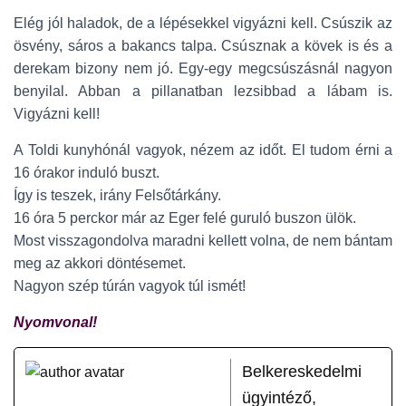
Elég jól haladok, de a lépésekkel vigyázni kell. Csúszik az
ösvény, sáros a bakancs talpa. Csúsznak a kövek is és a
derekam bizony nem jó. Egy-egy megcsúszásnál nagyon
benyilal. Abban a pillanatban lezsibbad a lábam is.
Vigyázni kell!
A Toldi kunyhónál vagyok, nézem az időt. El tudom érni a
16 órakor induló buszt.
Így is teszek, irány Felsőtárkány.
16 óra 5 perckor már az Eger felé guruló buszon ülök.
Most visszagondolva maradni kellett volna, de nem bántam
meg az akkori döntésemet.
Nagyon szép túrán vagyok túl ismét!
Nyomvonal!
Belkereskedelmi
ügyintéző,