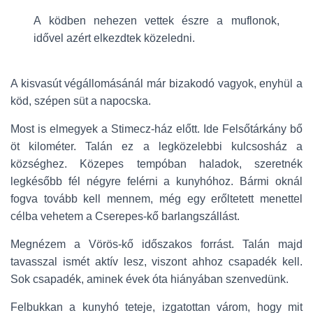
A ködben nehezen vettek észre a muflonok,
idővel azért elkezdtek közeledni.
A kisvasút végállomásánál már bizakodó vagyok, enyhül a
köd, szépen süt a napocska.
Most is elmegyek a Stimecz-ház előtt. Ide Felsőtárkány bő
öt kilométer. Talán ez a legközelebbi kulcsosház a
községhez. Közepes tempóban haladok, szeretnék
legkésőbb fél négyre felérni a kunyhóhoz. Bármi oknál
fogva tovább kell mennem, még egy erőltetett menettel
célba vehetem a Cserepes-kő barlangszállást.
Megnézem a Vörös-kő időszakos forrást. Talán majd
tavasszal ismét aktív lesz, viszont ahhoz csapadék kell.
Sok csapadék, aminek évek óta hiányában szenvedünk.
Felbukkan a kunyhó teteje, izgatottan várom, hogy mit