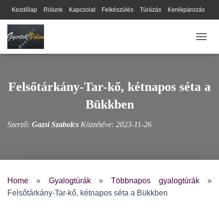
Kezdőlap
Rólunk
Kapcsolat
Felkészülés
Túrázás
Kerékpározás
Webhely térkép
Cookie-k
Nyilatkozat
Adatkezelési tájékoztató
NAVIG
Hírlevél
Felsőtárkány-Tar-kő, kétnapos séta a
Bükkben
Szerző:
Gazsi Szabolcs
Közzétéve:
2023-11-26
Home
»
Gyalogtúrák
»
Többnapos gyalogtúrák
»
Felsőtárkány-Tar-kő, kétnapos séta a Bükkben