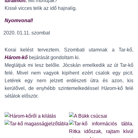
túráimon.
Mit mondjak?
Kissé vicces telik az idő hajnalig.
Nyomvonal!
01.11. szombat
Korai kelést terveztem. Szombati utamnak a Tar-kő,
Három-kő
bejárását gondoltam ki.
Meglátjuk mi lesz belőle. Jócskán emelkedik az út Tar-kő
felé. Mivel nem vagyok kipihent ezért csalok egy picit.
Letérek egy nem jelzett erdészeti útra és azon, kis
kerülővel, de enyhébb szintemelkedéssel Három-kő felé
sétálok először.