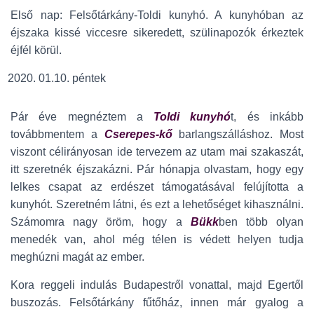
Első nap: Felsőtárkány-Toldi kunyhó. A kunyhóban az
éjszaka kissé viccesre sikeredett, szülinapozók érkeztek
éjfél körül.
01.10. péntek
Pár éve megnéztem a
Toldi kunyhó
t, és inkább
továbbmentem a
Cserepes-kő
barlangszálláshoz. Most
viszont célirányosan ide tervezem az utam mai szakaszát,
itt szeretnék éjszakázni. Pár hónapja olvastam, hogy egy
lelkes csapat az erdészet támogatásával felújította a
kunyhót. Szeretném látni, és ezt a lehetőséget kihasználni.
Számomra nagy öröm, hogy a
Bükk
ben több olyan
menedék van, ahol még télen is védett helyen tudja
meghúzni magát az ember.
Kora reggeli indulás Budapestről vonattal, majd Egertől
buszozás. Felsőtárkány fűtőház, innen már gyalog a