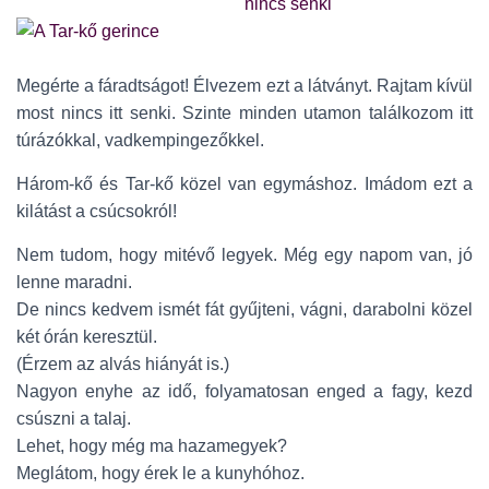
Megérte a fáradtságot! Élvezem ezt a látványt. Rajtam kívül
most nincs itt senki. Szinte minden utamon találkozom itt
túrázókkal, vadkempingezőkkel.
Három-kő és Tar-kő közel van egymáshoz. Imádom ezt a
kilátást a csúcsokról!
Nem tudom, hogy mitévő legyek. Még egy napom van, jó
lenne maradni.
De nincs kedvem ismét fát gyűjteni, vágni, darabolni közel
két órán keresztül.
(Érzem az alvás hiányát is.)
Nagyon enyhe az idő, folyamatosan enged a fagy, kezd
csúszni a talaj.
Lehet, hogy még ma hazamegyek?
Meglátom, hogy érek le a kunyhóhoz.