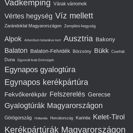
Vadkemping
Várak várromok
Víz mellett
Vértes hegység
Zarándoklat Magyarországon
Zempléni-hegység
Ausztria
Alpok
Bakony
Arborétum botanikus kert
Balaton
Bükk
Balaton-Felvidék
Börzsöny
Cserhát
Duna
Egyesült Arab Emírségek
Egynapos gyalogtúra
Egynapos kerékpártúra
Felszerelés
Fekvőkerékpár
Gerecse
Gyalogtúrák Magyarországon
Kelet-Tirol
Görögország
Karintia
Horvátország
Hollandia
Kerékpártúrák Magyarországon