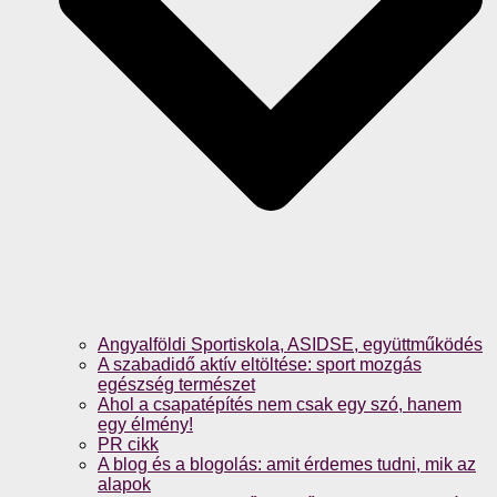
Angyalföldi Sportiskola, ASIDSE, együttműködés
A szabadidő aktív eltöltése: sport mozgás
egészség természet
Ahol a csapatépítés nem csak egy szó, hanem
egy élmény!
PR cikk
A blog és a blogolás: amit érdemes tudni, mik az
alapok