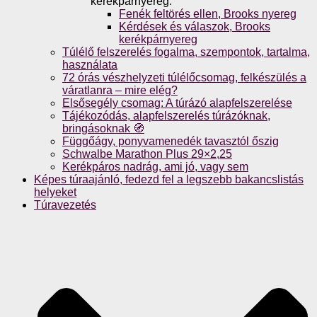
kerékpárnyereg.
Fenék feltörés ellen, Brooks nyereg
Kérdések és válaszok, Brooks
kerékpárnyereg
Túlélő felszerelés fogalma, szempontok, tartalma,
használata
72 órás vészhelyzeti túlélőcsomag, felkészülés a
váratlanra – mire elég?
Elsősegély csomag: A túrázó alapfelszerelése
Tájékozódás, alapfelszerelés túrázóknak,
bringásoknak 🧭
Függőágy, ponyvamenedék tavasztól őszig
Schwalbe Marathon Plus 29×2,25
Kerékpáros nadrág, ami jó, vagy sem
Képes túraajánló, fedezd fel a legszebb bakancslistás
helyeket
Túravezetés