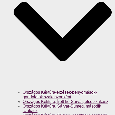
Országos Kéktúra-érzések-benyomások-
gondolatok szakaszonként
Országos Kéktúra, Írott-kő-Sárvár, első szakasz
Országos Kéktúra, Sárvár-Sümeg, második
szakasz