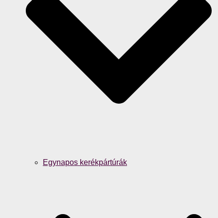
Egynapos kerékpártúrák