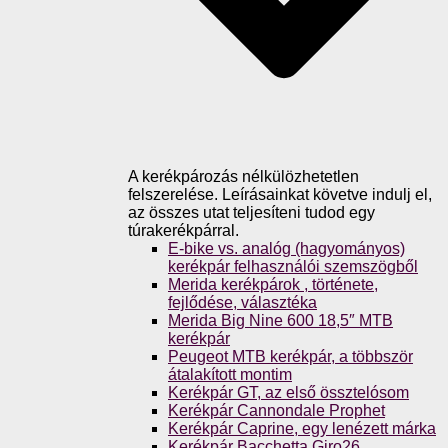
A kerékpározás nélkülözhetetlen
felszerelése. Leírásainkat követve indulj el,
az összes utat teljesíteni tudod egy
túrakerékpárral.
E-bike vs. analóg (hagyományos)
kerékpár felhasználói szemszögből
Merida kerékpárok , története,
fejlődése, választéka
Merida Big Nine 600 18,5″ MTB
kerékpár
Peugeot MTB kerékpár, a többször
átalakított montim
Kerékpár GT, az első össztelósom
Kerékpár Cannondale Prophet
Kerékpár Caprine, egy lenézett márka
Kerékpár Bacchetta Giro26