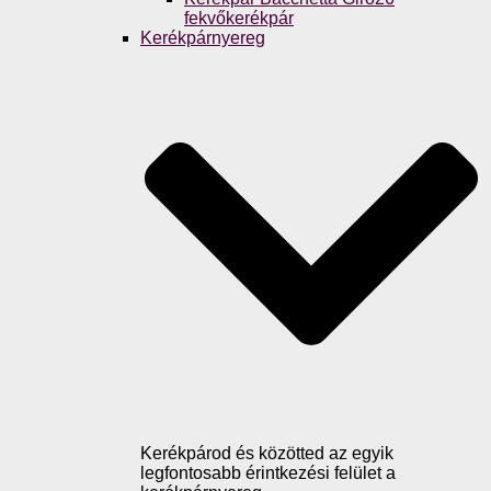
fekvőkerékpár
Kerékpárnyereg
Kerékpárod és közötted az egyik
legfontosabb érintkezési felület a