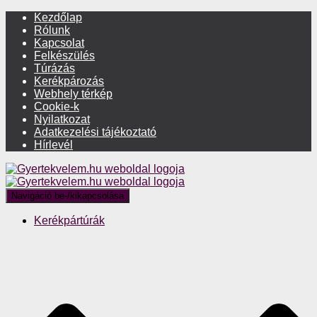
Kezdőlap
Rólunk
Kapcsolat
Felkészülés
Túrázás
Kerékpározás
Webhely térkép
Cookie-k
Nyilatkozat
Adatkezelési tájékoztató
Hírlevél
Navigáció be-/kikapcsolása
Kerékpártúrák