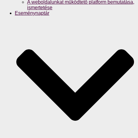
A weboldalunkat működtető platform bemutatása,
ismertetése
Eseménynaptár