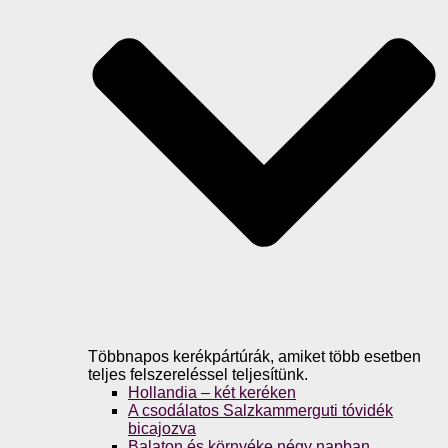
Többnapos kerékpártúrák, amiket több esetben
teljes felszereléssel teljesítünk.
Hollandia – két keréken
A csodálatos Salzkammerguti tóvidék
bicajozva
Balaton és környéke négy napban