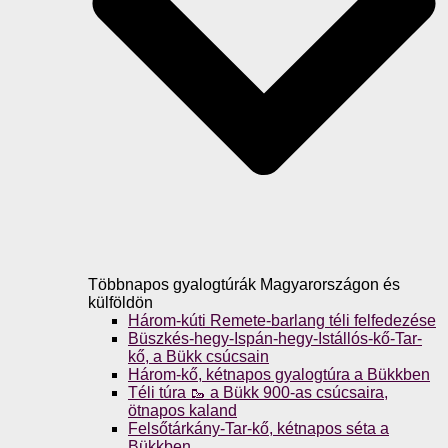
Többnapos gyalogtúrák Magyarországon és
külföldön
Három-kúti Remete-barlang téli felfedezése
Büszkés-hegy-Ispán-hegy-Istállós-kő-Tar-
kő, a Bükk csúcsain
Három-kő, kétnapos gyalogtúra a Bükkben
Téli túra 🥾 a Bükk 900-as csúcsaira,
ötnapos kaland
Felsőtárkány-Tar-kő, kétnapos séta a
Bükkben