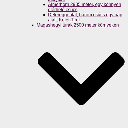
Almerhorn 2985 méter, egy könnyen
elérhető csúcs
Defereggental, három csúcs egy nap
alatt, Kelet-Tirol
Magashegyi túrák 2500 méter környékén