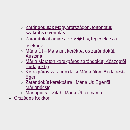
Zarándokutak Magyarországon, történetük,
szakrális elvonulás
Zarándoklat amire a szív ❤️ hív, lépések 🥾 a
lélekhez
Mária Út – Maraton, kerékpáros zarándokút,
Ausztria
Mária Maraton kerékpáros zarándokút, Kőszegtől
Budapestig
Kerékpáros zarándoklat a Mária úton, Budapest-
Eger
Zarándokút kerékpárral, Mária Út: Egertől
Máriapócsig
Máriapócs – Zilah, Mária Út Románia
Országos Kékkör