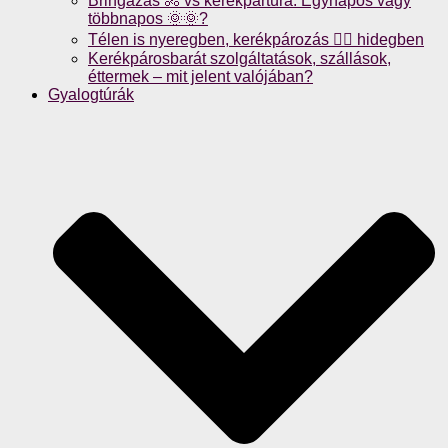
Bringázás 🚴 vs kerékpártúra: Egynapos vagy
többnapos 🌞🌞?
Télen is nyeregben, kerékpározás 🚴‍♀️ hidegben
Kerékpárosbarát szolgáltatások, szállások,
éttermek – mit jelent valójában?
Gyalogtúrák