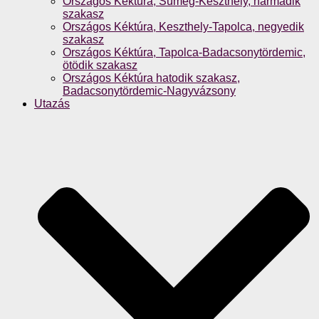
Országos Kéktúra, Sümeg-Keszthely, harmadik
szakasz
Országos Kéktúra, Keszthely-Tapolca, negyedik
szakasz
Országos Kéktúra, Tapolca-Badacsonytördemic,
ötödik szakasz
Országos Kéktúra hatodik szakasz,
Badacsonytördemic-Nagyvázsony
Utazás