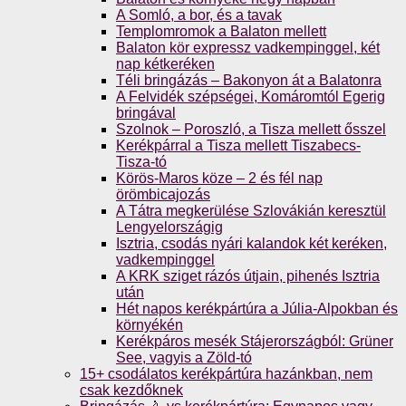
A Somló, a bor, és a tavak
Templomromok a Balaton mellett
Balaton kör expressz vadkempinggel, két
nap kétkeréken
Téli bringázás – Bakonyon át a Balatonra
A Felvidék szépségei, Komáromtól Egerig
bringával
Szolnok – Poroszló, a Tisza mellett ősszel
Kerékpárral a Tisza mellett Tiszabecs-
Tisza-tó
Körös-Maros köze – 2 és fél nap
örömbicajozás
A Tátra megkerülése Szlovákián keresztül
Lengyelországig
Isztria, csodás nyári kalandok két keréken,
vadkempinggel
A KRK sziget rázós útjain, pihenés Isztria
után
Hét napos kerékpártúra a Júlia-Alpokban és
környékén
Kerékpáros mesék Stájerországból: Grüner
See, vagyis a Zöld-tó
15+ csodálatos kerékpártúra hazánkban, nem
csak kezdőknek