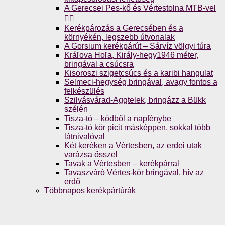
A Gerecsei Pes-kő és Vértestolna MTB-vel
🚴‍♀️
Kerékpározás a Gerecsében és a
környékén, legszebb útvonalak
A Gorsium kerékpárút – Sárvíz völgyi túra
Kráľova Hoľa, Király-hegy1946 méter,
bringával a csúcsra
Kisoroszi szigetcsúcs és a karibi hangulat
Selmeci-hegység bringával, avagy fontos a
felkészülés
Szilvásvárad-Aggtelek, bringázz a Bükk
szélén
Tisza-tó – ködből a napfénybe
Tisza-tó kör picit másképpen, sokkal több
látnivalóval
Két keréken a Vértesben, az erdei utak
varázsa ősszel
Tavak a Vértesben – kerékpárral
Tavaszváró Vértes-kör bringával, hív az
erdő
Többnapos kerékpártúrák