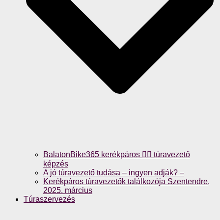
BalatonBike365 kerékpáros 🚴‍♀️ túravezető
képzés
A jó túravezető tudása – ingyen adják? –
Kerékpáros túravezetők találkozója Szentendre,
2025. március
Túraszervezés