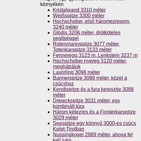
környékén
Kristalwand 3310 méter
Weißspitze 3300 méter
Hochschober, első háromezresem,
3240 méter
Glödis 3206 méter, drótköteles
segítséggel
Rotenmannspitze 3077 méter,
Totenkarspitze 3133 méter
Fenneregg 3123 m, Lenkstein 3237 m
Hochschober nyereg 3120 méter,
meghátrálok
Lasörling 3098 méter
Barmerspitze 3088 méter, közel a
csúcshoz
Kendlspitze és a fura keresztje 3088
méter
Dreieckspitze 3031 méter, egy
kombinált túra
Három kétezres és a Finsterkarspitze
3029 méter
Seespitze egy könnyű 3000-es csúcs
Kelet-Tirolban
Nussingkogel 2989 méter, ahova fel
kell jutni