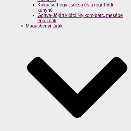
Kukucsó-hegy csúcsa és a régi Toldi-
kunyhó
Gortva-Jójárt kilátó Nyikom-bérc, mesébe
érkezünk
Magashegyi túrák