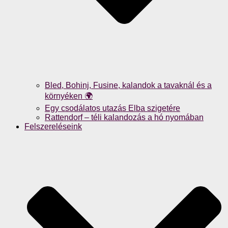
Bled, Bohinj, Fusine, kalandok a tavaknál és a
környéken 🌍
Egy csodálatos utazás Elba szigetére
Rattendorf – téli kalandozás a hó nyomában
Felszereléseink