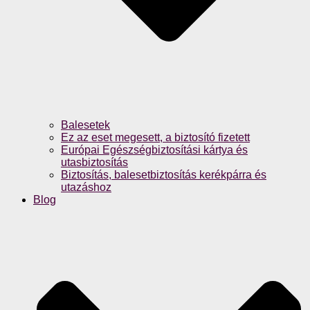
Balesetek
Ez az eset megesett, a biztosító fizetett
Európai Egészségbiztosítási kártya és
utasbiztosítás
Biztosítás, balesetbiztosítás kerékpárra és
utazáshoz
Blog