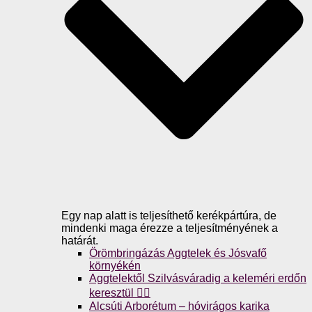
Egy nap alatt is teljesíthető kerékpártúra, de
mindenki maga érezze a teljesítményének a
határát.
Örömbringázás Aggtelek és Jósvafő
környékén
Aggtelektől Szilvásváradig a keleméri erdőn
keresztül 🚴‍♀️
Alcsúti Arborétum – hóvirágos karika