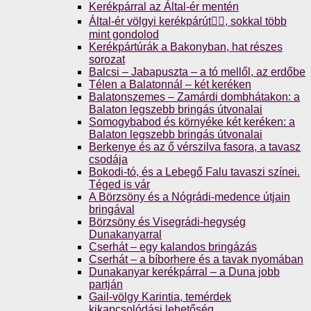
Kerékpárral az Által-ér mentén
Által-ér völgyi kerékpárút🚴‍♀️, sokkal több
mint gondolod
Kerékpártúrák a Bakonyban, hat részes
sorozat
Balcsi – Jabapuszta – a tó mellől, az erdőbe
Télen a Balatonnál – két keréken
Balatonszemes – Zamárdi dombhátakon: a
Balaton legszebb bringás útvonalai
Somogybabod és környéke két keréken: a
Balaton legszebb bringás útvonalai
Berkenye és az ő vérszilva fasora, a tavasz
csodája
Bokodi-tó, és a Lebegő Falu tavaszi színei.
Téged is vár
A Börzsöny és a Nógrádi-medence útjain
bringával
Börzsöny és Visegrádi-hegység
Dunakanyarral
Cserhát – egy kalandos bringázás
Cserhát – a bíborhere és a tavak nyomában
Dunakanyar kerékpárral – a Duna jobb
partján
Gail-völgy Karintia, temérdek
kikapcsolódási lehetőség