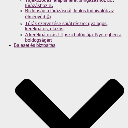
Tájékozódási alapismeret bringázáshoz 🚴‍♀️,
túrázáshoz 🥾
Biztonság a túrázásnál, fontos tudnivalók az
élményért 👍
Túrák szervezése saját részre: gyalogos,
kerékpáros, utazós
A kerékpározás 🚴‍♀️pszichológiája: Nyeregben a
boldogságért
Baleset és biztosítás