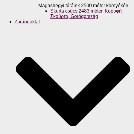
Magashegyi túráink 2500 méter környékén
Skurta csúcs 2483 méter, Κορυφή
Σκούρτα, Görögország
Zarándoklat