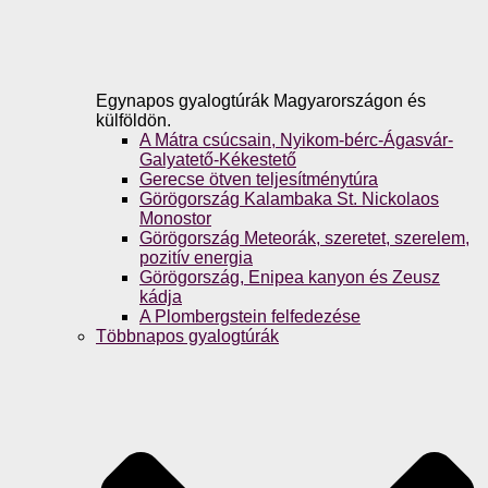
Egynapos gyalogtúrák Magyarországon és
külföldön.
A Mátra csúcsain, Nyikom-bérc-Ágasvár-
Galyatető-Kékestető
Gerecse ötven teljesítménytúra
Görögország Kalambaka St. Nickolaos
Monostor
Görögország Meteorák, szeretet, szerelem,
pozitív energia
Görögország, Enipea kanyon és Zeusz
kádja
A Plombergstein felfedezése
Többnapos gyalogtúrák