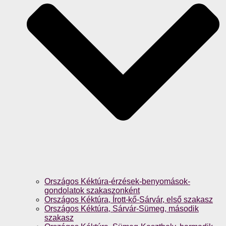
Országos Kéktúra-érzések-benyomások-
gondolatok szakaszonként
Országos Kéktúra, Írott-kő-Sárvár, első szakasz
Országos Kéktúra, Sárvár-Sümeg, második
szakasz