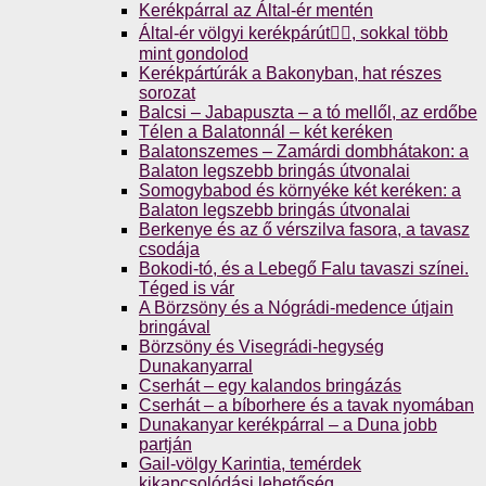
Kerékpárral az Által-ér mentén
Által-ér völgyi kerékpárút🚴‍♀️, sokkal több
mint gondolod
Kerékpártúrák a Bakonyban, hat részes
sorozat
Balcsi – Jabapuszta – a tó mellől, az erdőbe
Télen a Balatonnál – két keréken
Balatonszemes – Zamárdi dombhátakon: a
Balaton legszebb bringás útvonalai
Somogybabod és környéke két keréken: a
Balaton legszebb bringás útvonalai
Berkenye és az ő vérszilva fasora, a tavasz
csodája
Bokodi-tó, és a Lebegő Falu tavaszi színei.
Téged is vár
A Börzsöny és a Nógrádi-medence útjain
bringával
Börzsöny és Visegrádi-hegység
Dunakanyarral
Cserhát – egy kalandos bringázás
Cserhát – a bíborhere és a tavak nyomában
Dunakanyar kerékpárral – a Duna jobb
partján
Gail-völgy Karintia, temérdek
kikapcsolódási lehetőség