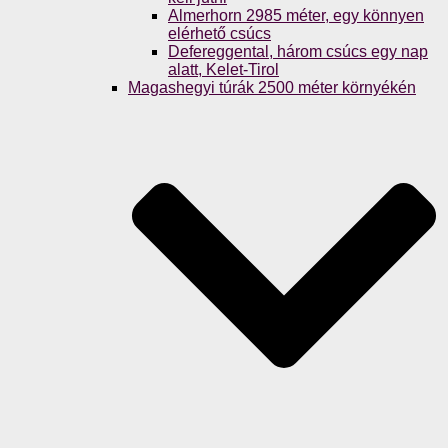
Almerhorn 2985 méter, egy könnyen
elérhető csúcs
Defereggental, három csúcs egy nap
alatt, Kelet-Tirol
Magashegyi túrák 2500 méter környékén