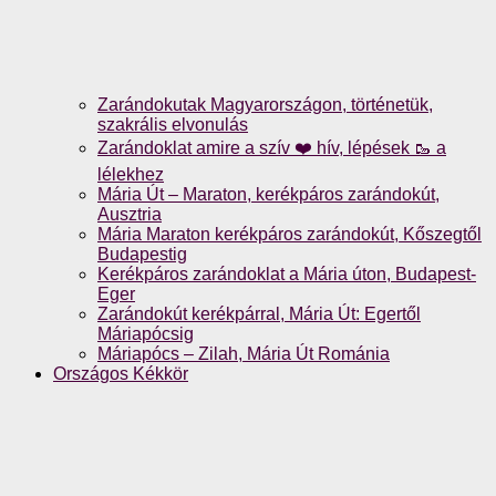
Zarándokutak Magyarországon, történetük,
szakrális elvonulás
Zarándoklat amire a szív ❤️ hív, lépések 🥾 a
lélekhez
Mária Út – Maraton, kerékpáros zarándokút,
Ausztria
Mária Maraton kerékpáros zarándokút, Kőszegtől
Budapestig
Kerékpáros zarándoklat a Mária úton, Budapest-
Eger
Zarándokút kerékpárral, Mária Út: Egertől
Máriapócsig
Máriapócs – Zilah, Mária Út Románia
Országos Kékkör