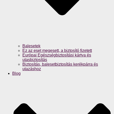
Balesetek
Ez az eset megesett, a biztosító fizetett
Európai Egészségbiztosítási kártya és
utasbiztosítás
Biztosítás, balesetbiztosítás kerékpárra és
utazáshoz
Blog