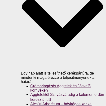
Egy nap alatt is teljesíthető kerékpártúra, de
mindenki maga érezze a teljesítményének a
határát.
Örömbringázás Aggtelek és Jósvafő
környékén
Aggtelektől Szilvásváradig a keleméri erdőn
keresztül 🚴‍♀️
Alcsúti Arborétum – hóvirágos karika