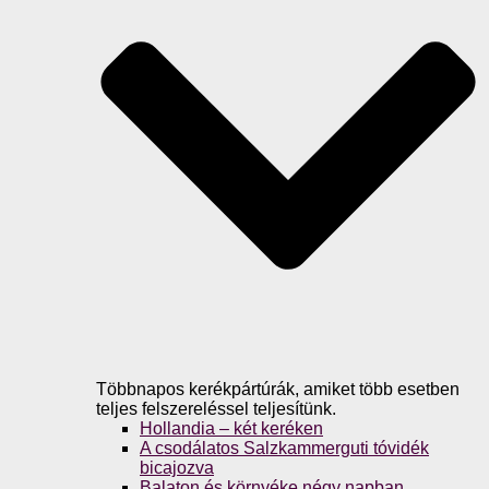
Többnapos kerékpártúrák, amiket több esetben
teljes felszereléssel teljesítünk.
Hollandia – két keréken
A csodálatos Salzkammerguti tóvidék
bicajozva
Balaton és környéke négy napban