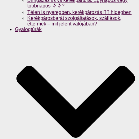
Bringázás 🚴 vs kerékpártúra: Egynapos vagy
többnapos 🌞🌞?
Télen is nyeregben, kerékpározás 🚴‍♀️ hidegben
Kerékpárosbarát szolgáltatások, szállások,
éttermek – mit jelent valójában?
Gyalogtúrák