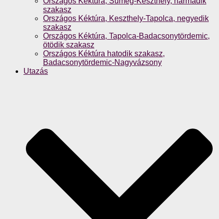
Országos Kéktúra, Sümeg-Keszthely, harmadik
szakasz
Országos Kéktúra, Keszthely-Tapolca, negyedik
szakasz
Országos Kéktúra, Tapolca-Badacsonytördemic,
ötödik szakasz
Országos Kéktúra hatodik szakasz,
Badacsonytördemic-Nagyvázsony
Utazás