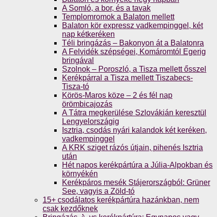
A Somló, a bor, és a tavak
Templomromok a Balaton mellett
Balaton kör expressz vadkempinggel, két
nap kétkeréken
Téli bringázás – Bakonyon át a Balatonra
A Felvidék szépségei, Komáromtól Egerig
bringával
Szolnok – Poroszló, a Tisza mellett ősszel
Kerékpárral a Tisza mellett Tiszabecs-
Tisza-tó
Körös-Maros köze – 2 és fél nap
örömbicajozás
A Tátra megkerülése Szlovákián keresztül
Lengyelországig
Isztria, csodás nyári kalandok két keréken,
vadkempinggel
A KRK sziget rázós útjain, pihenés Isztria
után
Hét napos kerékpártúra a Júlia-Alpokban és
környékén
Kerékpáros mesék Stájerországból: Grüner
See, vagyis a Zöld-tó
15+ csodálatos kerékpártúra hazánkban, nem
csak kezdőknek