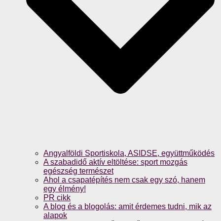
Angyalföldi Sportiskola, ASIDSE, együttműködés
A szabadidő aktív eltöltése: sport mozgás
egészség természet
Ahol a csapatépítés nem csak egy szó, hanem
egy élmény!
PR cikk
A blog és a blogolás: amit érdemes tudni, mik az
alapok