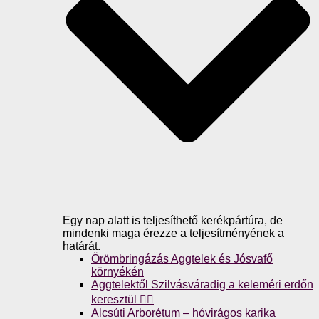
Egy nap alatt is teljesíthető kerékpártúra, de
mindenki maga érezze a teljesítményének a
határát.
Örömbringázás Aggtelek és Jósvafő
környékén
Aggtelektől Szilvásváradig a keleméri erdőn
keresztül 🚴‍♀️
Alcsúti Arborétum – hóvirágos karika