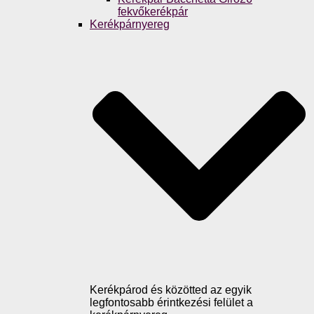
fekvőkerékpár
Kerékpárnyereg
Kerékpárod és közötted az egyik
legfontosabb érintkezési felület a