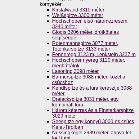
környékén
Kristalwand 3310 méter
Weißspitze 3300 méter
Hochschober, első háromezresem,
3240 méter
Glödis 3206 méter, drótköteles
segítséggel
Rotenmannspitze 3077 méter,
Totenkarspitze 3133 méter
Fenneregg 3123 m, Lenkstein 3237 m
Hochschober nyereg 3120 méter,
meghátrálok
Lasörling 3098 méter
Barmerspitze 3088 méter, közel a
csúcshoz
Kendlspitze és a fura keresztje 3088
méter
Dreieckspitze 3031 méter, egy
kombinált túra
Három kétezres és a Finsterkarspitze
3029 méter
Seespitze egy könnyű 3000-es csúcs
Kelet-Tirolban
Nussingkogel 2989 méter, ahova fel
kell jutni