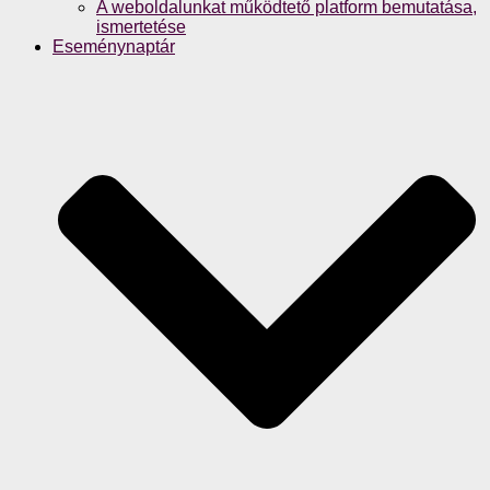
A weboldalunkat működtető platform bemutatása,
ismertetése
Eseménynaptár