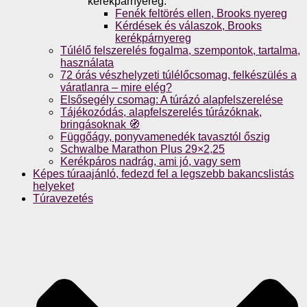
kerékpárnyereg.
Fenék feltörés ellen, Brooks nyereg
Kérdések és válaszok, Brooks
kerékpárnyereg
Túlélő felszerelés fogalma, szempontok, tartalma,
használata
72 órás vészhelyzeti túlélőcsomag, felkészülés a
váratlanra – mire elég?
Elsősegély csomag: A túrázó alapfelszerelése
Tájékozódás, alapfelszerelés túrázóknak,
bringásoknak 🧭
Függőágy, ponyvamenedék tavasztól őszig
Schwalbe Marathon Plus 29×2,25
Kerékpáros nadrág, ami jó, vagy sem
Képes túraajánló, fedezd fel a legszebb bakancslistás
helyeket
Túravezetés