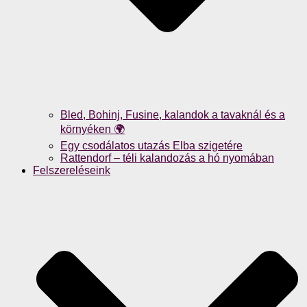
Bled, Bohinj, Fusine, kalandok a tavaknál és a
környéken 🌍
Egy csodálatos utazás Elba szigetére
Rattendorf – téli kalandozás a hó nyomában
Felszereléseink