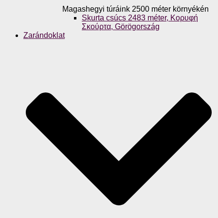
Magashegyi túráink 2500 méter környékén
Skurta csúcs 2483 méter, Κορυφή
Σκούρτα, Görögország
Zarándoklat