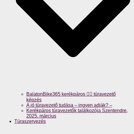
BalatonBike365 kerékpáros 🚴‍♀️ túravezető
képzés
A jó túravezető tudása – ingyen adják? –
Kerékpáros túravezetők találkozója Szentendre,
2025. március
Túraszervezés