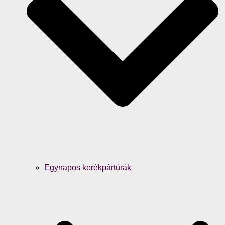
Egynapos kerékpártúrák