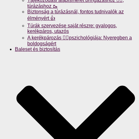
Tájékozódási alapismeret bringázáshoz 🚴‍♀️,
túrázáshoz 🥾
Biztonság a túrázásnál, fontos tudnivalók az
élményért 👍
Túrák szervezése saját részre: gyalogos,
kerékpáros, utazós
A kerékpározás 🚴‍♀️pszichológiája: Nyeregben a
boldogságért
Baleset és biztosítás