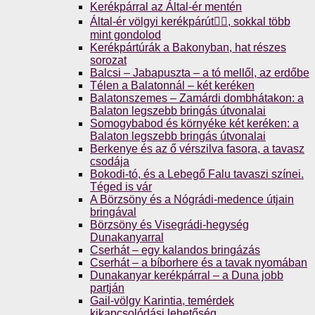
Kerékpárral az Által-ér mentén
Által-ér völgyi kerékpárút🚴‍♀️, sokkal több
mint gondolod
Kerékpártúrák a Bakonyban, hat részes
sorozat
Balcsi – Jabapuszta – a tó mellől, az erdőbe
Télen a Balatonnál – két keréken
Balatonszemes – Zamárdi dombhátakon: a
Balaton legszebb bringás útvonalai
Somogybabod és környéke két keréken: a
Balaton legszebb bringás útvonalai
Berkenye és az ő vérszilva fasora, a tavasz
csodája
Bokodi-tó, és a Lebegő Falu tavaszi színei.
Téged is vár
A Börzsöny és a Nógrádi-medence útjain
bringával
Börzsöny és Visegrádi-hegység
Dunakanyarral
Cserhát – egy kalandos bringázás
Cserhát – a bíborhere és a tavak nyomában
Dunakanyar kerékpárral – a Duna jobb
partján
Gail-völgy Karintia, temérdek
kikapcsolódási lehetőség