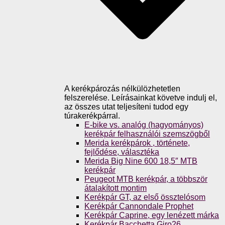
A kerékpározás nélkülözhetetlen
felszerelése. Leírásainkat követve indulj el,
az összes utat teljesíteni tudod egy
túrakerékpárral.
E-bike vs. analóg (hagyományos)
kerékpár felhasználói szemszögből
Merida kerékpárok , története,
fejlődése, választéka
Merida Big Nine 600 18,5″ MTB
kerékpár
Peugeot MTB kerékpár, a többször
átalakított montim
Kerékpár GT, az első össztelósom
Kerékpár Cannondale Prophet
Kerékpár Caprine, egy lenézett márka
Kerékpár Bacchetta Giro26