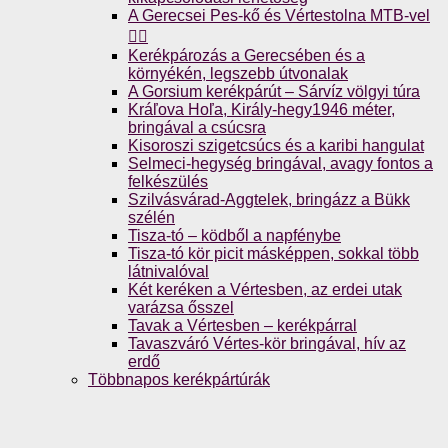
A Gerecsei Pes-kő és Vértestolna MTB-vel
🚴‍♀️
Kerékpározás a Gerecsében és a
környékén, legszebb útvonalak
A Gorsium kerékpárút – Sárvíz völgyi túra
Kráľova Hoľa, Király-hegy1946 méter,
bringával a csúcsra
Kisoroszi szigetcsúcs és a karibi hangulat
Selmeci-hegység bringával, avagy fontos a
felkészülés
Szilvásvárad-Aggtelek, bringázz a Bükk
szélén
Tisza-tó – ködből a napfénybe
Tisza-tó kör picit másképpen, sokkal több
látnivalóval
Két keréken a Vértesben, az erdei utak
varázsa ősszel
Tavak a Vértesben – kerékpárral
Tavaszváró Vértes-kör bringával, hív az
erdő
Többnapos kerékpártúrák