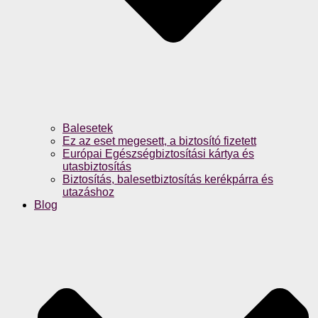
Balesetek
Ez az eset megesett, a biztosító fizetett
Európai Egészségbiztosítási kártya és
utasbiztosítás
Biztosítás, balesetbiztosítás kerékpárra és
utazáshoz
Blog