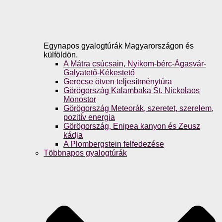
Egynapos gyalogtúrák Magyarországon és
külföldön.
A Mátra csúcsain, Nyikom-bérc-Ágasvár-
Galyatető-Kékestető
Gerecse ötven teljesítménytúra
Görögország Kalambaka St. Nickolaos
Monostor
Görögország Meteorák, szeretet, szerelem,
pozitív energia
Görögország, Enipea kanyon és Zeusz
kádja
A Plombergstein felfedezése
Többnapos gyalogtúrák