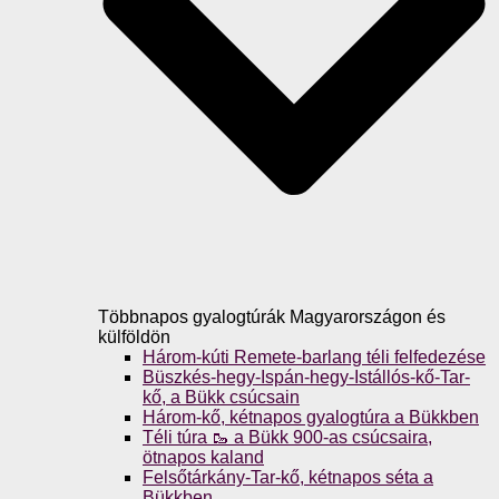
Többnapos gyalogtúrák Magyarországon és
külföldön
Három-kúti Remete-barlang téli felfedezése
Büszkés-hegy-Ispán-hegy-Istállós-kő-Tar-
kő, a Bükk csúcsain
Három-kő, kétnapos gyalogtúra a Bükkben
Téli túra 🥾 a Bükk 900-as csúcsaira,
ötnapos kaland
Felsőtárkány-Tar-kő, kétnapos séta a
Bükkben