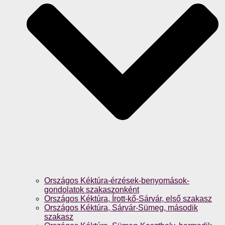
Országos Kéktúra-érzések-benyomások-
gondolatok szakaszonként
Országos Kéktúra, Írott-kő-Sárvár, első szakasz
Országos Kéktúra, Sárvár-Sümeg, második
szakasz