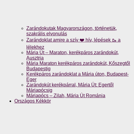
Zarándokutak Magyarországon, történetük,
szakrális elvonulás
Zarándoklat amire a szív ❤️ hív, lépések 🥾 a
lélekhez
Mária Út – Maraton, kerékpáros zarándokút,
Ausztria
Mária Maraton kerékpáros zarándokút, Kőszegtől
Budapestig
Kerékpáros zarándoklat a Mária úton, Budapest-
Eger
Zarándokút kerékpárral, Mária Út: Egertől
Máriapócsig
Máriapócs – Zilah, Mária Út Románia
Országos Kékkör