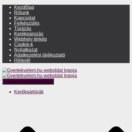
Kezdőlap
Rólunk
Kapcsolat
Felkészülés
Túrázás
Kerékpározás
Webhely térkép
Cookie-k
Nyilatkozat
Adatkezelési tájékoztató
Hírlevél
Navigáció be-/kikapcsolása
Kerékpártúrák