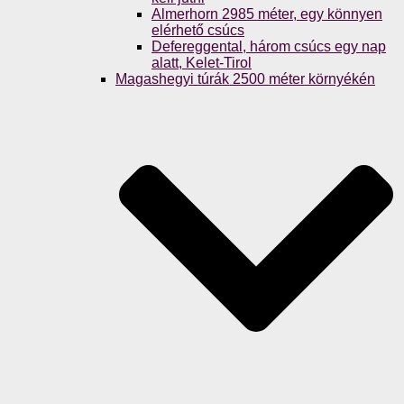
Almerhorn 2985 méter, egy könnyen
elérhető csúcs
Defereggental, három csúcs egy nap
alatt, Kelet-Tirol
Magashegyi túrák 2500 méter környékén