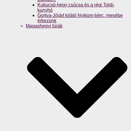
Kukucsó-hegy csúcsa és a régi Toldi-
kunyhó
Gortva-Jójárt kilátó Nyikom-bérc, mesébe
érkezünk
Magashegyi túrák