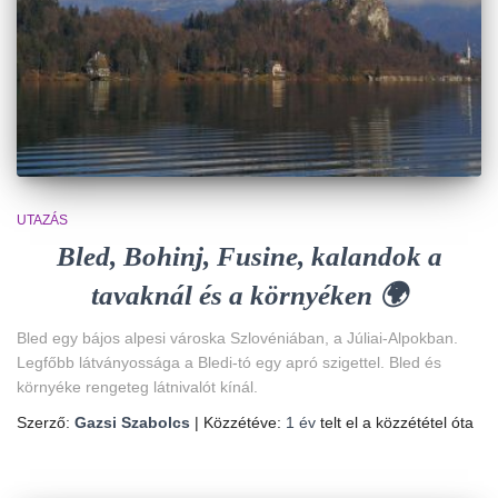
UTAZÁS
Bled, Bohinj, Fusine, kalandok a
tavaknál és a környéken 🌍
Bled egy bájos alpesi városka Szlovéniában, a Júliai-Alpokban.
Legfőbb látványossága a Bledi-tó egy apró szigettel. Bled és
környéke rengeteg látnivalót kínál.
Szerző:
Gazsi Szabolcs
| Közzétéve:
1 év
telt el a közzététel óta