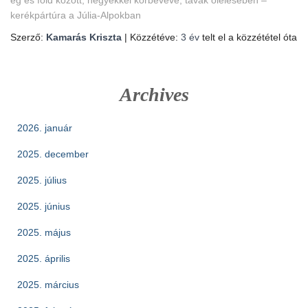
ég és föld között, hegyekkel körbevéve, tavak ölelésében –
kerékpártúra a Júlia-Alpokban
Szerző:
Kamarás Kriszta
| Közzétéve:
3 év
telt el a közzététel óta
Archives
2026. január
2025. december
2025. július
2025. június
2025. május
2025. április
2025. március