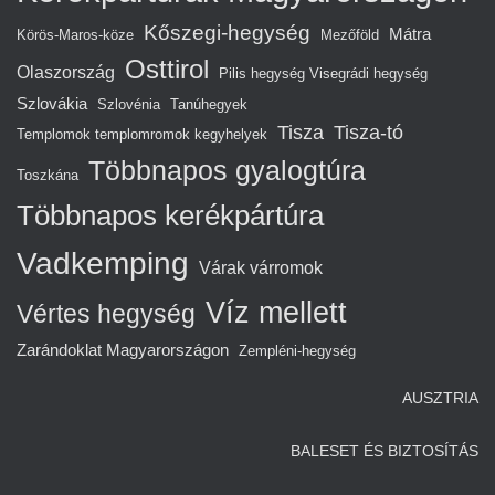
Kőszegi-hegység
Mátra
Körös-Maros-köze
Mezőföld
Osttirol
Olaszország
Pilis hegység Visegrádi hegység
Szlovákia
Szlovénia
Tanúhegyek
Tisza
Tisza-tó
Templomok templomromok kegyhelyek
Többnapos gyalogtúra
Toszkána
Többnapos kerékpártúra
Vadkemping
Várak várromok
Víz mellett
Vértes hegység
Zarándoklat Magyarországon
Zempléni-hegység
AUSZTRIA
BALESET ÉS BIZTOSÍTÁS