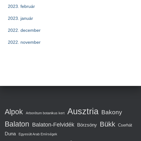
2023. február
2023. január
2022. december
2022. november
Ausztria
Alpok
Bakony
Arborétum botanikus kert
Balaton
Bükk
Balaton-Felvidék
Börzsöny
Cserhát
Duna
Egyesült Arab Emírségek