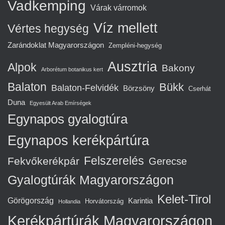
Vadkemping
Várak várromok
Víz mellett
Vértes hegység
Zarándoklat Magyarországon
Zempléni-hegység
Ausztria
Alpok
Bakony
Arborétum botanikus kert
Balaton
Bükk
Balaton-Felvidék
Börzsöny
Cserhát
Duna
Egyesült Arab Emírségek
Egynapos gyalogtúra
Egynapos kerékpártúra
Felszerelés
Fekvőkerékpár
Gerecse
Gyalogtúrák Magyarországon
Kelet-Tirol
Görögország
Karintia
Horvátország
Hollandia
Kerékpártúrák Magyarországon