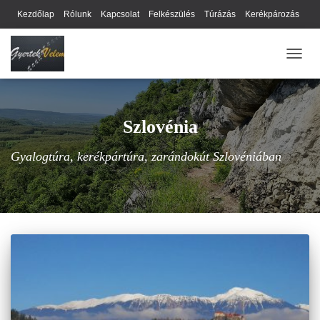
Kezdőlap
Rólunk
Kapcsolat
Felkészülés
Túrázás
Kerékpározás
Webhely térkép
Cookie-k
Nyilatkozat
Adatkezelési tájékoztató
NAVIG
Hírlevél
Szlovénia
Gyalogtúra, kerékpártúra, zarándokút Szlovéniában