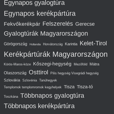
Egynapos gyalogtúra
Egynapos kerékpártúra
Felszerelés
Fekvőkerékpár
Gerecse
Gyalogtúrák Magyarországon
Kelet-Tirol
Görögország
Karintia
Horvátország
Hollandia
Kerékpártúrák Magyarországon
Kőszegi-hegység
Mátra
Körös-Maros-köze
Mezőföld
Osttirol
Olaszország
Pilis hegység Visegrádi hegység
Szlovákia
Szlovénia
Tanúhegyek
Tisza
Tisza-tó
Templomok templomromok kegyhelyek
Többnapos gyalogtúra
Toszkána
Többnapos kerékpártúra