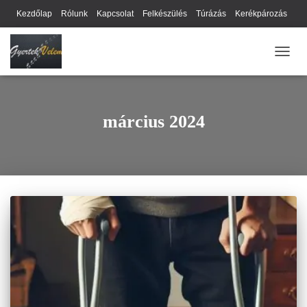
Kezdőlap
Rólunk
Kapcsolat
Felkészülés
Túrázás
Kerékpározás
Webhely térkép
Cookie-k
Nyilatkozat
Adatkezelési tájékoztató
NAVIG
Hírlevél
március 2024