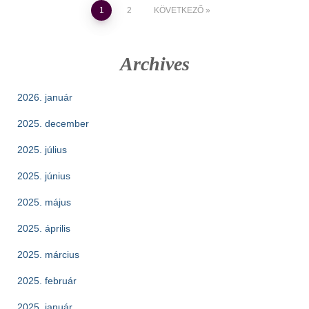
Bejegyzések
1
2
KÖVETKEZŐ
lapozása
Archives
2026. január
2025. december
2025. július
2025. június
2025. május
2025. április
2025. március
2025. február
2025. január