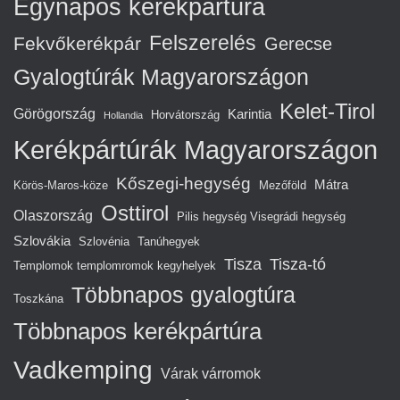
Egynapos kerékpártúra
Felszerelés
Fekvőkerékpár
Gerecse
Gyalogtúrák Magyarországon
Kelet-Tirol
Görögország
Karintia
Horvátország
Hollandia
Kerékpártúrák Magyarországon
Kőszegi-hegység
Mátra
Körös-Maros-köze
Mezőföld
Osttirol
Olaszország
Pilis hegység Visegrádi hegység
Szlovákia
Szlovénia
Tanúhegyek
Tisza
Tisza-tó
Templomok templomromok kegyhelyek
Többnapos gyalogtúra
Toszkána
Többnapos kerékpártúra
Vadkemping
Várak várromok