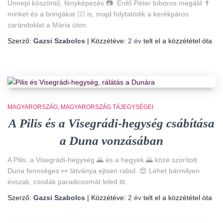
Ünnepi köszöntő, fényképezés 📷. Erdő Péter bíboros megáld ✝️
minket és a bringákat 🚴‍♀️ is, majd folytatódik a kerékpáros
zarándoklat a Mária úton.
Szerző:
Gazsi Szabolcs
| Közzétéve:
2 év
telt el a közzététel óta
MAGYARORSZÁG
MAGYARORSZÁG TÁJEGYSÉGEI
A Pilis és a Visegrádi-hegység csábítása
a Duna vonzásában
A Pilis, a Visegrádi-hegység 🌄 és a hegyek 🌄 közé szorított
Duna fennséges 👀 látványa ejtsen rabul. 😍 Lehet bármilyen
évszak, csodák paradicsomát leled itt.
Szerző:
Gazsi Szabolcs
| Közzétéve:
2 év
telt el a közzététel óta