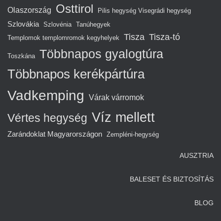
Osttirol
Olaszország
Pilis hegység Visegrádi hegység
Szlovákia
Szlovénia
Tanúhegyek
Tisza
Tisza-tó
Templomok templomromok kegyhelyek
Többnapos gyalogtúra
Toszkána
Többnapos kerékpártúra
Vadkemping
Várak várromok
Víz mellett
Vértes hegység
Zarándoklat Magyarországon
Zempléni-hegység
AUSZTRIA
BALESET ÉS BIZTOSÍTÁS
BLOG