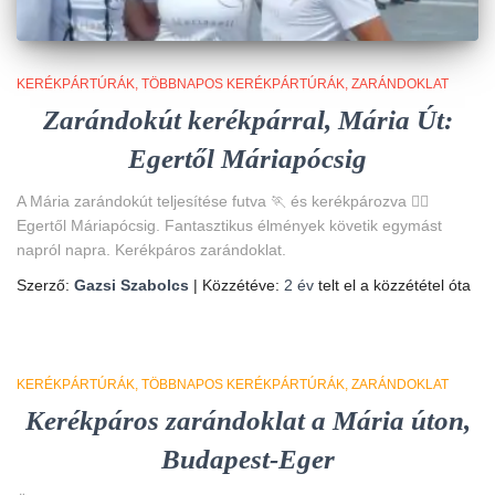
KERÉKPÁRTÚRÁK
TÖBBNAPOS KERÉKPÁRTÚRÁK
ZARÁNDOKLAT
Zarándokút kerékpárral, Mária Út:
Egertől Máriapócsig
A Mária zarándokút teljesítése futva 🏃 és kerékpározva 🚴‍♀️
Egertől Máriapócsig. Fantasztikus élmények követik egymást
napról napra. Kerékpáros zarándoklat.
Szerző:
Gazsi Szabolcs
| Közzétéve:
2 év
telt el a közzététel óta
KERÉKPÁRTÚRÁK
TÖBBNAPOS KERÉKPÁRTÚRÁK
ZARÁNDOKLAT
Kerékpáros zarándoklat a Mária úton,
Budapest-Eger