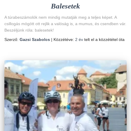
Balesetek
A túrabeszámolók nem mindig mutatják meg a teljes képet. A
csillogás mögött ott rejlik a valóság is, a mumus, és csendben vár.
Beszéljünk róla: balesetek!
Szerző:
Gazsi Szabolcs
| Közzétéve:
2 év
telt el a közzététel óta