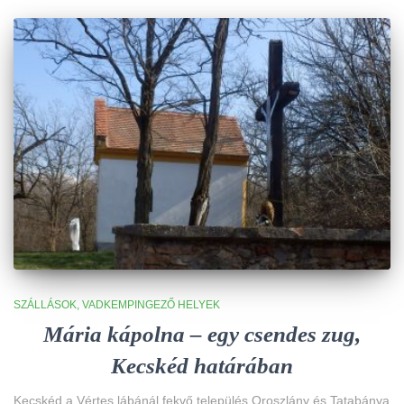
SZÁLLÁSOK
VADKEMPINGEZŐ HELYEK
Mária kápolna – egy csendes zug,
Kecskéd határában
Kecskéd a Vértes lábánál fekvő település Oroszlány és Tatabánya