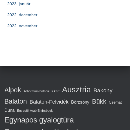
2023. január
2022. december
2022. november
Ausztria
Alpok
Bakony
Arborétum botanikus kert
Balaton
Bükk
Balaton-Felvidék
Börzsöny
Cserhát
Duna
Egyesült Arab Emírségek
Egynapos gyalogtúra