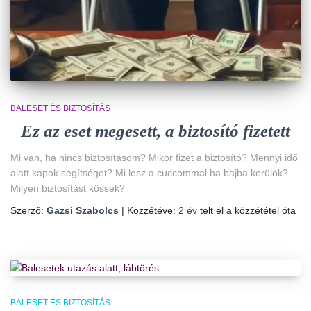
BALESET ÉS BIZTOSÍTÁS
Ez az eset megesett, a biztosító fizetett
Mi van, ha nincs biztosításom? Mikor fizet a biztosító? Mennyi idő
alatt kapok segítséget? Mi lesz a cuccommal ha bajba kerülök?
Milyen biztosítást kössek?
Szerző:
Gazsi Szabolcs
| Közzétéve:
2 év
telt el a közzététel óta
BALESET ÉS BIZTOSÍTÁS