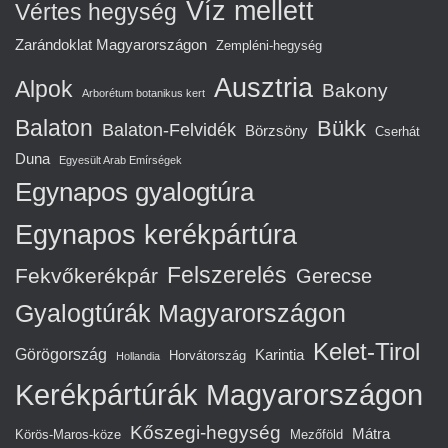
Víz mellett
Vértes hegység
Zarándoklat Magyarországon
Zempléni-hegység
Ausztria
Alpok
Bakony
Arborétum botanikus kert
Balaton
Bükk
Balaton-Felvidék
Börzsöny
Cserhát
Duna
Egyesült Arab Emírségek
Egynapos gyalogtúra
Egynapos kerékpártúra
Felszerelés
Fekvőkerékpár
Gerecse
Gyalogtúrák Magyarországon
Kelet-Tirol
Görögország
Karintia
Horvátország
Hollandia
Kerékpártúrák Magyarországon
Kőszegi-hegység
Mátra
Körös-Maros-köze
Mezőföld