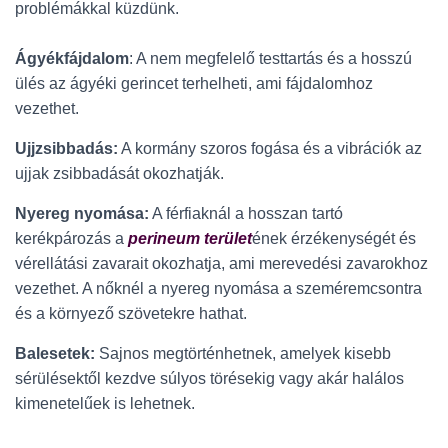
problémákkal küzdünk.
Ágyékfájdalom
: A nem megfelelő testtartás és a hosszú
ülés az ágyéki gerincet terhelheti, ami fájdalomhoz
vezethet.
Ujjzsibbadás:
A kormány szoros fogása és a vibrációk az
ujjak zsibbadását okozhatják.
Nyereg nyomása:
A férfiaknál a hosszan tartó
kerékpározás a
perineum terület
ének érzékenységét és
vérellátási zavarait okozhatja, ami merevedési zavarokhoz
vezethet. A nőknél a nyereg nyomása a szeméremcsontra
és a környező szövetekre hathat.
Balesetek:
Sajnos megtörténhetnek, amelyek kisebb
sérülésektől kezdve súlyos törésekig vagy akár halálos
kimenetelűek is lehetnek.