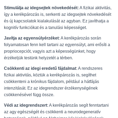
Stimulálja az idegsejtek növekedését:
A fizikai aktivitás,
így a kerékpározás is, serkenti az idegsejtek növekedését
és új kapcsolatok kialakulását az agyban. Ez javíthatja a
kognitív funkciókat és a tanulási képességet.
Javítja az egyensúlyérzéket
: A kerékpározás során
folyamatosan fenn kell tartani az egyensúlyt, ami erősíti a
propriocepciót, vagyis azt a képességünket, hogy
érzékeljük testünk helyzetét a térben.
Csökkenti az idegi eredetű fájdalmat
: A rendszeres
fizikai aktivitás, köztük a kerékpározás is, segíthet
csökkenteni a krónikus fájdalom, például a hátfájás
intenzitását. Ez az idegrendszer érzékenységének
csökkenésével függ össze.
Védi az idegrendszert
: A kerékpározás segít fenntartani
az agy egészségét és csökkenti a neurodegeneratív