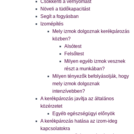
Csökkenti a vérnyomást
Növeli a tüdőkapacitást
Segít a fogyásban
Izomépítés
Mely izmok dolgoznak kerékpározás
közben?
Alsótest
Felsőtest
Milyen egyéb izmok vesznek
részt a munkában?
Milyen tényezők befolyásolják, hogy
mely izmok dolgoznak
intenzívebben?
A kerékpározás javítja az általános
közérzetet
Egyéb egészségügyi előnyök
A kerékpározás hatása az izom-ideg
kapcsolatokra