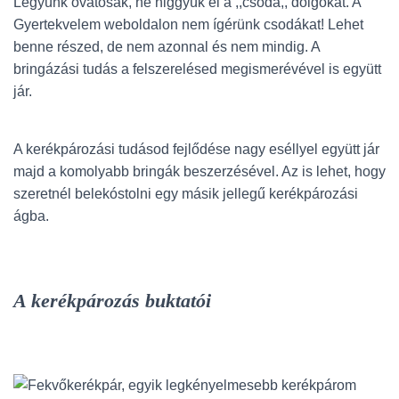
Legyünk óvatosak, ne higgyük el a ,,csoda,, dolgokat. A
Gyertekvelem weboldalon nem ígérünk csodákat! Lehet
benne részed, de nem azonnal és nem mindig. A
bringázási tudás a felszerelésed megismerévével is együtt
jár.
A kerékpározási tudásod fejlődése nagy eséllyel együtt jár
majd a komolyabb bringák beszerzésével. Az is lehet, hogy
szeretnél belekóstolni egy másik jellegű kerékpározási
ágba.
A kerékpározás buktatói