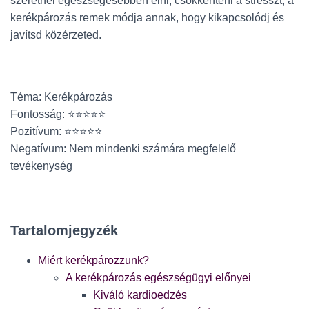
szeretnél egészségesebben élni, csökkenteni a stresszt, a
kerékpározás remek módja annak, hogy kikapcsolódj és
javítsd közérzeted.
Téma: Kerékpározás
Fontosság: ⭐⭐⭐⭐⭐
Pozitívum: ⭐⭐⭐⭐⭐
Negatívum: Nem mindenki számára megfelelő
tevékenység
Tartalomjegyzék
Miért kerékpározzunk?
A kerékpározás egészségügyi előnyei
Kiváló kardioedzés