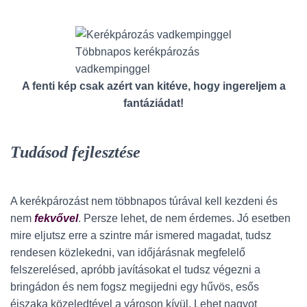
Többnapos kerékpározás
vadkempinggel
A fenti kép csak azért van kitéve, hogy ingereljem a
fantáziádat!
Tudásod fejlesztése
A kerékpározást nem többnapos túrával kell kezdeni és
nem
fekvővel
. Persze lehet, de nem érdemes. Jó esetben
mire eljutsz erre a szintre már ismered magadat, tudsz
rendesen közlekedni, van időjárásnak megfelelő
felszerelésed, apróbb javításokat el tudsz végezni a
bringádon és nem fogsz megijedni egy hűvös, esős
éjszaka közeledtével a városon kívül. Lehet nagyot