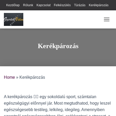
Kezdőlap
Rólunk
Kapcsolat
Felkészülés
Túrázás
Kerékpározás
Webhely térkép
Cookie-k
Nyilatkozat
Adatkezelési tájékoztató
NAVIG
Hírlevél
Kerékpározás
Home
»
Kerékpározás
A kerékpározás 🚴‍♀️ egy sokoldalú sport, számtalan
egészségügyi előnnyel jár. Most megtudhatod, hogy leszel
egészségesebb testileg, lelkileg, idegileg. Amennyiben