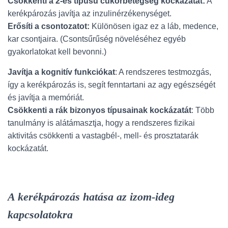
Csökkenti a 2-es típusú cukorbetegség kockázatát:
A
kerékpározás javítja az inzulinérzékenységet.
Erősíti a csontozatot:
Különösen igaz ez a láb, medence,
kar csontjaira. (Csontsűrűség növeléséhez egyéb
gyakorlatokat kell bevonni.)
Javítja a kognitív funkciókat
: A rendszeres testmozgás,
így a kerékpározás is, segít fenntartani az agy egészségét
és javítja a memóriát.
Csökkenti a rák bizonyos típusainak kockázatát
: Több
tanulmány is alátámasztja, hogy a rendszeres fizikai
aktivitás csökkenti a vastagbél-, mell- és prosztatarák
kockázatát.
A kerékpározás hatása az izom-ideg
kapcsolatokra