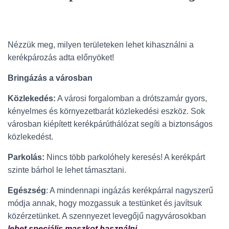
Nézzük meg, milyen területeken lehet kihasználni a
kerékpározás adta előnyöket!
Bringázás a városban
Közlekedés:
A városi forgalomban a drótszamár gyors,
kényelmes és környezetbarát közlekedési eszköz. Sok
városban kiépített kerékpárúthálózat segíti a biztonságos
közlekedést.
Parkolás:
Nincs több parkolóhely keresés! A kerékpárt
szinte bárhol le lehet támasztani.
Egészség
: A mindennapi ingázás kerékpárral nagyszerű
módja annak, hogy mozgassuk a testünket és javítsuk
közérzetünket. A szennyezet levegőjű nagyvárosokban
lehet speciális maszkot használni
.