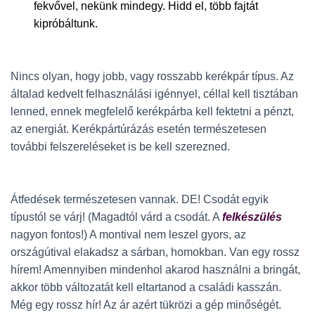
fekvővel, nekünk mindegy. Hidd el,
több fajtát
kipróbáltunk.
Nincs olyan, hogy jobb, vagy rosszabb kerékpár típus. Az
általad kedvelt felhasználási igénnyel, céllal kell tisztában
lenned, ennek megfelelő kerékpárba kell fektetni a pénzt,
az energiát. Kerékpártúrázás esetén természetesen
további felszereléseket is be kell szerezned.
Átfedések természetesen vannak. DE! Csodát egyik
típustól se várj! (Magadtól várd a csodát. A
felkészülés
nagyon fontos!) A montival nem leszel gyors, az
országútival elakadsz a sárban, homokban. Van egy rossz
hírem! Amennyiben mindenhol akarod használni a bringát,
akkor több változatát kell eltartanod a családi kasszán.
Még egy rossz hír! Az ár azért tükrözi a gép minőségét.