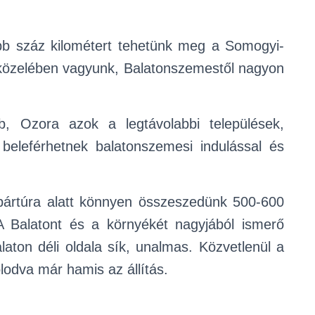
több száz kilométert tehetünk meg a Somogyi-
özelében vagyunk, Balatonszemestől nagyon
 Ozora azok a legtávolabbi települések,
eleférhetnek balatonszemesi indulással és
pártúra alatt könnyen összeszedünk 500-600
A Balatont és a környékét nagyjából ismerő
aton déli oldala sík, unalmas. Közvetlenül a
olodva már hamis az állítás.