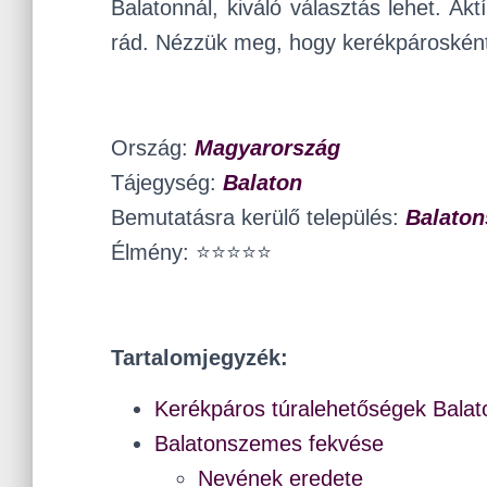
Balatonnál, kiváló választás lehet. Ak
rád. Nézzük meg, hogy kerékpárosként 
Ország:
Magyarország
Tájegység:
Balaton
Bemutatásra kerülő település:
Balato
Élmény: ⭐⭐⭐⭐⭐
Tartalomjegyzék:
Kerékpáros túralehetőségek Bala
Balatonszemes fekvése
Nevének eredete