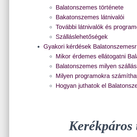
Balatonszemes története
Bakatonszemes látnivalói
További látnivalók és progra
Szálláslehetőségek
Gyakori kérdések Balatonszemesr
Mikor érdemes ellátogatni B
Balatonszemes milyen szállás
Milyen programokra számíth
Hogyan juthatok el Balatons
Kerékpáros 