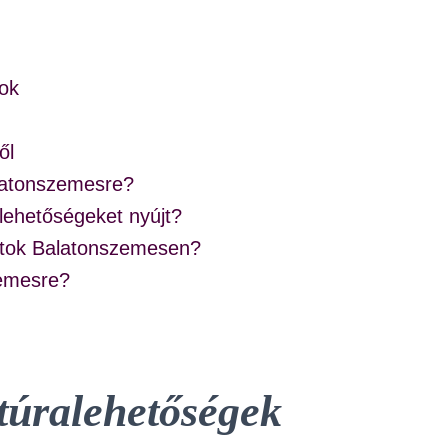
mok
ől
alatonszemesre?
lehetőségeket nyújt?
atok Balatonszemesen?
zemesre?
túralehetőségek