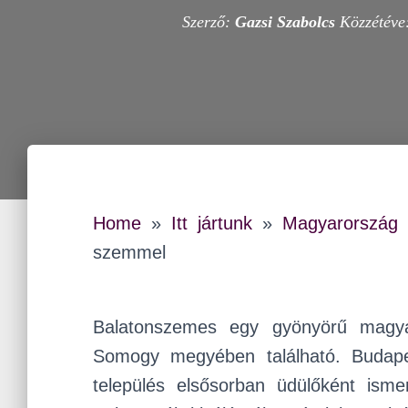
Szerző:
Gazsi Szabolcs
Közzétéve
Home
»
Itt jártunk
»
Magyarország
szemmel
Balatonszemes egy gyönyörű magyaro
Somogy megyében található. Budapes
település elsősorban üdülőként isme