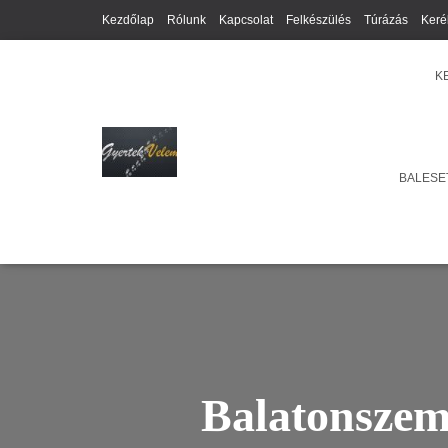
Kezdőlap
Rólunk
Kapcsolat
Felkészülés
Túrázás
Keré
K
BALESET
Balatonszeme