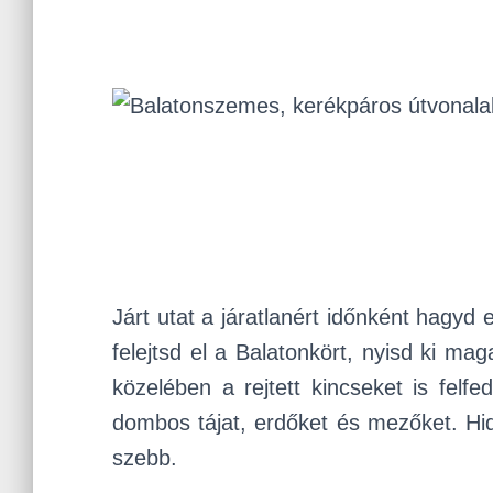
Járt utat a járatlanért időnként hagyd 
felejtsd el a Balatonkört, nyisd ki ma
közelében a rejtett kincseket is felfe
dombos tájat, erdőket és mezőket. Hid
szebb.