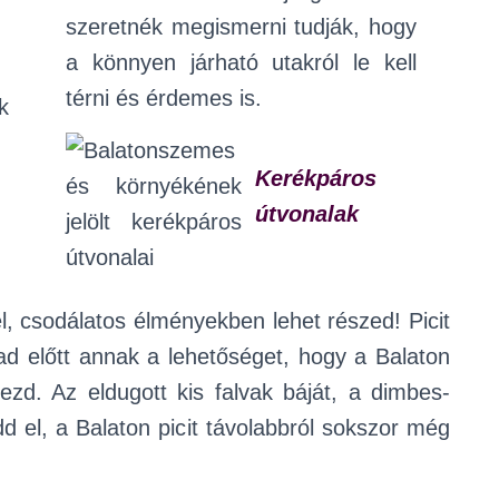
szeretnék megismerni tudják, hogy
a könnyen járható utakról le kell
térni és érdemes is.
Kerékpáros
útvonalak
el, csodálatos élményekben lehet részed! Picit
gad előtt annak a lehetőséget, hogy a Balaton
dezd. Az eldugott kis falvak báját, a dimbes-
d el, a Balaton picit távolabbról sokszor még