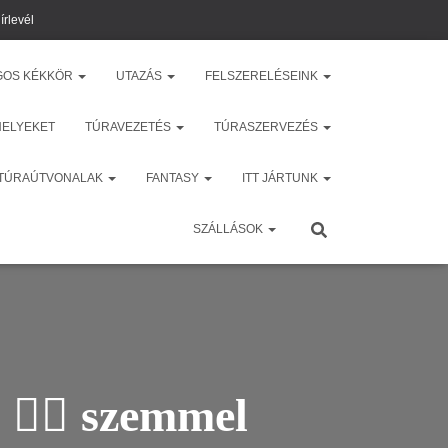
írlevél
GOS KÉKKÖR
UTAZÁS
FELSZERELÉSEINK
HELYEKET
TÚRAVEZETÉS
TÚRASZERVEZÉS
 TÚRAÚTVONALAK
FANTASY
ITT JÁRTUNK
SZÁLLÁSOK
🚴‍♀️ szemmel