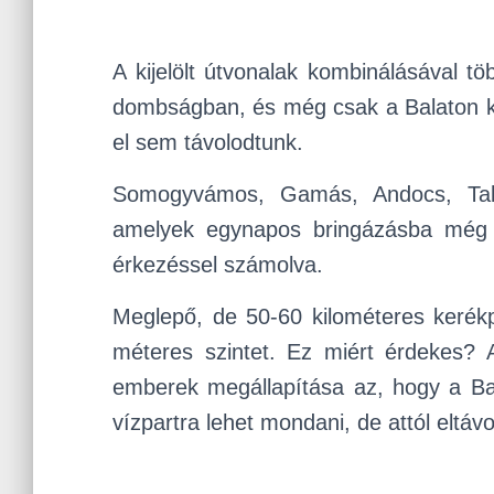
A kijelölt útvonalak kombinálásával 
dombságban, és még csak a Balaton k
el sem távolodtunk.
Somogyvámos, Gamás, Andocs, Tab,
amelyek egynapos bringázásba még b
érkezéssel számolva.
Meglepő, de 50-60 kilométeres kerék
méteres szintet. Ez miért érdekes? 
emberek megállapítása az, hogy a Bal
vízpartra lehet mondani, de attól eltáv