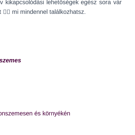
tív kikapcsolódási lehetőségek egész sora vár
‍♀️ mi mindennel találkozhatsz.
nszemes
tonszemesen és környékén