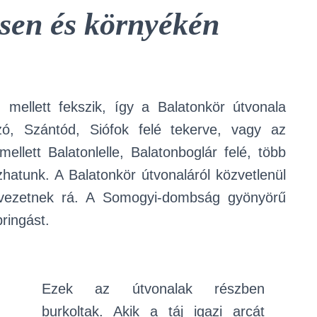
sen és környékén
 mellett fekszik, így a Balatonkör útvonala
zó, Szántód, Siófok felé tekerve, vagy az
ellett Balatonlelle, Balatonboglár felé, több
kozhatunk. A Balatonkör útvonaláról közvetlenül
s vezetnek rá. A Somogyi-dombság gyönyörű
bringást.
Ezek az útvonalak részben
burkoltak. Akik a táj igazi arcát