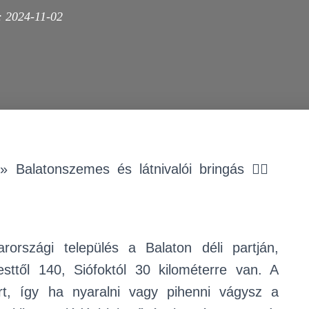
:
2024-11-02
»
Balatonszemes és látnivalói bringás 🚴‍♀️
rszági település a Balaton déli partján,
ttől 140, Siófoktól 30 kilométerre van. A
rt, így ha nyaralni vagy pihenni vágysz a