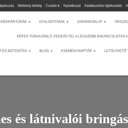
kpározás
Webhely térkép
Cookie-k
Nyilatkozat
Adatkezelési tájékoztató
H
ERÉKPÁRTÚRÁK
GYALOGTÚRÁK
ZARÁNDOKLAT
ORSZÁ
KÉPES TÚRAAJÁNLÓ, FEDEZD FEL A LEGSZEBB BAKANCSLISTÁS 
 ÉS BIZTOSÍTÁS
BLOG
ESEMÉNYNAPTÁR
LETÖLTHETŐ
s és látnivalói bringás 