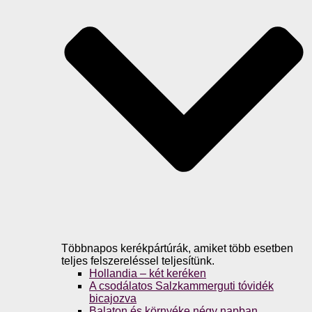
Többnapos kerékpártúrák, amiket több esetben
teljes felszereléssel teljesítünk.
Hollandia – két keréken
A csodálatos Salzkammerguti tóvidék
bicajozva
Balaton és környéke négy napban