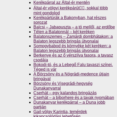
Kerékpárral az Által-ér mentén
Által-ér völgyi kerékpárút🚴‍♀️, sokkal több
mint gondolod
Kerékpártúrák a Bakonyban, hat részes
sorozat
Balcsi – Jabapuszta – a tó mellől, az erdőbe
Télen a Balatonnál – két keréken
Balatonszemes – Zamárdi dombhátakon: a
Balaton legszebb bringás útvonalai
Somogybabod és környéke két keréken: a
Balaton legszebb bringás útvonalai
Berkenye és az ő vérszilva fasora, a tavasz
csodája
Bokodi-tó, és a Lebegő Falu tavaszi színei.
Téged is vár
A Börzsöny és a Nógrádi-medence útjain
bringával
Börzsöny és Visegrádi-hegység
Dunakanyarral
Cserhát – egy kalandos bringázás
Cserhát – a bíborhere és a tavak nyomában
Dunakanyar kerékpárral – a Duna jobb
partján
Gail-völgy Karintia, temérdek
kikapcsolódási lehetőség