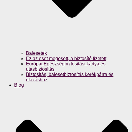
Balesetek
Ez az eset megesett, a biztosító fizetett
Európai Egészségbiztosítási kártya és
utasbiztosítás
Biztosítás, balesetbiztosítás kerékpárra és
utazáshoz
Blog