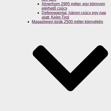
Almerhorn 2985 méter, egy könnyen
elérhető csúcs
Defereggental, három csúcs egy nap
alatt, Kelet-Tirol
Magashegyi túrák 2500 méter környékén