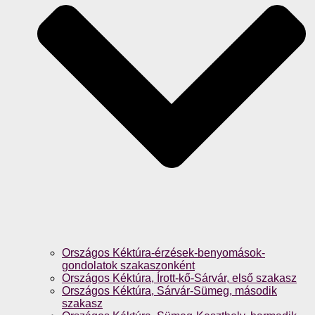
Országos Kéktúra-érzések-benyomások-
gondolatok szakaszonként
Országos Kéktúra, Írott-kő-Sárvár, első szakasz
Országos Kéktúra, Sárvár-Sümeg, második
szakasz