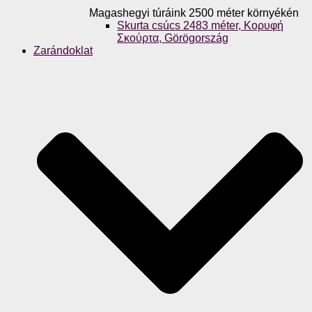
Magashegyi túráink 2500 méter környékén
Skurta csúcs 2483 méter, Κορυφή
Σκούρτα, Görögország
Zarándoklat