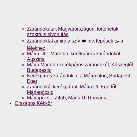
Zarándokutak Magyarországon, történetük,
szakrális elvonulás
Zarándoklat amire a szív ❤️ hív, lépések 🥾 a
lélekhez
Mária Út – Maraton, kerékpáros zarándokút,
Ausztria
Mária Maraton kerékpáros zarándokút, Kőszegtől
Budapestig
Kerékpáros zarándoklat a Mária úton, Budapest-
Eger
Zarándokút kerékpárral, Mária Út: Egertől
Máriapócsig
Máriapócs – Zilah, Mária Út Románia
Országos Kékkör