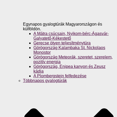
Egynapos gyalogtúrák Magyarországon és
külföldön.
A Mátra csúcsain, Nyikom-bérc-Ágasvár-
Galyatető-Kékestető
Gerecse ötven teljesítménytúra
Görögország Kalambaka St. Nickolaos
Monostor
Görögország Meteorák, szeretet, szerelem,
pozitív energia
Görögország, Enipea kanyon és Zeusz
kádja
A Plombergstein felfedezése
Többnapos gyalogtúrák