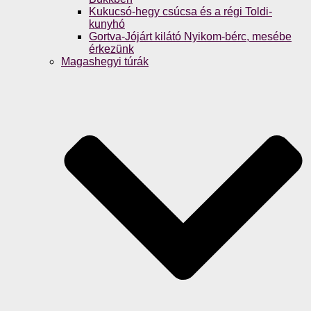
Kukucsó-hegy csúcsa és a régi Toldi-
kunyhó
Gortva-Jójárt kilátó Nyikom-bérc, mesébe
érkezünk
Magashegyi túrák