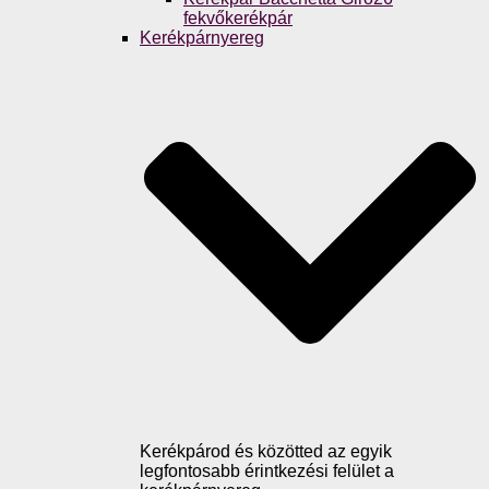
fekvőkerékpár
Kerékpárnyereg
Kerékpárod és közötted az egyik
legfontosabb érintkezési felület a