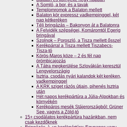
A Somló, a bor, és a tavak
Templomromok a Balaton mellett
Balaton kör expressz vadkempinggel, két
nap kétkeréken
Téli bringázás – Bakonyon át a Balatonra
A Felvidék szépségei, Komáromtól Egerig
bringával
Szolnok – Poroszló, a Tisza mellett ősszel
Kerékpárral a Tisza mellett Tiszabecs-
Tisza-tó
Körös-Maros köze – 2 és fél nap
örömbicajozás
A Tátra megkerülése Szlovákián keresztül
Lengyelországig
Isztria, csodás nyári kalandok két keréken,
vadkempinggel
A KRK sziget rázós útjain, pihenés Isztria
után
Hét napos kerékpártúra a Júlia-Alpokban és
környékén
Kerékpáros mesék Stájerországból: Grüner
See, vagyis a Zöld-tó
15+ csodálatos kerékpártúra hazánkban, nem
csak kezdőknek