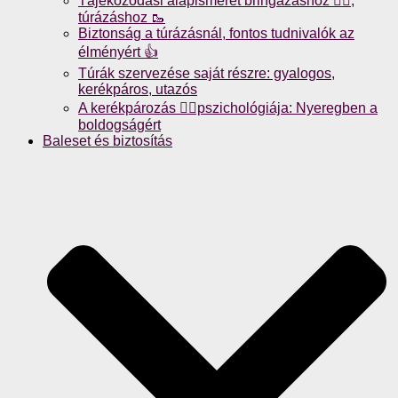
Tájékozódási alapismeret bringázáshoz 🚴‍♀️,
túrázáshoz 🥾
Biztonság a túrázásnál, fontos tudnivalók az
élményért 👍
Túrák szervezése saját részre: gyalogos,
kerékpáros, utazós
A kerékpározás 🚴‍♀️pszichológiája: Nyeregben a
boldogságért
Baleset és biztosítás