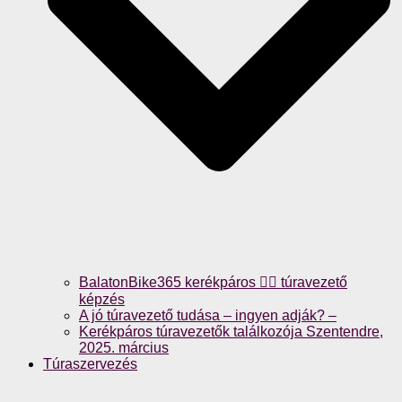
BalatonBike365 kerékpáros 🚴‍♀️ túravezető
képzés
A jó túravezető tudása – ingyen adják? –
Kerékpáros túravezetők találkozója Szentendre,
2025. március
Túraszervezés