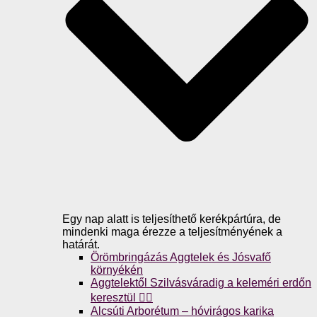
Egy nap alatt is teljesíthető kerékpártúra, de
mindenki maga érezze a teljesítményének a
határát.
Örömbringázás Aggtelek és Jósvafő
környékén
Aggtelektől Szilvásváradig a keleméri erdőn
keresztül 🚴‍♀️
Alcsúti Arborétum – hóvirágos karika