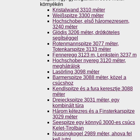
környékén
Kristalwand 3310 méter
Weißspitze 3300 méter
Hochschober, első háromezresem,
3240 méter
Glödis 3206 méter, drótköteles
segítséggel
Rotenmannspitze 3077 méter,
Totenkarspitze 3133 méter
Fenneregg 3123 m, Lenkstein 3237 m
Hochschober nyereg 3120 méter,
meghátrálok
Lasörling 3098 méter
Barmerspitze 3088 méter, közel a
csúcshoz
Kendlspitze és a fura keresztje 3088
méter
Dreieckspitze 3031 méter, egy
kombinált túra
Három kétezres és a Finsterkarspitze
3029 méter
Seespitze egy könnyű 3000-es csúcs
Kelet-Tirolban
Nussingkogel 2989 méter, ahova fel
kell jutni