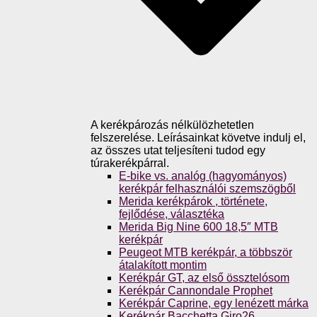
A kerékpározás nélkülözhetetlen
felszerelése. Leírásainkat követve indulj el,
az összes utat teljesíteni tudod egy
túrakerékpárral.
E-bike vs. analóg (hagyományos)
kerékpár felhasználói szemszögből
Merida kerékpárok , története,
fejlődése, választéka
Merida Big Nine 600 18,5″ MTB
kerékpár
Peugeot MTB kerékpár, a többször
átalakított montim
Kerékpár GT, az első össztelósom
Kerékpár Cannondale Prophet
Kerékpár Caprine, egy lenézett márka
Kerékpár Bacchetta Giro26