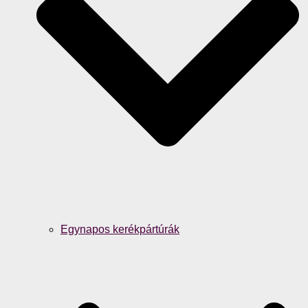
Egynapos kerékpártúrák