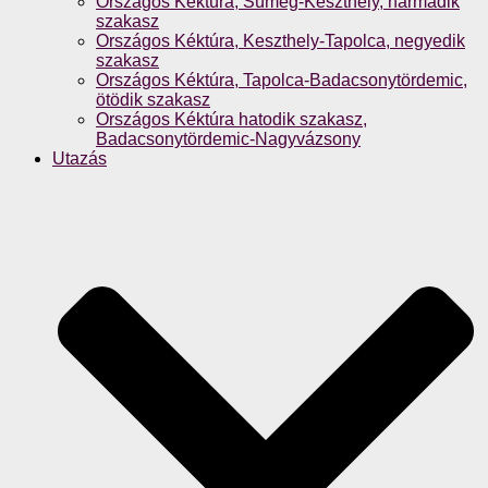
Országos Kéktúra, Sümeg-Keszthely, harmadik
szakasz
Országos Kéktúra, Keszthely-Tapolca, negyedik
szakasz
Országos Kéktúra, Tapolca-Badacsonytördemic,
ötödik szakasz
Országos Kéktúra hatodik szakasz,
Badacsonytördemic-Nagyvázsony
Utazás