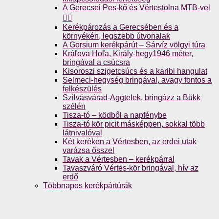
A Gerecsei Pes-kő és Vértestolna MTB-vel
🚴‍♀️
Kerékpározás a Gerecsében és a
környékén, legszebb útvonalak
A Gorsium kerékpárút – Sárvíz völgyi túra
Kráľova Hoľa, Király-hegy1946 méter,
bringával a csúcsra
Kisoroszi szigetcsúcs és a karibi hangulat
Selmeci-hegység bringával, avagy fontos a
felkészülés
Szilvásvárad-Aggtelek, bringázz a Bükk
szélén
Tisza-tó – ködből a napfénybe
Tisza-tó kör picit másképpen, sokkal több
látnivalóval
Két keréken a Vértesben, az erdei utak
varázsa ősszel
Tavak a Vértesben – kerékpárral
Tavaszváró Vértes-kör bringával, hív az
erdő
Többnapos kerékpártúrák