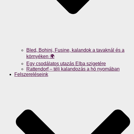
Bled, Bohinj, Fusine, kalandok a tavaknál és a
környéken 🌍
Egy csodálatos utazás Elba szigetére
Rattendorf – téli kalandozás a hó nyomában
Felszereléseink