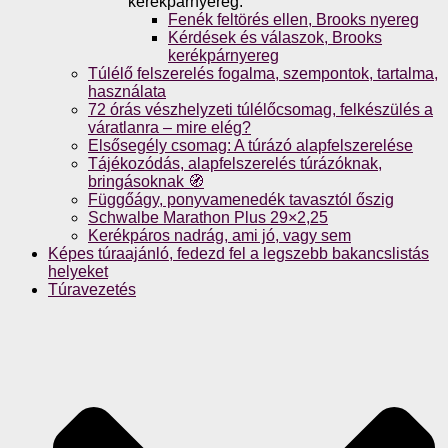
kerékpárnyereg.
Fenék feltörés ellen, Brooks nyereg
Kérdések és válaszok, Brooks
kerékpárnyereg
Túlélő felszerelés fogalma, szempontok, tartalma,
használata
72 órás vészhelyzeti túlélőcsomag, felkészülés a
váratlanra – mire elég?
Elsősegély csomag: A túrázó alapfelszerelése
Tájékozódás, alapfelszerelés túrázóknak,
bringásoknak 🧭
Függőágy, ponyvamenedék tavasztól őszig
Schwalbe Marathon Plus 29×2,25
Kerékpáros nadrág, ami jó, vagy sem
Képes túraajánló, fedezd fel a legszebb bakancslistás
helyeket
Túravezetés