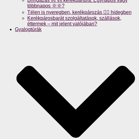
Bringázás 🚴 vs kerékpártúra: Egynapos vagy
többnapos 🌞🌞?
Télen is nyeregben, kerékpározás 🚴‍♀️ hidegben
Kerékpárosbarát szolgáltatások, szállások,
éttermek – mit jelent valójában?
Gyalogtúrák