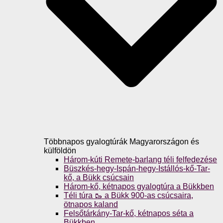
Többnapos gyalogtúrák Magyarországon és
külföldön
Három-kúti Remete-barlang téli felfedezése
Büszkés-hegy-Ispán-hegy-Istállós-kő-Tar-
kő, a Bükk csúcsain
Három-kő, kétnapos gyalogtúra a Bükkben
Téli túra 🥾 a Bükk 900-as csúcsaira,
ötnapos kaland
Felsőtárkány-Tar-kő, kétnapos séta a
Bükkben