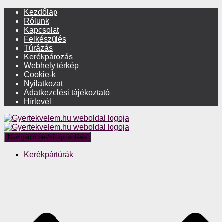
Kezdőlap
Rólunk
Kapcsolat
Felkészülés
Túrázás
Kerékpározás
Webhely térkép
Cookie-k
Nyilatkozat
Adatkezelési tájékoztató
Hírlevél
Navigáció be-/kikapcsolása
Kerékpártúrák