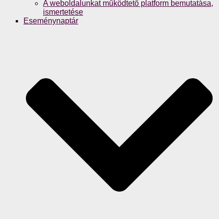
A weboldalunkat működtető platform bemutatása,
ismertetése
Eseménynaptár