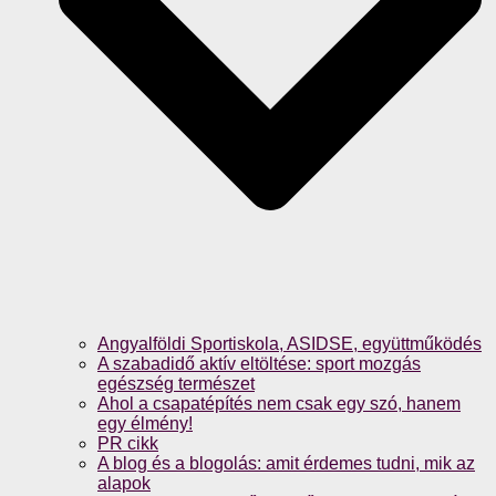
Angyalföldi Sportiskola, ASIDSE, együttműködés
A szabadidő aktív eltöltése: sport mozgás
egészség természet
Ahol a csapatépítés nem csak egy szó, hanem
egy élmény!
PR cikk
A blog és a blogolás: amit érdemes tudni, mik az
alapok