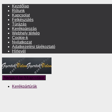
Kezdőlap
Rólunk
Kapcsolat
Felkészülés
Túrázás
Kerékpározás
Webhely térkép
Cookie-k
Nyilatkozat
Adatkezelési tájékoztató
Hírlevél
Navigáció be-/kikapcsolása
Kerékpártúrák