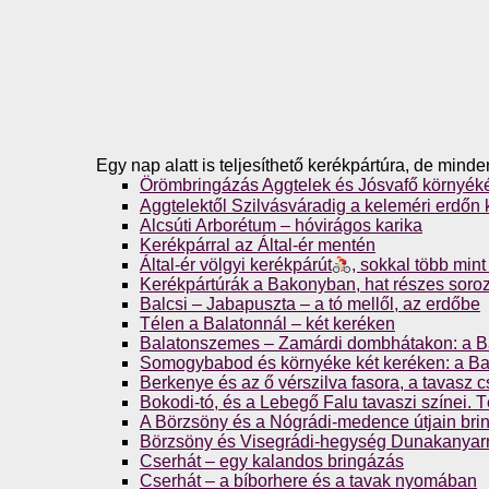
Egy nap alatt is teljesíthető kerékpártúra, de mind
Örömbringázás Aggtelek és Jósvafő környék
Aggtelektől Szilvásváradig a keleméri erdőn 
Alcsúti Arborétum – hóvirágos karika
Kerékpárral az Által-ér mentén
Által-ér völgyi kerékpárút
, sokkal több min
Kerékpártúrák a Bakonyban, hat részes soro
Balcsi – Jabapuszta – a tó mellől, az erdőbe
Télen a Balatonnál – két keréken
Balatonszemes – Zamárdi dombhátakon: a Ba
Somogybabod és környéke két keréken: a Bal
Berkenye és az ő vérszilva fasora, a tavasz 
Bokodi-tó, és a Lebegő Falu tavaszi színei. T
A Börzsöny és a Nógrádi-medence útjain bri
Börzsöny és Visegrádi-hegység Dunakanyarr
Cserhát – egy kalandos bringázás
Cserhát – a bíborhere és a tavak nyomában