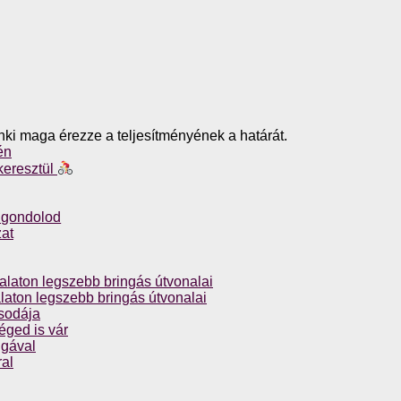
enki maga érezze a teljesítményének a határát.
én
keresztül
t gondolod
zat
laton legszebb bringás útvonalai
aton legszebb bringás útvonalai
csodája
éged is vár
ngával
al