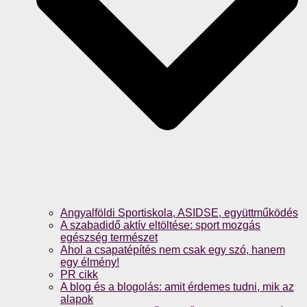
Angyalföldi Sportiskola, ASIDSE, együttműködés
A szabadidő aktív eltöltése: sport mozgás
egészség természet
Ahol a csapatépítés nem csak egy szó, hanem
egy élmény!
PR cikk
A blog és a blogolás: amit érdemes tudni, mik az
alapok