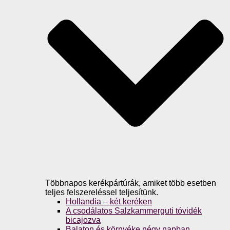
Többnapos kerékpártúrák, amiket több esetben
teljes felszereléssel teljesítünk.
Hollandia – két keréken
A csodálatos Salzkammerguti tóvidék
bicajozva
Balaton és környéke négy napban