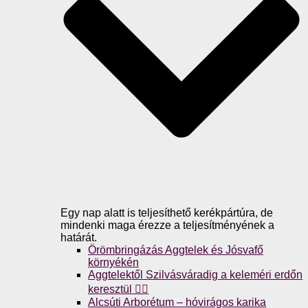
Egy nap alatt is teljesíthető kerékpártúra, de
mindenki maga érezze a teljesítményének a
határát.
Örömbringázás Aggtelek és Jósvafő
környékén
Aggtelektől Szilvásváradig a keleméri erdőn
keresztül 🚴‍♀️
Alcsúti Arborétum – hóvirágos karika