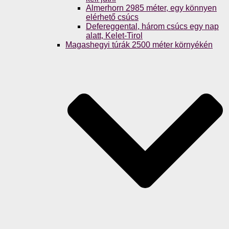
Almerhorn 2985 méter, egy könnyen
elérhető csúcs
Defereggental, három csúcs egy nap
alatt, Kelet-Tirol
Magashegyi túrák 2500 méter környékén