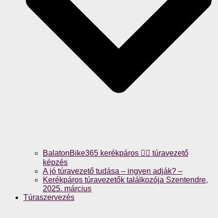
BalatonBike365 kerékpáros 🚴‍♀️ túravezető
képzés
A jó túravezető tudása – ingyen adják? –
Kerékpáros túravezetők találkozója Szentendre,
2025. március
Túraszervezés