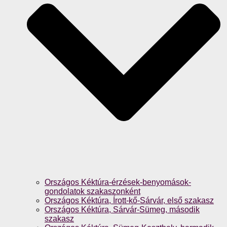
Országos Kéktúra-érzések-benyomások-
gondolatok szakaszonként
Országos Kéktúra, Írott-kő-Sárvár, első szakasz
Országos Kéktúra, Sárvár-Sümeg, második
szakasz