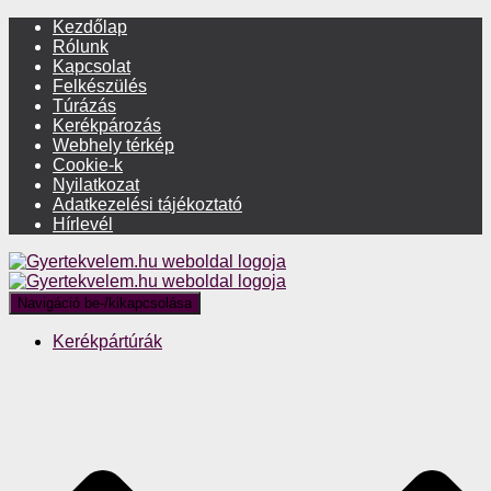
Kezdőlap
Rólunk
Kapcsolat
Felkészülés
Túrázás
Kerékpározás
Webhely térkép
Cookie-k
Nyilatkozat
Adatkezelési tájékoztató
Hírlevél
Navigáció be-/kikapcsolása
Kerékpártúrák