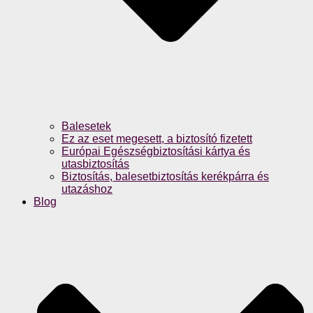
Balesetek
Ez az eset megesett, a biztosító fizetett
Európai Egészségbiztosítási kártya és
utasbiztosítás
Biztosítás, balesetbiztosítás kerékpárra és
utazáshoz
Blog