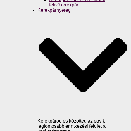
fekvőkerékpár
Kerékpárnyereg
Kerékpárod és közötted az egyik
legfontosabb érintkezési felület a