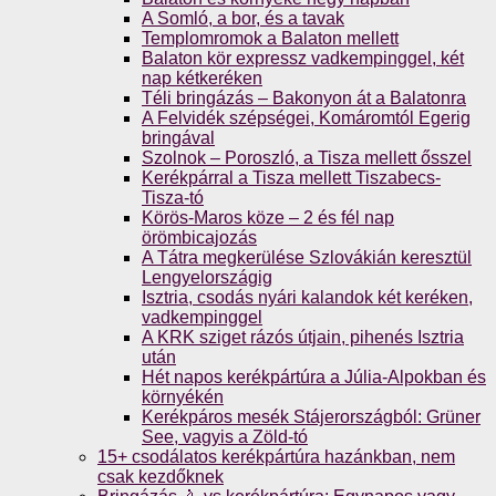
A Somló, a bor, és a tavak
Templomromok a Balaton mellett
Balaton kör expressz vadkempinggel, két
nap kétkeréken
Téli bringázás – Bakonyon át a Balatonra
A Felvidék szépségei, Komáromtól Egerig
bringával
Szolnok – Poroszló, a Tisza mellett ősszel
Kerékpárral a Tisza mellett Tiszabecs-
Tisza-tó
Körös-Maros köze – 2 és fél nap
örömbicajozás
A Tátra megkerülése Szlovákián keresztül
Lengyelországig
Isztria, csodás nyári kalandok két keréken,
vadkempinggel
A KRK sziget rázós útjain, pihenés Isztria
után
Hét napos kerékpártúra a Júlia-Alpokban és
környékén
Kerékpáros mesék Stájerországból: Grüner
See, vagyis a Zöld-tó
15+ csodálatos kerékpártúra hazánkban, nem
csak kezdőknek