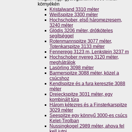
környékén
Kristalwand 3310 méter
Weißspitze 3300 méter
Hochschober, első háromezresem,
3240 méter
Glödis 3206 méter, drótköteles
segítséggel
Rotenmannspitze 3077 méter,
Totenkarspitze 3133 méter
Fenneregg 3123 m, Lenkstein 3237 m
Hochschober nyereg 3120 méter,
meghátrálok
Lasörling 3098 méter
Barmerspitze 3088 méter, közel a
csúcshoz
Kendlspitze és a fura keresztje 3088
méter
Dreieckspitze 3031 méter, egy
kombinált túra
Három kétezres és a Finsterkarspitze
3029 méter
Seespitze egy könnyű 3000-es csúcs
Kelet-Tirolban
Nussingkogel 2989 méter, ahova fel
kell jutni