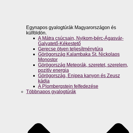
Egynapos gyalogtúrák Magyarországon és
külföldön.
A Mátra csúcsain, Nyikom-bérc-Ágasvár-
Galyatető-Kékestető
Gerecse ötven teljesítménytúra
Görögország Kalambaka St. Nickolaos
Monostor
Görögország Meteorák, szeretet, szerelem,
pozitív energia
Görögország, Enipea kanyon és Zeusz
kádja
A Plombergstein felfedezése
Többnapos gyalogtúrák