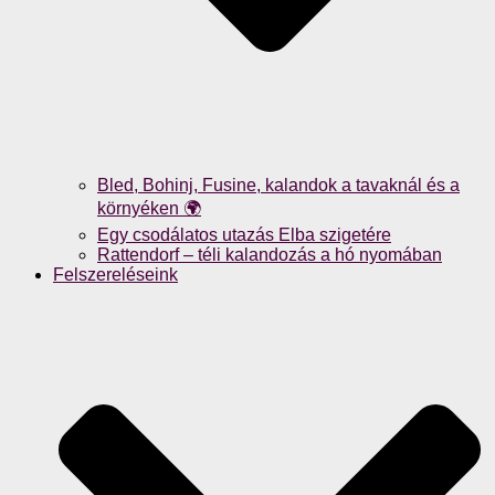
Bled, Bohinj, Fusine, kalandok a tavaknál és a
környéken 🌍
Egy csodálatos utazás Elba szigetére
Rattendorf – téli kalandozás a hó nyomában
Felszereléseink