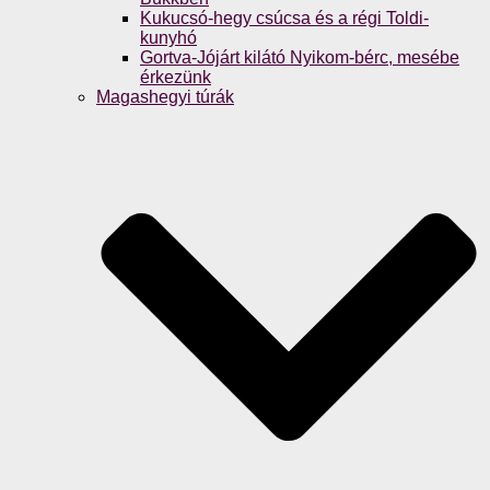
Kukucsó-hegy csúcsa és a régi Toldi-
kunyhó
Gortva-Jójárt kilátó Nyikom-bérc, mesébe
érkezünk
Magashegyi túrák