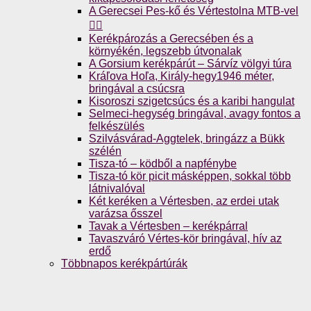
A Gerecsei Pes-kő és Vértestolna MTB-vel
🚴‍♀️
Kerékpározás a Gerecsében és a
környékén, legszebb útvonalak
A Gorsium kerékpárút – Sárvíz völgyi túra
Kráľova Hoľa, Király-hegy1946 méter,
bringával a csúcsra
Kisoroszi szigetcsúcs és a karibi hangulat
Selmeci-hegység bringával, avagy fontos a
felkészülés
Szilvásvárad-Aggtelek, bringázz a Bükk
szélén
Tisza-tó – ködből a napfénybe
Tisza-tó kör picit másképpen, sokkal több
látnivalóval
Két keréken a Vértesben, az erdei utak
varázsa ősszel
Tavak a Vértesben – kerékpárral
Tavaszváró Vértes-kör bringával, hív az
erdő
Többnapos kerékpártúrák