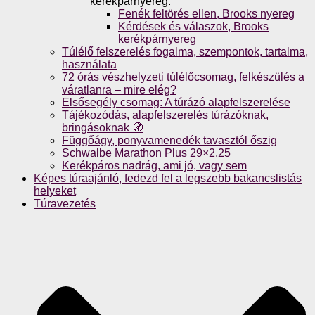
kerékpárnyereg.
Fenék feltörés ellen, Brooks nyereg
Kérdések és válaszok, Brooks
kerékpárnyereg
Túlélő felszerelés fogalma, szempontok, tartalma,
használata
72 órás vészhelyzeti túlélőcsomag, felkészülés a
váratlanra – mire elég?
Elsősegély csomag: A túrázó alapfelszerelése
Tájékozódás, alapfelszerelés túrázóknak,
bringásoknak 🧭
Függőágy, ponyvamenedék tavasztól őszig
Schwalbe Marathon Plus 29×2,25
Kerékpáros nadrág, ami jó, vagy sem
Képes túraajánló, fedezd fel a legszebb bakancslistás
helyeket
Túravezetés