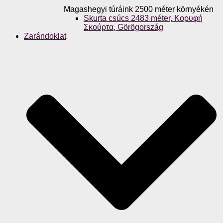
Magashegyi túráink 2500 méter környékén
Skurta csúcs 2483 méter, Κορυφή
Σκούρτα, Görögország
Zarándoklat