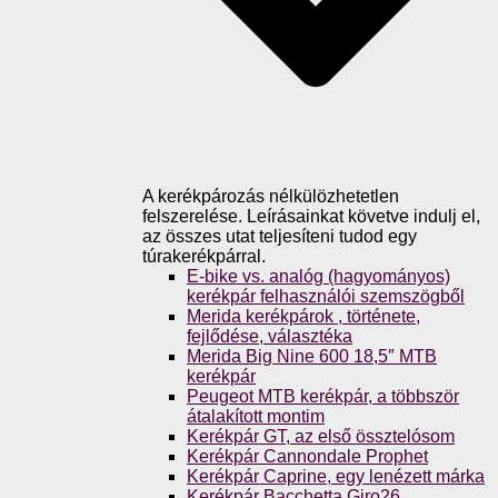
A kerékpározás nélkülözhetetlen
felszerelése. Leírásainkat követve indulj el,
az összes utat teljesíteni tudod egy
túrakerékpárral.
E-bike vs. analóg (hagyományos)
kerékpár felhasználói szemszögből
Merida kerékpárok , története,
fejlődése, választéka
Merida Big Nine 600 18,5″ MTB
kerékpár
Peugeot MTB kerékpár, a többször
átalakított montim
Kerékpár GT, az első össztelósom
Kerékpár Cannondale Prophet
Kerékpár Caprine, egy lenézett márka
Kerékpár Bacchetta Giro26