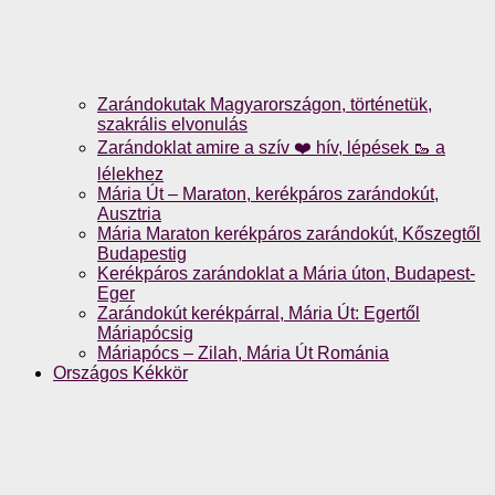
Zarándokutak Magyarországon, történetük,
szakrális elvonulás
Zarándoklat amire a szív ❤️ hív, lépések 🥾 a
lélekhez
Mária Út – Maraton, kerékpáros zarándokút,
Ausztria
Mária Maraton kerékpáros zarándokút, Kőszegtől
Budapestig
Kerékpáros zarándoklat a Mária úton, Budapest-
Eger
Zarándokút kerékpárral, Mária Út: Egertől
Máriapócsig
Máriapócs – Zilah, Mária Út Románia
Országos Kékkör