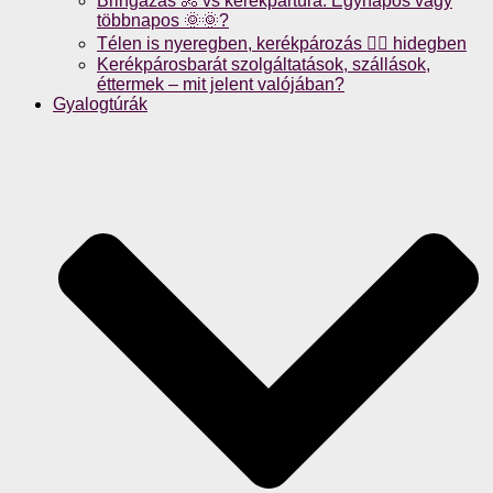
Bringázás 🚴 vs kerékpártúra: Egynapos vagy
többnapos 🌞🌞?
Télen is nyeregben, kerékpározás 🚴‍♀️ hidegben
Kerékpárosbarát szolgáltatások, szállások,
éttermek – mit jelent valójában?
Gyalogtúrák