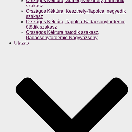
Országos Kéktúra, Sümeg-Keszthely, harmadik
szakasz
Országos Kéktúra, Keszthely-Tapolca, negyedik
szakasz
Országos Kéktúra, Tapolca-Badacsonytördemic,
ötödik szakasz
Országos Kéktúra hatodik szakasz,
Badacsonytördemic-Nagyvázsony
Utazás