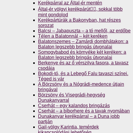
Kerékpárral az Által-ér mentén
Által-ér völgyi kerékpárút🚴‍♀️, sokkal több
mint gondolod
Kerékpártúrák a Bakonyban, hat részes
sorozat
Balcsi – Jabapuszta – a tó mellől, az erdőbe
Télen a Balatonnál – két keréken
Balatonszemes – Zamárdi dombhátakon: a
Balaton legszebb bringás útvonalai
Somogybabod és környéke két keréken: a
Balaton legszebb bringás útvonalai
Berkenye és az ő vérszilva fasora, a tavasz
csodája
Bokodi-tó, és a Lebegő Falu tavaszi színei.
Téged is vár
A Börzsöny és a Nógrádi-medence útjain
bringával
Börzsöny és Visegrádi-hegység
Dunakanyarral
Cserhát – egy kalandos bringázás
Cserhát – a bíborhere és a tavak nyomában
Dunakanyar kerékpárral – a Duna jobb
partján
Gail-völgy Karintia, temérdek
kikapcsolódási lehetőség