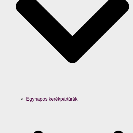
Egynapos kerékpártúrák