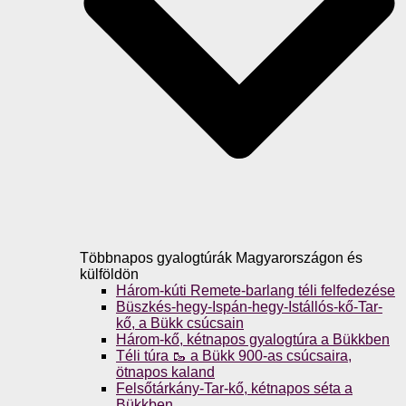
Többnapos gyalogtúrák Magyarországon és
külföldön
Három-kúti Remete-barlang téli felfedezése
Büszkés-hegy-Ispán-hegy-Istállós-kő-Tar-
kő, a Bükk csúcsain
Három-kő, kétnapos gyalogtúra a Bükkben
Téli túra 🥾 a Bükk 900-as csúcsaira,
ötnapos kaland
Felsőtárkány-Tar-kő, kétnapos séta a
Bükkben