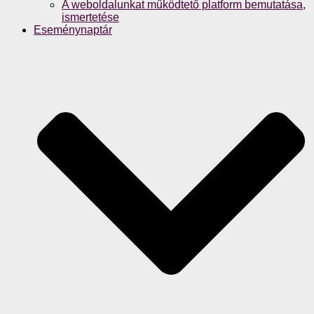
A weboldalunkat működtető platform bemutatása,
ismertetése
Eseménynaptár