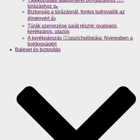
Tájékozódási alapismeret bringázáshoz 🚴‍♀️,
túrázáshoz 🥾
Biztonság a túrázásnál, fontos tudnivalók az
élményért 👍
Túrák szervezése saját részre: gyalogos,
kerékpáros, utazós
A kerékpározás 🚴‍♀️pszichológiája: Nyeregben a
boldogságért
Baleset és biztosítás