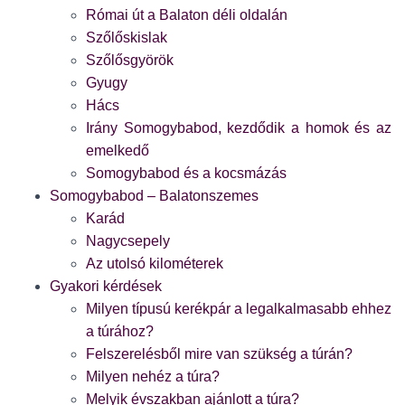
Római út a Balaton déli oldalán
Szőlőskislak
Szőlősgyörök
Gyugy
Hács
Irány Somogybabod, kezdődik a homok és az
emelkedő
Somogybabod és a kocsmázás
Somogybabod – Balatonszemes
Karád
Nagycsepely
Az utolsó kilométerek
Gyakori kérdések
Milyen típusú kerékpár a legalkalmasabb ehhez
a túrához?
Felszerelésből mire van szükség a túrán?
Milyen nehéz a túra?
Melyik évszakban ajánlott a túra?