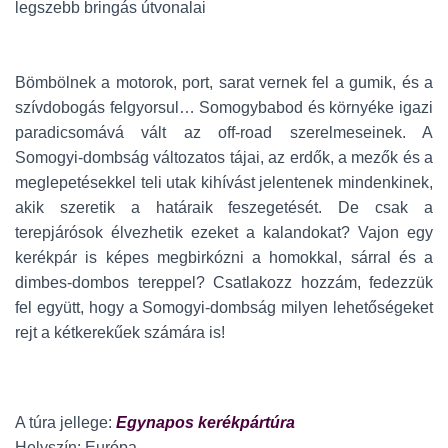
legszebb bringás útvonalai
Bömbölnek a motorok, port, sarat vernek fel a gumik, és a
szívdobogás felgyorsul… Somogybabod és környéke igazi
paradicsomává vált az off-road szerelmeseinek. A
Somogyi-dombság változatos tájai, az erdők, a mezők és a
meglepetésekkel teli utak kihívást jelentenek mindenkinek,
akik szeretik a határaik feszegetését. De csak a
terepjárósok élvezhetik ezeket a kalandokat? Vajon egy
kerékpár is képes megbirkózni a homokkal, sárral és a
dimbes-dombos tereppel? Csatlakozz hozzám, fedezzük
fel együtt, hogy a Somogyi-dombság milyen lehetőségeket
rejt a kétkerekűek számára is!
A túra jellege:
Egynapos kerékpártúra
Helyszín: Európa