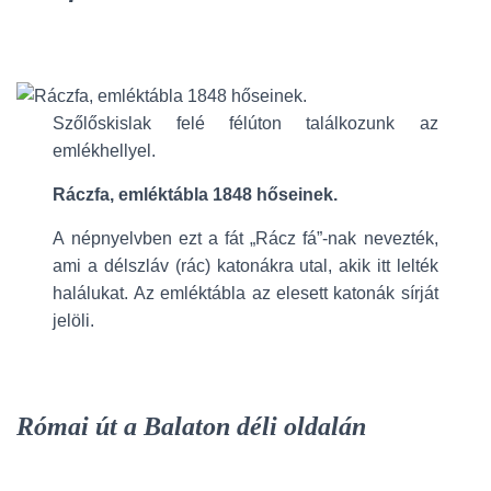
Szőlőskislak felé félúton találkozunk az
emlékhellyel.
Ráczfa, emléktábla 1848 hőseinek.
A népnyelvben ezt a fát „Rácz fá”-nak nevezték,
ami a délszláv (rác) katonákra utal, akik itt lelték
halálukat. Az emléktábla az elesett katonák sírját
jelöli.
Római út a Balaton déli oldalán