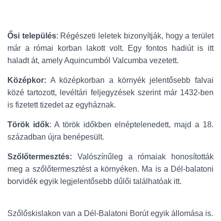
Ősi település
: Régészeti leletek bizonyítják, hogy a terület
már a római korban lakott volt. Egy fontos hadiút is itt
haladt át, amely Aquincumból Valcumba vezetett.
Középkor:
A középkorban a környék jelentősebb falvai
közé tartozott, levéltári feljegyzések szerint már 1432-ben
is fizetett tizedet az egyháznak.
Török idők
: A török időkben elnéptelenedett, majd a 18.
században újra benépesült.
Szőlőtermesztés:
Valószínűleg a rómaiak honosították
meg a szőlőtermesztést a környéken. Ma is a Dél-balatoni
borvidék egyik legjelentősebb dűlői találhatóak itt.
Szőlőskislakon van a Dél-Balatoni Borút egyik állomása is.