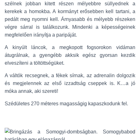
szélnek jobban kitett részen mélyebbre süllyednek a
kerekek a homokba. A kormányt erősebben kell tartani, a
pedált meg nyomni kell. Árnyasabb és mélyebb részeken
végre sárral is találkozunk. Mindenki a képességeinek
megfelelően irányítja a paripáját.
A kinyúlt láncok, a megkopott fogsorokon vidáman
átugrálnak, a gyengébb akksik egész gyorsan kezdik
elveszíteni a töltöttségüket.
A váltók recsegnek, a fékek sírnak, az adrenalin dolgozik
és megjelennek az első izzadtság cseppek is. K…a jó
móka annak, aki szereti!
Szédületes 270 méteres magasságig kapaszkodunk fel.