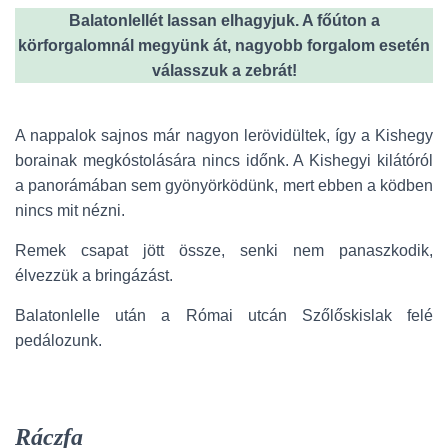
Balatonlellét lassan elhagyjuk. A főúton a
körforgalomnál megyünk át, nagyobb forgalom esetén
válasszuk a zebrát!
A nappalok sajnos már nagyon lerövidültek, így a Kishegy
borainak megkóstolására nincs időnk. A Kishegyi kilátóról
a panorámában sem gyönyörködünk, mert ebben a ködben
nincs mit nézni.
Remek csapat jött össze, senki nem panaszkodik,
élvezzük a bringázást.
Balatonlelle után a Római utcán Szőlőskislak felé
pedálozunk.
Ráczfa