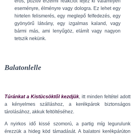
erős, pozitív érzelmi reakciót fejez ki valamilyen
eseményre, élményre vagy dologra. Ez lehet egy
hirtelen felismerés, egy meglepő felfedezés, egy
gyönyörű látvány, egy izgalmas kaland, vagy
bármi más, ami lenyűgöz, elámít vagy nagyon
tetszik nekünk.
Balatonlelle
Túránkat a Kistücsöktől kezdjük
, itt minden feltétel adott
a kényelmes szálláshoz, a kerékpárok biztonságos
tárolásához, akkuk feltöltéséhez.
A nyirkos idő kissé szomorú, a partig míg legurulunk
érezzük a hideg köd támadását. A balatoni kerékpárúton