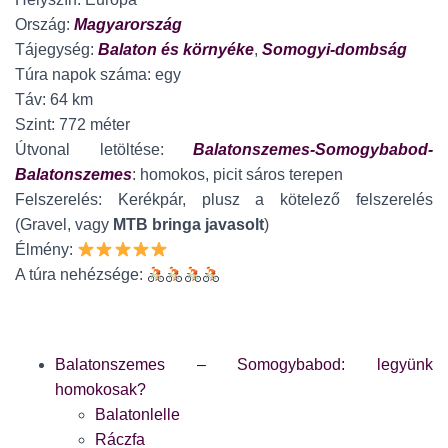
Ország:
Magyarország
Tájegység:
Balaton és környéke
,
Somogyi-dombság
Túra napok száma: egy
Táv: 64 km
Szint: 772 méter
Útvonal letöltése:
Balatonszemes-Somogybabod-
Balatonszemes
: homokos, picit sáros terepen
Felszerelés: Kerékpár, plusz a kötelező felszerelés
(Gravel, vagy
MTB bringa javasolt
)
Élmény:
A túra nehézsége:
Balatonszemes – Somogybabod: legyünk
homokosak?
Balatonlelle
Ráczfa