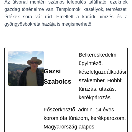
Az útvonal mentén számos település található, ezeknek
gazdag történelme van. Templomok, kastélyok, természeti
értékek sora vár rád. Emellett a karádi hímzés és a
gyöngyösbokréta hazája is megismerhető.
Belkereskedelmi
ügyintéző,
Gazsi
készletgazdálkodási
szakember, Hobbi:
Szabolcs
túrázás, utazás,
kerékpározás
Főszerkesztő, admin. 14 éves
korom óta túrázom, kerékpározom.
Magyarország alapos