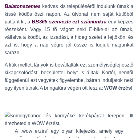
Balatonszemes
kedves kis településéről indulunk útnak a
kissé ködös őszi napon. Az útvonal nem saját kútfőből
pattant ki, a
BB365 szervezte ezt számunkra
egy képzés
részeként. Vagy 15 fő vágott neki E-bike-al az útnak,
vállalva a ködöt, az izzadást, a hideg szelet a lejtőkön, és
azt is, hogy a nap végre jól össze is tudjuk magunkat
sarazni.
A fiúk mellett lányok is bevállalták ezt személyiségfejlesztő
kikapcsolódást, becsülettel helyt is álltak! Kortól, nemtől
függetlenül ezt vegyétek figyelembe, bátran induljatok neki
egy ilyen útnak. A bringatúra végén ott lesz a:
WOW érzés!
A „wow érzés” egy olyan kifejezés, amely egy