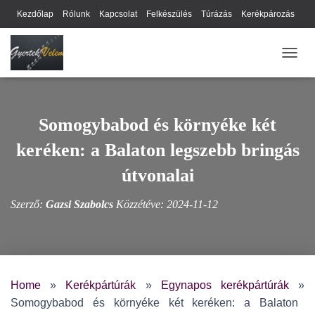
Kezdőlap
Rólunk
Kapcsolat
Felkészülés
Túrázás
Kerékpározás
Webhely térkép
Cookie-k
Nyilatkozat
Adatkezelési tájékoztató
NAVIG
Hírlevél
Somogybabod és környéke két
keréken: a Balaton legszebb bringás
útvonalai
Szerző:
Gazsi Szabolcs
Közzétéve:
2024-11-12
Home
»
Kerékpártúrák
»
Egynapos kerékpártúrák
»
Somogybabod és környéke két keréken: a Balaton