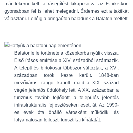
már tekerni kell, a rásegítést kikapcsolva az E-bike-kon
gyorsabban fel is lehet melegedni. Érdemes ezt a taktikát
választani. Lelléig a bringaúton haladunk a Balaton mellett.
Balatonlelle története a középkorba nyúlik vissza.
Első írásos említése a XIV. századból származik.
A település birtokosai többször változtak, a XVI.
században török kézre került. 1848-ban
mezővárosi rangot kapott, majd a XIX. század
végén jelentős üdülőhely lett. A XX. században a
turizmus tovább fejlődött, a település jelentős
infrastrukturális fejlesztéseken esett át. Az 1990-
es évek óta önálló városként működik, és
folyamatosan fejleszti turisztikai kínálatát.