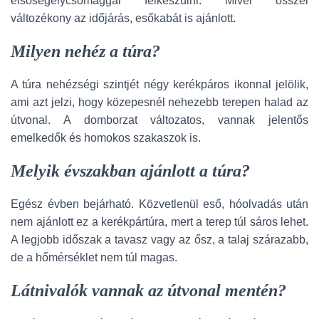
elsősegélycsomaggal felkészülni. Mivel ősszel
változékony az időjárás, esőkabát is ajánlott.
Milyen nehéz a túra?
A túra nehézségi szintjét négy kerékpáros ikonnal jelölik,
ami azt jelzi, hogy közepesnél nehezebb terepen halad az
útvonal. A domborzat változatos, vannak jelentős
emelkedők és homokos szakaszok is.
Melyik évszakban ajánlott a túra?
Egész évben bejárható. Közvetlenül eső, hóolvadás után
nem ajánlott ez a kerékpártúra, mert a terep túl sáros lehet.
A legjobb időszak a tavasz vagy az ősz, a talaj szárazabb,
de a hőmérséklet nem túl magas.
Látnivalók vannak az útvonal mentén?