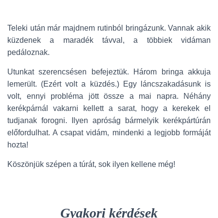
Teleki után már majdnem rutinból bringázunk. Vannak akik
küzdenek a maradék távval, a többiek vidáman
pedáloznak.
Utunkat szerencsésen befejeztük. Három bringa akkuja
lemerült. (Ezért volt a küzdés.) Egy láncszakadásunk is
volt, ennyi probléma jött össze a mai napra. Néhány
kerékpárnál vakarni kellett a sarat, hogy a kerekek el
tudjanak forogni. Ilyen apróság bármelyik kerékpártúrán
előfordulhat. A csapat vidám, mindenki a legjobb formáját
hozta!
Köszönjük szépen a túrát, sok ilyen kellene még!
Gyakori kérdések