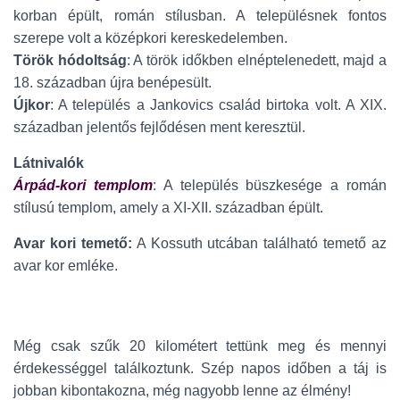
korban épült, román stílusban. A településnek fontos
szerepe volt a középkori kereskedelemben.
Török hódoltság
: A török időkben elnéptelenedett, majd a
18. században újra benépesült.
Újkor
: A település a Jankovics család birtoka volt. A XIX.
században jelentős fejlődésen ment keresztül.
Látnivalók
Árpád-kori templom
: A település büszkesége a román
stílusú templom, amely a XI-XII. században épült.
Avar kori temető:
A Kossuth utcában található temető az
avar kor emléke.
Még csak szűk 20 kilométert tettünk meg és mennyi
érdekességgel találkoztunk. Szép napos időben a táj is
jobban kibontakozna, még nagyobb lenne az élmény!