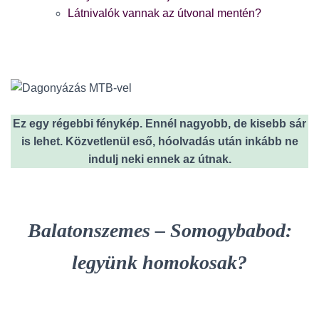
Látnivalók vannak az útvonal mentén?
Ez egy régebbi fénykép. Ennél nagyobb, de kisebb sár
is lehet. Közvetlenül eső, hóolvadás után inkább ne
indulj neki ennek az útnak.
Balatonszemes – Somogybabod:
legyünk homokosak?