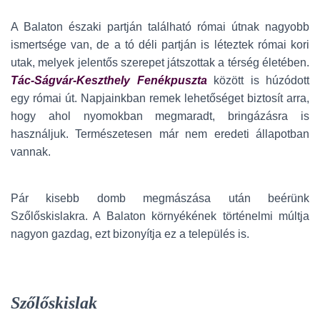
A Balaton északi partján található római útnak nagyobb
ismertsége van, de a tó déli partján is léteztek római kori
utak, melyek jelentős szerepet játszottak a térség életében.
Tác-Ságvár-Keszthely Fenékpuszta
között is húzódott
egy római út. Napjainkban remek lehetőséget biztosít arra,
hogy ahol nyomokban megmaradt, bringázásra is
használjuk. Természetesen már nem eredeti állapotban
vannak.
Pár kisebb domb megmászása után beérünk
Szőlőskislakra. A Balaton környékének történelmi múltja
nagyon gazdag, ezt bizonyítja ez a település is.
Szőlőskislak