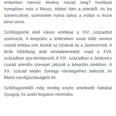
emberben mennyi élmény marad meg? Kerékpár
nyergében más a fókusz, többet látni a jelenből, és kis
szerencsével, szemünket nyitva tartva a múltat is észre
lehet venni.
Szőlősgyörök első írásos említése a XIV. századból
származik. A település a történelem során több nemesi
család birtoka volt, köztük az Ujlakiak és a Jankovichok. A
török hódoltság alatt elnéptelenedett, majd a XVII.
században újra benépesült. A XIX. században a Jankovics
család jelentős szerepet játszott a település életében. A
XX. század elején Somogy vármegyéhez tartozott, és
főként mezőgazdaságból élt.
Szőlősgyöröktől még mindig enyhe emelkedő hátráltat
Gyugyig. Az autós forgalom minimális.