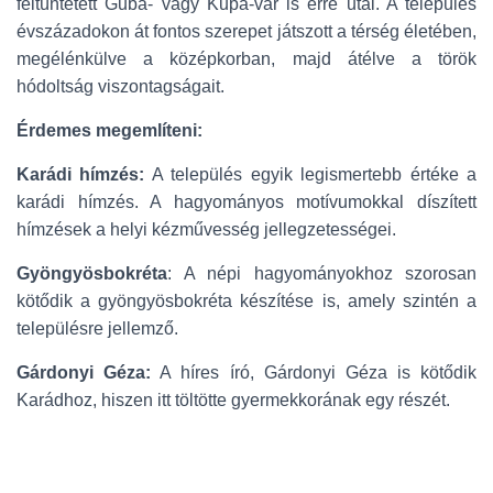
feltüntetett Guba- vagy Kupa-vár is erre utal. A település
évszázadokon át fontos szerepet játszott a térség életében,
megélénkülve a középkorban, majd átélve a török
hódoltság viszontagságait.
Érdemes megemlíteni:
Karádi hímzés:
A település egyik legismertebb értéke a
karádi hímzés. A hagyományos motívumokkal díszített
hímzések a helyi kézművesség jellegzetességei.
Gyöngyösbokréta
: A népi hagyományokhoz szorosan
kötődik a gyöngyösbokréta készítése is, amely szintén a
településre jellemző.
Gárdonyi Géza:
A híres író, Gárdonyi Géza is kötődik
Karádhoz, hiszen itt töltötte gyermekkorának egy részét.