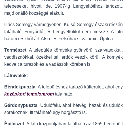
telepeseket hívott ide. 1907-ig Lengyeltótihoz tartozott,
majd önálló községgé alakult.
Hács Somogy vármegyében, Külső-Somogy északi részén
található, Fonyódtól és Lengyeltótitól nem messze. A falu
három részből áll: Alsó- és Felsőhács, valamint Újutca.
Természet
: A település környéke gyönyörű, szarvasokkal,
vaddisznókkal, őzekkel teli erdők veszik körül. A környék
kedvelt a túrázók és a vadászok körében is.
Látnivalók:
Béndekpuszta
: A településhez tartozó külterület, ahol egy
középkori templomrom
található.
Gárdonypuszta
: Üdülőfalu, ahol hétvégi házak és üdülők
sorakoznak. Itt található egy horgásztó is.
Építészet:
A falu központjában található az 1855-ben épült