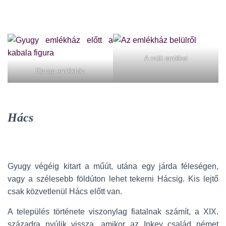
A múlt emlékei
Gyugy emlékház
Hács
Gyugy végéig kitart a műút, utána egy járda féleségen,
vagy a szélesebb földúton lehet tekerni Hácsig. Kis lejtő
csak közvetlenül Hács előtt van.
A település története viszonylag fiatalnak számít, a XIX.
századra nyúlik vissza, amikor az Inkey család német