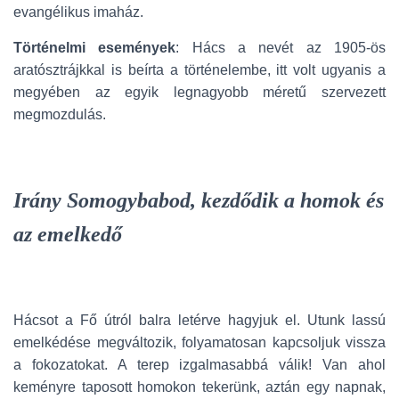
evangélikus imaház.
Történelmi események
: Hács a nevét az 1905-ös
aratósztrájkkal is beírta a történelembe, itt volt ugyanis a
megyében az egyik legnagyobb méretű szervezett
megmozdulás.
Irány Somogybabod, kezdődik a homok és
az emelkedő
Hácsot a Fő útról balra letérve hagyjuk el. Utunk lassú
emelkédése megváltozik, folyamatosan kapcsoljuk vissza
a fokozatokat. A terep izgalmasabbá válik! Van ahol
keményre taposott homokon tekerünk, aztán egy napnak,