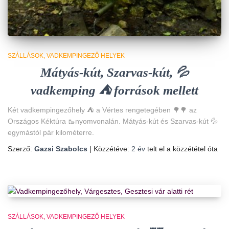
SZÁLLÁSOK
VADKEMPINGEZŐ HELYEK
Mátyás-kút, Szarvas-kút, 💦
vadkemping ⛺ források mellett
Két vadkempingezőhely ⛺ a Vértes rengetegében 🌳🌳 az
Országos Kéktúra 🥾nyomvonalán. Mátyás-kút és Szarvas-kút 💦
egymástól pár kilométerre.
Szerző:
Gazsi Szabolcs
| Közzétéve:
2 év
telt el a közzététel óta
SZÁLLÁSOK
VADKEMPINGEZŐ HELYEK