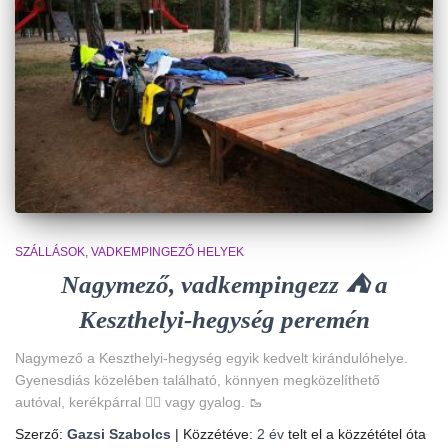
SZÁLLÁSOK
VADKEMPINGEZŐ HELYEK
Nagymező, vadkempingezz ⛺ a
Keszthelyi-hegység peremén
Nagymező a Keszthelyi-hegység egyik kedvelt kirándulóhelye.
Gyenesdiás közelében található, könnyen megközelíthető
autóval, kerékpárral 🚴‍♀️ vagy gyalog. 🥾
Szerző:
Gazsi Szabolcs
| Közzétéve:
2 év
telt el a közzététel óta