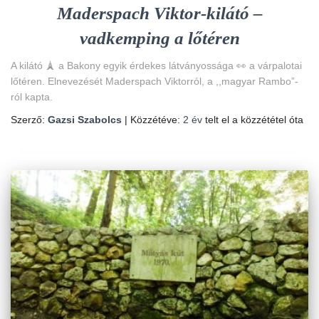
Maderspach Viktor-kilátó –
vadkemping a lőtéren
A kilátó 🗼 a Bakony egyik érdekes látványossága 👀 a várpalotai
lőtéren. Elnevezését Maderspach Viktorról, a ,,magyar Rambo”-
ról kapta.
Szerző:
Gazsi Szabolcs
| Közzétéve:
2 év
telt el a közzététel óta