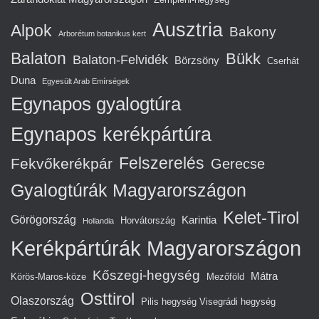
Ausztria
Alpok
Bakony
Arborétum botanikus kert
Balaton
Bükk
Balaton-Felvidék
Börzsöny
Cserhát
Duna
Egyesült Arab Emírségek
Egynapos gyalogtúra
Egynapos kerékpártúra
Felszerelés
Fekvőkerékpár
Gerecse
Gyalogtúrák Magyarországon
Kelet-Tirol
Görögország
Karintia
Horvátország
Hollandia
Kerékpártúrák Magyarországon
Kőszegi-hegység
Mátra
Körös-Maros-köze
Mezőföld
Osttirol
Olaszország
Pilis hegység Visegrádi hegység