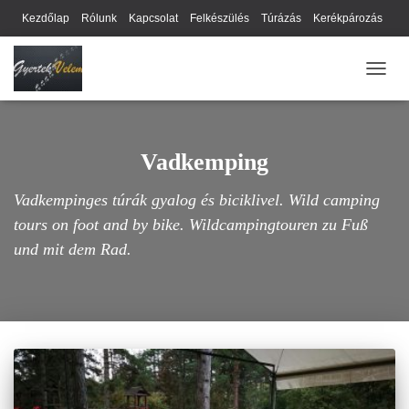
Kezdőlap
Rólunk
Kapcsolat
Felkészülés
Túrázás
Kerékpározás
Webhely térkép
Cookie-k
Nyilatkozat
Adatkezelési tájékoztató
NAVIG
Hírlevél
Vadkemping
Vadkempinges túrák gyalog és biciklivel. Wild camping
tours on foot and by bike. Wildcampingtouren zu Fuß
und mit dem Rad.