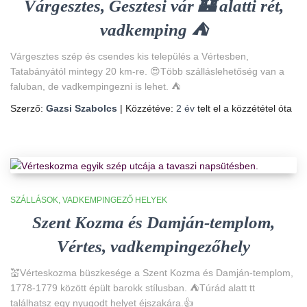
Várgesztes, Gesztesi vár 🏰 alatti rét,
vadkemping ⛺
Várgesztes szép és csendes kis település a Vértesben,
Tatabányától mintegy 20 km-re. 😍Több szálláslehetőség van a
faluban, de vadkempingezni is lehet. ⛺
Szerző:
Gazsi Szabolcs
| Közzétéve:
2 év
telt el a közzététel óta
SZÁLLÁSOK
VADKEMPINGEZŐ HELYEK
Szent Kozma és Damján-templom,
Vértes, vadkempingezőhely
💒Vérteskozma büszkesége a Szent Kozma és Damján-templom,
1778-1779 között épült barokk stílusban. ⛺Túrád alatt tt
találhatsz egy nyugodt helyet éjszakára.👍