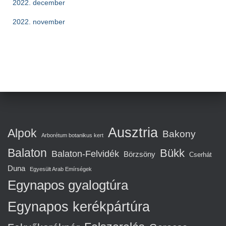
2022. december
2022. november
Ausztria
Alpok
Bakony
Arborétum botanikus kert
Balaton
Bükk
Balaton-Felvidék
Börzsöny
Cserhát
Duna
Egyesült Arab Emírségek
Egynapos gyalogtúra
Egynapos kerékpártúra