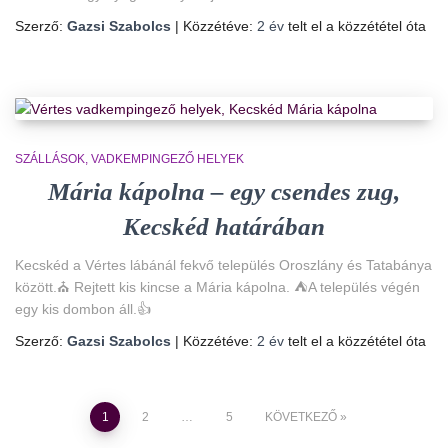
Szerző:
Gazsi Szabolcs
| Közzétéve:
2 év
telt el a közzététel óta
SZÁLLÁSOK
VADKEMPINGEZŐ HELYEK
Mária kápolna – egy csendes zug,
Kecskéd határában
Kecskéd a Vértes lábánál fekvő település Oroszlány és Tatabánya
között.⛪ Rejtett kis kincse a Mária kápolna. ⛺A település végén
egy kis dombon áll.👍
Szerző:
Gazsi Szabolcs
| Közzétéve:
2 év
telt el a közzététel óta
Bejegyzések
1
2
…
5
KÖVETKEZŐ