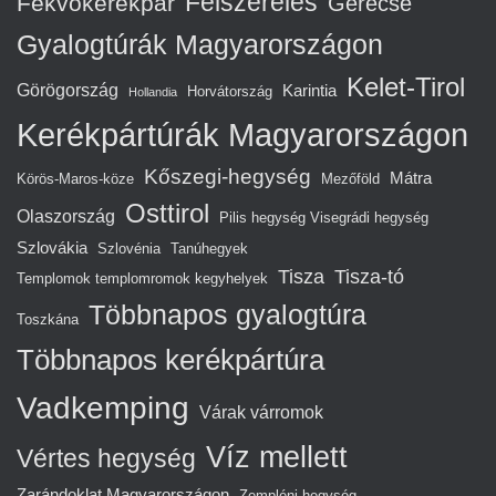
Felszerelés
Fekvőkerékpár
Gerecse
Gyalogtúrák Magyarországon
Kelet-Tirol
Görögország
Karintia
Horvátország
Hollandia
Kerékpártúrák Magyarországon
Kőszegi-hegység
Mátra
Körös-Maros-köze
Mezőföld
Osttirol
Olaszország
Pilis hegység Visegrádi hegység
Szlovákia
Szlovénia
Tanúhegyek
Tisza
Tisza-tó
Templomok templomromok kegyhelyek
Többnapos gyalogtúra
Toszkána
Többnapos kerékpártúra
Vadkemping
Várak várromok
Víz mellett
Vértes hegység
Zarándoklat Magyarországon
Zempléni-hegység