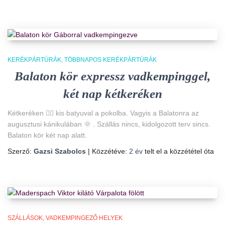
KERÉKPÁRTÚRÁK
TÖBBNAPOS KERÉKPÁRTÚRÁK
Balaton kör expressz vadkempinggel,
két nap kétkeréken
Kétkeréken 🚴‍♀️ kis batyuval a pokolba. Vagyis a Balatonra az
augusztusi kánikulában 🌞 . Szállás nincs, kidolgozott terv sincs.
Balaton kör két nap alatt.
Szerző:
Gazsi Szabolcs
| Közzétéve:
2 év
telt el a közzététel óta
SZÁLLÁSOK
VADKEMPINGEZŐ HELYEK