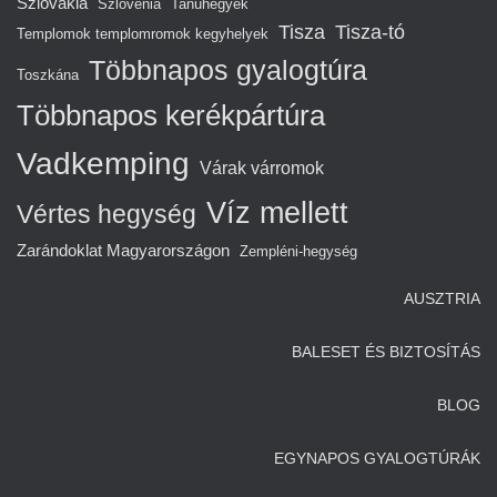
Szlovákia
Szlovénia
Tanúhegyek
Tisza
Tisza-tó
Templomok templomromok kegyhelyek
Többnapos gyalogtúra
Toszkána
Többnapos kerékpártúra
Vadkemping
Várak várromok
Víz mellett
Vértes hegység
Zarándoklat Magyarországon
Zempléni-hegység
AUSZTRIA
BALESET ÉS BIZTOSÍTÁS
BLOG
EGYNAPOS GYALOGTÚRÁK