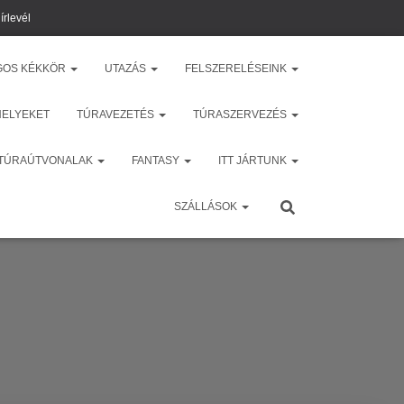
írlevél
GOS KÉKKÖR
UTAZÁS
FELSZERELÉSEINK
HELYEKET
TÚRAVEZETÉS
TÚRASZERVEZÉS
 TÚRAÚTVONALAK
FANTASY
ITT JÁRTUNK
SZÁLLÁSOK