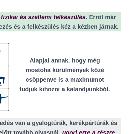
a
fizikai és szellemi felkészülés
. Erről már
ezés és a felkészülés kéz a kézben járnak.
Alapjai annak, hogy még
mostoha körülmények közé
csöppenve is a maximumot
tudjuk kihozni a kalandjainkból.
edés van a gyalogtúrák, kerékpártúrák és
lőtt tovább olvasnál,
ugorj erre a részre
.