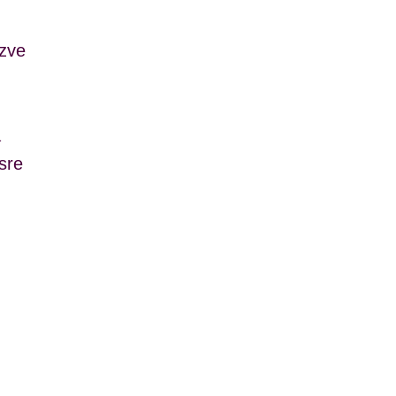
zve
a
sre