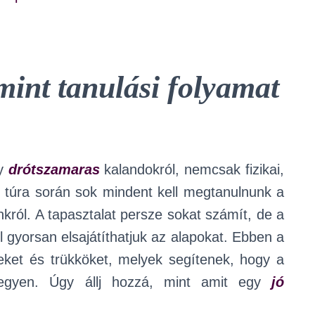
 mint tanulási folyamat
y
drótszamaras
kalandokról, nemcsak fizikai,
y túra során sok mindent kell megtanulnunk a
ainkról. A tapasztalat persze sokat számít, de a
l gyorsan elsajátíthatjuk az alapokat. Ebben a
peket és trükköket, melyek segítenek, hogy a
legyen. Úgy állj hozzá, mint amit egy
jó