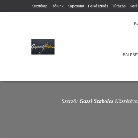
Kezdőlap
Rólunk
Kapcsolat
Felkészülés
Túrázás
Keré
K
BALESET
Szerző:
Gazsi Szabolcs
Közzétéve