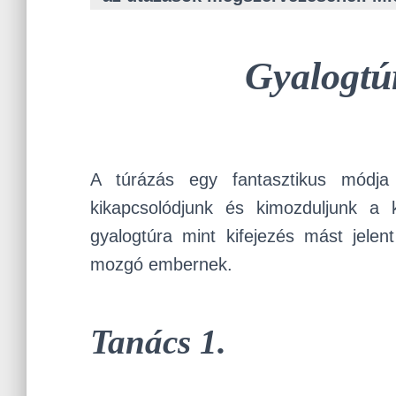
Gyalogtú
A túrázás egy fantasztikus módja
kikapcsolódjunk és kimozduljunk a 
gyalogtúra mint kifejezés mást jele
mozgó embernek.
Tanács 1
.