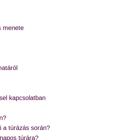
s menete
atáról
sel kapcsolatban
en?
ni a túrázás során?
bnapos túrára?