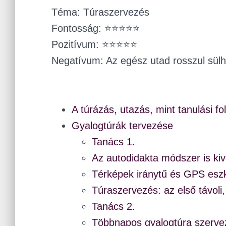
Téma: Túraszervezés
Fontosság: ⭐⭐⭐⭐⭐
Pozitívum: ⭐⭐⭐⭐⭐
Negatívum: Az egész utad rosszul sülh
A túrázás, utazás, mint tanulási f
Gyalogtúrák tervezése
Tanács 1.
Az autodidakta módszer is kiv
Térképek iránytű és GPS esz
Túraszervezés: az első távoli,
Tanács 2.
Többnapos gyalogtúra szerve