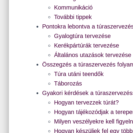
Kommunikáció
További tippek
Pontokra lebontva a túraszervezé
Gyalogtúra tervezése
Kerékpártúrák tervezése
Általános utazások tervezése
Összegzés a túraszervezés folyam
Túra utáni teendők
Táborozás
Gyakori kérdések a túraszervezés
Hogyan tervezzek túrát?
Hogyan tájékozódjak a terep
Milyen veszélyekre kell figyel
Hogyan készüljek fel egy töb