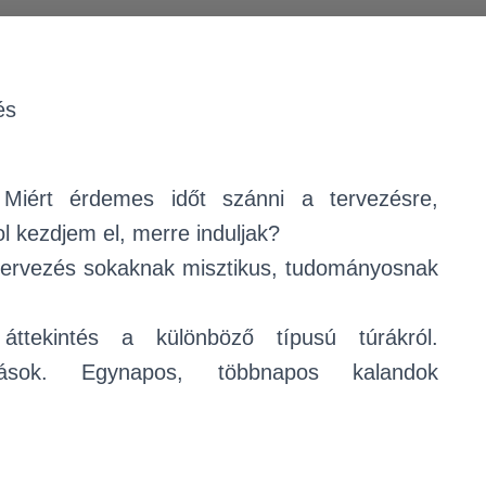
és
ért érdemes időt szánni a tervezésre,
l kezdjem el, merre induljak?
zervezés sokaknak misztikus, tudományosnak
áttekintés a különböző típusú túrákról.
azások. Egynapos, többnapos kalandok