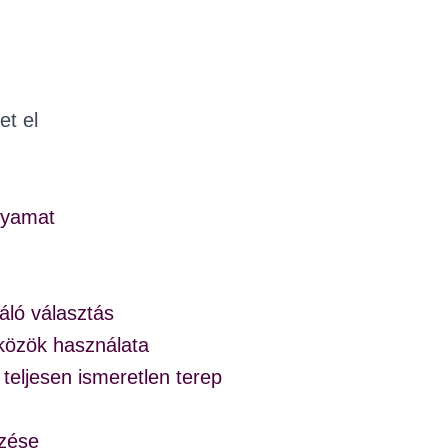
et el
olyamat
áló választás
közök használata
 teljesen ismeretlen terep
zése