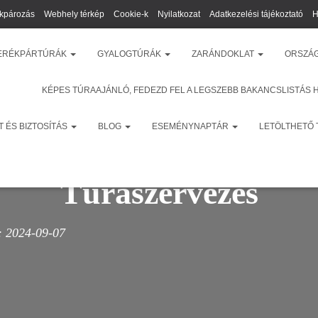
kpározás
Webhely térkép
Cookie-k
Nyilatkozat
Adatkezelési tájékoztató
H
ERÉKPÁRTÚRÁK
GYALOGTÚRÁK
ZARÁNDOKLAT
ORSZÁ
KÉPES TÚRAAJÁNLÓ, FEDEZD FEL A LEGSZEBB BAKANCSLISTÁS 
 ÉS BIZTOSÍTÁS
BLOG
ESEMÉNYNAPTÁR
LETÖLTHETŐ
Túraszervezés
:
2024-09-07