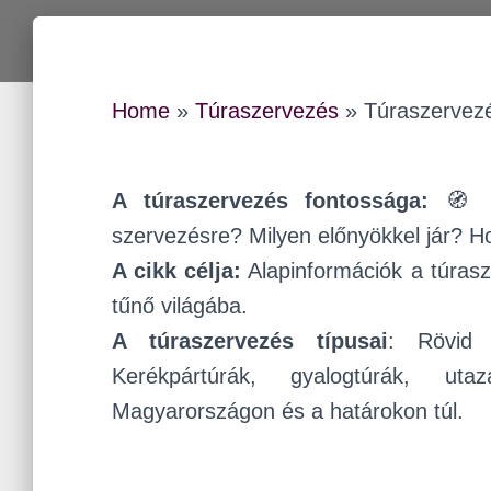
Home
»
Túraszervezés
»
Túraszervez
A túraszervezés fontossága:
🧭 Mi
szervezésre? Milyen előnyökkel jár? Ho
A cikk célja:
Alapinformációk a túras
tűnő világába.
A túraszervezés típusai
: Rövid 
Kerékpártúrák, gyalogtúrák, ut
Magyarországon és a határokon túl.