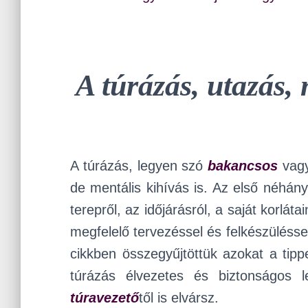
A túrázás, utazás,
A túrázás, legyen szó
bakancsos
vag
de mentális kihívás is. Az első néhán
terepről, az időjárásról, a saját korlát
megfelelő tervezéssel és felkészülésse
cikkben összegyűjtöttük azokat a tip
túrázás élvezetes és biztonságos 
túravezető
től is elvársz.