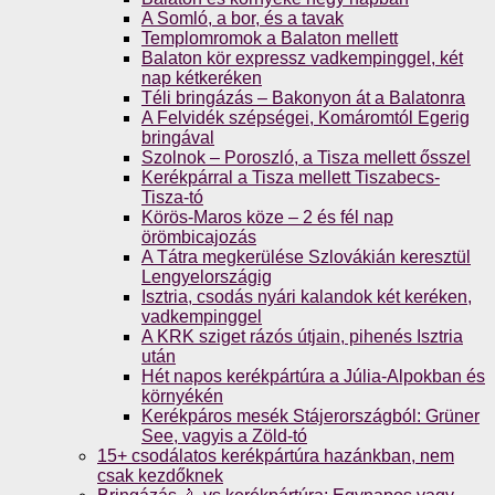
A Somló, a bor, és a tavak
Templomromok a Balaton mellett
Balaton kör expressz vadkempinggel, két
nap kétkeréken
Téli bringázás – Bakonyon át a Balatonra
A Felvidék szépségei, Komáromtól Egerig
bringával
Szolnok – Poroszló, a Tisza mellett ősszel
Kerékpárral a Tisza mellett Tiszabecs-
Tisza-tó
Körös-Maros köze – 2 és fél nap
örömbicajozás
A Tátra megkerülése Szlovákián keresztül
Lengyelországig
Isztria, csodás nyári kalandok két keréken,
vadkempinggel
A KRK sziget rázós útjain, pihenés Isztria
után
Hét napos kerékpártúra a Júlia-Alpokban és
környékén
Kerékpáros mesék Stájerországból: Grüner
See, vagyis a Zöld-tó
15+ csodálatos kerékpártúra hazánkban, nem
csak kezdőknek