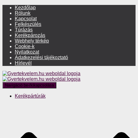
Kezdőlap
Rólunk
Kapcsolat
Felkészülés
Túrázás
Kerékpározás
Webhely térkép
Cookie-k
Nyilatkozat
Adatkezelési tájékoztató
Hírlevél
Navigáció be-/kikapcsolása
Kerékpártúrák