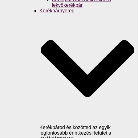
fekvőkerékpár
Kerékpárnyereg
Kerékpárod és közötted az egyik
legfontosabb érintkezési felület a