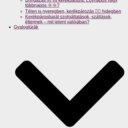
Bringázás 🚴 vs kerékpártúra: Egynapos vagy
többnapos 🌞🌞?
Télen is nyeregben, kerékpározás 🚴‍♀️ hidegben
Kerékpárosbarát szolgáltatások, szállások,
éttermek – mit jelent valójában?
Gyalogtúrák