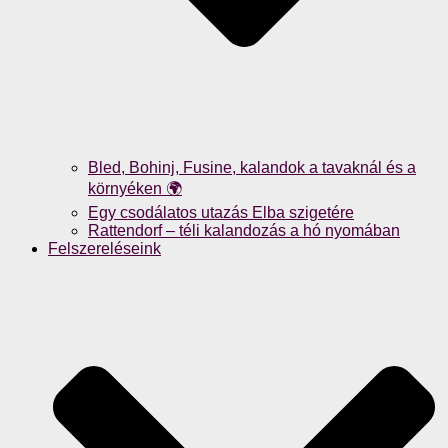
Bled, Bohinj, Fusine, kalandok a tavaknál és a
környéken 🌍
Egy csodálatos utazás Elba szigetére
Rattendorf – téli kalandozás a hó nyomában
Felszereléseink