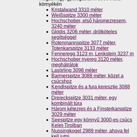
környékén
Kristalwand 3310 méter
Weißspitze 3300 méter
Hochschober, első háromezresem,
3240 méter
Glödis 3206 méter, drótköteles
segítséggel
Rotenmannspitze 3077 méter,
Totenkarspitze 3133 méter
Fenneregg 3123 m, Lenkstein 3237 m
Hochschober nyereg 3120 méter,
meghátrálok
Lasörling 3098 méter
Barmerspitze 3088 méter, közel a
csúcshoz
Kendlspitze és a fura keresztje 3088
méter
Dreieckspitze 3031 méter, egy
kombinált túra
Három kétezres és a Finsterkarspitze
3029 méter
Seespitze egy könnyű 3000-es csúcs
Kelet-Tirolban
Nussingkogel 2989 méter, ahova fel
kell jutni