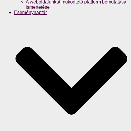
A weboldalunkat működtető platform bemutatása,
ismertetése
Eseménynaptár