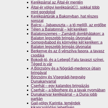
Kerékpárral az Által-ér mentén
Által-ér völgyi kerékpárút🚴‍♀️, sokkal több
mint gondolod
Kerékpártúrák a Bakonyban, hat részes
sorozat
Balcsi – Jabapuszta – a tó mellől, az erdőbe
Télen a Balatonnál – két keréken
Balatonszemes – Zamárdi dombhátakon: a
Balaton legszebb bringás útvonalai
Somogybabod és környéke két keréken: a
Balaton legszebb bringás útvonalai
Berkenye és az ő vérszilva fasora, a tavasz
csodája
Bokodi-tó, és a Lebegő Falu tavaszi színei.
Téged is vár
A Börzsöny és a Nógrádi-medence útjain
bringával
Börzsöny és Visegrádi-hegység
Dunakanyarral
Cserhát – egy kalandos bringázás
Cserhát – a bíborhere és a tavak nyomában
Dunakanyar kerékpárral – a Duna jobb
partján
Gail-völgy Karintia, temérdek
kikapcsolódási lehetőség