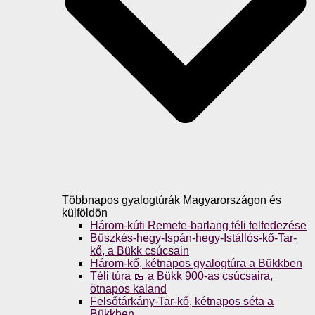
Többnapos gyalogtúrák Magyarországon és
külföldön
Három-kúti Remete-barlang téli felfedezése
Büszkés-hegy-Ispán-hegy-Istállós-kő-Tar-
kő, a Bükk csúcsain
Három-kő, kétnapos gyalogtúra a Bükkben
Téli túra 🥾 a Bükk 900-as csúcsaira,
ötnapos kaland
Felsőtárkány-Tar-kő, kétnapos séta a
Bükkben