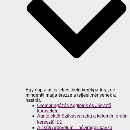
Egy nap alatt is teljesíthető kerékpártúra, de
mindenki maga érezze a teljesítményének a
határát.
Örömbringázás Aggtelek és Jósvafő
környékén
Aggtelektől Szilvásváradig a keleméri erdőn
keresztül 🚴‍♀️
Alcsúti Arborétum – hóvirágos karika