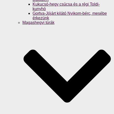
Kukucsó-hegy csúcsa és a régi Toldi-
kunyhó
Gortva-Jójárt kilátó Nyikom-bérc, mesébe
érkezünk
Magashegyi túrák