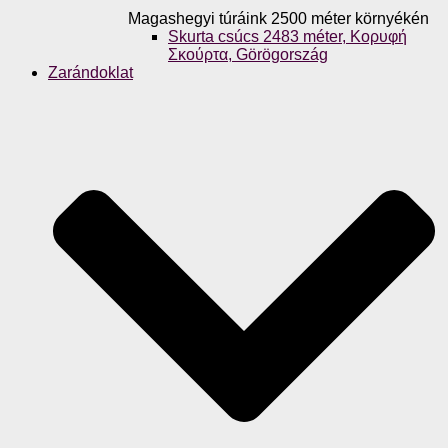
Magashegyi túráink 2500 méter környékén
Skurta csúcs 2483 méter, Κορυφή
Σκούρτα, Görögország
Zarándoklat