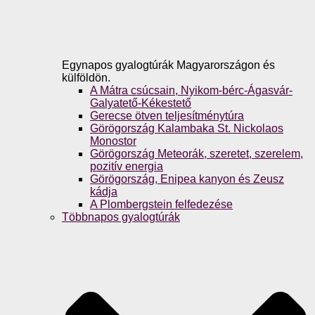
Egynapos gyalogtúrák Magyarországon és
külföldön.
A Mátra csúcsain, Nyikom-bérc-Ágasvár-
Galyatető-Kékestető
Gerecse ötven teljesítménytúra
Görögország Kalambaka St. Nickolaos
Monostor
Görögország Meteorák, szeretet, szerelem,
pozitív energia
Görögország, Enipea kanyon és Zeusz
kádja
A Plombergstein felfedezése
Többnapos gyalogtúrák