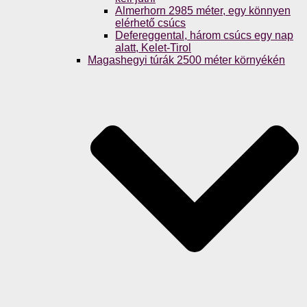
Almerhorn 2985 méter, egy könnyen
elérhető csúcs
Defereggental, három csúcs egy nap
alatt, Kelet-Tirol
Magashegyi túrák 2500 méter környékén