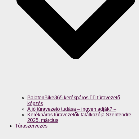
BalatonBike365 kerékpáros 🚴‍♀️ túravezető
képzés
A jó túravezető tudása – ingyen adják? –
Kerékpáros túravezetők találkozója Szentendre,
2025. március
Túraszervezés