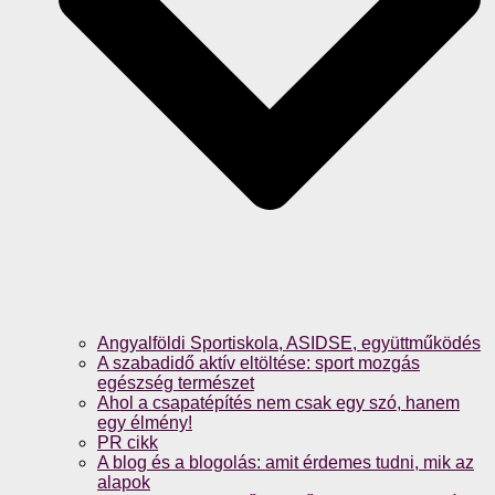
Angyalföldi Sportiskola, ASIDSE, együttműködés
A szabadidő aktív eltöltése: sport mozgás
egészség természet
Ahol a csapatépítés nem csak egy szó, hanem
egy élmény!
PR cikk
A blog és a blogolás: amit érdemes tudni, mik az
alapok