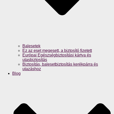
Balesetek
Ez az eset megesett, a biztosító fizetett
Európai Egészségbiztosítási kártya és
utasbiztosítás
Biztosítás, balesetbiztosítás kerékpárra és
utazáshoz
Blog