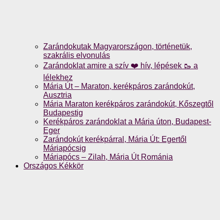
Zarándokutak Magyarországon, történetük,
szakrális elvonulás
Zarándoklat amire a szív ❤️ hív, lépések 🥾 a
lélekhez
Mária Út – Maraton, kerékpáros zarándokút,
Ausztria
Mária Maraton kerékpáros zarándokút, Kőszegtől
Budapestig
Kerékpáros zarándoklat a Mária úton, Budapest-
Eger
Zarándokút kerékpárral, Mária Út: Egertől
Máriapócsig
Máriapócs – Zilah, Mária Út Románia
Országos Kékkör