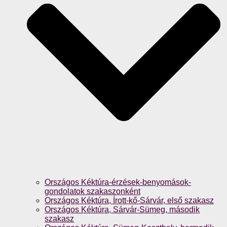
Országos Kéktúra-érzések-benyomások-
gondolatok szakaszonként
Országos Kéktúra, Írott-kő-Sárvár, első szakasz
Országos Kéktúra, Sárvár-Sümeg, második
szakasz