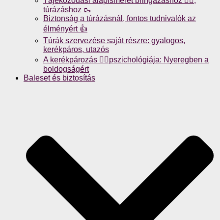
Tájékozódási alapismeret bringázáshoz 🚴‍♀️,
túrázáshoz 🥾
Biztonság a túrázásnál, fontos tudnivalók az
élményért 👍
Túrák szervezése saját részre: gyalogos,
kerékpáros, utazós
A kerékpározás 🚴‍♀️pszichológiája: Nyeregben a
boldogságért
Baleset és biztosítás