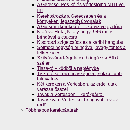
A Gerecsei Pes-kő és Vértestolna MTB-vel
🚴‍♀️
Kerékpározás a Gerecsében és a
környékén, legszebb útvonalak
A Gorsium kerékpárút – Sárvíz völgyi túra
Kráľova Hoľa, Király-hegy1946 méter,
bringával a csúcsra
Kisoroszi szigetcsúcs és a karibi hangulat
Selmeci-hegység bringával, avagy fontos a
felkészülés
Szilvásvárad-Aggtelek, bringázz a Bükk
szélén
Tisza-tó – ködből a napfénybe
Tisza-tó kör picit másképpen, sokkal több
látnivalóval
Két keréken a Vértesben, az erdei utak
varázsa ősszel
Tavak a Vértesben – kerékpárral
Tavaszváró Vértes-kör bringával, hív az
erdő
Többnapos kerékpártúrák