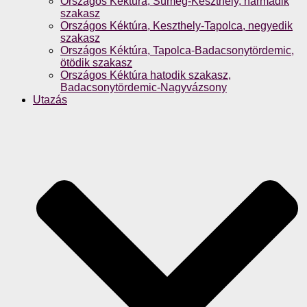
Országos Kéktúra, Sümeg-Keszthely, harmadik
szakasz
Országos Kéktúra, Keszthely-Tapolca, negyedik
szakasz
Országos Kéktúra, Tapolca-Badacsonytördemic,
ötödik szakasz
Országos Kéktúra hatodik szakasz,
Badacsonytördemic-Nagyvázsony
Utazás