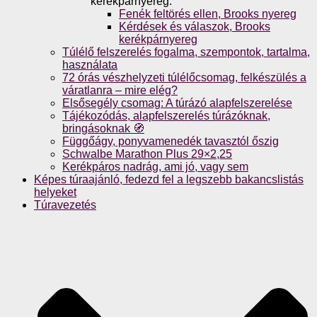
kerékpárnyereg.
Fenék feltörés ellen, Brooks nyereg
Kérdések és válaszok, Brooks
kerékpárnyereg
Túlélő felszerelés fogalma, szempontok, tartalma,
használata
72 órás vészhelyzeti túlélőcsomag, felkészülés a
váratlanra – mire elég?
Elsősegély csomag: A túrázó alapfelszerelése
Tájékozódás, alapfelszerelés túrázóknak,
bringásoknak 🧭
Függőágy, ponyvamenedék tavasztól őszig
Schwalbe Marathon Plus 29×2,25
Kerékpáros nadrág, ami jó, vagy sem
Képes túraajánló, fedezd fel a legszebb bakancslistás
helyeket
Túravezetés