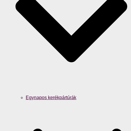
Egynapos kerékpártúrák