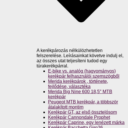
A kerékpározás nélkülözhetetlen
felszerelése. Leírásainkat követve indulj el,
az összes utat teljesíteni tudod egy
túrakerékpárral.
E-bike vs. analóg (hagyományos)
kerékpár felhasználói szemszögből
Merida kerékpárok , története,
fejlődése, választéka
Merida Big Nine 600 18,5″ MTB
kerékpár
Peugeot MTB kerékpár, a többször
átalakított montim
Kerékpár GT, az első össztelósom
Kerékpár Cannondale Prophet
Kerékpár Caprine, egy lenézett márka
Kerékpár Bacchetta Giro26