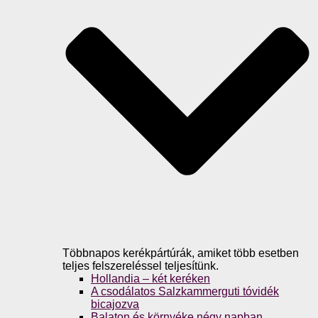
Többnapos kerékpártúrák, amiket több esetben
teljes felszereléssel teljesítünk.
Hollandia – két keréken
A csodálatos Salzkammerguti tóvidék
bicajozva
Balaton és környéke négy napban