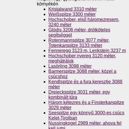
környékén
Kristalwand 3310 méter
Weißspitze 3300 méter
Hochschober, első háromezresem,
3240 méter
Glödis 3206 méter, drótköteles
segítséggel
Rotenmannspitze 3077 méter,
Totenkarspitze 3133 méter
Fenneregg 3123 m, Lenkstein 3237 m
Hochschober nyereg 3120 méter,
meghátrálok
Lasörling 3098 méter
Barmerspitze 3088 méter, közel a
csúcshoz
Kendlspitze és a fura keresztje 3088
méter
Dreieckspitze 3031 méter, egy
kombinált túra
Három kétezres és a Finsterkarspitze
3029 méter
Seespitze egy könnyű 3000-es csúcs
Kelet-Tirolban
Nussingkogel 2989 méter, ahova fel
kell jutni