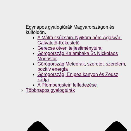
Egynapos gyalogtúrák Magyarországon és
külföldön.
A Mátra csúcsain, Nyikom-bérc-Ágasvár-
Galyatető-Kékestető
Gerecse ötven teljesítménytúra
Görögország Kalambaka St. Nickolaos
Monostor
Görögország Meteorák, szeretet, szerelem,
pozitív energia
Görögország, Enipea kanyon és Zeusz
kádja
A Plombergstein felfedezése
Többnapos gyalogtúrák