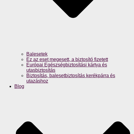
Balesetek
Ez az eset megesett, a biztosító fizetett
Európai Egészségbiztosítási kártya és
utasbiztosítás
Biztosítás, balesetbiztosítás kerékpárra és
utazáshoz
Blog