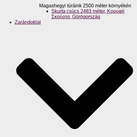
Magashegyi túráink 2500 méter környékén
Skurta csúcs 2483 méter, Κορυφή
Σκούρτα, Görögország
Zarándoklat