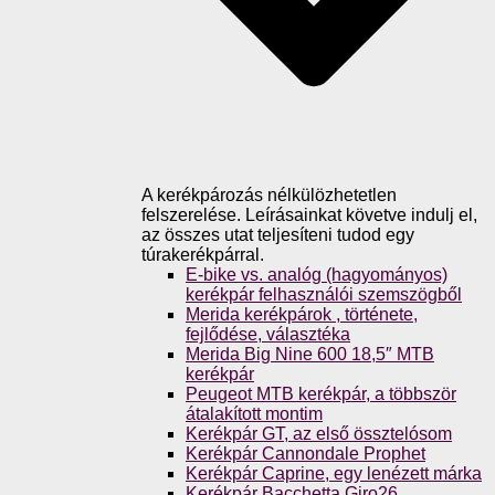
A kerékpározás nélkülözhetetlen
felszerelése. Leírásainkat követve indulj el,
az összes utat teljesíteni tudod egy
túrakerékpárral.
E-bike vs. analóg (hagyományos)
kerékpár felhasználói szemszögből
Merida kerékpárok , története,
fejlődése, választéka
Merida Big Nine 600 18,5″ MTB
kerékpár
Peugeot MTB kerékpár, a többször
átalakított montim
Kerékpár GT, az első össztelósom
Kerékpár Cannondale Prophet
Kerékpár Caprine, egy lenézett márka
Kerékpár Bacchetta Giro26