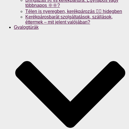
Bringázás 🚴 vs kerékpártúra: Egynapos vagy
többnapos 🌞🌞?
Télen is nyeregben, kerékpározás 🚴‍♀️ hidegben
Kerékpárosbarát szolgáltatások, szállások,
éttermek – mit jelent valójában?
Gyalogtúrák