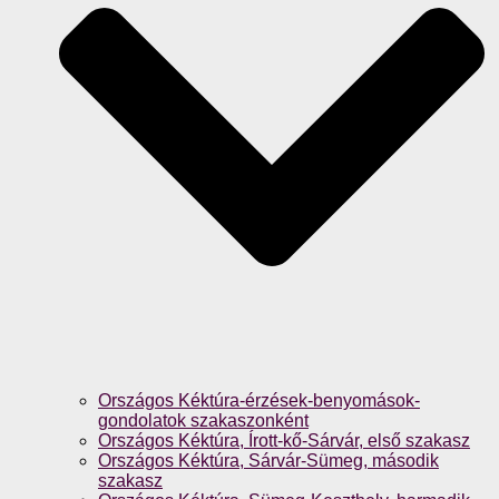
Országos Kéktúra-érzések-benyomások-
gondolatok szakaszonként
Országos Kéktúra, Írott-kő-Sárvár, első szakasz
Országos Kéktúra, Sárvár-Sümeg, második
szakasz