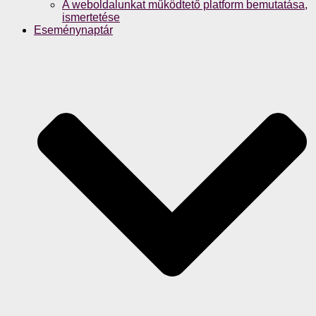
A weboldalunkat működtető platform bemutatása,
ismertetése
Eseménynaptár