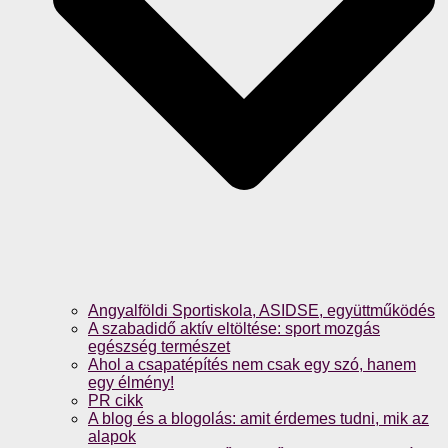
Angyalföldi Sportiskola, ASIDSE, együttműködés
A szabadidő aktív eltöltése: sport mozgás
egészség természet
Ahol a csapatépítés nem csak egy szó, hanem
egy élmény!
PR cikk
A blog és a blogolás: amit érdemes tudni, mik az
alapok