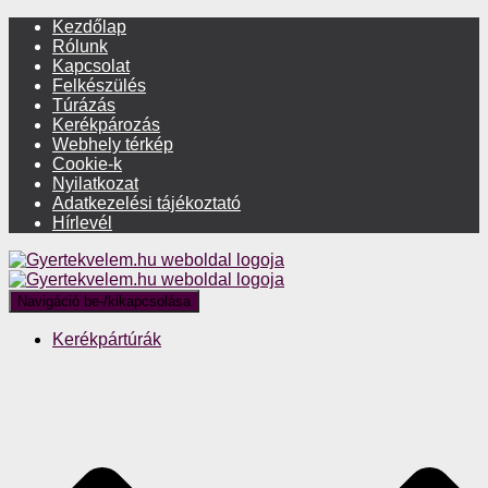
Kezdőlap
Rólunk
Kapcsolat
Felkészülés
Túrázás
Kerékpározás
Webhely térkép
Cookie-k
Nyilatkozat
Adatkezelési tájékoztató
Hírlevél
Navigáció be-/kikapcsolása
Kerékpártúrák