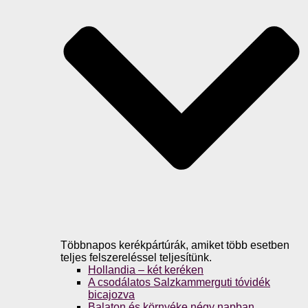
Többnapos kerékpártúrák, amiket több esetben
teljes felszereléssel teljesítünk.
Hollandia – két keréken
A csodálatos Salzkammerguti tóvidék
bicajozva
Balaton és környéke négy napban