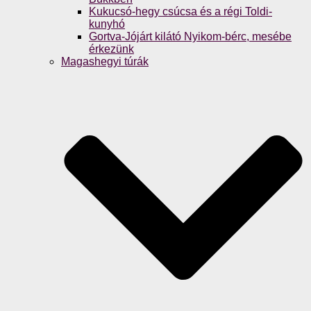
Kukucsó-hegy csúcsa és a régi Toldi-
kunyhó
Gortva-Jójárt kilátó Nyikom-bérc, mesébe
érkezünk
Magashegyi túrák