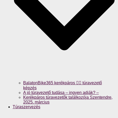
BalatonBike365 kerékpáros 🚴‍♀️ túravezető
képzés
A jó túravezető tudása – ingyen adják? –
Kerékpáros túravezetők találkozója Szentendre,
2025. március
Túraszervezés