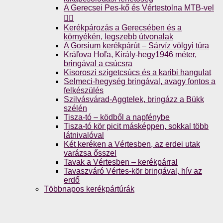
A Gerecsei Pes-kő és Vértestolna MTB-vel
🚴‍♀️
Kerékpározás a Gerecsében és a
környékén, legszebb útvonalak
A Gorsium kerékpárút – Sárvíz völgyi túra
Kráľova Hoľa, Király-hegy1946 méter,
bringával a csúcsra
Kisoroszi szigetcsúcs és a karibi hangulat
Selmeci-hegység bringával, avagy fontos a
felkészülés
Szilvásvárad-Aggtelek, bringázz a Bükk
szélén
Tisza-tó – ködből a napfénybe
Tisza-tó kör picit másképpen, sokkal több
látnivalóval
Két keréken a Vértesben, az erdei utak
varázsa ősszel
Tavak a Vértesben – kerékpárral
Tavaszváró Vértes-kör bringával, hív az
erdő
Többnapos kerékpártúrák