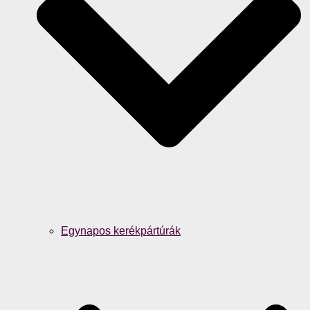
Egynapos kerékpártúrák