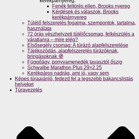
kerékpárnyereg.
Fenék feltörés ellen, Brooks nyereg
Kérdések és válaszok, Brooks
kerékpárnyereg
Túlélő felszerelés fogalma, szempontok, tartalma,
használata
72 órás vészhelyzeti túlélőcsomag, felkészülés a
váratlanra – mire elég?
Elsősegély csomag: A túrázó alapfelszerelése
Tájékozódás, alapfelszerelés túrázóknak,
bringásoknak 🧭
Függőágy, ponyvamenedék tavasztól őszig
Schwalbe Marathon Plus 29×2,25
Kerékpáros nadrág, ami jó, vagy sem
Képes túraajánló, fedezd fel a legszebb bakancslistás
helyeket
Túravezetés