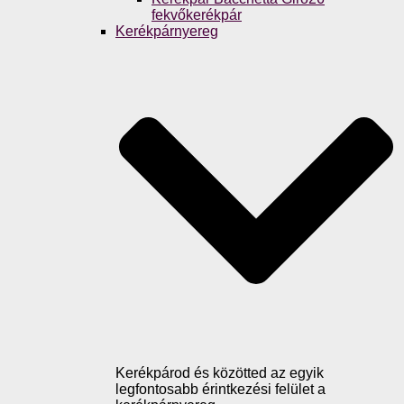
fekvőkerékpár
Kerékpárnyereg
Kerékpárod és közötted az egyik
legfontosabb érintkezési felület a