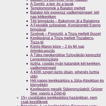
A Somló, a bor, és a tavak
Templomromok a Balaton mellett
Balaton kör expressz vadkempinggel, két
nap kétkeréken
Téli bringázás – Bakonyon át a Balatonra
A Felvidék szépségei, Komáromtól Egerig
bringával
Szolnok – Poroszló, a Tisza mellett ősszel
Kerékpárral a Tisza mellett Tiszabecs-
Tisza-tó
Körös-Maros köze – 2 és fél nap
örömbicajozás
A Tátra megkerülése Szlovákián keresztül
Lengyelországig
Isztria, csodás nyári kalandok két keréken,
vadkempinggel
A KRK sziget rázós útjain, pihenés Isztria
után
Hét napos kerékpártúra a Júlia-Alpokban és
környékén
Kerékpáros mesék Stájerországból: Grüner
See, vagyis a Zöld-tó
15+ csodálatos kerékpártúra hazánkban, nem
csak kezdőknek