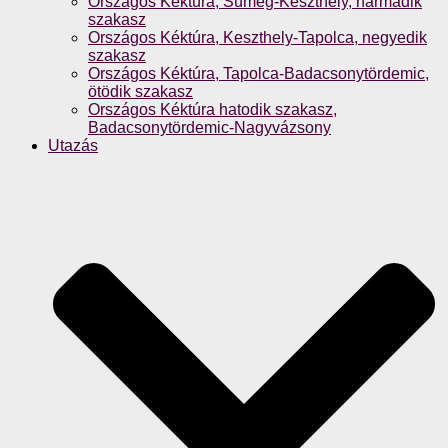
Országos Kéktúra, Sümeg-Keszthely, harmadik
szakasz
Országos Kéktúra, Keszthely-Tapolca, negyedik
szakasz
Országos Kéktúra, Tapolca-Badacsonytördemic,
ötödik szakasz
Országos Kéktúra hatodik szakasz,
Badacsonytördemic-Nagyvázsony
Utazás