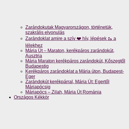
Zarándokutak Magyarországon, történetük,
szakrális elvonulás
Zarándoklat amire a szív ❤️ hív, lépések 🥾 a
lélekhez
Mária Út – Maraton, kerékpáros zarándokút,
Ausztria
Mária Maraton kerékpáros zarándokút, Kőszegtől
Budapestig
Kerékpáros zarándoklat a Mária úton, Budapest-
Eger
Zarándokút kerékpárral, Mária Út: Egertől
Máriapócsig
Máriapócs – Zilah, Mária Út Románia
Országos Kékkör