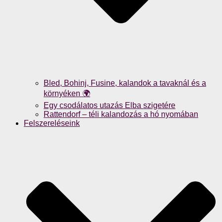
Bled, Bohinj, Fusine, kalandok a tavaknál és a
környéken 🌍
Egy csodálatos utazás Elba szigetére
Rattendorf – téli kalandozás a hó nyomában
Felszereléseink