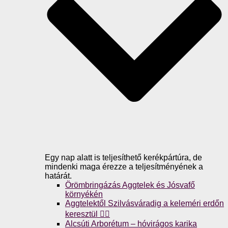
Egy nap alatt is teljesíthető kerékpártúra, de
mindenki maga érezze a teljesítményének a
határát.
Örömbringázás Aggtelek és Jósvafő
környékén
Aggtelektől Szilvásváradig a keleméri erdőn
keresztül 🚴‍♀️
Alcsúti Arborétum – hóvirágos karika