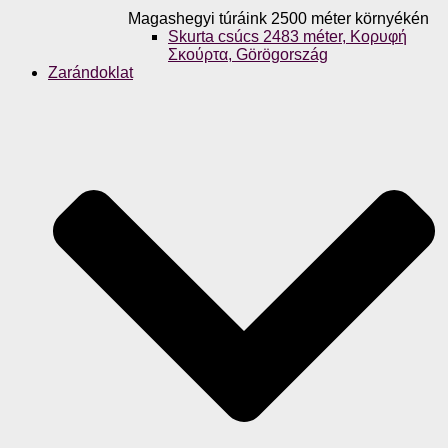
Magashegyi túráink 2500 méter környékén
Skurta csúcs 2483 méter, Κορυφή
Σκούρτα, Görögország
Zarándoklat