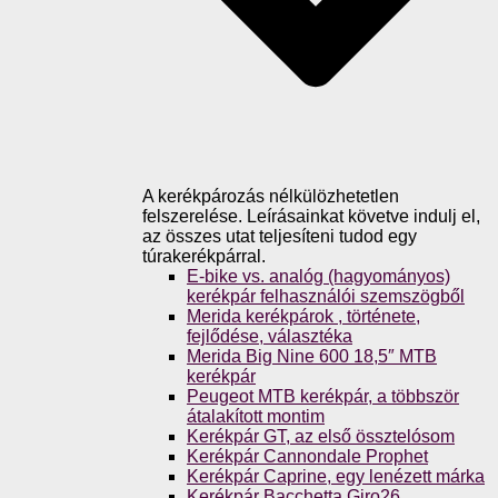
A kerékpározás nélkülözhetetlen
felszerelése. Leírásainkat követve indulj el,
az összes utat teljesíteni tudod egy
túrakerékpárral.
E-bike vs. analóg (hagyományos)
kerékpár felhasználói szemszögből
Merida kerékpárok , története,
fejlődése, választéka
Merida Big Nine 600 18,5″ MTB
kerékpár
Peugeot MTB kerékpár, a többször
átalakított montim
Kerékpár GT, az első össztelósom
Kerékpár Cannondale Prophet
Kerékpár Caprine, egy lenézett márka
Kerékpár Bacchetta Giro26