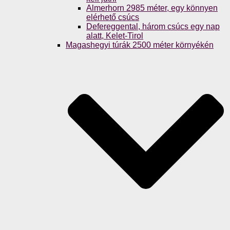
Almerhorn 2985 méter, egy könnyen
elérhető csúcs
Defereggental, három csúcs egy nap
alatt, Kelet-Tirol
Magashegyi túrák 2500 méter környékén