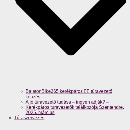
BalatonBike365 kerékpáros 🚴‍♀️ túravezető
képzés
A jó túravezető tudása – ingyen adják? –
Kerékpáros túravezetők találkozója Szentendre,
2025. március
Túraszervezés