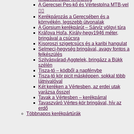
A Gerecsei Pes-kő és Vértestolna MTB-vel
🚴‍♀️
Kerékpározás a Gerecsében és a
környékén, legszebb útvonalak
A Gorsium kerékpárút – Sárvíz völgyi túra
Kráľova Hoľa, Király-hegy1946 méter,
bringával a csúcsra
Kisoroszi szigetcsúcs és a karibi hangulat
Selmeci-hegység bringával, avagy fontos a
felkészülés
Szilvásvárad-Aggtelek, bringázz a Bükk
szélén
Tisza-tó – ködből a napfénybe
Tisza-tó kör picit másképpen, sokkal több
látnivalóval
Két keréken a Vértesben, az erdei utak
varázsa ősszel
Tavak a Vértesben – kerékpárral
Tavaszváró Vértes-kör bringával, hív az
erdő
Többnapos kerékpártúrák