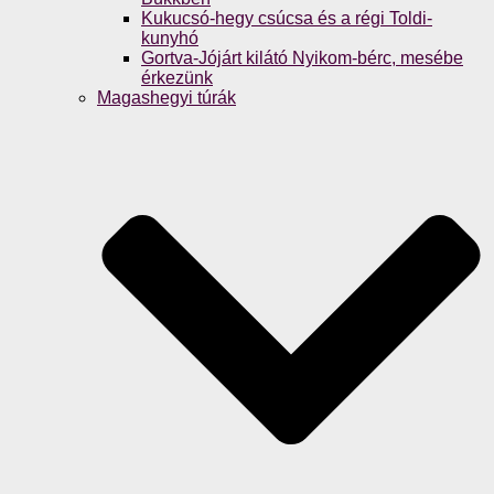
Kukucsó-hegy csúcsa és a régi Toldi-
kunyhó
Gortva-Jójárt kilátó Nyikom-bérc, mesébe
érkezünk
Magashegyi túrák