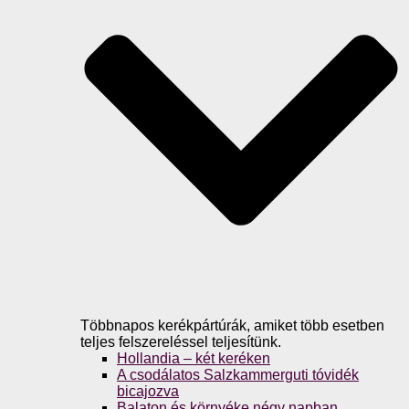
Többnapos kerékpártúrák, amiket több esetben
teljes felszereléssel teljesítünk.
Hollandia – két keréken
A csodálatos Salzkammerguti tóvidék
bicajozva
Balaton és környéke négy napban