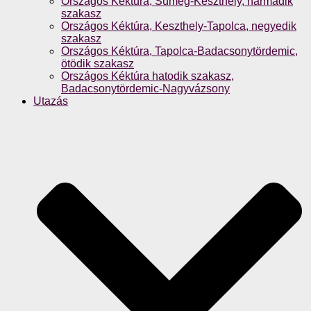
Országos Kéktúra, Sümeg-Keszthely, harmadik
szakasz
Országos Kéktúra, Keszthely-Tapolca, negyedik
szakasz
Országos Kéktúra, Tapolca-Badacsonytördemic,
ötödik szakasz
Országos Kéktúra hatodik szakasz,
Badacsonytördemic-Nagyvázsony
Utazás