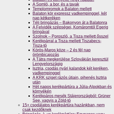
A Somló, a bor, és a tavak
Templomromok a Balaton mellett
Balaton kör expressz vadkempinggel, két
nap kétkeréken
Téli bringázás – Bakonyon át a Balatonra
A Felvidék szépségei, Komáromtól Egerig
bringával
Szolnok – Poroszló, a Tisza mellett ősszel
Kerékpárral a Tisza mellett Tiszabecs-
Tisza-tó
Körös-Maros köze – 2 és fél nap
örömbicajozás
A Tátra megkerülése Szlovákián keresztül
Lengyelországig
Isztria, csodás nyári kalandok két keréken,
vadkempinggel
A KRK sziget rázós útjain, pihenés Isztria
után
Hét napos kerékpártúra a Júlia-Alpokban és
környékén
Kerékpáros mesék Stájerországból: Grüner
See, vagyis a Zöld-tó
15+ csodálatos kerékpártúra hazánkban, nem
csak kezdőknek