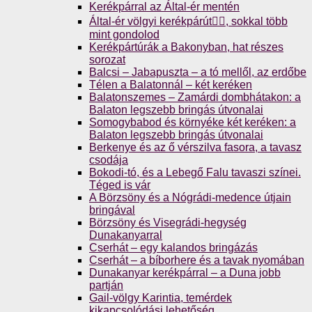
Kerékpárral az Által-ér mentén
Által-ér völgyi kerékpárút🚴‍♀️, sokkal több
mint gondolod
Kerékpártúrák a Bakonyban, hat részes
sorozat
Balcsi – Jabapuszta – a tó mellől, az erdőbe
Télen a Balatonnál – két keréken
Balatonszemes – Zamárdi dombhátakon: a
Balaton legszebb bringás útvonalai
Somogybabod és környéke két keréken: a
Balaton legszebb bringás útvonalai
Berkenye és az ő vérszilva fasora, a tavasz
csodája
Bokodi-tó, és a Lebegő Falu tavaszi színei.
Téged is vár
A Börzsöny és a Nógrádi-medence útjain
bringával
Börzsöny és Visegrádi-hegység
Dunakanyarral
Cserhát – egy kalandos bringázás
Cserhát – a bíborhere és a tavak nyomában
Dunakanyar kerékpárral – a Duna jobb
partján
Gail-völgy Karintia, temérdek
kikapcsolódási lehetőség