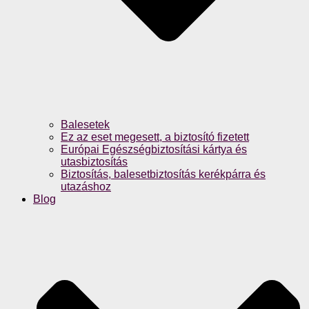
Balesetek
Ez az eset megesett, a biztosító fizetett
Európai Egészségbiztosítási kártya és
utasbiztosítás
Biztosítás, balesetbiztosítás kerékpárra és
utazáshoz
Blog