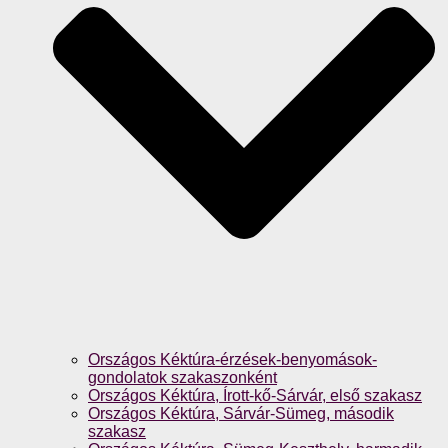
Országos Kéktúra-érzések-benyomások-
gondolatok szakaszonként
Országos Kéktúra, Írott-kő-Sárvár, első szakasz
Országos Kéktúra, Sárvár-Sümeg, második
szakasz