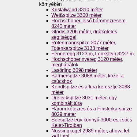
környékén
Kristalwand 3310 méter
Weißspitze 3300 méter
Hochschober, első háromezresem,
3240 méter
Glödis 3206 méter, drótköteles
segítséggel
Rotenmannspitze 3077 méter,
Totenkarspitze 3133 méter
Fenneregg 3123 m, Lenkstein 3237 m
Hochschober nyereg 3120 méter,
meghátrálok
Lasörling 3098 méter
Barmerspitze 3088 méter, közel a
csúcshoz
Kendlspitze és a fura keresztje 3088
méter
Dreieckspitze 3031 méter, egy
kombinált túra
Három kétezres és a Finsterkarspitze
3029 méter
Seespitze egy könnyű 3000-es csúcs
Kelet-Tirolban
Nussingkogel 2989 méter, ahova fel
kell jutni