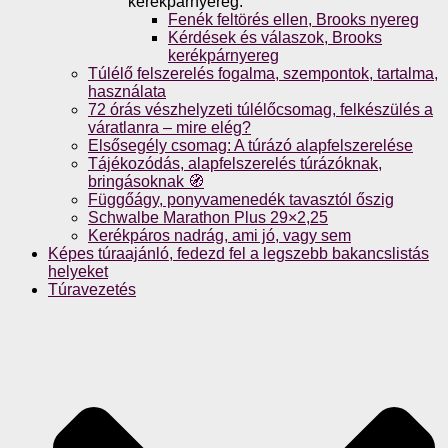
kerékpárnyereg.
Fenék feltörés ellen, Brooks nyereg
Kérdések és válaszok, Brooks
kerékpárnyereg
Túlélő felszerelés fogalma, szempontok, tartalma,
használata
72 órás vészhelyzeti túlélőcsomag, felkészülés a
váratlanra – mire elég?
Elsősegély csomag: A túrázó alapfelszerelése
Tájékozódás, alapfelszerelés túrázóknak,
bringásoknak 🧭
Függőágy, ponyvamenedék tavasztól őszig
Schwalbe Marathon Plus 29×2,25
Kerékpáros nadrág, ami jó, vagy sem
Képes túraajánló, fedezd fel a legszebb bakancslistás
helyeket
Túravezetés