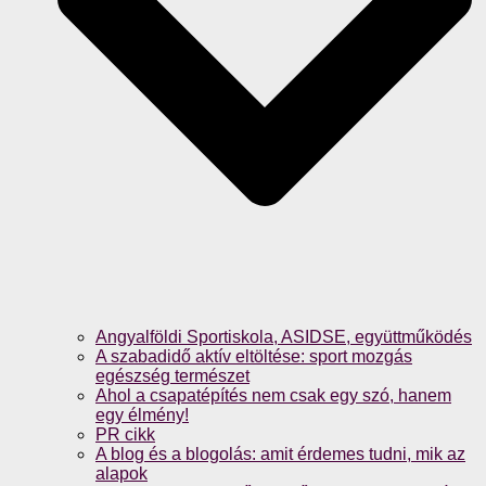
Angyalföldi Sportiskola, ASIDSE, együttműködés
A szabadidő aktív eltöltése: sport mozgás
egészség természet
Ahol a csapatépítés nem csak egy szó, hanem
egy élmény!
PR cikk
A blog és a blogolás: amit érdemes tudni, mik az
alapok