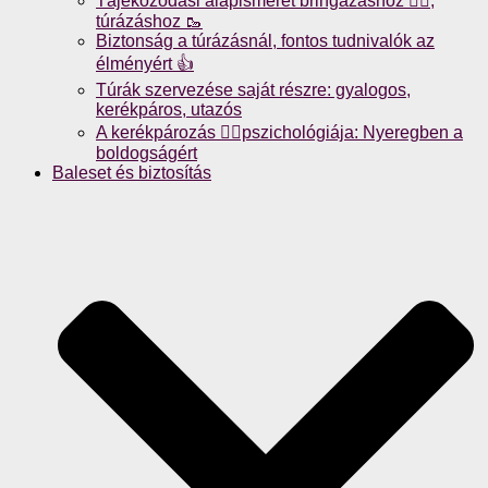
Tájékozódási alapismeret bringázáshoz 🚴‍♀️,
túrázáshoz 🥾
Biztonság a túrázásnál, fontos tudnivalók az
élményért 👍
Túrák szervezése saját részre: gyalogos,
kerékpáros, utazós
A kerékpározás 🚴‍♀️pszichológiája: Nyeregben a
boldogságért
Baleset és biztosítás