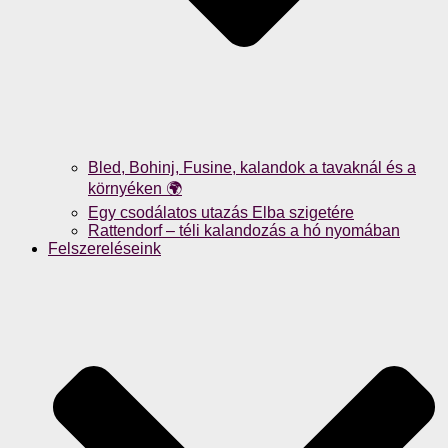
Bled, Bohinj, Fusine, kalandok a tavaknál és a
környéken 🌍
Egy csodálatos utazás Elba szigetére
Rattendorf – téli kalandozás a hó nyomában
Felszereléseink