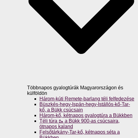
Többnapos gyalogtúrák Magyarországon és
külföldön
Három-kúti Remete-barlang téli felfedezése
Büszkés-hegy-Ispán-hegy-Istállós-kő-Tar-
kő, a Bükk csúcsain
Három-kő, kétnapos gyalogtúra a Bükkben
Téli túra 🥾 a Bükk 900-as csúcsaira,
ötnapos kaland
Felsőtárkány-Tar-kő, kétnapos séta a
Bükkben