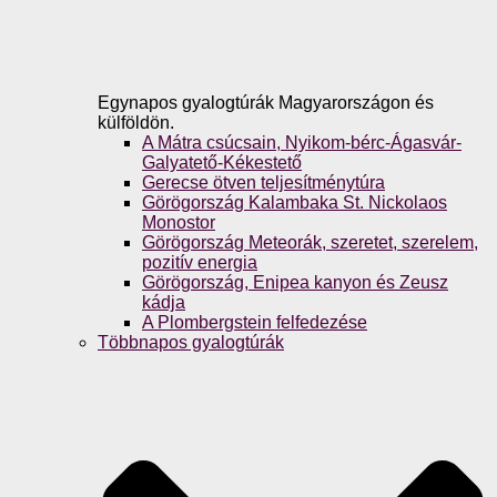
Egynapos gyalogtúrák Magyarországon és
külföldön.
A Mátra csúcsain, Nyikom-bérc-Ágasvár-
Galyatető-Kékestető
Gerecse ötven teljesítménytúra
Görögország Kalambaka St. Nickolaos
Monostor
Görögország Meteorák, szeretet, szerelem,
pozitív energia
Görögország, Enipea kanyon és Zeusz
kádja
A Plombergstein felfedezése
Többnapos gyalogtúrák