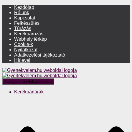
Kezdőlap
Rólunk
Kapcsolat
Felkészülés
Túrázás
Kerékpározás
Webhely térkép
Cookie-k
Nyilatkozat
Adatkezelési tájékoztató
Hírlevél
Navigáció be-/kikapcsolása
Kerékpártúrák