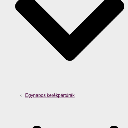
Egynapos kerékpártúrák