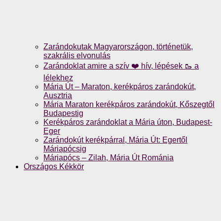
Zarándokutak Magyarországon, történetük,
szakrális elvonulás
Zarándoklat amire a szív ❤️ hív, lépések 🥾 a
lélekhez
Mária Út – Maraton, kerékpáros zarándokút,
Ausztria
Mária Maraton kerékpáros zarándokút, Kőszegtől
Budapestig
Kerékpáros zarándoklat a Mária úton, Budapest-
Eger
Zarándokút kerékpárral, Mária Út: Egertől
Máriapócsig
Máriapócs – Zilah, Mária Út Románia
Országos Kékkör