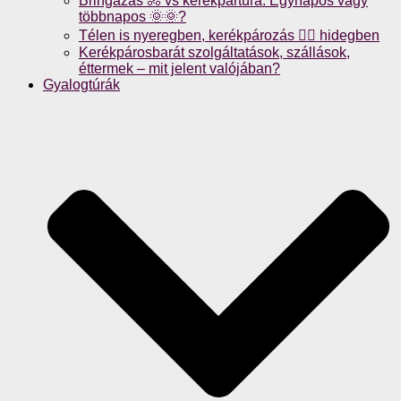
Bringázás 🚴 vs kerékpártúra: Egynapos vagy
többnapos 🌞🌞?
Télen is nyeregben, kerékpározás 🚴‍♀️ hidegben
Kerékpárosbarát szolgáltatások, szállások,
éttermek – mit jelent valójában?
Gyalogtúrák