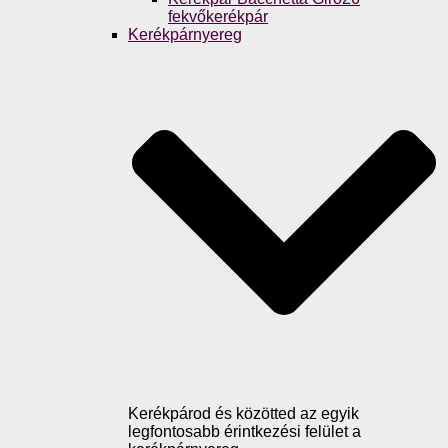
fekvőkerékpár
Kerékpárnyereg
Kerékpárod és közötted az egyik
legfontosabb érintkezési felület a