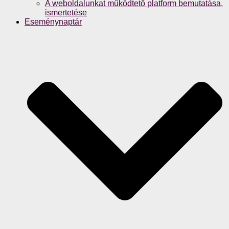
A weboldalunkat működtető platform bemutatása,
ismertetése
Eseménynaptár