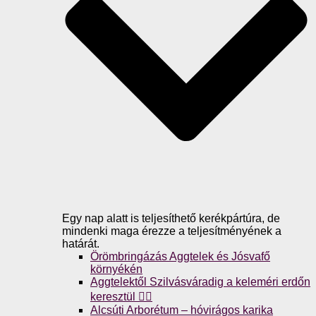
Egy nap alatt is teljesíthető kerékpártúra, de
mindenki maga érezze a teljesítményének a
határát.
Örömbringázás Aggtelek és Jósvafő
környékén
Aggtelektől Szilvásváradig a keleméri erdőn
keresztül 🚴‍♀️
Alcsúti Arborétum – hóvirágos karika