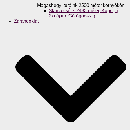
Magashegyi túráink 2500 méter környékén
Skurta csúcs 2483 méter, Κορυφή
Σκούρτα, Görögország
Zarándoklat