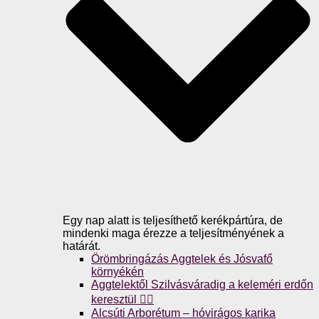
Egy nap alatt is teljesíthető kerékpártúra, de
mindenki maga érezze a teljesítményének a
határát.
Örömbringázás Aggtelek és Jósvafő
környékén
Aggtelektől Szilvásváradig a keleméri erdőn
keresztül 🚴‍♀️
Alcsúti Arborétum – hóvirágos karika