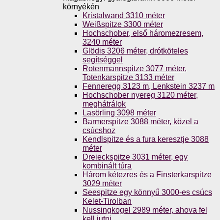
környékén
Kristalwand 3310 méter
Weißspitze 3300 méter
Hochschober, első háromezresem,
3240 méter
Glödis 3206 méter, drótköteles
segítséggel
Rotenmannspitze 3077 méter,
Totenkarspitze 3133 méter
Fenneregg 3123 m, Lenkstein 3237 m
Hochschober nyereg 3120 méter,
meghátrálok
Lasörling 3098 méter
Barmerspitze 3088 méter, közel a
csúcshoz
Kendlspitze és a fura keresztje 3088
méter
Dreieckspitze 3031 méter, egy
kombinált túra
Három kétezres és a Finsterkarspitze
3029 méter
Seespitze egy könnyű 3000-es csúcs
Kelet-Tirolban
Nussingkogel 2989 méter, ahova fel
kell jutni