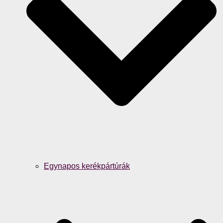
Egynapos kerékpártúrák