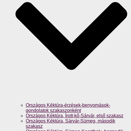
Országos Kéktúra-érzések-benyomások-
gondolatok szakaszonként
Országos Kéktúra, Írott-kő-Sárvár, első szakasz
Országos Kéktúra, Sárvár-Sümeg, második
szakasz