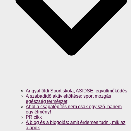
Angyalföldi Sportiskola, ASIDSE, együttműködés
A szabadidő aktív eltöltése: sport mozgás
egészség természet
Ahol a csapatépítés nem csak egy szó, hanem
egy élmény!
PR cikk
A blog és a blogolás: amit érdemes tudni, mik az
alapok