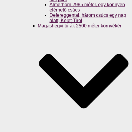
Almerhorn 2985 méter, egy könnyen
elérhető csúcs
Defereggental, három csúcs egy nap
alatt, Kelet-Tirol
Magashegyi túrák 2500 méter környékén