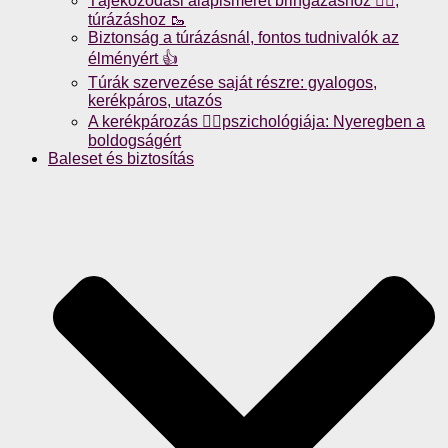
Tájékozódási alapismeret bringázáshoz 🚴‍♀️,
túrázáshoz 🥾
Biztonság a túrázásnál, fontos tudnivalók az
élményért 👍
Túrák szervezése saját részre: gyalogos,
kerékpáros, utazós
A kerékpározás 🚴‍♀️pszichológiája: Nyeregben a
boldogságért
Baleset és biztosítás