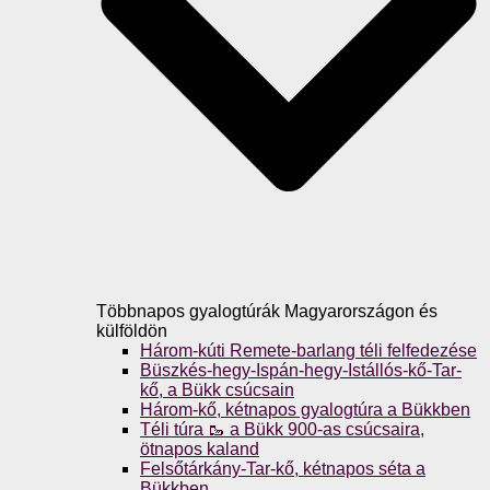
Többnapos gyalogtúrák Magyarországon és
külföldön
Három-kúti Remete-barlang téli felfedezése
Büszkés-hegy-Ispán-hegy-Istállós-kő-Tar-
kő, a Bükk csúcsain
Három-kő, kétnapos gyalogtúra a Bükkben
Téli túra 🥾 a Bükk 900-as csúcsaira,
ötnapos kaland
Felsőtárkány-Tar-kő, kétnapos séta a
Bükkben