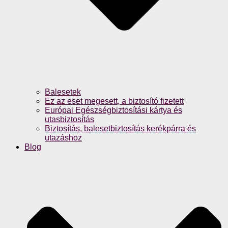
Balesetek
Ez az eset megesett, a biztosító fizetett
Európai Egészségbiztosítási kártya és
utasbiztosítás
Biztosítás, balesetbiztosítás kerékpárra és
utazáshoz
Blog