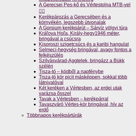
A Gerecsei Pes-kő és Vértestolna MTB-vel
🚴‍♀️
Kerékpározás a Gerecsében és a
környékén, legszebb útvonalak
A Gorsium kerékpárút – Sárvíz völgyi túra
Kráľova Hoľa, Király-hegy1946 méter,
bringával a csúcsra
Kisoroszi szigetcsúcs és a karibi hangulat
Selmeci-hegység bringával, avagy fontos a
felkészülés
Szilvásvárad-Aggtelek, bringázz a Bükk
szélén
Tisza-tó – ködből a napfénybe
Tisza-tó kör picit másképpen, sokkal több
látnivalóval
Két keréken a Vértesben, az erdei utak
varázsa ősszel
Tavak a Vértesben – kerékpárral
Tavaszváró Vértes-kör bringával, hív az
erdő
Többnapos kerékpártúrák