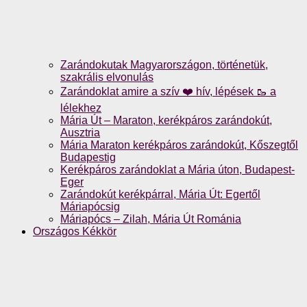
Zarándokutak Magyarországon, történetük,
szakrális elvonulás
Zarándoklat amire a szív ❤️ hív, lépések 🥾 a
lélekhez
Mária Út – Maraton, kerékpáros zarándokút,
Ausztria
Mária Maraton kerékpáros zarándokút, Kőszegtől
Budapestig
Kerékpáros zarándoklat a Mária úton, Budapest-
Eger
Zarándokút kerékpárral, Mária Út: Egertől
Máriapócsig
Máriapócs – Zilah, Mária Út Románia
Országos Kékkör