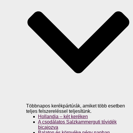
Többnapos kerékpártúrák, amiket több esetben
teljes felszereléssel teljesítünk.
Hollandia – két keréken
A csodálatos Salzkammerguti tóvidék
bicajozva
Balaton és környéke négy napban