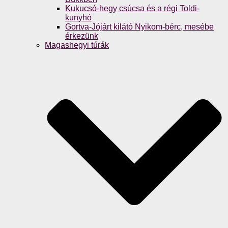
Kukucsó-hegy csúcsa és a régi Toldi-
kunyhó
Gortva-Jójárt kilátó Nyikom-bérc, mesébe
érkezünk
Magashegyi túrák