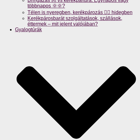
Bringázás 🚴 vs kerékpártúra: Egynapos vagy
többnapos 🌞🌞?
Télen is nyeregben, kerékpározás 🚴‍♀️ hidegben
Kerékpárosbarát szolgáltatások, szállások,
éttermek – mit jelent valójában?
Gyalogtúrák