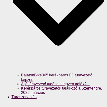
BalatonBike365 kerékpáros 🚴‍♀️ túravezető
képzés
A jó túravezető tudása – ingyen adják? –
Kerékpáros túravezetők találkozója Szentendre,
2025. március
Túraszervezés