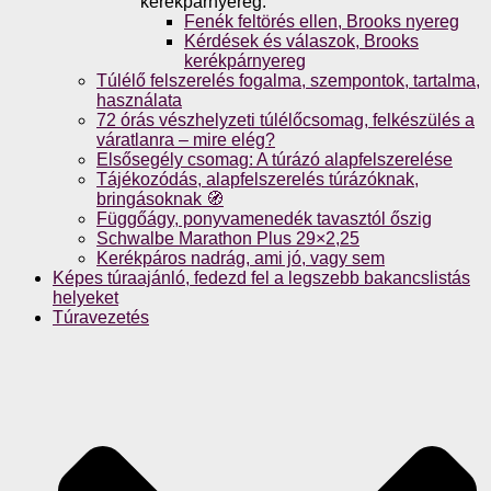
kerékpárnyereg.
Fenék feltörés ellen, Brooks nyereg
Kérdések és válaszok, Brooks
kerékpárnyereg
Túlélő felszerelés fogalma, szempontok, tartalma,
használata
72 órás vészhelyzeti túlélőcsomag, felkészülés a
váratlanra – mire elég?
Elsősegély csomag: A túrázó alapfelszerelése
Tájékozódás, alapfelszerelés túrázóknak,
bringásoknak 🧭
Függőágy, ponyvamenedék tavasztól őszig
Schwalbe Marathon Plus 29×2,25
Kerékpáros nadrág, ami jó, vagy sem
Képes túraajánló, fedezd fel a legszebb bakancslistás
helyeket
Túravezetés