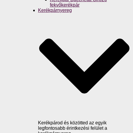
fekvőkerékpár
Kerékpárnyereg
Kerékpárod és közötted az egyik
legfontosabb érintkezési felület a