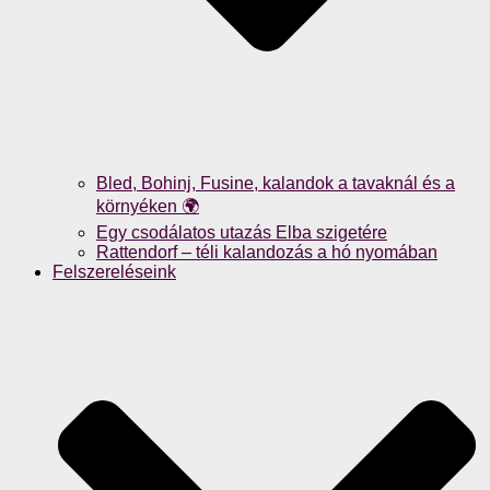
Bled, Bohinj, Fusine, kalandok a tavaknál és a
környéken 🌍
Egy csodálatos utazás Elba szigetére
Rattendorf – téli kalandozás a hó nyomában
Felszereléseink