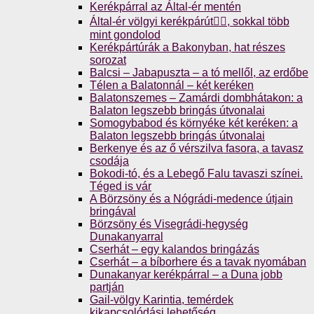
Kerékpárral az Által-ér mentén
Által-ér völgyi kerékpárút🚴‍♀️, sokkal több
mint gondolod
Kerékpártúrák a Bakonyban, hat részes
sorozat
Balcsi – Jabapuszta – a tó mellől, az erdőbe
Télen a Balatonnál – két keréken
Balatonszemes – Zamárdi dombhátakon: a
Balaton legszebb bringás útvonalai
Somogybabod és környéke két keréken: a
Balaton legszebb bringás útvonalai
Berkenye és az ő vérszilva fasora, a tavasz
csodája
Bokodi-tó, és a Lebegő Falu tavaszi színei.
Téged is vár
A Börzsöny és a Nógrádi-medence útjain
bringával
Börzsöny és Visegrádi-hegység
Dunakanyarral
Cserhát – egy kalandos bringázás
Cserhát – a bíborhere és a tavak nyomában
Dunakanyar kerékpárral – a Duna jobb
partján
Gail-völgy Karintia, temérdek
kikapcsolódási lehetőség