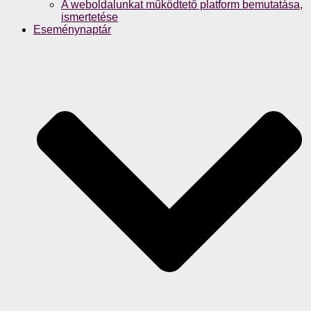
A weboldalunkat működtető platform bemutatása,
ismertetése
Eseménynaptár