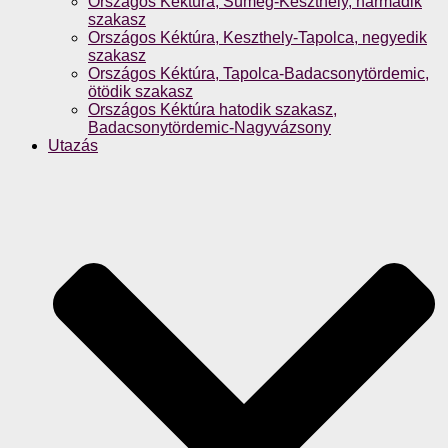
Országos Kéktúra, Sümeg-Keszthely, harmadik
szakasz
Országos Kéktúra, Keszthely-Tapolca, negyedik
szakasz
Országos Kéktúra, Tapolca-Badacsonytördemic,
ötödik szakasz
Országos Kéktúra hatodik szakasz,
Badacsonytördemic-Nagyvázsony
Utazás