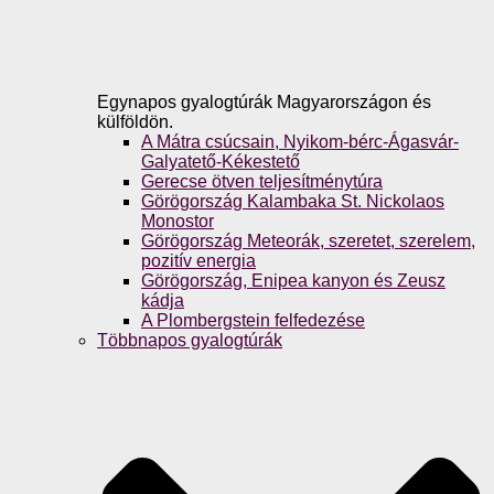
Egynapos gyalogtúrák Magyarországon és
külföldön.
A Mátra csúcsain, Nyikom-bérc-Ágasvár-
Galyatető-Kékestető
Gerecse ötven teljesítménytúra
Görögország Kalambaka St. Nickolaos
Monostor
Görögország Meteorák, szeretet, szerelem,
pozitív energia
Görögország, Enipea kanyon és Zeusz
kádja
A Plombergstein felfedezése
Többnapos gyalogtúrák