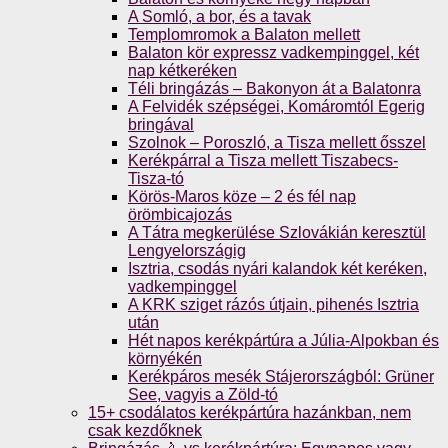
A Somló, a bor, és a tavak
Templomromok a Balaton mellett
Balaton kör expressz vadkempinggel, két
nap kétkeréken
Téli bringázás – Bakonyon át a Balatonra
A Felvidék szépségei, Komáromtól Egerig
bringával
Szolnok – Poroszló, a Tisza mellett ősszel
Kerékpárral a Tisza mellett Tiszabecs-
Tisza-tó
Körös-Maros köze – 2 és fél nap
örömbicajozás
A Tátra megkerülése Szlovákián keresztül
Lengyelországig
Isztria, csodás nyári kalandok két keréken,
vadkempinggel
A KRK sziget rázós útjain, pihenés Isztria
után
Hét napos kerékpártúra a Júlia-Alpokban és
környékén
Kerékpáros mesék Stájerországból: Grüner
See, vagyis a Zöld-tó
15+ csodálatos kerékpártúra hazánkban, nem
csak kezdőknek