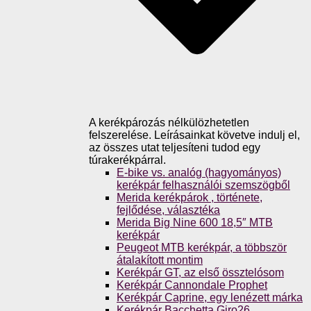
A kerékpározás nélkülözhetetlen
felszerelése. Leírásainkat követve indulj el,
az összes utat teljesíteni tudod egy
túrakerékpárral.
E-bike vs. analóg (hagyományos)
kerékpár felhasználói szemszögből
Merida kerékpárok , története,
fejlődése, választéka
Merida Big Nine 600 18,5″ MTB
kerékpár
Peugeot MTB kerékpár, a többször
átalakított montim
Kerékpár GT, az első össztelósom
Kerékpár Cannondale Prophet
Kerékpár Caprine, egy lenézett márka
Kerékpár Bacchetta Giro26