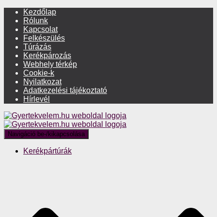
Kezdőlap
Rólunk
Kapcsolat
Felkészülés
Túrázás
Kerékpározás
Webhely térkép
Cookie-k
Nyilatkozat
Adatkezelési tájékoztató
Hírlevél
Navigáció be-/kikapcsolása
Kerékpártúrák