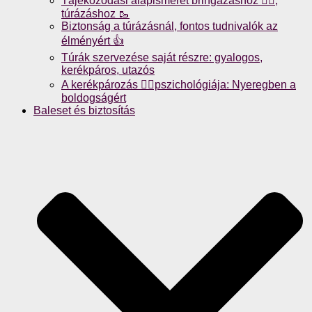
Tájékozódási alapismeret bringázáshoz 🚴‍♀️,
túrázáshoz 🥾
Biztonság a túrázásnál, fontos tudnivalók az
élményért 👍
Túrák szervezése saját részre: gyalogos,
kerékpáros, utazós
A kerékpározás 🚴‍♀️pszichológiája: Nyeregben a
boldogságért
Baleset és biztosítás