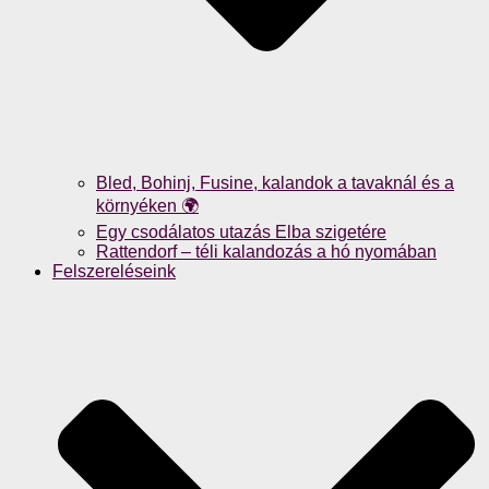
Bled, Bohinj, Fusine, kalandok a tavaknál és a
környéken 🌍
Egy csodálatos utazás Elba szigetére
Rattendorf – téli kalandozás a hó nyomában
Felszereléseink