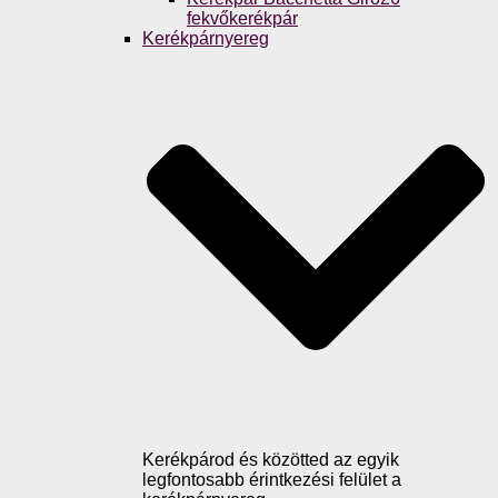
fekvőkerékpár
Kerékpárnyereg
Kerékpárod és közötted az egyik
legfontosabb érintkezési felület a