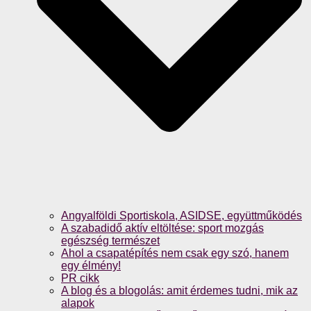
Angyalföldi Sportiskola, ASIDSE, együttműködés
A szabadidő aktív eltöltése: sport mozgás
egészség természet
Ahol a csapatépítés nem csak egy szó, hanem
egy élmény!
PR cikk
A blog és a blogolás: amit érdemes tudni, mik az
alapok