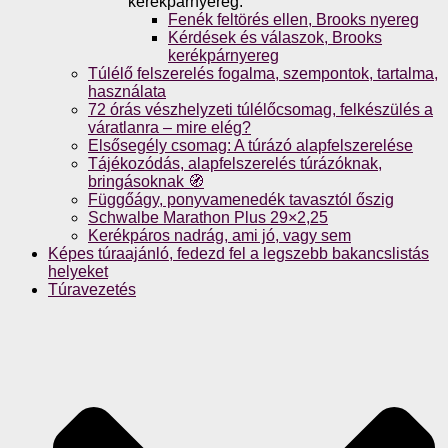
kerékpárnyereg.
Fenék feltörés ellen, Brooks nyereg
Kérdések és válaszok, Brooks
kerékpárnyereg
Túlélő felszerelés fogalma, szempontok, tartalma,
használata
72 órás vészhelyzeti túlélőcsomag, felkészülés a
váratlanra – mire elég?
Elsősegély csomag: A túrázó alapfelszerelése
Tájékozódás, alapfelszerelés túrázóknak,
bringásoknak 🧭
Függőágy, ponyvamenedék tavasztól őszig
Schwalbe Marathon Plus 29×2,25
Kerékpáros nadrág, ami jó, vagy sem
Képes túraajánló, fedezd fel a legszebb bakancslistás
helyeket
Túravezetés