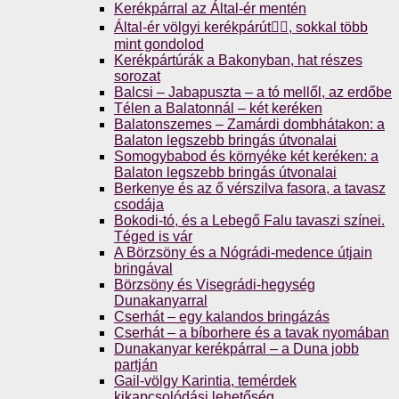
Kerékpárral az Által-ér mentén
Által-ér völgyi kerékpárút🚴‍♀️, sokkal több
mint gondolod
Kerékpártúrák a Bakonyban, hat részes
sorozat
Balcsi – Jabapuszta – a tó mellől, az erdőbe
Télen a Balatonnál – két keréken
Balatonszemes – Zamárdi dombhátakon: a
Balaton legszebb bringás útvonalai
Somogybabod és környéke két keréken: a
Balaton legszebb bringás útvonalai
Berkenye és az ő vérszilva fasora, a tavasz
csodája
Bokodi-tó, és a Lebegő Falu tavaszi színei.
Téged is vár
A Börzsöny és a Nógrádi-medence útjain
bringával
Börzsöny és Visegrádi-hegység
Dunakanyarral
Cserhát – egy kalandos bringázás
Cserhát – a bíborhere és a tavak nyomában
Dunakanyar kerékpárral – a Duna jobb
partján
Gail-völgy Karintia, temérdek
kikapcsolódási lehetőség