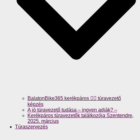
BalatonBike365 kerékpáros 🚴‍♀️ túravezető
képzés
A jó túravezető tudása – ingyen adják? –
Kerékpáros túravezetők találkozója Szentendre,
2025. március
Túraszervezés