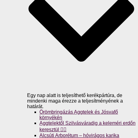
Egy nap alatt is teljesíthető kerékpártúra, de
mindenki maga érezze a teljesítményének a
határát.
Örömbringázás Aggtelek és Jósvafő
környékén
Aggtelektől Szilvásváradig a keleméri erdőn
keresztül 🚴‍♀️
Alcsúti Arborétum – hóvirágos karika