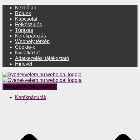
Kezdőlap
Rólunk
Kapcsolat
Felkészülés
Túrázás
Kerékpározás
Webhely térkép
Cookie-k
Nyilatkozat
Adatkezelési tájékoztató
Hírlevél
Navigáció be-/kikapcsolása
Kerékpártúrák