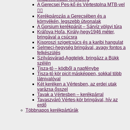
A Gerecsei Pes-kő és Vértestolna MTB-vel
🚴‍♀️
Kerékpározás a Gerecsében és a
környékén, legszebb útvonalak
A Gorsium kerékpárút – Sárvíz völgyi túra
Kráľova Hoľa, Király-hegy1946 méter,
bringával a csúcsra
Kisoroszi szigetcsúcs és a karibi hangulat
Selmeci-hegység bringával, avagy fontos a
felkészülés
Szilvásvárad-Aggtelek, bringázz a Bükk
szélén
Tisza-tó – ködből a napfénybe
Tisza-tó kör picit másképpen, sokkal több
látnivalóval
Két keréken a Vértesben, az erdei utak
varázsa ősszel
Tavak a Vértesben – kerékpárral
Tavaszváró Vértes-kör bringával, hív az
erdő
Többnapos kerékpártúrák