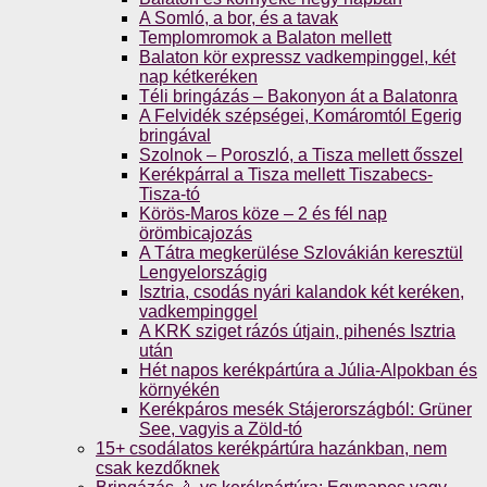
A Somló, a bor, és a tavak
Templomromok a Balaton mellett
Balaton kör expressz vadkempinggel, két
nap kétkeréken
Téli bringázás – Bakonyon át a Balatonra
A Felvidék szépségei, Komáromtól Egerig
bringával
Szolnok – Poroszló, a Tisza mellett ősszel
Kerékpárral a Tisza mellett Tiszabecs-
Tisza-tó
Körös-Maros köze – 2 és fél nap
örömbicajozás
A Tátra megkerülése Szlovákián keresztül
Lengyelországig
Isztria, csodás nyári kalandok két keréken,
vadkempinggel
A KRK sziget rázós útjain, pihenés Isztria
után
Hét napos kerékpártúra a Júlia-Alpokban és
környékén
Kerékpáros mesék Stájerországból: Grüner
See, vagyis a Zöld-tó
15+ csodálatos kerékpártúra hazánkban, nem
csak kezdőknek