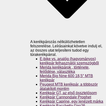
A kerékpározás nélkülözhetetlen
felszerelése. Leírásainkat követve indulj el,
az összes utat teljesíteni tudod egy
túrakerékpárral.
E-bike vs. analóg (hagyományos)
kerékpár felhasználói szemszögből
Merida kerékpárok , története,
fejlődése, választéka
Merida Big Nine 600 18,5″ MTB
kerékpár
Peugeot MTB kerékpár, a többször
átalakított montim
Kerékpár GT, az első össztelósom
Kerékpár Cannondale Prophet
Kerékpár Caprine, egy lenézett márka
Kerékpár Bacchetta Giro26