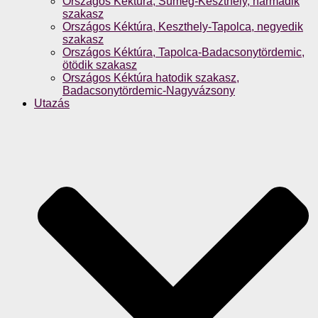
Országos Kéktúra, Sümeg-Keszthely, harmadik
szakasz
Országos Kéktúra, Keszthely-Tapolca, negyedik
szakasz
Országos Kéktúra, Tapolca-Badacsonytördemic,
ötödik szakasz
Országos Kéktúra hatodik szakasz,
Badacsonytördemic-Nagyvázsony
Utazás