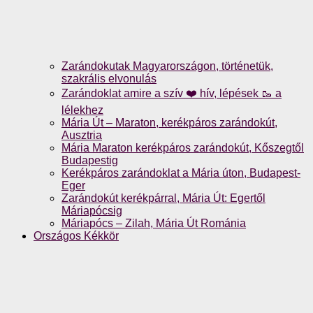
Zarándokutak Magyarországon, történetük,
szakrális elvonulás
Zarándoklat amire a szív ❤️ hív, lépések 🥾 a
lélekhez
Mária Út – Maraton, kerékpáros zarándokút,
Ausztria
Mária Maraton kerékpáros zarándokút, Kőszegtől
Budapestig
Kerékpáros zarándoklat a Mária úton, Budapest-
Eger
Zarándokút kerékpárral, Mária Út: Egertől
Máriapócsig
Máriapócs – Zilah, Mária Út Románia
Országos Kékkör