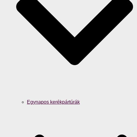
Egynapos kerékpártúrák