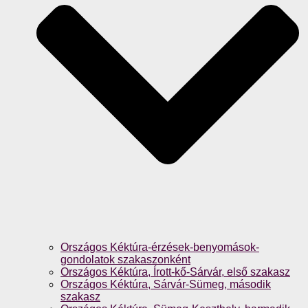
Országos Kéktúra-érzések-benyomások-
gondolatok szakaszonként
Országos Kéktúra, Írott-kő-Sárvár, első szakasz
Országos Kéktúra, Sárvár-Sümeg, második
szakasz