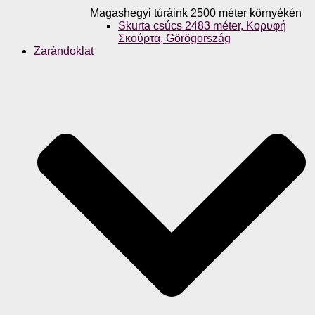
Magashegyi túráink 2500 méter környékén
Skurta csúcs 2483 méter, Κορυφή
Σκούρτα, Görögország
Zarándoklat