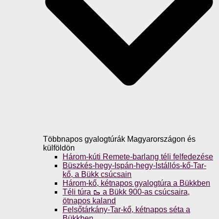
Többnapos gyalogtúrák Magyarországon és
külföldön
Három-kúti Remete-barlang téli felfedezése
Büszkés-hegy-Ispán-hegy-Istállós-kő-Tar-
kő, a Bükk csúcsain
Három-kő, kétnapos gyalogtúra a Bükkben
Téli túra 🥾 a Bükk 900-as csúcsaira,
ötnapos kaland
Felsőtárkány-Tar-kő, kétnapos séta a
Bükkben