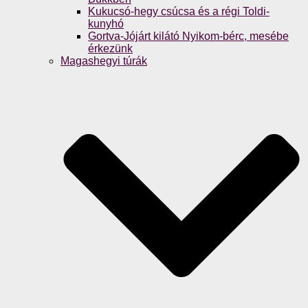
Kukucsó-hegy csúcsa és a régi Toldi-
kunyhó
Gortva-Jójárt kilátó Nyikom-bérc, mesébe
érkezünk
Magashegyi túrák