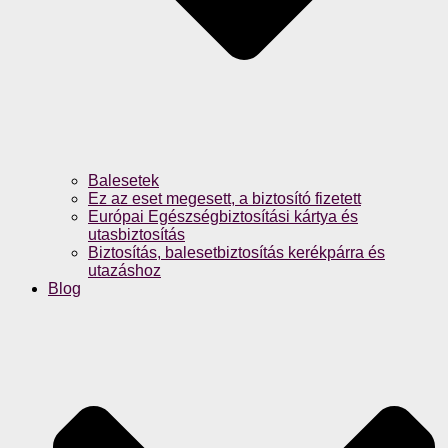
Balesetek
Ez az eset megesett, a biztosító fizetett
Európai Egészségbiztosítási kártya és
utasbiztosítás
Biztosítás, balesetbiztosítás kerékpárra és
utazáshoz
Blog