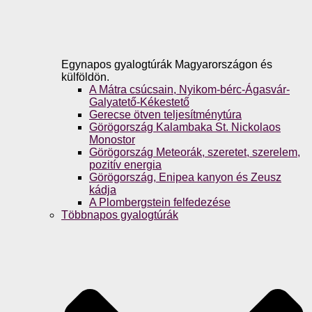
Egynapos gyalogtúrák Magyarországon és
külföldön.
A Mátra csúcsain, Nyikom-bérc-Ágasvár-
Galyatető-Kékestető
Gerecse ötven teljesítménytúra
Görögország Kalambaka St. Nickolaos
Monostor
Görögország Meteorák, szeretet, szerelem,
pozitív energia
Görögország, Enipea kanyon és Zeusz
kádja
A Plombergstein felfedezése
Többnapos gyalogtúrák