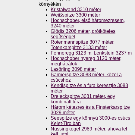
környékén
Kristalwand 3310 méter
Weißspitze 3300 méter
Hochschober, első háromezresem,
3240 méter
Glödis 3206 méter, drótköteles
segítséggel
Rotenmannspitze 3077 méter,
Totenkarspitze 3133 méter
Fenneregg 3123 m, Lenkstein 3237 m
Hochschober nyereg 3120 méter,
meghátrálok
Lasörling 3098 méter
Barmerspitze 3088 méter, közel a
csúcshoz
Kendlspitze és a fura keresztje 3088
méter
Dreieckspitze 3031 méter, egy
kombinált túra
Három kétezres és a Finsterkarspitze
3029 méter
Seespitze egy könnyű 3000-es csúcs
Kelet-Tirolban
Nussingkogel 2989 méter, ahova fel
kell jutni