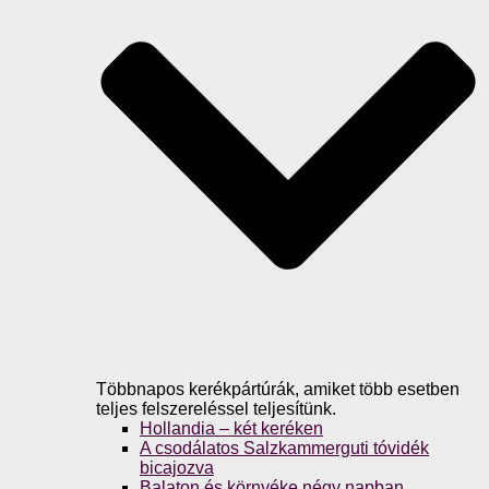
Többnapos kerékpártúrák, amiket több esetben
teljes felszereléssel teljesítünk.
Hollandia – két keréken
A csodálatos Salzkammerguti tóvidék
bicajozva
Balaton és környéke négy napban