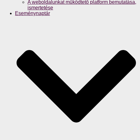
A weboldalunkat működtető platform bemutatása,
ismertetése
Eseménynaptár