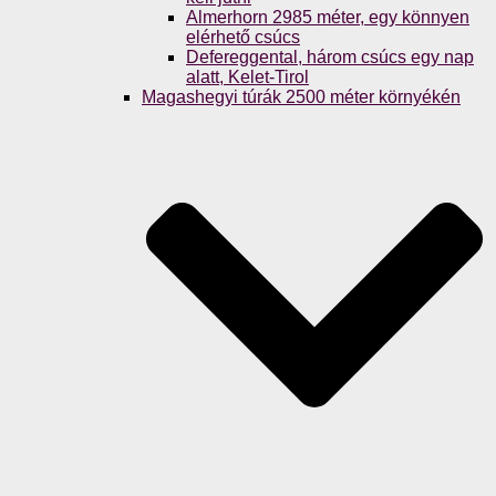
Almerhorn 2985 méter, egy könnyen
elérhető csúcs
Defereggental, három csúcs egy nap
alatt, Kelet-Tirol
Magashegyi túrák 2500 méter környékén