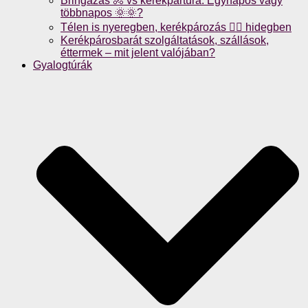
Bringázás 🚴 vs kerékpártúra: Egynapos vagy
többnapos 🌞🌞?
Télen is nyeregben, kerékpározás 🚴‍♀️ hidegben
Kerékpárosbarát szolgáltatások, szállások,
éttermek – mit jelent valójában?
Gyalogtúrák