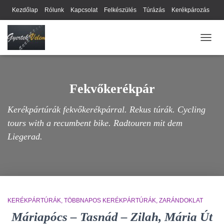
Kezdőlap
Rólunk
Kapcsolat
Felkészülés
Túrázás
Kerékpározás
Webhely térkép
Cookie-k
Nyilatkozat
Adatkezelési tájékoztató
NAVIG
Hírlevél
Fekvőkerékpár
Kerékpártúrák fekvőkerékpárral. Rekus túrák. Cycling
tours with a recumbent bike. Radtouren mit dem
Liegerad.
KERÉKPÁRTÚRÁK
TÖBBNAPOS KERÉKPÁRTÚRÁK
ZARÁNDOKLAT
Máriapócs – Tasnád – Zilah, Mária Út