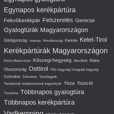
Egynapos kerékpártúra
Felszerelés
Fekvőkerékpár
Gerecse
Gyalogtúrák Magyarországon
Kelet-Tirol
Görögország
Karintia
Horvátország
Hollandia
Kerékpártúrák Magyarországon
Kőszegi-hegység
Mátra
Körös-Maros-köze
Mezőföld
Osttirol
Olaszország
Pilis hegység Visegrádi hegység
Szlovákia
Szlovénia
Tanúhegyek
Tisza
Tisza-tó
Templomok templomromok kegyhelyek
Többnapos gyalogtúra
Toszkána
Többnapos kerékpártúra
Vadkemping