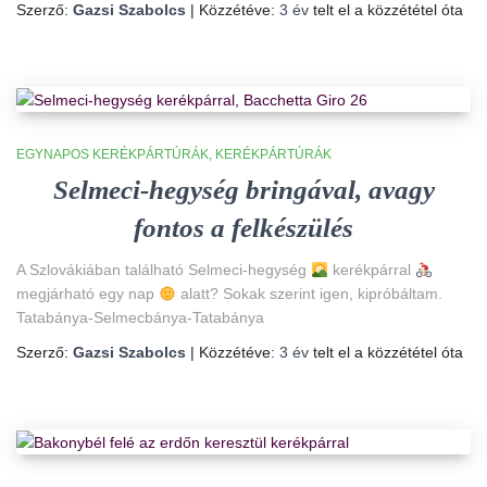
Szerző:
Gazsi Szabolcs
| Közzétéve:
3 év
telt el a közzététel óta
EGYNAPOS KERÉKPÁRTÚRÁK
KERÉKPÁRTÚRÁK
Selmeci-hegység bringával, avagy
fontos a felkészülés
A Szlovákiában található Selmeci-hegység
kerékpárral
megjárható egy nap
alatt? Sokak szerint igen, kipróbáltam.
Tatabánya-Selmecbánya-Tatabánya
Szerző:
Gazsi Szabolcs
| Közzétéve:
3 év
telt el a közzététel óta