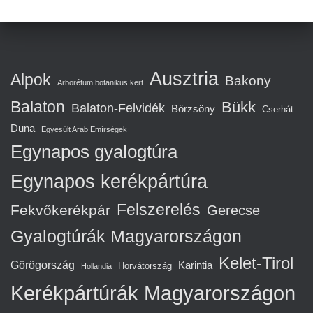
Ausztria
Alpok
Bakony
Arborétum botanikus kert
Balaton
Bükk
Balaton-Felvidék
Börzsöny
Cserhát
Duna
Egyesült Arab Emírségek
Egynapos gyalogtúra
Egynapos kerékpártúra
Felszerelés
Fekvőkerékpár
Gerecse
Gyalogtúrák Magyarországon
Kelet-Tirol
Görögország
Karintia
Horvátország
Hollandia
Kerékpártúrák Magyarországon