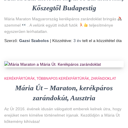
Kőszegtől Budapestig
Mária Maraton Magyarország kerékpáros zarándoklat bringás
szemmel
. A velünk együtt indult futók
teljesítménye
egyszerűen leírhatatlan.
Szerző:
Gazsi Szabolcs
| Közzétéve:
3 év
telt el a közzététel óta
KERÉKPÁRTÚRÁK
TÖBBNAPOS KERÉKPÁRTÚRÁK
ZARÁNDOKLAT
Mária Út – Maraton, kerékpáros
zarándokút, Ausztria
Az Úr 2016. évének idusán válogatott emberek kelnek útra, hogy
erejüket nem kímélve történelmet írjanak. Kezdődjön a Mária Út
kőkemény kihívása!