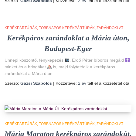
Szerző:
Gazsi Szabolcs
| Közzétéve:
2 év
telt el a közzététel óta
KERÉKPÁRTÚRÁK
TÖBBNAPOS KERÉKPÁRTÚRÁK
ZARÁNDOKLAT
Kerékpáros zarándoklat a Mária úton,
Budapest-Eger
Ünnepi köszöntő, fényképezés
. Erdő Péter bíboros megáld
minket és a bringákat
is, majd folytatódik a kerékpáros
zarándoklat a Mária úton.
Szerző:
Gazsi Szabolcs
| Közzétéve:
2 év
telt el a közzététel óta
KERÉKPÁRTÚRÁK
TÖBBNAPOS KERÉKPÁRTÚRÁK
ZARÁNDOKLAT
Mária Maraton kerékpáros zarándokút,