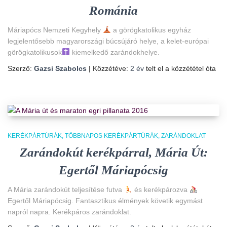
Románia
Máriapócs Nemzeti Kegyhely
a görögkatolikus egyház
legjelentősebb magyarországi búcsújáró helye, a kelet-európai
görögkatolikusok
kiemelkedő zarándokhelye.
Szerző:
Gazsi Szabolcs
| Közzétéve:
2 év
telt el a közzététel óta
KERÉKPÁRTÚRÁK
TÖBBNAPOS KERÉKPÁRTÚRÁK
ZARÁNDOKLAT
Zarándokút kerékpárral, Mária Út:
Egertől Máriapócsig
A Mária zarándokút teljesítése futva
és kerékpározva
Egertől Máriapócsig. Fantasztikus élmények követik egymást
napról napra. Kerékpáros zarándoklat.