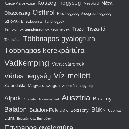
Kőszegi-hegység
Mátra
Körös-Maros-köze
Mezőföld
Osttirol
Olaszország
Pilis hegység Visegrádi hegység
Szlovákia
Szlovénia
Tanúhegyek
Tisza
Tisza-tó
Templomok templomromok kegyhelyek
Többnapos gyalogtúra
Toszkána
Többnapos kerékpártúra
Vadkemping
Várak várromok
Víz mellett
Vértes hegység
Zarándoklat Magyarországon
Zempléni-hegység
Ausztria
Alpok
Bakony
Arborétum botanikus kert
Balaton
Bükk
Balaton-Felvidék
Börzsöny
Cserhát
Duna
Egyesült Arab Emírségek
Egynapos gyalogtúra