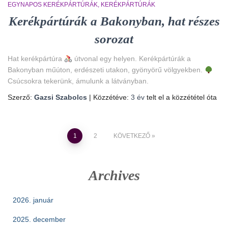
EGYNAPOS KERÉKPÁRTÚRÁK
KERÉKPÁRTÚRÁK
Kerékpártúrák a Bakonyban, hat részes
sorozat
Hat kerékpártúra
útvonal egy helyen. Kerékpártúrák a
Bakonyban műúton, erdészeti utakon, gyönyörű völgyekben.
Csúcsokra tekerünk, ámulunk a látványban.
Szerző:
Gazsi Szabolcs
| Közzétéve:
3 év
telt el a közzététel óta
Bejegyzések
1
2
KÖVETKEZŐ
lapozása
Archives
2026. január
2025. december