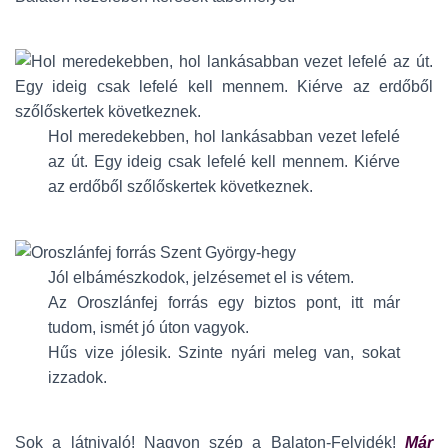
Hol meredekebben, hol lankásabban vezet lefelé
az út. Egy ideig csak lefelé kell mennem. Kiérve
az erdőből szőlőskertek következnek.
Jól elbámészkodok, jelzésemet el is vétem.
Az Oroszlánfej forrás egy biztos pont, itt már
tudom, ismét jó úton vagyok.
Hűs vize jólesik. Szinte nyári meleg van, sokat
izzadok.
Sok a látnivaló! Nagyon szép a Balaton-Felvidék!
Már