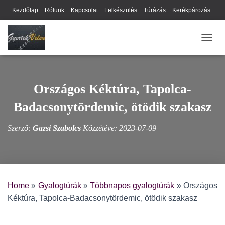
Kezdőlap
Rólunk
Kapcsolat
Felkészülés
Túrázás
Kerékpározás
Webhely térkép
Cookie-k
Nyilatkozat
Adatkezelési tájékoztató
NAVIG
Hírlevél
Országos Kéktúra, Tapolca-
Badacsonytördemic, ötödik szakasz
Szerző:
Gazsi Szabolcs
Közzétéve:
2023-07-09
Home
»
Gyalogtúrák
»
Többnapos gyalogtúrák
»
Országos
Kéktúra, Tapolca-Badacsonytördemic, ötödik szakasz