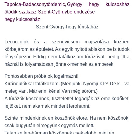
Szent György-hegy túristaház
Lecuccolok és a szendvicsem majszolása közben
körbejárom az épületet. Az egyik nyitott ablakon be is tudok
fényképezni. Eddig nem találkoztam túrázóval, pedig itt a
háznál is folyamatosan jönnek-mennek az emberek.
Pontosabban próbálok fogalmazni!
Kirándulókkal találkozom. (Menjünk! Nyomjuk le! De k…va
meleg van. Már enni kéne! Van még söröm.)
A túrázók köszönnek, tisztelettel fogadják az emelkedőket,
lejtőket, nem akarnak mindent lerohanni.
Szinte mindenkinek én köszönök előre. Ha nem köszönök,
csak bugyután elmegyünk egymás mellett.
Talán ketten-hárman köszönnek csak előbb, mint én.