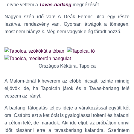
Tervbe vettem a
Tavas-barlang
megnézését.
Nagyon szép idő van! A Deák Ferenc utca egy része
lezárva, rendezvény van. Gyorsan átvágok a tömegen,
most nem hiányzik. Még nem vagyok elég fáradt hozzá.
Országos Kéktúra, Tapolca
A Malom-tónál kiheverem az előbbi ricsajt, szinte mindig
eljövök ide, ha Tapolcán járok és a Tavas-barlang felé
veszem az irányt.
A barlangi látogatás teljes ideje a várakozással együtt két
óra. Csábító ezt a két órát is gyaloglással tölteni és haladni
a célom felé, de maradok. Aki ide eljut, az próbáljon ennyi
időt rászánni erre a tavasbarlang kalandra. Szerintem