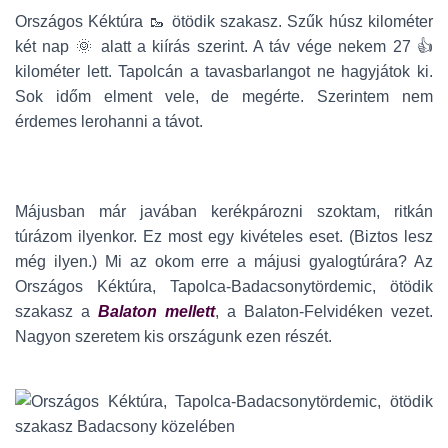
Országos Kéktúra 🥾 ötödik szakasz. Szűk húsz kilométer
két nap 🌞 alatt a kiírás szerint. A táv vége nekem 27 👍
kilométer lett. Tapolcán a tavasbarlangot ne hagyjátok ki.
Sok időm elment vele, de megérte. Szerintem nem
érdemes lerohanni a távot.
Májusban már javában kerékpározni szoktam, ritkán
túrázom ilyenkor. Ez most egy kivételes eset. (Biztos lesz
még ilyen.) Mi az okom erre a májusi gyalogtúrára? Az
Országos Kéktúra, Tapolca-Badacsonytördemic, ötödik
szakasz a
Balaton mellett
, a Balaton-Felvidéken vezet.
Nagyon szeretem kis országunk ezen részét.