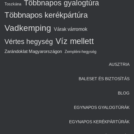
Többnapos gyalogtúra
Toszkána
Többnapos kerékpártúra
Vadkemping
Várak várromok
Víz mellett
Vértes hegység
Zarándoklat Magyarországon
Zempléni-hegység
AUSZTRIA
BALESET ÉS BIZTOSÍTÁS
BLOG
EGYNAPOS GYALOGTÚRÁK
EGYNAPOS KERÉKPÁRTÚRÁK