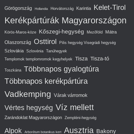
Kelet-Tirol
Görögország
Karintia
Horvátország
Hollandia
Kerékpártúrák Magyarországon
Kőszegi-hegység
Mátra
Körös-Maros-köze
Mezőföld
Osttirol
Olaszország
Pilis hegység Visegrádi hegység
Szlovákia
Szlovénia
Tanúhegyek
Tisza
Tisza-tó
Templomok templomromok kegyhelyek
Többnapos gyalogtúra
Toszkána
Többnapos kerékpártúra
Vadkemping
Várak várromok
Víz mellett
Vértes hegység
Zarándoklat Magyarországon
Zempléni-hegység
Ausztria
Alpok
Bakony
Arborétum botanikus kert