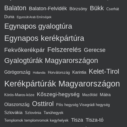
Balaton
Bükk
Balaton-Felvidék
Börzsöny
Cserhát
Duna
Egyesült Arab Emírségek
Egynapos gyalogtúra
Egynapos kerékpártúra
Felszerelés
Fekvőkerékpár
Gerecse
Gyalogtúrák Magyarországon
Kelet-Tirol
Görögország
Karintia
Horvátország
Hollandia
Kerékpártúrák Magyarországon
Kőszegi-hegység
Mátra
Körös-Maros-köze
Mezőföld
Osttirol
Olaszország
Pilis hegység Visegrádi hegység
Szlovákia
Szlovénia
Tanúhegyek
Tisza
Tisza-tó
Templomok templomromok kegyhelyek