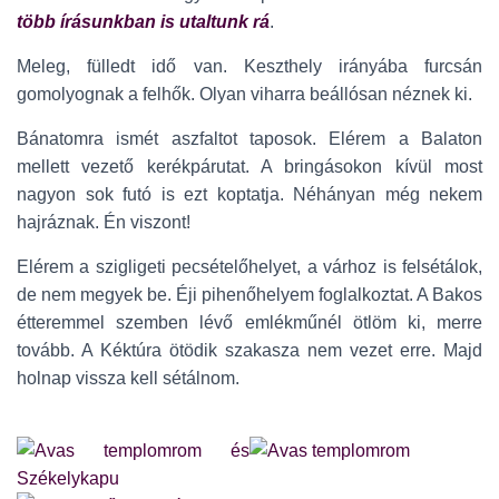
több írásunkban is utaltunk rá
.
Meleg, fülledt idő van. Keszthely irányába furcsán
gomolyognak a felhők. Olyan viharra beállósan néznek ki.
Bánatomra ismét aszfaltot taposok. Elérem a Balaton
mellett vezető kerékpárutat. A bringásokon kívül most
nagyon sok futó is ezt koptatja. Néhányan még nekem
hajráznak. Én viszont!
Elérem a szigligeti pecsételőhelyet, a várhoz is felsétálok,
de nem megyek be. Éji pihenőhelyem foglalkoztat. A Bakos
étteremmel szemben lévő emlékműnél ötlöm ki, merre
tovább. A Kéktúra ötödik szakasza nem vezet erre. Majd
holnap vissza kell sétálnom.