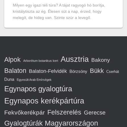
Milyen egy igazi téli túra? A tájat ragyogó hó borítja,
kristálytiszta az ég. Élesen süt a nap, érzed, hogy
melegít, de hideg van. Szinte szúr a levegő.
Ausztria
Alpok
Bakony
Arborétum botanikus kert
Balaton
Bükk
Balaton-Felvidék
Börzsöny
Cserhát
Duna
Egyesült Arab Emírségek
Egynapos gyalogtúra
Egynapos kerékpártúra
Felszerelés
Fekvőkerékpár
Gerecse
Gyalogtúrák Magyarországon