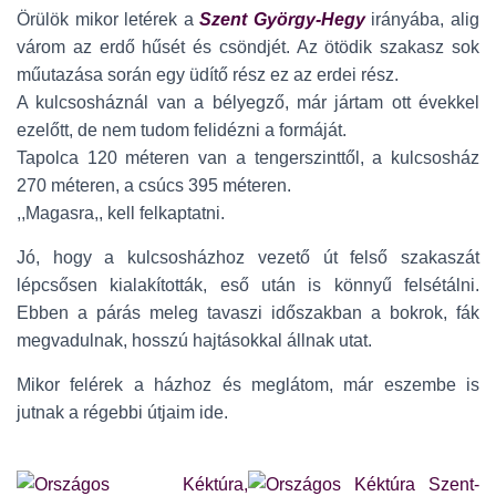
Örülök mikor letérek a
Szent György-Hegy
irányába, alig
várom az erdő hűsét és csöndjét. Az ötödik szakasz sok
műutazása során egy üdítő rész ez az erdei rész.
A kulcsosháznál van a bélyegző, már jártam ott évekkel
ezelőtt, de nem tudom felidézni a formáját.
Tapolca 120 méteren van a tengerszinttől, a kulcsosház
270 méteren, a csúcs 395 méteren.
,,Magasra,, kell felkaptatni.
Jó, hogy a kulcsosházhoz vezető út felső szakaszát
lépcsősen kialakították, eső után is könnyű felsétálni.
Ebben a párás meleg tavaszi időszakban a bokrok, fák
megvadulnak, hosszú hajtásokkal állnak utat.
Mikor felérek a házhoz és meglátom, már eszembe is
jutnak a régebbi útjaim ide.