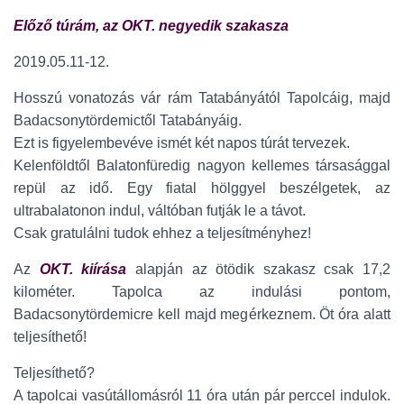
Előző túrám, az OKT. negyedik szakasza
2019.05.11-12.
Hosszú vonatozás vár rám Tatabányától Tapolcáig, majd
Badacsonytördemictől Tatabányáig.
Ezt is figyelembevéve ismét két napos túrát tervezek.
Kelenföldtől Balatonfüredig nagyon kellemes társasággal
repül az idő. Egy fiatal hölggyel beszélgetek, az
ultrabalatonon indul, váltóban futják le a távot.
Csak gratulálni tudok ehhez a teljesítményhez!
Az
OKT. kiírása
alapján az ötödik szakasz csak 17,2
kilométer. Tapolca az indulási pontom,
Badacsonytördemicre kell majd megérkeznem. Öt óra alatt
teljesíthető!
Teljesíthető?
A tapolcai vasútállomásról 11 óra után pár perccel indulok.