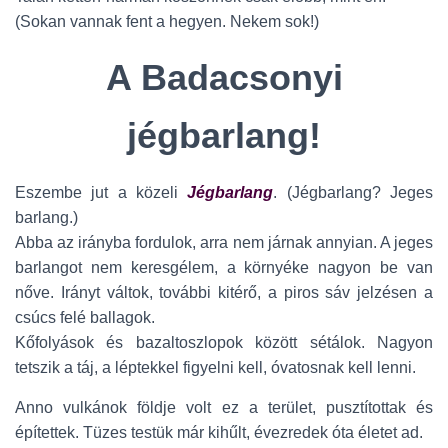
(Sokan vannak fent a hegyen. Nekem sok!)
A Badacsonyi
jégbarlang!
Eszembe jut a közeli
Jégbarlang
. (Jégbarlang? Jeges
barlang.)
Abba az irányba fordulok, arra nem járnak annyian. A jeges
barlangot nem keresgélem, a környéke nagyon be van
nőve. Irányt váltok, további kitérő, a piros sáv jelzésen a
csúcs felé ballagok.
Kőfolyások és bazaltoszlopok között sétálok. Nagyon
tetszik a táj, a léptekkel figyelni kell, óvatosnak kell lenni.
Anno vulkánok földje volt ez a terület, pusztítottak és
építettek. Tüzes testük már kihűlt, évezredek óta életet ad.