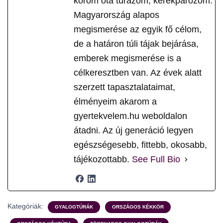
korom óta túrázom, kerékpározom.
Magyarország alapos
megismerése az egyik fő célom,
de a határon túli tájak bejárása,
emberek megismerése is a
célkeresztben van. Az évek alatt
szerzett tapasztalataimat,
élményeim akarom a
gyertekvelem.hu weboldalon
átadni. Az új generáció legyen
egészségesebb, fittebb, okosabb,
tájékozottabb.
See Full Bio
Kategóriák:
GYALOGTÚRÁK
ORSZÁGOS KÉKKÖR