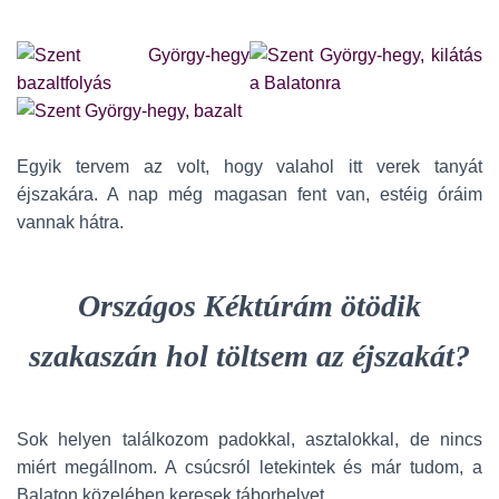
Egyik tervem az volt, hogy valahol itt verek tanyát
éjszakára. A nap még magasan fent van, estéig óráim
vannak hátra.
Országos Kéktúrám ötödik
szakaszán hol töltsem az éjszakát?
Sok helyen találkozom padokkal, asztalokkal, de nincs
miért megállnom. A csúcsról letekintek és már tudom, a
Balaton közelében keresek táborhelyet.