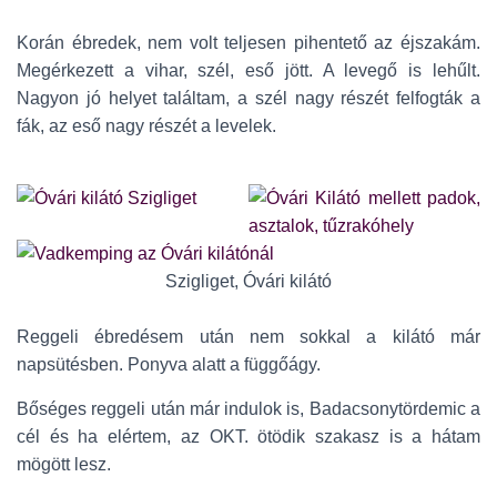
Korán ébredek, nem volt teljesen pihentető az éjszakám.
Megérkezett a vihar, szél, eső jött. A levegő is lehűlt.
Nagyon jó helyet találtam, a szél nagy részét felfogták a
fák, az eső nagy részét a levelek.
Szigliget, Óvári kilátó
Reggeli ébredésem után nem sokkal a kilátó már
napsütésben. Ponyva alatt a függőágy.
Bőséges reggeli után már indulok is, Badacsonytördemic a
cél és ha elértem, az OKT. ötödik szakasz is a hátam
mögött lesz.