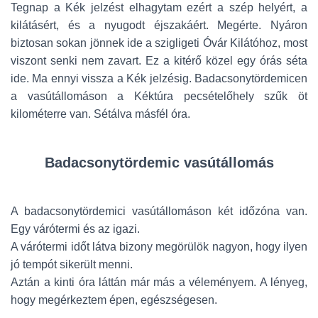
Tegnap a Kék jelzést elhagytam ezért a szép helyért, a
kilátásért, és a nyugodt éjszakáért. Megérte. Nyáron
biztosan sokan jönnek ide a szigligeti Óvár Kilátóhoz, most
viszont senki nem zavart. Ez a kitérő közel egy órás séta
ide. Ma ennyi vissza a Kék jelzésig. Badacsonytördemicen
a vasútállomáson a Kéktúra pecsételőhely szűk öt
kilométerre van. Sétálva másfél óra.
Badacsonytördemic vasútállomás
A badacsonytördemici vasútállomáson két időzóna van.
Egy várótermi és az igazi.
A várótermi időt látva bizony megörülök nagyon, hogy ilyen
jó tempót sikerült menni.
Aztán a kinti óra láttán már más a véleményem. A lényeg,
hogy megérkeztem épen, egészségesen.