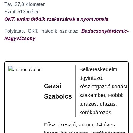
Táv: 27,8 kilométer
Szint: 513 méter
OKT. túrám ötödik szakaszának a nyomvonala
Folytatás, OKT. hatodik szakasz:
Badacsonytördemic-
Nagyvázsony
Belkereskedelmi
ügyintéző,
Gazsi
készletgazdálkodási
szakember, Hobbi:
Szabolcs
túrázás, utazás,
kerékpározás
Főszerkesztő, admin. 14 éves