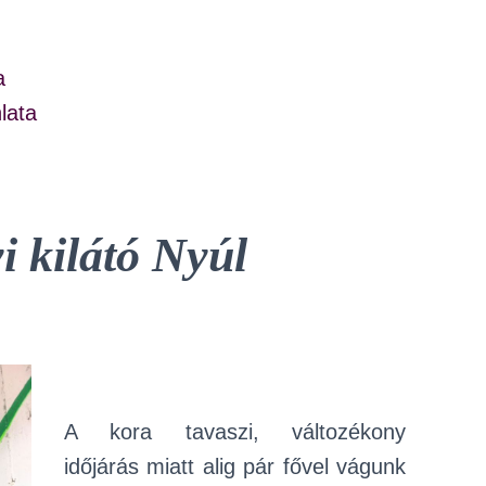
a
lata
i kilátó Nyúl
A kora tavaszi, változékony
időjárás miatt alig pár fővel vágunk