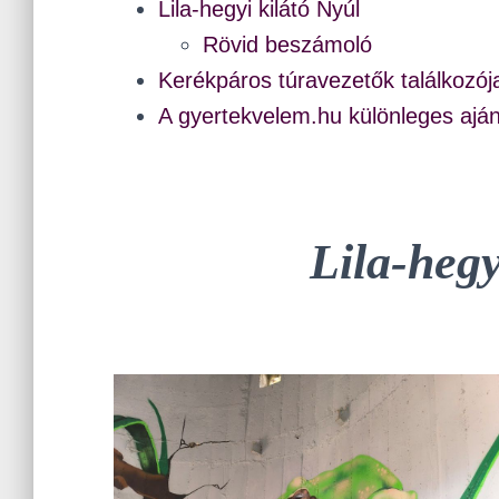
Lila-hegyi kilátó Nyúl
Rövid beszámoló
Kerékpáros túravezetők találkozój
A gyertekvelem.hu különleges aján
Lila-hegy