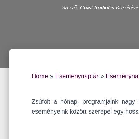
Szerző:
Gazsi Szabolcs
Közzétéve
Home
»
Eseménynaptár
»
Eseménynap
Zsúfolt a hónap, programjaink nagy 
eseményeink között szerepel egy hoss