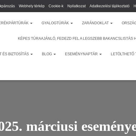
kpározás
Webhely térkép
Cookie-k
Nyilatkozat
Adatkezelési tájékoztató
H
ERÉKPÁRTÚRÁK
GYALOGTÚRÁK
ZARÁNDOKLAT
ORSZÁ
KÉPES TÚRAAJÁNLÓ, FEDEZD FEL A LEGSZEBB BAKANCSLISTÁS 
 ÉS BIZTOSÍTÁS
BLOG
ESEMÉNYNAPTÁR
LETÖLTHETŐ
025. márciusi esemény