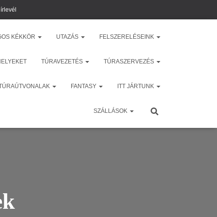
írlevél
GOS KÉKKÖR
UTAZÁS
FELSZERELÉSEINK
HELYEKET
TÚRAVEZETÉS
TÚRASZERVEZÉS
 TÚRAÚTVONALAK
FANTASY
ITT JÁRTUNK
SZÁLLÁSOK
ek