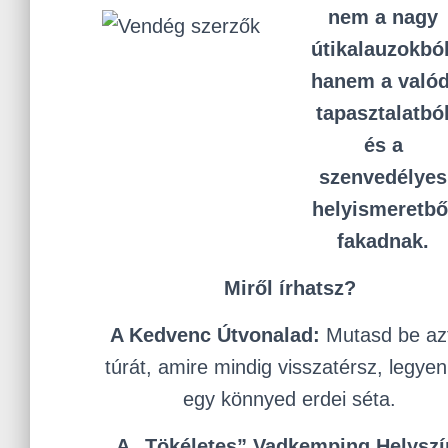
nem a nagy
útikalauzokból
hanem a valód
tapasztalatbó
és a
szenvedélyes
helyismeretbő
fakadnak.
Miről írhatsz?
A Kedvenc Útvonalad:
Mutasd be az
túrát, amire mindig visszatérsz, legyen
egy könnyed erdei séta.
A „Tökéletes” Vadkemping Helyszí