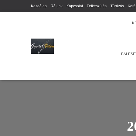
Kezdőlap
Rólunk
Kapcsolat
Felkészülés
Túrázás
Keré
K
BALESET
2