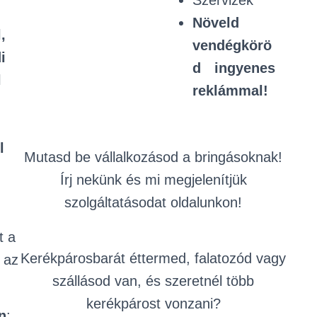
Szervizek
Növeld
,
vendégkörö
i
d ingyenes
l
reklámmal!
l
Mutasd be vállalkozásod a bringásoknak!
Írj nekünk és mi megjelenítjük
szolgáltatásodat oldalunkon!
t a
Kerékpárosbarát éttermed, falatozód vagy
 az
szállásod van, és szeretnél több
kerékpárost vonzani?
n
: