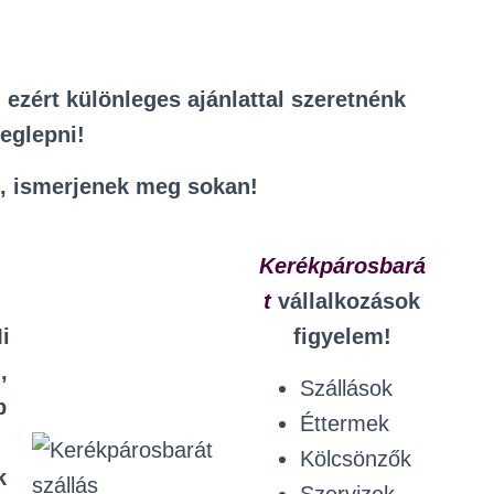
ezért különleges ajánlattal szeretnénk
eglepni!
l, ismerjenek meg sokan!
Kerékpárosbará
t
vállalkozások
i
figyelem!
,
Szállások
b
Éttermek
Kölcsönzők
k