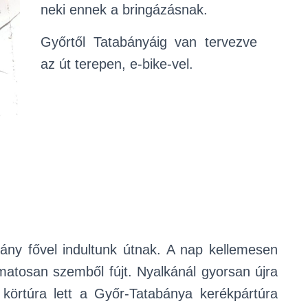
neki ennek a bringázásnak.
Győrtől Tatabányáig van tervezve
az út terepen, e-bike-vel.
hány fővel indultunk útnak. A nap kellemesen
amatosan szemből fújt. Nyalkánál gyorsan újra
 körtúra lett a Győr-Tatabánya kerékpártúra