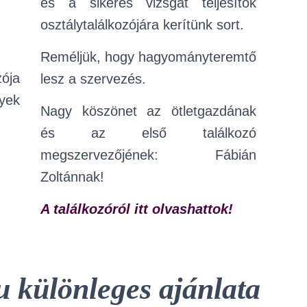
és a sikeres vizsgát teljesítők
osztálytalálkozójára kerítünk sort.
Reméljük, hogy hagyományteremtő
lesz a szervezés.
Nagy köszönet az ötletgazdának
és az első találkozó
megszervezőjének: Fábián
Zoltánnak!
A találkozóról itt olvashattok!
u különleges ajánlata