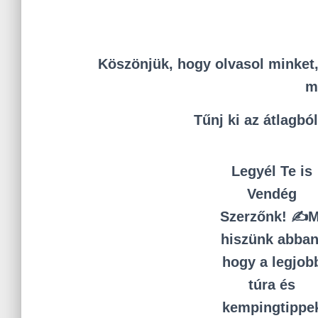
Köszönjük, hogy olvasol minket, 
m
Tűnj ki az átlagbó
Legyél Te is
Vendég
Szerzőnk! ✍️M
hiszünk abban
hogy a legjob
túra és
kempingtippe