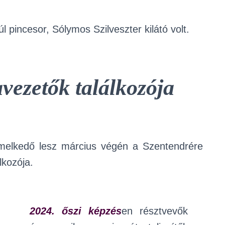
úl pincesor, Sólymos Szilveszter kilátó volt.
vezetők találkozója
elkedő lesz március végén a Szentendrére
lkozója.
2024. őszi képzés
en résztvevők