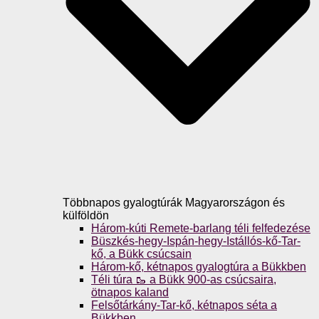
Többnapos gyalogtúrák Magyarországon és
külföldön
Három-kúti Remete-barlang téli felfedezése
Büszkés-hegy-Ispán-hegy-Istállós-kő-Tar-
kő, a Bükk csúcsain
Három-kő, kétnapos gyalogtúra a Bükkben
Téli túra 🥾 a Bükk 900-as csúcsaira,
ötnapos kaland
Felsőtárkány-Tar-kő, kétnapos séta a
Bükkben