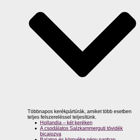
Többnapos kerékpártúrák, amiket több esetben
teljes felszereléssel teljesítünk.
Hollandia – két keréken
A csodálatos Salzkammerguti tóvidék
bicajozva
Balaton és környéke négy napban