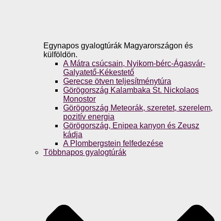
Egynapos gyalogtúrák Magyarországon és
külföldön.
A Mátra csúcsain, Nyikom-bérc-Ágasvár-
Galyatető-Kékestető
Gerecse ötven teljesítménytúra
Görögország Kalambaka St. Nickolaos
Monostor
Görögország Meteorák, szeretet, szerelem,
pozitív energia
Görögország, Enipea kanyon és Zeusz
kádja
A Plombergstein felfedezése
Többnapos gyalogtúrák