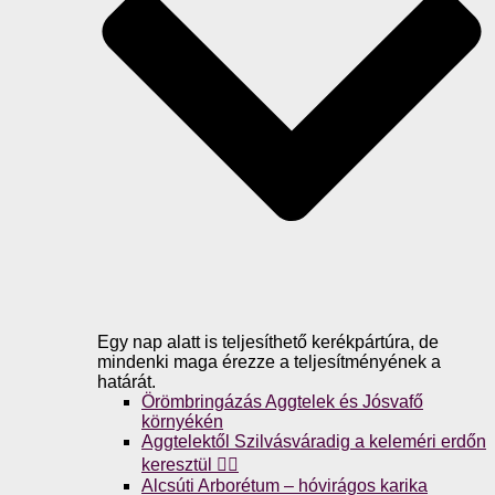
Egy nap alatt is teljesíthető kerékpártúra, de
mindenki maga érezze a teljesítményének a
határát.
Örömbringázás Aggtelek és Jósvafő
környékén
Aggtelektől Szilvásváradig a keleméri erdőn
keresztül 🚴‍♀️
Alcsúti Arborétum – hóvirágos karika