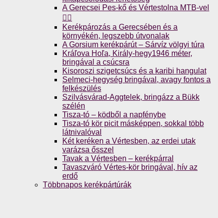
A Gerecsei Pes-kő és Vértestolna MTB-vel
🚴‍♀️
Kerékpározás a Gerecsében és a
környékén, legszebb útvonalak
A Gorsium kerékpárút – Sárvíz völgyi túra
Kráľova Hoľa, Király-hegy1946 méter,
bringával a csúcsra
Kisoroszi szigetcsúcs és a karibi hangulat
Selmeci-hegység bringával, avagy fontos a
felkészülés
Szilvásvárad-Aggtelek, bringázz a Bükk
szélén
Tisza-tó – ködből a napfénybe
Tisza-tó kör picit másképpen, sokkal több
látnivalóval
Két keréken a Vértesben, az erdei utak
varázsa ősszel
Tavak a Vértesben – kerékpárral
Tavaszváró Vértes-kör bringával, hív az
erdő
Többnapos kerékpártúrák