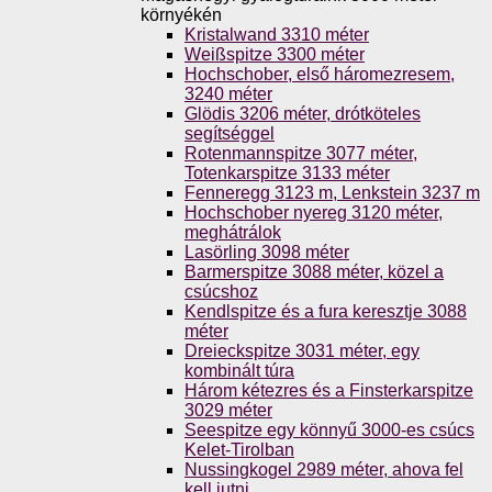
környékén
Kristalwand 3310 méter
Weißspitze 3300 méter
Hochschober, első háromezresem,
3240 méter
Glödis 3206 méter, drótköteles
segítséggel
Rotenmannspitze 3077 méter,
Totenkarspitze 3133 méter
Fenneregg 3123 m, Lenkstein 3237 m
Hochschober nyereg 3120 méter,
meghátrálok
Lasörling 3098 méter
Barmerspitze 3088 méter, közel a
csúcshoz
Kendlspitze és a fura keresztje 3088
méter
Dreieckspitze 3031 méter, egy
kombinált túra
Három kétezres és a Finsterkarspitze
3029 méter
Seespitze egy könnyű 3000-es csúcs
Kelet-Tirolban
Nussingkogel 2989 méter, ahova fel
kell jutni