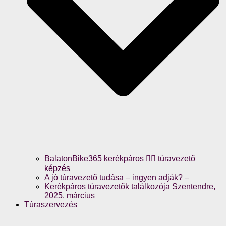
BalatonBike365 kerékpáros 🚴‍♀️ túravezető
képzés
A jó túravezető tudása – ingyen adják? –
Kerékpáros túravezetők találkozója Szentendre,
2025. március
Túraszervezés