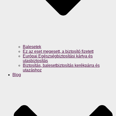
Balesetek
Ez az eset megesett, a biztosító fizetett
Európai Egészségbiztosítási kártya és
utasbiztosítás
Biztosítás, balesetbiztosítás kerékpárra és
utazáshoz
Blog