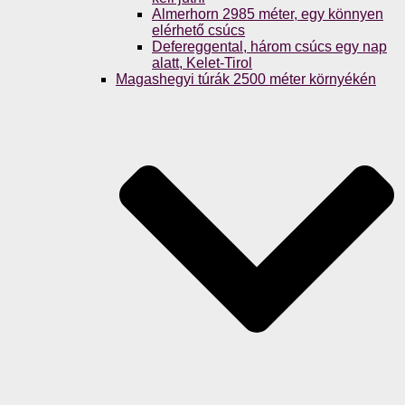
Almerhorn 2985 méter, egy könnyen
elérhető csúcs
Defereggental, három csúcs egy nap
alatt, Kelet-Tirol
Magashegyi túrák 2500 méter környékén