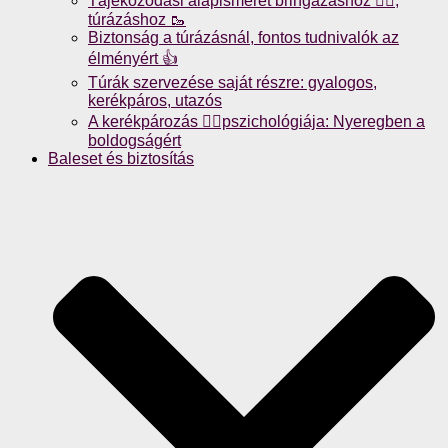
Tájékozódási alapismeret bringázáshoz 🚴‍♀️,
túrázáshoz 🥾
Biztonság a túrázásnál, fontos tudnivalók az
élményért 👍
Túrák szervezése saját részre: gyalogos,
kerékpáros, utazós
A kerékpározás 🚴‍♀️pszichológiája: Nyeregben a
boldogságért
Baleset és biztosítás