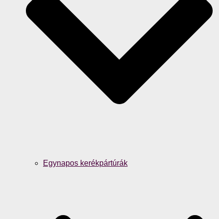
Egynapos kerékpártúrák