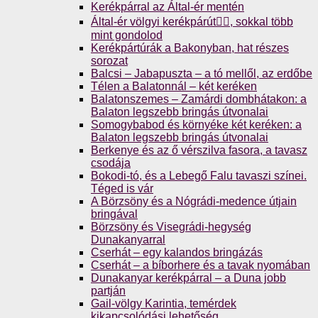
Kerékpárral az Által-ér mentén
Által-ér völgyi kerékpárút🚴‍♀️, sokkal több
mint gondolod
Kerékpártúrák a Bakonyban, hat részes
sorozat
Balcsi – Jabapuszta – a tó mellől, az erdőbe
Télen a Balatonnál – két keréken
Balatonszemes – Zamárdi dombhátakon: a
Balaton legszebb bringás útvonalai
Somogybabod és környéke két keréken: a
Balaton legszebb bringás útvonalai
Berkenye és az ő vérszilva fasora, a tavasz
csodája
Bokodi-tó, és a Lebegő Falu tavaszi színei.
Téged is vár
A Börzsöny és a Nógrádi-medence útjain
bringával
Börzsöny és Visegrádi-hegység
Dunakanyarral
Cserhát – egy kalandos bringázás
Cserhát – a bíborhere és a tavak nyomában
Dunakanyar kerékpárral – a Duna jobb
partján
Gail-völgy Karintia, temérdek
kikapcsolódási lehetőség