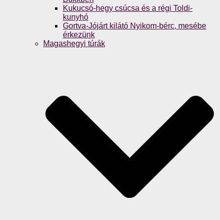
Kukucsó-hegy csúcsa és a régi Toldi-
kunyhó
Gortva-Jójárt kilátó Nyikom-bérc, mesébe
érkezünk
Magashegyi túrák