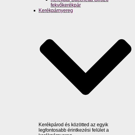
fekvőkerékpár
Kerékpárnyereg
Kerékpárod és közötted az egyik
legfontosabb érintkezési felület a