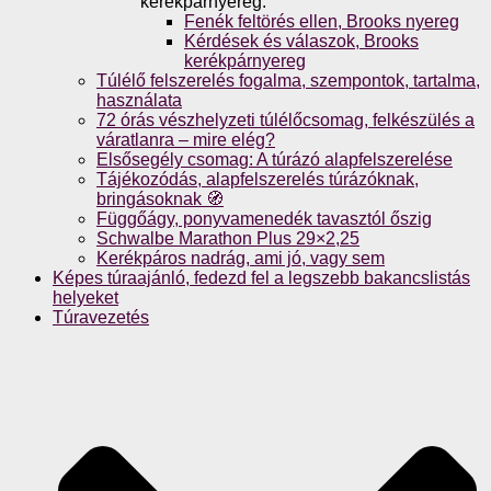
kerékpárnyereg.
Fenék feltörés ellen, Brooks nyereg
Kérdések és válaszok, Brooks
kerékpárnyereg
Túlélő felszerelés fogalma, szempontok, tartalma,
használata
72 órás vészhelyzeti túlélőcsomag, felkészülés a
váratlanra – mire elég?
Elsősegély csomag: A túrázó alapfelszerelése
Tájékozódás, alapfelszerelés túrázóknak,
bringásoknak 🧭
Függőágy, ponyvamenedék tavasztól őszig
Schwalbe Marathon Plus 29×2,25
Kerékpáros nadrág, ami jó, vagy sem
Képes túraajánló, fedezd fel a legszebb bakancslistás
helyeket
Túravezetés