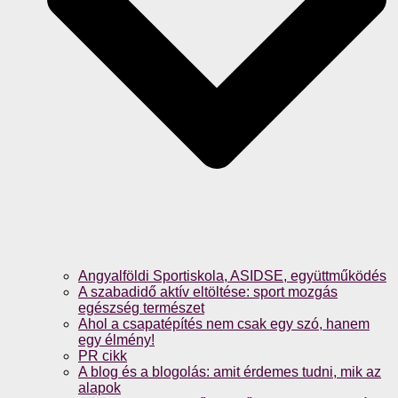
Angyalföldi Sportiskola, ASIDSE, együttműködés
A szabadidő aktív eltöltése: sport mozgás
egészség természet
Ahol a csapatépítés nem csak egy szó, hanem
egy élmény!
PR cikk
A blog és a blogolás: amit érdemes tudni, mik az
alapok