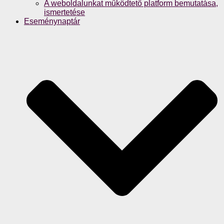
A weboldalunkat működtető platform bemutatása,
ismertetése
Eseménynaptár