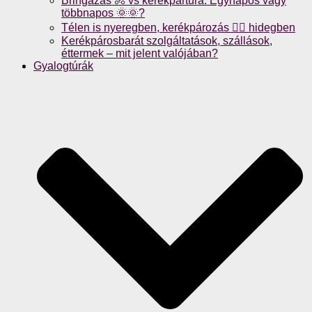
Bringázás 🚴 vs kerékpártúra: Egynapos vagy
többnapos 🌞🌞?
Télen is nyeregben, kerékpározás 🚴‍♀️ hidegben
Kerékpárosbarát szolgáltatások, szállások,
éttermek – mit jelent valójában?
Gyalogtúrák