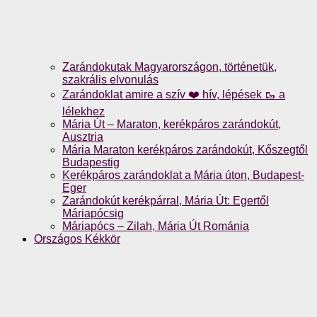
Zarándokutak Magyarországon, történetük,
szakrális elvonulás
Zarándoklat amire a szív ❤️ hív, lépések 🥾 a
lélekhez
Mária Út – Maraton, kerékpáros zarándokút,
Ausztria
Mária Maraton kerékpáros zarándokút, Kőszegtől
Budapestig
Kerékpáros zarándoklat a Mária úton, Budapest-
Eger
Zarándokút kerékpárral, Mária Út: Egertől
Máriapócsig
Máriapócs – Zilah, Mária Út Románia
Országos Kékkör