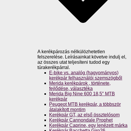
A kerékpározás nélkülözhetetlen
felszerelése. Leírásainkat követve indulj el,
az összes utat teljesíteni tudod egy
túrakerékpárral.
E-bike vs. analóg (hagyományos)
kerékpár felhasználói szemszögből
Merida kerékpárok , története,
fejlődése, választéka
Merida Big Nine 600 18,5″ MTB
kerékpár
Peugeot MTB kerékpár, a többször
átalakított montim
Kerékpár GT, az első össztelósom
Kerékpár Cannondale Prophet
Kerékpár Caprine, egy lenézett márka
Kerékpár Bacchetta Giro26