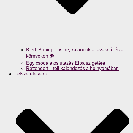
Bled, Bohinj, Fusine, kalandok a tavaknál és a
környéken 🌍
Egy csodálatos utazás Elba szigetére
Rattendorf – téli kalandozás a hó nyomában
Felszereléseink