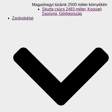
Magashegyi túráink 2500 méter környékén
Skurta csúcs 2483 méter, Κορυφή
Σκούρτα, Görögország
Zarándoklat