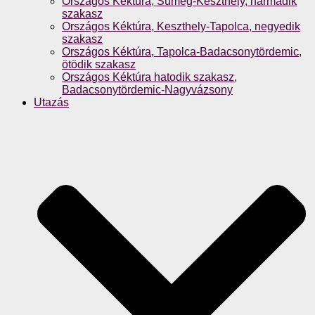
Országos Kéktúra, Sümeg-Keszthely, harmadik
szakasz
Országos Kéktúra, Keszthely-Tapolca, negyedik
szakasz
Országos Kéktúra, Tapolca-Badacsonytördemic,
ötödik szakasz
Országos Kéktúra hatodik szakasz,
Badacsonytördemic-Nagyvázsony
Utazás