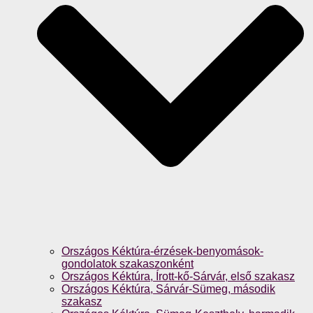
Országos Kéktúra-érzések-benyomások-
gondolatok szakaszonként
Országos Kéktúra, Írott-kő-Sárvár, első szakasz
Országos Kéktúra, Sárvár-Sümeg, második
szakasz