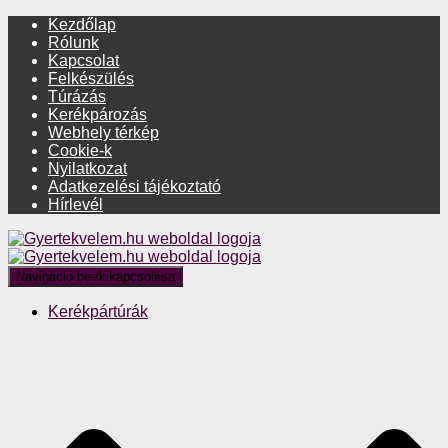
Kezdőlap
Rólunk
Kapcsolat
Felkészülés
Túrázás
Kerékpározás
Webhely térkép
Cookie-k
Nyilatkozat
Adatkezelési tájékoztató
Hírlevél
Navigáció be-/kikapcsolása
Kerékpártúrák