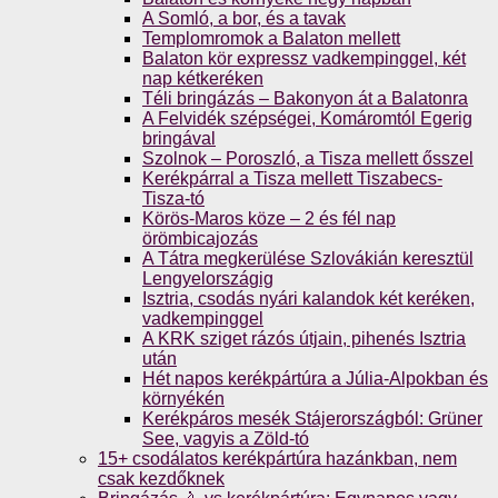
A Somló, a bor, és a tavak
Templomromok a Balaton mellett
Balaton kör expressz vadkempinggel, két
nap kétkeréken
Téli bringázás – Bakonyon át a Balatonra
A Felvidék szépségei, Komáromtól Egerig
bringával
Szolnok – Poroszló, a Tisza mellett ősszel
Kerékpárral a Tisza mellett Tiszabecs-
Tisza-tó
Körös-Maros köze – 2 és fél nap
örömbicajozás
A Tátra megkerülése Szlovákián keresztül
Lengyelországig
Isztria, csodás nyári kalandok két keréken,
vadkempinggel
A KRK sziget rázós útjain, pihenés Isztria
után
Hét napos kerékpártúra a Júlia-Alpokban és
környékén
Kerékpáros mesék Stájerországból: Grüner
See, vagyis a Zöld-tó
15+ csodálatos kerékpártúra hazánkban, nem
csak kezdőknek