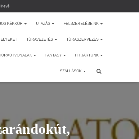
írlevél
GOS KÉKKÖR
UTAZÁS
FELSZERELÉSEINK
HELYEKET
TÚRAVEZETÉS
TÚRASZERVEZÉS
 TÚRAÚTVONALAK
FANTASY
ITT JÁRTUNK
SZÁLLÁSOK
zarándokút,