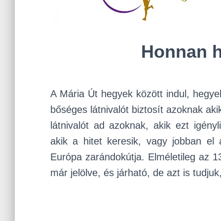
Honnan h
A Mária Út hegyek között indul, hegye
bőséges látnivalót biztosít azoknak akik
látnivalót ad azoknak, akik ezt igény
akik a hitet keresik, vagy jobban e
Európa zarándokútja. Elméletileg az 1
már jelölve, és járható, de azt is tudju