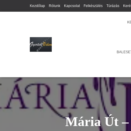
Kezdőlap
Rólunk
Kapcsolat
Felkészülés
Túrázás
Keré
K
BALESET
Mária Út –