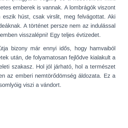
letes emberek is vannak. A lombrágók viszont
szik húst, csak virslit, meg felvágottat. Aki
ódeáknak. A történet persze nem az indulással
emben visszalépni! Egy teljes évtizedet.
tja bizony már ennyi idős, hogy hamvaiból
ek után, de folyamatosan fejlődve kialakult a
leti szakasz. Hol jól járható, hol a természet
lyen az emberi nemtörődömség áldozata. Ez a
somlyóig viszi a vándort.