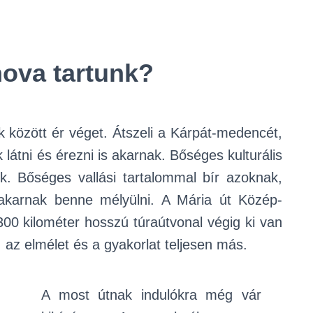
ova tartunk?
k között ér véget. Átszeli a Kárpát-medencét,
 látni és érezni is akarnak. Bőséges kulturális
lik. Bőséges vallási tartalommal bír azoknak,
l akarnak benne mélyülni. A Mária út Közép-
300 kilométer hosszú túraútvonal végig ki van
k, az elmélet és a gyakorlat teljesen más.
A most útnak indulókra még vár