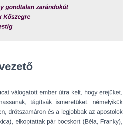
gy gondtalan zarándokút
k Kőszegre
estig
vezető
cat válogatott ember útra kelt, hogy erejüket,
assanak, tágítsák ismeretüket, némelyikük
ren, drótszamáron és a legjobbak az apostolok
ica), elkoptattak pár bocskort (Béla, Franky),