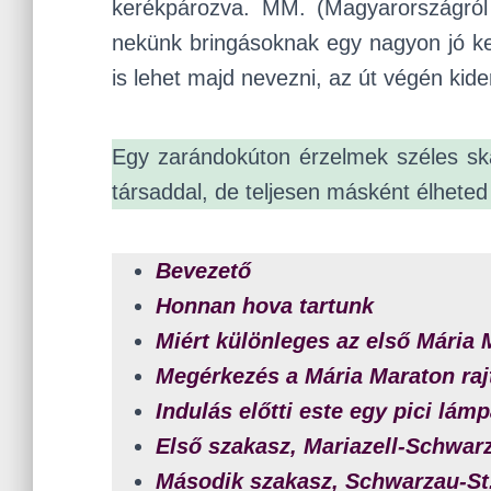
kerékpározva. MM. (Magyarországról 
nekünk bringásoknak egy nagyon jó ke
is lehet majd nevezni, az út végén kide
Egy zarándokúton érzelmek széles skál
társaddal, de teljesen másként élhete
Bevezető
Honnan hova tartunk
Miért különleges az első Mária
Megérkezés a Mária Maraton raj
Indulás előtti este egy pici lámp
Első szakasz, Mariazell-Schwar
Második szakasz, Schwarzau-S