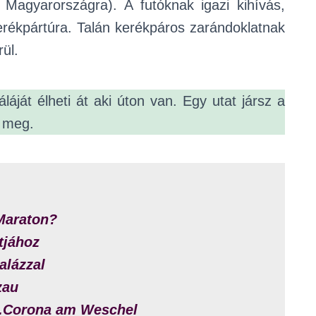
Magyarországra). A futóknak igazi kihívás,
rékpártúra. Talán kerékpáros zarándoklatnak
rül.
áját élheti át aki úton van. Egy utat jársz a
d meg.
 Maraton?
tjához
alázzal
zau
t.Corona am Weschel