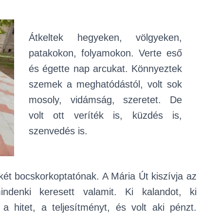
Átkeltek hegyeken, völgyeken,
patakokon, folyamokon. Verte eső
és égette nap arcukat. Könnyeztek
szemek a meghatódástól, volt sok
mosoly, vidámság, szeretet. De
volt ott veríték is, küzdés is,
szenvedés is.
 két bocskorkoptatónak. A Mária Út kiszívja az
ndenki keresett valamit. Ki kalandot, ki
 a hitet, a teljesítményt, és volt aki pénzt.