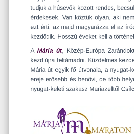
tudjuk a húsevők között rendes, becsü
érdekesek. Van köztük olyan, aki nem e
ezt érti, az majd magyarázza el az ír
kezdődik. Hosszú éveket kell a történel
A
Mária út
, Közép-Európa Zarándokú
kezd újra feltámadni. Küzdelmes kezdet
Mária út egyik fő útvonala, a nyugat-ke
ereje erősebb és benövi, de több he
nyugat-keleti szakasz Mariazelltől Csík