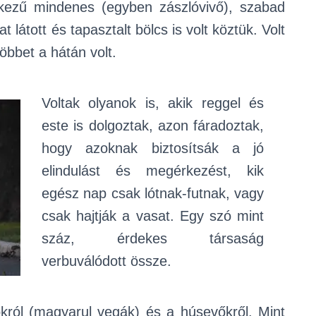
s kezű mindenes (egyben zászlóvivő), szabad
látott és tapasztalt bölcs is volt köztük. Volt
öbbet a hátán volt.
Voltak olyanok is, akik reggel és
este is dolgoztak, azon fáradoztak,
hogy azoknak biztosítsák a jó
elindulást és megérkezést, kik
egész nap csak lótnak-futnak, vagy
csak hajtják a vasat. Egy szó mint
száz, érdekes társaság
verbuválódott össze.
król (magyarul vegák) és a húsevőkről. Mint