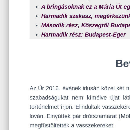
A bringásoknak ez a Mária Út e
Harmadik szakasz, megérkezün
Második rész, Kőszegtől Budap
Harmadik rész: Budapest-Eger
Be
Az Úr 2016. évének idusán közel két tu
szabadságukat nem kímélve újat láth
történelmet írjon. Elindultak vasszeké
lován. Elnyűttek pár drótszamarat (Mók
megfüstöltették a vasszekereket.