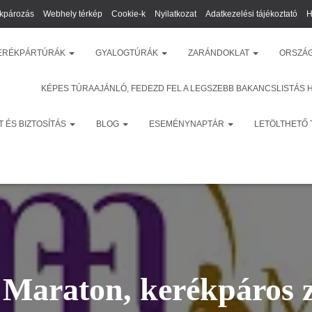
kpározás
Webhely térkép
Cookie-k
Nyilatkozat
Adatkezelési tájékoztató
H
ERÉKPÁRTÚRÁK
GYALOGTÚRÁK
ZARÁNDOKLAT
ORSZÁ
KÉPES TÚRAAJÁNLÓ, FEDEZD FEL A LEGSZEBB BAKANCSLISTÁS 
 ÉS BIZTOSÍTÁS
BLOG
ESEMÉNYNAPTÁR
LETÖLTHETŐ
 Maraton, kerékpáros 