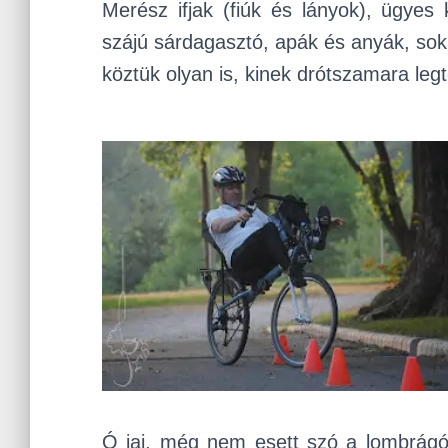
Merész ifjak (fiúk és lányok), ügye
szájú sárdagasztó, apák és anyák, sokat 
köztük olyan is, kinek drótszamara legt
Ó jaj, még nem esett szó a lombrágó