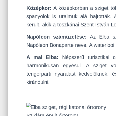
Középkor:
A középkorban a sziget tö
spanyolok is uralmuk alá hajtották.
került, akik a toszkánai Szent István
Napóleon száműzetése:
Az Elba szi
Napóleon Bonaparte neve. A waterlooi
A mai Elba:
Népszerű turisztikai 
harmonikusan egyesül. A sziget vo
tengerparti nyaralást kedvelőknek, 
kirándulni.
Sziklára épült őrtorony