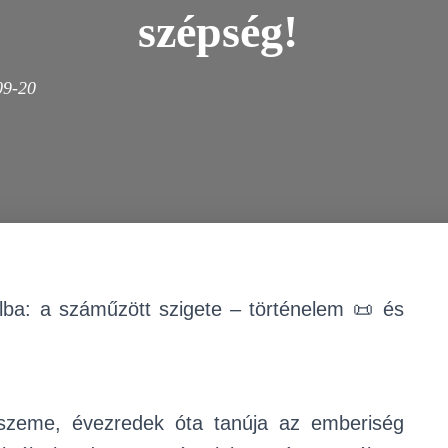
szépség!
09-20
ba: a száműzött szigete – történelem 📜 és
yszeme, évezredek óta tanúja az emberiség