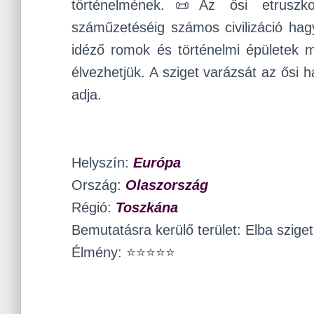
történelmének.📜Az ősi etruszk
száműzetéséig számos civilizáció hag
idéző romok és történelmi épületek 
élvezhetjük. A sziget varázsát az ős
adja.
Helyszín:
Európa
Ország:
Olaszország
Régió:
Toszkána
Bemutatásra kerülő terület: Elba sziget
Élmény: ⭐⭐⭐⭐⭐