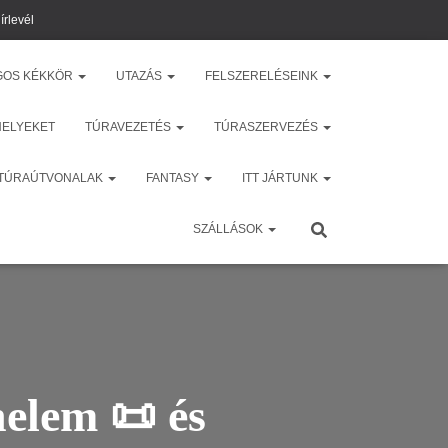
írlevél
GOS KÉKKÖR
UTAZÁS
FELSZERELÉSEINK
HELYEKET
TÚRAVEZETÉS
TÚRASZERVEZÉS
 TÚRAÚTVONALAK
FANTASY
ITT JÁRTUNK
SZÁLLÁSOK
nelem 📜 és