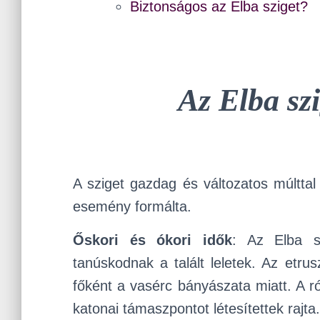
Biztonságos az Elba sziget?
Az Elba sz
A sziget gazdag és változatos múlttal 
esemény formálta.
Őskori és ókori idők
: Az Elba s
tanúskodnak a talált leletek. Az etrus
főként a vasérc bányászata miatt. A ró
katonai támaszpontot létesítettek rajta.