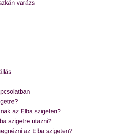
oszkán varázs
állás
apcsolatban
igetre?
nnak az Elba szigeten?
ba szigetre utazni?
megnézni az Elba szigeten?