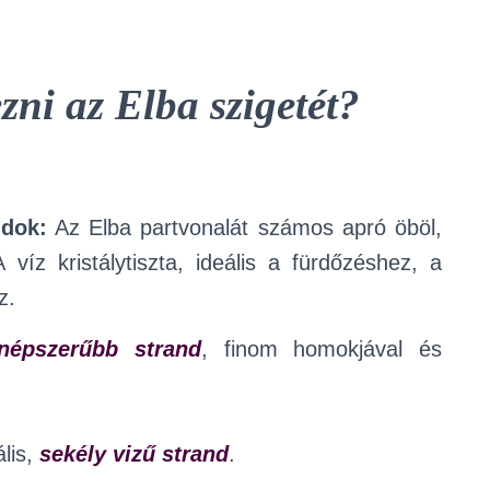
zni az Elba szigetét?
ndok:
Az Elba partvonalát számos apró öböl,
 víz kristálytiszta, ideális a fürdőzéshez, a
z.
gnépszerűbb strand
, finom homokjával és
lis,
sekély vizű strand
.