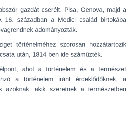
bbször gazdát cserélt. Pisa, Genova, majd a
 A 16. században a Medici család birtokába
 Lovagrendnek adományozták.
get történelméhez szorosan hozzátartozik
 csata után, 1814-ben ide száműzték.
célpont, ahol a történelem és a természet
nzó a történelem iránt érdeklődőknek, a
és azoknak, akik szeretnek a természetben