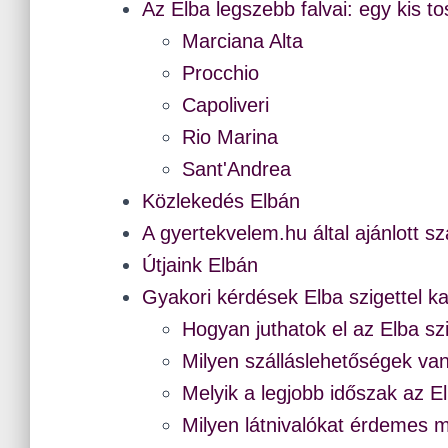
Az Elba legszebb falvai: egy kis t
Marciana Alta
Procchio
Capoliveri
Rio Marina
Sant'Andrea
Közlekedés Elbán
A gyertekvelem.hu által ajánlott sz
Útjaink Elbán
Gyakori kérdések Elba szigettel k
Hogyan juthatok el az Elba sz
Milyen szálláslehetőségek va
Melyik a legjobb időszak az El
Milyen látnivalókat érdemes 