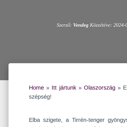
Szerző:
Vendeg
Közzétéve:
2024-
Home
»
Itt jártunk
»
Olaszország
»
El
szépség!
Elba szigete, a Tirrén-tenger gyöng