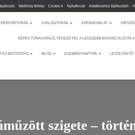
kpározás
Webhely térkép
Cookie-k
Nyilatkozat
Adatkezelési tájékoztató
H
ERÉKPÁRTÚRÁK
GYALOGTÚRÁK
ZARÁNDOKLAT
ORSZÁ
KÉPES TÚRAAJÁNLÓ, FEDEZD FEL A LEGSZEBB BAKANCSLISTÁS 
 ÉS BIZTOSÍTÁS
BLOG
ESEMÉNYNAPTÁR
LETÖLTHETŐ
áműzött szigete – törté