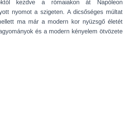
októl kezdve a rómaiakon át Napóleon
yott nyomot a szigeten. A dicsőséges múltat
mellett ma már a modern kor nyüzsgő életét
i hagyományok és a modern kényelem ötvözete