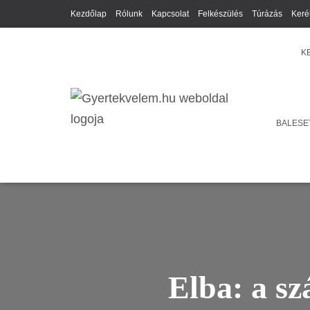
Kezdőlap
Rólunk
Kapcsolat
Felkészülés
Túrázás
Keré
K
BALESET
Elba: a sz