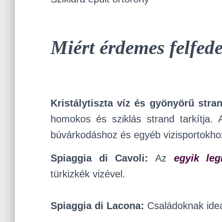
Miért érdemes felfede
Kristálytiszta víz és gyönyörű stra
homokos és sziklás strand tarkítja. A
búvárkodáshoz és egyéb vizisportokho
Spiaggia di Cavoli:
Az
egyik le
türkizkék vizével.
Spiaggia di Lacona:
Családoknak ideá