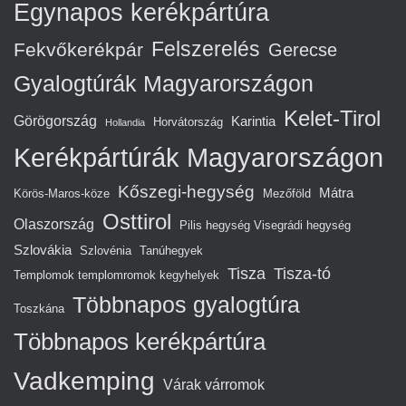
Egynapos kerékpártúra
Felszerelés
Fekvőkerékpár
Gerecse
Gyalogtúrák Magyarországon
Kelet-Tirol
Görögország
Karintia
Horvátország
Hollandia
Kerékpártúrák Magyarországon
Kőszegi-hegység
Mátra
Körös-Maros-köze
Mezőföld
Osttirol
Olaszország
Pilis hegység Visegrádi hegység
Szlovákia
Szlovénia
Tanúhegyek
Tisza
Tisza-tó
Templomok templomromok kegyhelyek
Többnapos gyalogtúra
Toszkána
Többnapos kerékpártúra
Vadkemping
Várak várromok