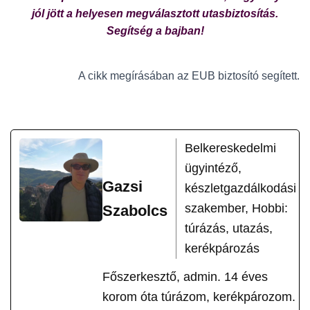
jól jött a helyesen megválasztott utasbiztosítás.
Segítség a bajban!
A cikk megírásában az EUB biztosító segített.
Belkereskedelmi
ügyintéző,
Gazsi
készletgazdálkodási
szakember, Hobbi:
Szabolcs
túrázás, utazás,
kerékpározás
Főszerkesztő, admin. 14 éves
korom óta túrázom, kerékpározom.