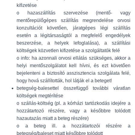
kifizetése
o hazaszállítás szervezése (mentő- vagy
mentőrepülőgépes szállítás megrendelése orvosi
konzultációt követően, járatgépes légi szállítás
esetén a légitársaságtól a megfelelő engedélyek
beszerzése, a helyek lefoglalása), a szállítási
költségek közvetlen kifizetése a szolgáltatók felé
o info: ha azonnali orvosi ellátás szükséges, akkor a
helyi mentőszolgálatot kell hívni, és ezt követően
bejelenteni a biztosító asszisztencia szolgálata felé,
hogy hová szállították, hol látják el a beteget!
betegség-balesettel összefüggő további váratlan
költségek megtérítése
o szállás-költség (pl. a kórházi tartózkodás idejére a
hozzátartozó részére, vagy a későbbre tolódott
hazautazás miatt a beteg részére)
o a beteg ill. a hozzátartozói részére a
betegség/baleset miatt későbbre tolódott