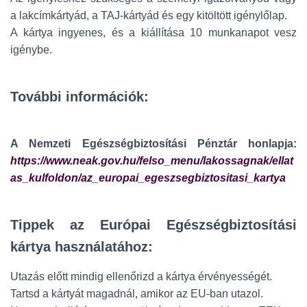
a lakcímkártyád, a TAJ-kártyád és egy kitöltött igénylőlap.
A kártya ingyenes, és a kiállítása 10 munkanapot vesz
igénybe.
További információk:
A Nemzeti Egészségbiztosítási Pénztár honlapja:
https://www.neak.gov.hu/felso_menu/lakossagnak/ellat
as_kulfoldon/az_europai_egeszsegbiztositasi_kartya
Tippek az Európai Egészségbiztosítási
kártya használatához:
Utazás előtt mindig ellenőrizd a kártya érvényességét.
Tartsd a kártyát magadnál, amikor az EU-ban utazol.