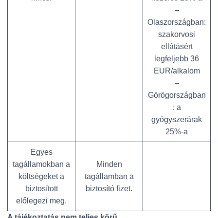
–
Olaszországban:
szakorvosi
ellátásért
legfeljebb 36
EUR/alkalom
–
Görögországban
: a
gyógyszerárak
25%-a
Egyes
tagállamokban a
Minden
költségeket a
tagállamban a
biztosított
biztosító fizet.
előlegezi meg.
A tájékoztatás nem teljes körű