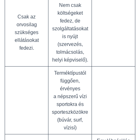
Nem csak
költségeket
Csak az
fedez, de
orvosilag
szolgáltatásokat
szükséges
is nyújt
ellátásokat
(szervezés,
fedezi.
tolmácsolás,
helyi képviselő).
Terméktípustól
függően,
érvényes
a népszerű vízi
sportokra és
sporteszközökre
(búvár, surf,
vízisí)