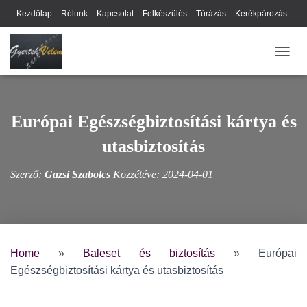
Kezdőlap
Rólunk
Kapcsolat
Felkészülés
Túrázás
Kerékpározás
Webhely térkép
Cookie-k
Nyilatkozat
Adatkezelési tájékoztató
NAVIG
Hírlevél
Európai Egészségbiztosítási kártya és
utasbiztosítás
Szerző:
Gazsi Szabolcs
Közzétéve:
2024-04-01
Home
»
Baleset és biztosítás
»
Európai
Egészségbiztosítási kártya és utasbiztosítás