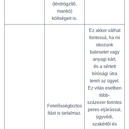
(térdrögzítő,
mankó)
költségeit is.
Ez akkor válhat
fontossá, ha mi
okozunk
balesetet vagy
anyagi kárt,
és a sértett
bírósági útra
tereli az ügyet.
Ez vitás esetben
több-
százezer forintos
Felelősségbiztos
peres eljárással,
ítást is tartalmaz.
ügyvédi,
szakértôi és