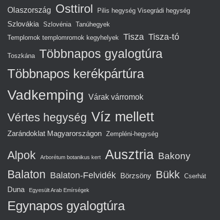
Osttirol
Olaszország
Pilis hegység Visegrádi hegység
Szlovákia
Szlovénia
Tanúhegyek
Tisza
Tisza-tó
Templomok templomromok kegyhelyek
Többnapos gyalogtúra
Toszkána
Többnapos kerékpártúra
Vadkemping
Várak várromok
Víz mellett
Vértes hegység
Zarándoklat Magyarországon
Zempléni-hegység
Ausztria
Alpok
Bakony
Arborétum botanikus kert
Balaton
Bükk
Balaton-Felvidék
Börzsöny
Cserhát
Duna
Egyesült Arab Emírségek
Egynapos gyalogtúra