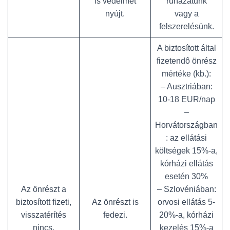
is védelmet
ruházatunk
nyújt.
vagy a
felszerelésünk.
A biztosított által
fizetendô önrész
mértéke (kb.):
– Ausztriában:
10-18 EUR/nap
–
Horvátországban
: az ellátási
költségek 15%-a,
kórházi ellátás
esetén 30%
Az önrészt a
– Szlovéniában:
biztosított fizeti,
Az önrészt is
orvosi ellátás 5-
visszatérítés
fedezi.
20%-a, kórházi
nincs.
kezelés 15%-a