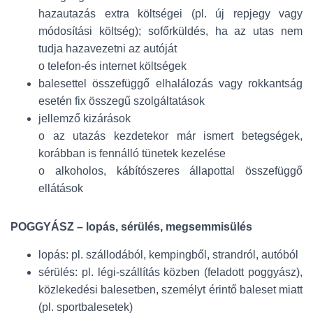
hazautazás extra költségei (pl. új repjegy vagy
módosítási költség); sofőrküldés, ha az utas nem
tudja hazavezetni az autóját
o telefon-és internet költségek
balesettel összefüggő elhalálozás vagy rokkantság
esetén fix összegű szolgáltatások
jellemző kizárások
o az utazás kezdetekor már ismert betegségek,
korábban is fennálló tünetek kezelése
o alkoholos, kábítószeres állapottal összefüggő
ellátások
POGGYÁSZ – lopás, sérülés, megsemmisülés
lopás: pl. szállodából, kempingből, strandról, autóból
sérülés: pl. légi-szállítás közben (feladott poggyász),
közlekedési balesetben, személyt érintő baleset miatt
(pl. sportbalesetek)