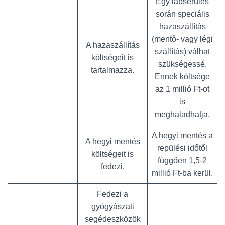
Egy lábsérülés
során speciális
hazaszállítás
(mentô- vagy légi
A hazaszállítás
szállítás) válhat
költségeit is
szükségessé.
tartalmazza.
Ennek költsége
az 1 millió Ft-ot
is
meghaladhatja.
A hegyi mentés a
A hegyi mentés
repülési időtől
költségeit is
függően 1,5-2
fedezi.
millió Ft-ba kerül.
Fedezi a
gyógyászati
segédeszközök