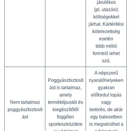
járulékos
(pl. utazási)
költségekkel
járhat. Kártérítési
kötelezettség
esetén
több millió
forintról lehet
szó.
A népszerű
Poggyászbiztosít
nyaralóhelyeken
ást is tartalmaz,
gyakran
amely
előfordul lopás
Nem tartalmaz
terméktípustól és
vagy
poggyászbiztosít
kiegészítőtől
betörés, de akár
ást
függően
egy balesetben
sporteszközökre
is megsérülhet a