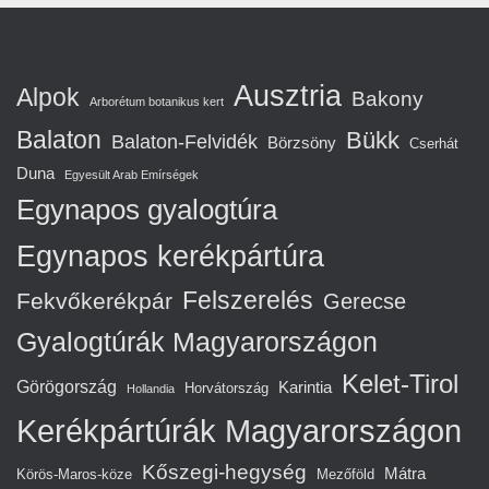
Ausztria
Alpok
Bakony
Arborétum botanikus kert
Balaton
Bükk
Balaton-Felvidék
Börzsöny
Cserhát
Duna
Egyesült Arab Emírségek
Egynapos gyalogtúra
Egynapos kerékpártúra
Felszerelés
Fekvőkerékpár
Gerecse
Gyalogtúrák Magyarországon
Kelet-Tirol
Görögország
Karintia
Horvátország
Hollandia
Kerékpártúrák Magyarországon
Kőszegi-hegység
Mátra
Körös-Maros-köze
Mezőföld