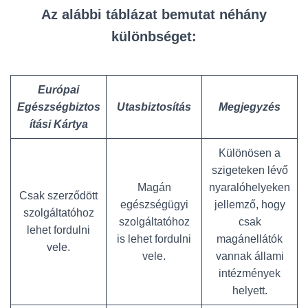
Az alábbi táblázat bemutat néhány
különbséget:
Európai
Egészségbiztos
Utasbiztosítás
Megjegyzés
ítási Kártya
Különösen a
szigeteken lévő
Magán
nyaralóhelyeken
Csak szerződött
egészségügyi
jellemző, hogy
szolgáltatóhoz
szolgáltatóhoz
csak
lehet fordulni
is lehet fordulni
magánellátók
vele.
vele.
vannak állami
intézmények
helyett.