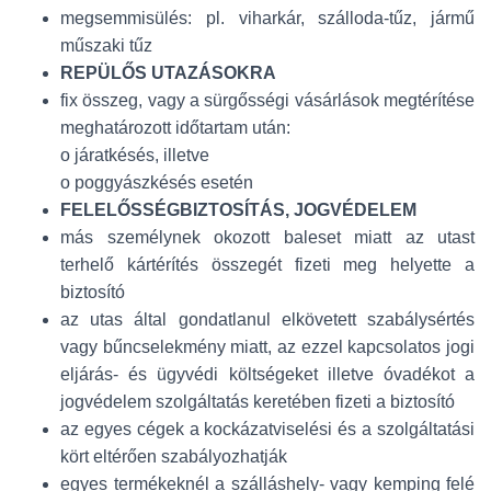
megsemmisülés: pl. viharkár, szálloda-tűz, jármű
műszaki tűz
REPÜLŐS UTAZÁSOKRA
fix összeg, vagy a sürgősségi vásárlások megtérítése
meghatározott időtartam után:
o járatkésés, illetve
o poggyászkésés esetén
FELELŐSSÉGBIZTOSÍTÁS, JOGVÉDELEM
más személynek okozott baleset miatt az utast
terhelő kártérítés összegét fizeti meg helyette a
biztosító
az utas által gondatlanul elkövetett szabálysértés
vagy bűncselekmény miatt, az ezzel kapcsolatos jogi
eljárás- és ügyvédi költségeket illetve óvadékot a
jogvédelem szolgáltatás keretében fizeti a biztosító
az egyes cégek a kockázatviselési és a szolgáltatási
kört eltérően szabályozhatják
egyes termékeknél a szálláshely- vagy kemping felé