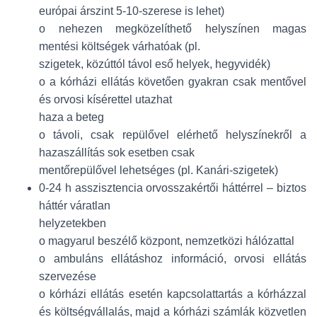
európai árszint 5-10-szerese is lehet)
o nehezen megközelíthető helyszínen magas
mentési költségek várhatóak (pl.
szigetek, közúttól távol eső helyek, hegyvidék)
o a kórházi ellátás követően gyakran csak mentővel
és orvosi kísérettel utazhat
haza a beteg
o távoli, csak repülővel elérhető helyszínekről a
hazaszállítás sok esetben csak
mentőrepülővel lehetséges (pl. Kanári-szigetek)
0-24 h asszisztencia orvosszakértői háttérrel – biztos
háttér váratlan
helyzetekben
o magyarul beszélő központ, nemzetközi hálózattal
o ambuláns ellátáshoz információ, orvosi ellátás
szervezése
o kórházi ellátás esetén kapcsolattartás a kórházzal
és költségvállalás, majd a kórházi számlák közvetlen