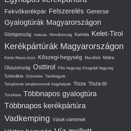
Felszerelés
Fekvőkerékpár
Gerecse
Gyalogtúrák Magyarországon
Kelet-Tirol
Görögország
Karintia
Horvátország
Hollandia
Kerékpártúrák Magyarországon
Kőszegi-hegység
Mátra
Körös-Maros-köze
Mezőföld
Osttirol
Olaszország
Pilis hegység Visegrádi hegység
Szlovákia
Szlovénia
Tanúhegyek
Tisza
Tisza-tó
Templomok templomromok kegyhelyek
Többnapos gyalogtúra
Toszkána
Többnapos kerékpártúra
Vadkemping
Várak várromok