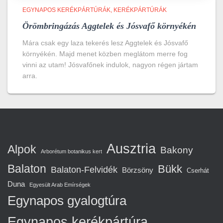
EGYNAPOS KERÉKPÁRTÚRÁK
KERÉKPÁRTÚRÁK
Örömbringázás Aggtelek és Jósvafő környékén
Mára csak egy laza tekerés lesz Aggtelek és Jósvafő
környékén. Majd menet közben meglátom merre fog
vinni az utam! Jósvafőnek indulok, nagyon régen jártam
arra.
Ausztria
Alpok
Bakony
Arborétum botanikus kert
Balaton
Bükk
Balaton-Felvidék
Börzsöny
Cserhát
Duna
Egyesült Arab Emírségek
Egynapos gyalogtúra
Egynapos kerékpártúra