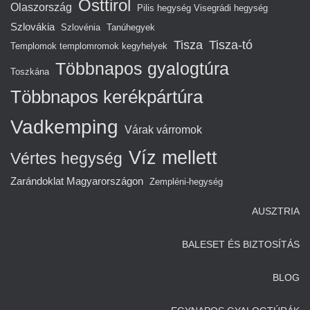
Osttirol
Olaszország
Pilis hegység Visegrádi hegység
Szlovákia
Szlovénia
Tanúhegyek
Tisza
Tisza-tó
Templomok templomromok kegyhelyek
Többnapos gyalogtúra
Toszkána
Többnapos kerékpártúra
Vadkemping
Várak várromok
Víz mellett
Vértes hegység
Zarándoklat Magyarországon
Zempléni-hegység
AUSZTRIA
BALESET ÉS BIZTOSÍTÁS
BLOG