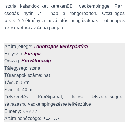
Isztria, kalandok két keréken🚴‍♀️, vadkempinggel. Pár
csodás nyári🌞 nap a tengerparton. Ötcsillagos
⭐⭐⭐⭐⭐élmény a bevállalós bringásoknak. Többnapos
kerékpártúra az Adria partján.
A túra jellege:
Többnapos kerékpártúra
Helyszín:
Európa
Ország:
Horvátország
Tájegység: Isztria
Túranapok száma: hat
Táv: 350 km
Szint: 4140 m
Felszerelés: Kerékpárral, teljes felszereltséggel,
sátrazásra, vadkempingezésre felkészülve
Élmény: ⭐⭐⭐⭐⭐
A túra nehézsége: 🚴🚴🚴🚴