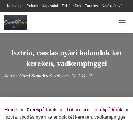
Kezdőlap
Rólunk
Kapcsolat
Felkészülés
Túrázás
Kerékpározás
Webhely térkép
Cookie-k
Nyilatkozat
Adatkezelési tájékoztató
NAVIG
Hírlevél
Isztria, csodás nyári kalandok két
keréken, vadkempinggel
Szerző:
Gazsi Szabolcs
Közzétéve:
2022-11-24
Home
»
Kerékpártúrák
»
Többnapos kerékpártúrák
»
Isztria, csodás nyári kalandok két keréken, vadkempinggel