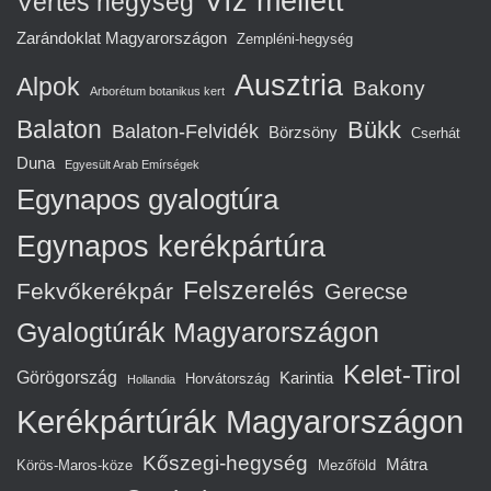
Víz mellett
Vértes hegység
Zarándoklat Magyarországon
Zempléni-hegység
Ausztria
Alpok
Bakony
Arborétum botanikus kert
Balaton
Bükk
Balaton-Felvidék
Börzsöny
Cserhát
Duna
Egyesült Arab Emírségek
Egynapos gyalogtúra
Egynapos kerékpártúra
Felszerelés
Fekvőkerékpár
Gerecse
Gyalogtúrák Magyarországon
Kelet-Tirol
Görögország
Karintia
Horvátország
Hollandia
Kerékpártúrák Magyarországon
Kőszegi-hegység
Mátra
Körös-Maros-köze
Mezőföld