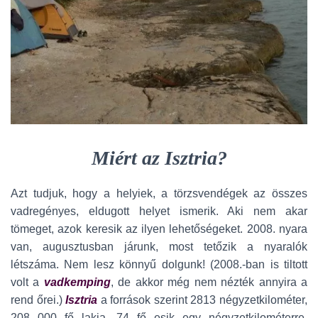
Miért az Isztria?
Azt tudjuk, hogy a helyiek, a törzsvendégek az összes
vadregényes, eldugott helyet ismerik. Aki nem akar
tömeget, azok keresik az ilyen lehetőségeket. 2008. nyara
van, augusztusban járunk, most tetőzik a nyaralók
létszáma. Nem lesz könnyű dolgunk! (2008.-ban is tiltott
volt a
vadkemping
, de akkor még nem nézték annyira a
rend őrei.)
Isztria
a források szerint 2813 négyzetkilométer,
208 000 fő lakja. 74 fő esik egy négyzetkilométerre.