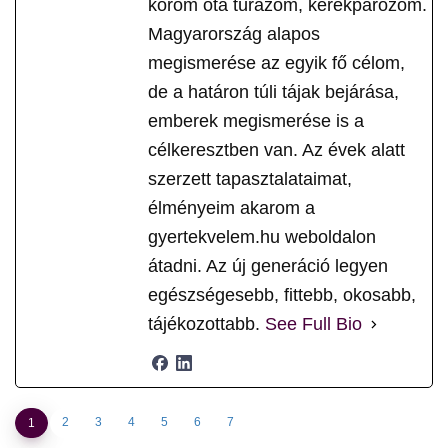
korom óta túrázom, kerékpározom.
Magyarország alapos
megismerése az egyik fő célom,
de a határon túli tájak bejárása,
emberek megismerése is a
célkeresztben van. Az évek alatt
szerzett tapasztalataimat,
élményeim akarom a
gyertekvelem.hu weboldalon
átadni. Az új generáció legyen
egészségesebb, fittebb, okosabb,
tájékozottabb.
See Full Bio
2
3
4
5
6
7
1