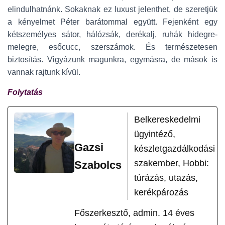
elindulhatnánk. Sokaknak ez luxust jelenthet, de szeretjük
a kényelmet Péter barátommal együtt. Fejenként egy
kétszemélyes sátor, hálózsák, derékalj, ruhák hidegre-
melegre, esőcucc, szerszámok. És természetesen
biztosítás. Vigyázunk magunkra, egymásra, de mások is
vannak rajtunk kívül.
Folytatás
Belkereskedelmi
ügyintéző,
Gazsi
készletgazdálkodási
szakember, Hobbi:
Szabolcs
túrázás, utazás,
kerékpározás
Főszerkesztő, admin. 14 éves