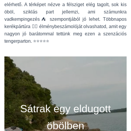
elérhető. A térképet nézve a félsziget elég tagolt, sok kis
öböl, sziklás part jellemzi, ami számunkra
vadkempingezés⛺ szempontjából jó lehet. Többnapos
kerékpártúra 🚴‍♀️ élménybeszámolóját olvashatod, amit egy
nagyon jó barátommal tettünk meg ezen a szenzációs
tengerparton. ⭐⭐⭐⭐⭐
Sátrak egy eldugott
öbölben