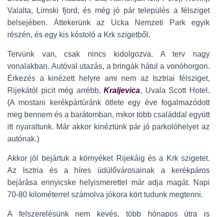
Valalta, Limski fjord, és még jó pár település a félsziget
belsejében. Áttekerünk az Ucka Nemzeti Park egyik
részén, és egy kis kóstoló a Krk szigetből.
Tervünk van, csak nincs kidolgozva. A terv nagy
vonalakban. Autóval utazás, a bringák hátul a vonóhorgon.
Érkezés a kinézett helyre ami nem az Isztriai félsziget,
Rijekától picit még arrébb,
Kraljevica
, Uvala Scott Hotel.
(A mostani kerékpártúránk ötlete egy éve fogalmazódott
meg bennem és a barátomban, mikor több családdal együtt
itt nyaraltunk. Már akkor kinéztünk pár jó parkolóhelyet az
autónak.)
Akkor jól bejártuk a környéket Rijekáig és a Krk szigetet.
Az Isztria és a híres üdülővárosainak a kerékpáros
bejárása ennyicske helyismerettel már adja magát. Napi
70-80 kilométerrel számolva jókora kört tudunk megtenni.
A felszerelésünk nem kevés, több hónapos útra is