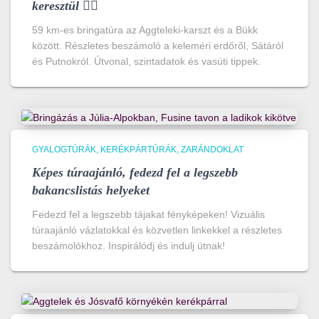
keresztül 🚴‍♀️
59 km-es bringatúra az Aggteleki-karszt és a Bükk
között. Részletes beszámoló a keleméri erdőről, Sátáról
és Putnokról. Útvonal, szintadatok és vasúti tippek.
GYALOGTÚRÁK
KERÉKPÁRTÚRÁK
ZARÁNDOKLAT
Képes túraajánló, fedezd fel a legszebb
bakancslistás helyeket
Fedezd fel a legszebb tájakat fényképeken! Vizuális
túraajánló vázlatokkal és közvetlen linkekkel a részletes
beszámolókhoz. Inspirálódj és indulj útnak!