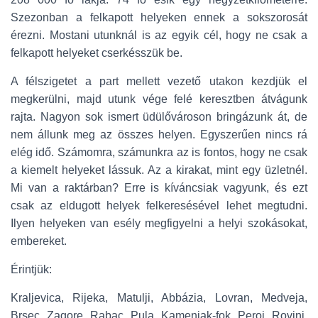
Szezonban a felkapott helyeken ennek a sokszorosát
érezni. Mostani utunknál is az egyik cél, hogy ne csak a
felkapott helyeket cserkésszük be.
A félszigetet a part mellett vezető utakon kezdjük el
megkerülni, majd utunk vége felé keresztben átvágunk
rajta. Nagyon sok ismert üdülővároson bringázunk át, de
nem állunk meg az összes helyen. Egyszerűen nincs rá
elég idő. Számomra, számunkra az is fontos, hogy ne csak
a kiemelt helyeket lássuk. Az a kirakat, mint egy üzletnél.
Mi van a raktárban? Erre is kíváncsiak vagyunk, és ezt
csak az eldugott helyek felkeresésével lehet megtudni.
Ilyen helyeken van esély megfigyelni a helyi szokásokat,
embereket.
Érintjük:
Kraljevica, Rijeka, Matulji, Abbázia, Lovran, Medveja,
Brsec, Zagore, Rabac, Pula, Kamenjak-fok, Peroj, Rovinj,