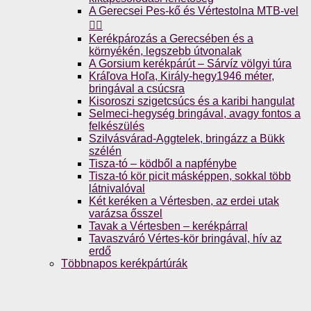
A Gerecsei Pes-kő és Vértestolna MTB-vel
🚴‍♀️
Kerékpározás a Gerecsében és a
környékén, legszebb útvonalak
A Gorsium kerékpárút – Sárvíz völgyi túra
Kráľova Hoľa, Király-hegy1946 méter,
bringával a csúcsra
Kisoroszi szigetcsúcs és a karibi hangulat
Selmeci-hegység bringával, avagy fontos a
felkészülés
Szilvásvárad-Aggtelek, bringázz a Bükk
szélén
Tisza-tó – ködből a napfénybe
Tisza-tó kör picit másképpen, sokkal több
látnivalóval
Két keréken a Vértesben, az erdei utak
varázsa ősszel
Tavak a Vértesben – kerékpárral
Tavaszváró Vértes-kör bringával, hív az
erdő
Többnapos kerékpártúrák