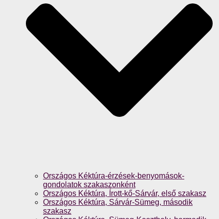
Országos Kéktúra-érzések-benyomások-
gondolatok szakaszonként
Országos Kéktúra, Írott-kő-Sárvár, első szakasz
Országos Kéktúra, Sárvár-Sümeg, második
szakasz