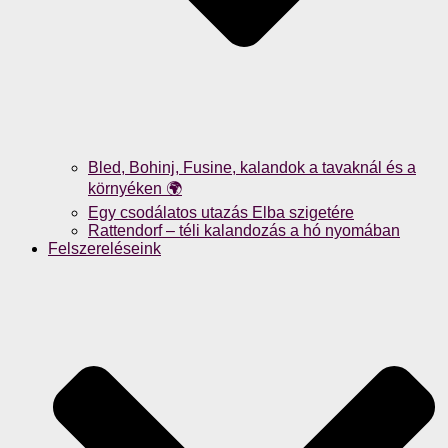
Bled, Bohinj, Fusine, kalandok a tavaknál és a
környéken 🌍
Egy csodálatos utazás Elba szigetére
Rattendorf – téli kalandozás a hó nyomában
Felszereléseink