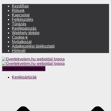
Kezdőlap
Rólunk
Kapcsolat
Felkészülés
Túrázás
Kerékpározás
Webhely térkép
Cookie-k
Nyilatkozat
Adatkezelési tájékoztató
Hírlevél
Navigáció be-/kikapcsolása
Kerékpártúrák