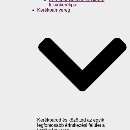
fekvőkerékpár
Kerékpárnyereg
Kerékpárod és közötted az egyik
legfontosabb érintkezési felület a