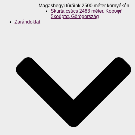
Magashegyi túráink 2500 méter környékén
Skurta csúcs 2483 méter, Κορυφή
Σκούρτα, Görögország
Zarándoklat