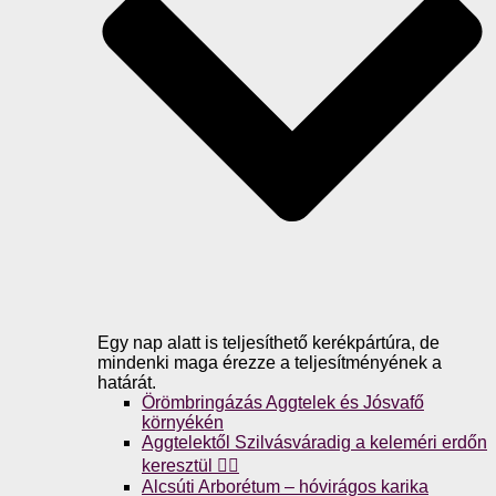
Egy nap alatt is teljesíthető kerékpártúra, de
mindenki maga érezze a teljesítményének a
határát.
Örömbringázás Aggtelek és Jósvafő
környékén
Aggtelektől Szilvásváradig a keleméri erdőn
keresztül 🚴‍♀️
Alcsúti Arborétum – hóvirágos karika