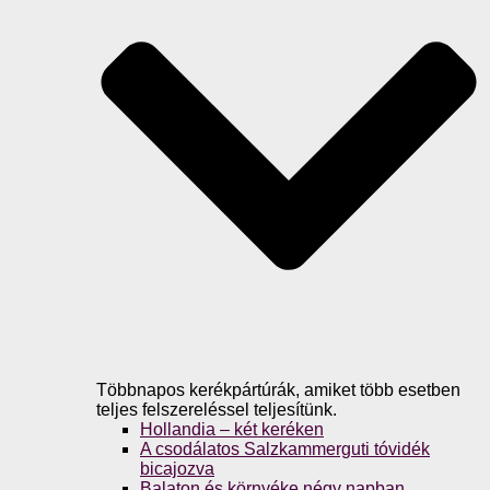
Többnapos kerékpártúrák, amiket több esetben
teljes felszereléssel teljesítünk.
Hollandia – két keréken
A csodálatos Salzkammerguti tóvidék
bicajozva
Balaton és környéke négy napban