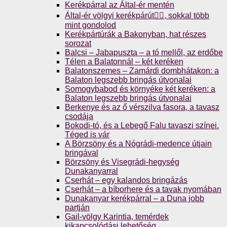
Kerékpárral az Által-ér mentén
Által-ér völgyi kerékpárút🚴‍♀️, sokkal több
mint gondolod
Kerékpártúrák a Bakonyban, hat részes
sorozat
Balcsi – Jabapuszta – a tó mellől, az erdőbe
Télen a Balatonnál – két keréken
Balatonszemes – Zamárdi dombhátakon: a
Balaton legszebb bringás útvonalai
Somogybabod és környéke két keréken: a
Balaton legszebb bringás útvonalai
Berkenye és az ő vérszilva fasora, a tavasz
csodája
Bokodi-tó, és a Lebegő Falu tavaszi színei.
Téged is vár
A Börzsöny és a Nógrádi-medence útjain
bringával
Börzsöny és Visegrádi-hegység
Dunakanyarral
Cserhát – egy kalandos bringázás
Cserhát – a bíborhere és a tavak nyomában
Dunakanyar kerékpárral – a Duna jobb
partján
Gail-völgy Karintia, temérdek
kikapcsolódási lehetőség