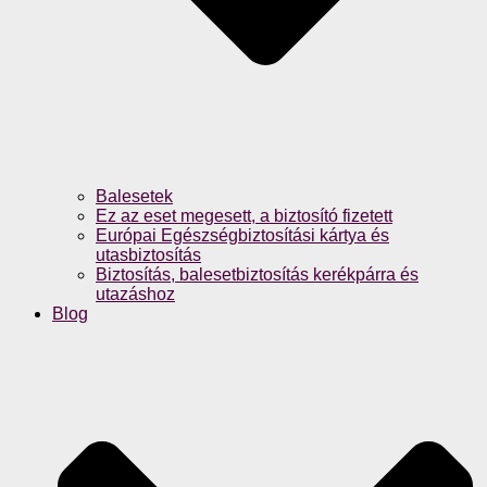
Balesetek
Ez az eset megesett, a biztosító fizetett
Európai Egészségbiztosítási kártya és
utasbiztosítás
Biztosítás, balesetbiztosítás kerékpárra és
utazáshoz
Blog