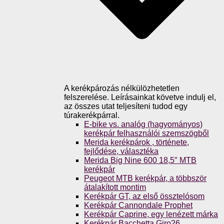
A kerékpározás nélkülözhetetlen
felszerelése. Leírásainkat követve indulj el,
az összes utat teljesíteni tudod egy
túrakerékpárral.
E-bike vs. analóg (hagyományos)
kerékpár felhasználói szemszögből
Merida kerékpárok , története,
fejlődése, választéka
Merida Big Nine 600 18,5″ MTB
kerékpár
Peugeot MTB kerékpár, a többször
átalakított montim
Kerékpár GT, az első össztelósom
Kerékpár Cannondale Prophet
Kerékpár Caprine, egy lenézett márka
Kerékpár Bacchetta Giro26