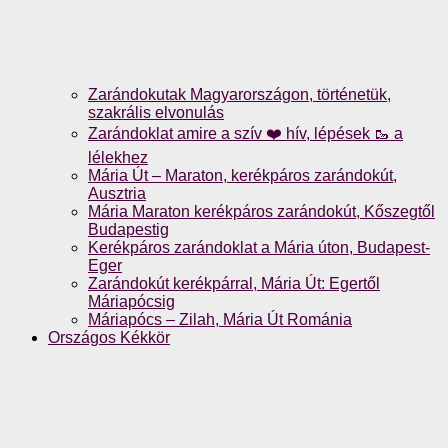
Zarándokutak Magyarországon, történetük,
szakrális elvonulás
Zarándoklat amire a szív ❤️ hív, lépések 🥾 a
lélekhez
Mária Út – Maraton, kerékpáros zarándokút,
Ausztria
Mária Maraton kerékpáros zarándokút, Kőszegtől
Budapestig
Kerékpáros zarándoklat a Mária úton, Budapest-
Eger
Zarándokút kerékpárral, Mária Út: Egertől
Máriapócsig
Máriapócs – Zilah, Mária Út Románia
Országos Kékkör