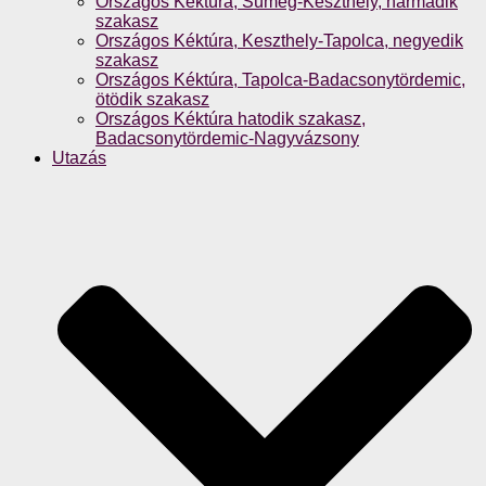
Országos Kéktúra, Sümeg-Keszthely, harmadik
szakasz
Országos Kéktúra, Keszthely-Tapolca, negyedik
szakasz
Országos Kéktúra, Tapolca-Badacsonytördemic,
ötödik szakasz
Országos Kéktúra hatodik szakasz,
Badacsonytördemic-Nagyvázsony
Utazás