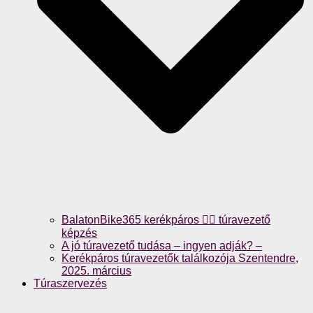
BalatonBike365 kerékpáros 🚴‍♀️ túravezető
képzés
A jó túravezető tudása – ingyen adják? –
Kerékpáros túravezetők találkozója Szentendre,
2025. március
Túraszervezés