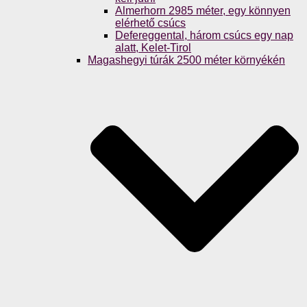
Almerhorn 2985 méter, egy könnyen
elérhető csúcs
Defereggental, három csúcs egy nap
alatt, Kelet-Tirol
Magashegyi túrák 2500 méter környékén