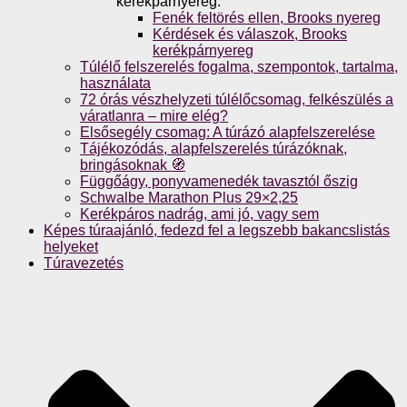
kerékpárnyereg.
Fenék feltörés ellen, Brooks nyereg
Kérdések és válaszok, Brooks
kerékpárnyereg
Túlélő felszerelés fogalma, szempontok, tartalma,
használata
72 órás vészhelyzeti túlélőcsomag, felkészülés a
váratlanra – mire elég?
Elsősegély csomag: A túrázó alapfelszerelése
Tájékozódás, alapfelszerelés túrázóknak,
bringásoknak 🧭
Függőágy, ponyvamenedék tavasztól őszig
Schwalbe Marathon Plus 29×2,25
Kerékpáros nadrág, ami jó, vagy sem
Képes túraajánló, fedezd fel a legszebb bakancslistás
helyeket
Túravezetés