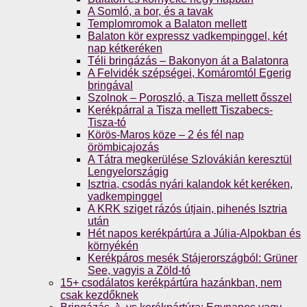
A Somló, a bor, és a tavak
Templomromok a Balaton mellett
Balaton kör expressz vadkempinggel, két
nap kétkeréken
Téli bringázás – Bakonyon át a Balatonra
A Felvidék szépségei, Komáromtól Egerig
bringával
Szolnok – Poroszló, a Tisza mellett ősszel
Kerékpárral a Tisza mellett Tiszabecs-
Tisza-tó
Körös-Maros köze – 2 és fél nap
örömbicajozás
A Tátra megkerülése Szlovákián keresztül
Lengyelországig
Isztria, csodás nyári kalandok két keréken,
vadkempinggel
A KRK sziget rázós útjain, pihenés Isztria
után
Hét napos kerékpártúra a Júlia-Alpokban és
környékén
Kerékpáros mesék Stájerországból: Grüner
See, vagyis a Zöld-tó
15+ csodálatos kerékpártúra hazánkban, nem
csak kezdőknek