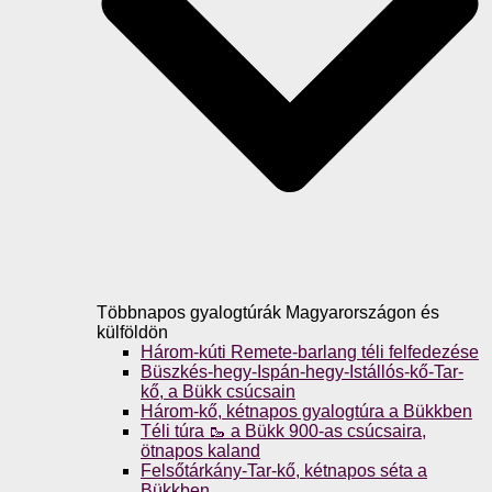
Többnapos gyalogtúrák Magyarországon és
külföldön
Három-kúti Remete-barlang téli felfedezése
Büszkés-hegy-Ispán-hegy-Istállós-kő-Tar-
kő, a Bükk csúcsain
Három-kő, kétnapos gyalogtúra a Bükkben
Téli túra 🥾 a Bükk 900-as csúcsaira,
ötnapos kaland
Felsőtárkány-Tar-kő, kétnapos séta a
Bükkben