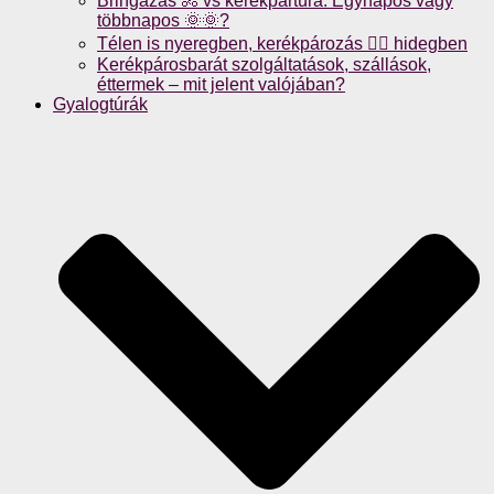
Bringázás 🚴 vs kerékpártúra: Egynapos vagy
többnapos 🌞🌞?
Télen is nyeregben, kerékpározás 🚴‍♀️ hidegben
Kerékpárosbarát szolgáltatások, szállások,
éttermek – mit jelent valójában?
Gyalogtúrák