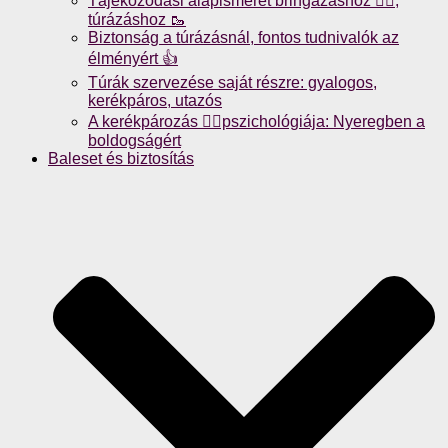
Tájékozódási alapismeret bringázáshoz 🚴‍♀️,
túrázáshoz 🥾
Biztonság a túrázásnál, fontos tudnivalók az
élményért 👍
Túrák szervezése saját részre: gyalogos,
kerékpáros, utazós
A kerékpározás 🚴‍♀️pszichológiája: Nyeregben a
boldogságért
Baleset és biztosítás