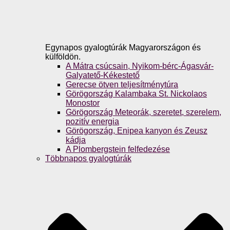
Egynapos gyalogtúrák Magyarországon és
külföldön.
A Mátra csúcsain, Nyikom-bérc-Ágasvár-
Galyatető-Kékestető
Gerecse ötven teljesítménytúra
Görögország Kalambaka St. Nickolaos
Monostor
Görögország Meteorák, szeretet, szerelem,
pozitív energia
Görögország, Enipea kanyon és Zeusz
kádja
A Plombergstein felfedezése
Többnapos gyalogtúrák