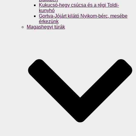
Kukucsó-hegy csúcsa és a régi Toldi-
kunyhó
Gortva-Jójárt kilátó Nyikom-bérc, mesébe
érkezünk
Magashegyi túrák