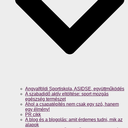
Angyalföldi Sportiskola, ASIDSE, együttműködés
A szabadidő aktív eltöltése: sport mozgás
egészség természet
Ahol a csapatépítés nem csak egy szó, hanem
egy élmény!
PR cikk
A blog és a blogolás: amit érdemes tudni, mik az
alapok