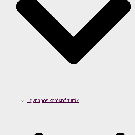
Egynapos kerékpártúrák