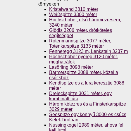
környékén
Kristalwand 3310 méter
Weißspitze 3300 méter
Hochschober, első háromezresem,
3240 méter
Glödis 3206 méter, drótköteles
segítséggel
Rotenmannspitze 3077 méter,
Totenkarspitze 3133 méter
Fenneregg 3123 m, Lenkstein 3237 m
Hochschober nyereg 3120 méter,
meghátrálok
Lasörling 3098 méter
Barmerspitze 3088 méter, közel a
csúcshoz
Kendlspitze és a fura keresztje 3088
méter
Dreieckspitze 3031 méter, egy
kombinált túra
Három kétezres és a Finsterkarspitze
3029 méter
Seespitze egy könnyű 3000-es csúcs
Kelet-Tirolban
Nussingkogel 2989 méter, ahova fel
kell jutni