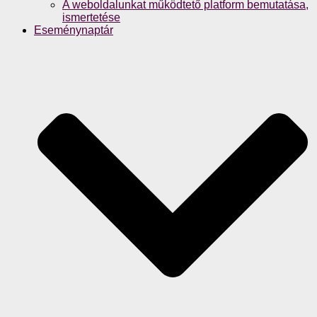
A weboldalunkat működtető platform bemutatása,
ismertetése
Eseménynaptár