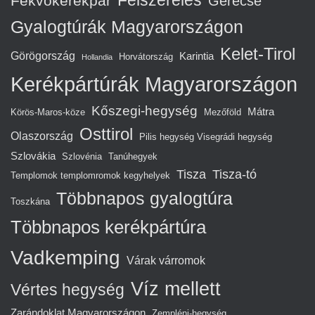
Felszerelés
Fekvőkerékpár
Gerecse
Gyalogtúrák Magyarországon
Kelet-Tirol
Görögország
Karintia
Horvátország
Hollandia
Kerékpártúrák Magyarországon
Kőszegi-hegység
Mátra
Körös-Maros-köze
Mezőföld
Osttirol
Olaszország
Pilis hegység Visegrádi hegység
Szlovákia
Szlovénia
Tanúhegyek
Tisza
Tisza-tó
Templomok templomromok kegyhelyek
Többnapos gyalogtúra
Toszkána
Többnapos kerékpártúra
Vadkemping
Várak várromok
Víz mellett
Vértes hegység
Zarándoklat Magyarországon
Zempléni-hegység