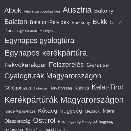
Ausztria
Alpok
Bakony
Arborétum botanikus kert
Balaton
Bükk
Balaton-Felvidék
Börzsöny
Cserhát
Duna
Egyesült Arab Emírségek
Egynapos gyalogtúra
Egynapos kerékpártúra
Felszerelés
Fekvőkerékpár
Gerecse
Gyalogtúrák Magyarországon
Kelet-Tirol
Görögország
Karintia
Horvátország
Hollandia
Kerékpártúrák Magyarországon
Kőszegi-hegység
Mátra
Körös-Maros-köze
Mezőföld
Osttirol
Olaszország
Pilis hegység Visegrádi hegység
Szlovákia
Szlovénia
Tanúhegyek