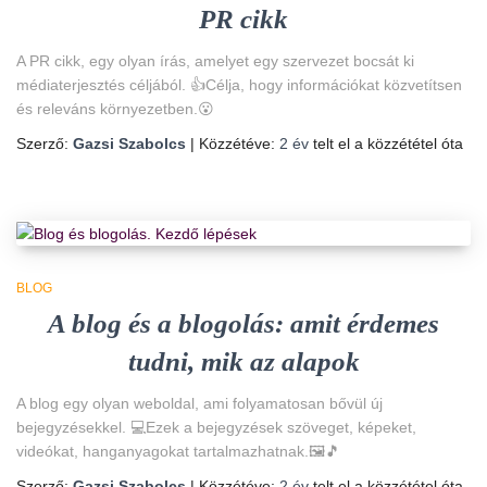
PR cikk
A PR cikk, egy olyan írás, amelyet egy szervezet bocsát ki
médiaterjesztés céljából. 👍Célja, hogy információkat közvetítsen
és releváns környezetben.😮
Szerző:
Gazsi Szabolcs
| Közzétéve:
2 év
telt el a közzététel óta
BLOG
A blog és a blogolás: amit érdemes
tudni, mik az alapok
A blog egy olyan weboldal, ami folyamatosan bővül új
bejegyzésekkel. 💻Ezek a bejegyzések szöveget, képeket,
videókat, hanganyagokat tartalmazhatnak.🖼️🎵
Szerző:
Gazsi Szabolcs
| Közzétéve:
2 év
telt el a közzététel óta