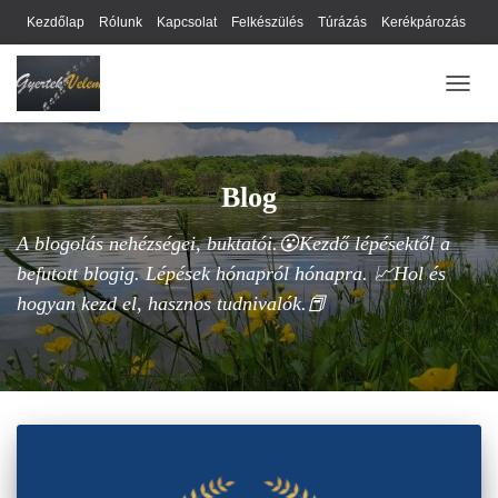
Kezdőlap
Rólunk
Kapcsolat
Felkészülés
Túrázás
Kerékpározás
Webhely térkép
Cookie-k
Nyilatkozat
Adatkezelési tájékoztató
NAVIG
Hírlevél
Blog
A blogolás nehézségei, buktatói.😮Kezdő lépésektől a
befutott blogig. Lépések hónapról hónapra. 📈Hol és
hogyan kezd el, hasznos tudnivalók.📕