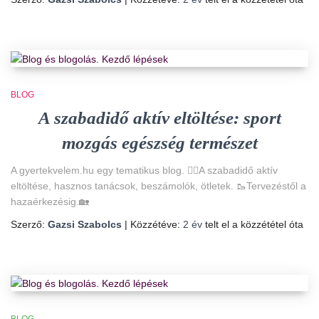
BLOG
A szabadidő aktív eltöltése: sport
mozgás egészség természet
A gyertekvelem.hu egy tematikus blog. 🚵‍♀️A szabadidő aktív
eltöltése, hasznos tanácsok, beszámolók, ötletek. 🥾Tervezéstől a
hazaérkezésig.🏡
Szerző:
Gazsi Szabolcs
| Közzétéve:
2 év
telt el a közzététel óta
BLOG