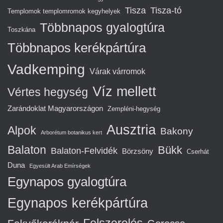
Tisza
Tisza-tó
Templomok templomromok kegyhelyek
Többnapos gyalogtúra
Toszkána
Többnapos kerékpártúra
Vadkemping
Várak várromok
Víz mellett
Vértes hegység
Zarándoklat Magyarországon
Zempléni-hegység
Ausztria
Alpok
Bakony
Arborétum botanikus kert
Balaton
Bükk
Balaton-Felvidék
Börzsöny
Cserhát
Duna
Egyesült Arab Emírségek
Egynapos gyalogtúra
Egynapos kerékpártúra