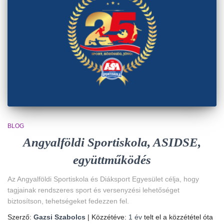
BLOG
Angyalföldi Sportiskola, ASIDSE,
együttműködés
Az Angyalföldi Sportiskola és Diáksport Egyesület célja, hogy
tagjainak rendszeres sport és versenyzési lehetőséget
biztosítson, tehetségeket fedezzen fel.
Szerző:
Gazsi Szabolcs
| Közzétéve:
1 év
telt el a közzététel óta