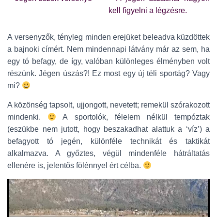
A versenyzők, tényleg minden erejüket beleadva küzdöttek
a bajnoki címért. Nem mindennapi látvány már az sem, ha
egy tó befagy, de így, valóban különleges élményben volt
részünk. Jégen úszás?! Ez most egy új téli sportág? Vagy
mi?
A közönség tapsolt, ujjongott, nevetett; remekül szórakozott
mindenki.
A sportolók, félelem nélkül tempóztak
(eszükbe nem jutott, hogy beszakadhat alattuk a ‘víz’) a
befagyott tó jegén, különféle technikát és taktikát
alkalmazva. A győztes, végül mindenféle hátráltatás
ellenére is, jelentős fölénnyel ért célba.