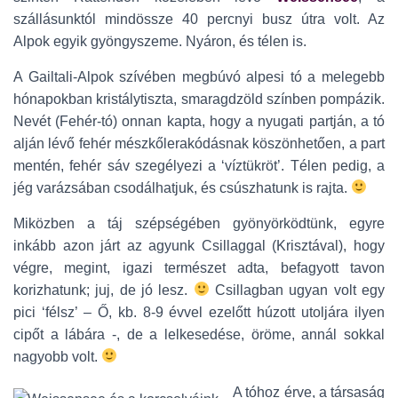
szállásunktól mindössze 40 percnyi busz útra volt. Az
Alpok egyik gyöngyszeme. Nyáron, és télen is.
A Gailtali-Alpok szívében megbúvó alpesi tó a melegebb
hónapokban kristálytiszta, smaragdzöld színben pompázik.
Nevét (Fehér-tó) onnan kapta, hogy a nyugati partján, a tó
alján lévő fehér mészkőlerakódásnak köszönhetően, a part
mentén, fehér sáv szegélyezi a ‘víztükröt’. Télen pedig, a
jég varázsában csodálhatjuk, és csúszhatunk is rajta.
Miközben a táj szépségében gyönyörködtünk, egyre
inkább azon járt az agyunk Csillaggal (Krisztával), hogy
végre, megint, igazi természet adta, befagyott tavon
korizhatunk; juj, de jó lesz.
Csillagban ugyan volt egy
pici ‘félsz’ – Ő, kb. 8-9 évvel ezelőtt húzott utoljára ilyen
cipőt a lábára -, de a lelkesedése, öröme, annál sokkal
nagyobb volt.
A tóhoz érve, a társaság