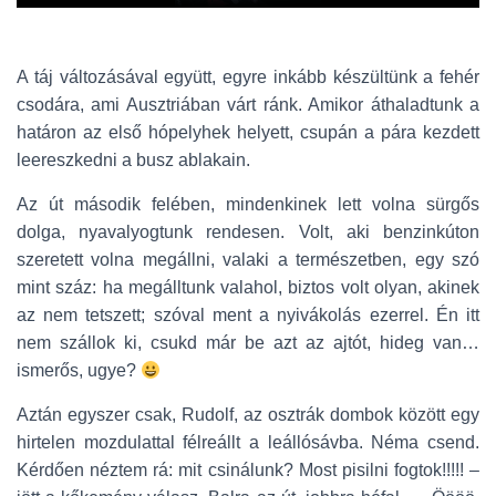
A táj változásával együtt, egyre inkább készültünk a fehér
csodára, ami Ausztriában várt ránk. Amikor áthaladtunk a
határon az első hópelyhek helyett, csupán a pára kezdett
leereszkedni a busz ablakain.
Az út második felében, mindenkinek lett volna sürgős
dolga, nyavalyogtunk rendesen. Volt, aki benzinkúton
szeretett volna megállni, valaki a természetben, egy szó
mint száz: ha megálltunk valahol, biztos volt olyan, akinek
az nem tetszett; szóval ment a nyivákolás ezerrel. Én itt
nem szállok ki, csukd már be azt az ajtót, hideg van…
ismerős, ugye?
Aztán egyszer csak, Rudolf, az osztrák dombok között egy
hirtelen mozdulattal félreállt a leállósávba. Néma csend.
Kérdően néztem rá: mit csinálunk? Most pisilni fogtok!!!!! –