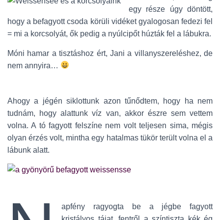
egy része úgy döntött,
hogy a befagyott csoda körüli vidéket gyalogosan fedezi fel
= mi a korcsolyát, ők pedig a nyúlcipőt húzták fel a lábukra.
Móni hamar a tisztáshoz ért, Jani a villanyszereléshez, de
nem annyira…
Ahogy a jégén siklottunk azon tűnődtem, hogy ha nem
tudnám, hogy alattunk víz van, akkor észre sem vettem
volna. A tó fagyott felszíne nem volt teljesen sima, mégis
olyan érzés volt, mintha egy hatalmas tükör terült volna el a
lábunk alatt.
apfény ragyogta be a jégbe fagyott
kristályos tájat, fentről a színtiszta kék ég