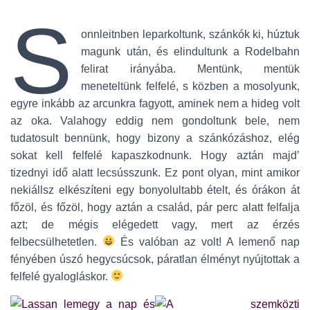
S
onnleitnben leparkoltunk, szánkók ki, húztuk
magunk után, és elindultunk a Rodelbahn
felirat irányába. Mentünk, mentük
meneteltünk felfelé, s közben a mosolyunk,
egyre inkább az arcunkra fagyott, aminek nem a hideg volt
az oka. Valahogy eddig nem gondoltunk bele, nem
tudatosult bennünk, hogy bizony a szánkózáshoz, elég
sokat kell felfelé kapaszkodnunk. Hogy aztán majd’
tizednyi idő alatt lecsússzunk. Ez pont olyan, mint amikor
nekiállsz elkészíteni egy bonyolultabb ételt, és órákon át
főzöl, és főzöl, hogy aztán a család, pár perc alatt felfalja
azt; de mégis elégedett vagy, mert az érzés
felbecsülhetetlen.
És valóban az volt! A lemenő nap
fényében úszó hegycsúcsok, páratlan élményt nyújtottak a
felfelé gyalogláskor.