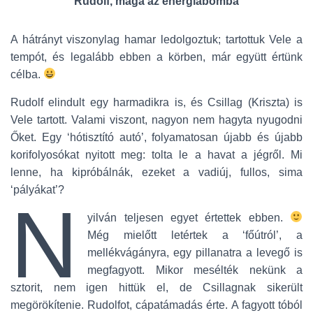
Rudolf, maga az energiabomba
A hátrányt viszonylag hamar ledolgoztuk; tartottuk Vele a
tempót, és legalább ebben a körben, már együtt értünk
célba.
Rudolf elindult egy harmadikra is, és Csillag (Kriszta) is
Vele tartott. Valami viszont, nagyon nem hagyta nyugodni
Őket. Egy ‘hótisztító autó’, folyamatosan újabb és újabb
korifolyosókat nyitott meg: tolta le a havat a jégről. Mi
lenne, ha kipróbálnák, ezeket a vadiúj, fullos, sima
‘pályákat’?
N
yilván teljesen egyet értettek ebben.
Még mielőtt letértek a ‘főútról’, a
mellékvágányra, egy pillanatra a levegő is
megfagyott. Mikor mesélték nekünk a
sztorit, nem igen hittük el, de Csillagnak sikerült
megörökítenie. Rudolfot, cápatámadás érte. A fagyott tóból