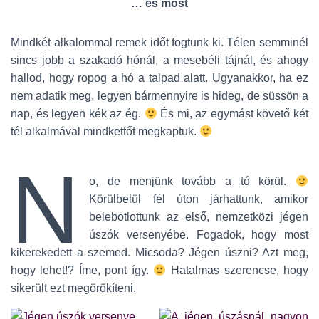
… és most
Mindkét alkalommal remek időt fogtunk ki. Télen semminél
sincs jobb a szakadó hónál, a mesebéli tájnál, és ahogy
hallod, hogy ropog a hó a talpad alatt. Ugyanakkor, ha ez
nem adatik meg, legyen bármennyire is hideg, de süssön a
nap, és legyen kék az ég.
És mi, az egymást követő két
tél alkalmával mindkettőt megkaptuk.
N
o, de menjünk tovább a tó körül.
Körülbelül fél úton járhattunk, amikor
belebotlottunk az első, nemzetközi jégen
úszók versenyébe. Fogadok, hogy most
kikerekedett a szemed. Micsoda? Jégen úszni? Azt meg,
hogy lehet!? Íme, pont így.
Hatalmas szerencse, hogy
sikerült ezt megörökíteni.