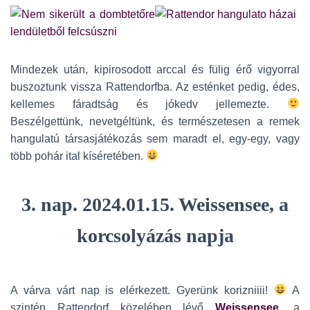
Mindezek után, kipirosodott arccal és fülig érő vigyorral
buszoztunk vissza Rattendorfba. Az esténket pedig, édes,
kellemes fáradtság és jókedv jellemezte.
Beszélgettünk, nevetgéltünk, és természetesen a remek
hangulatú társasjátékozás sem maradt el, egy-egy, vagy
több pohár ital kíséretében.
3. nap.
2024.01.15. Weissensee, a
korcsolyázás napja
A várva várt nap is elérkezett. Gyerünk korizniiii!
A
szintén Rattendorf közelében lévő
Weissensee
, a