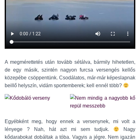
A megmérettetés után tovább sétálva, bármily hihetetlen,
de egy másik, szintén nagyon furcsa versengés kellős
közepébe csöppentünk. Csodálatos, már-már képeslapnak
beillő helyszín, vidám sportemberek; kell ennél több?
Egyébként meg, hogy ennek a versenynek, mi volt a
lényege ? Nah, hát azt mi sem tudjuk.
Nagy
kődarabokat dobáltak a tóba. Vagyis a jégre. Nem igazán