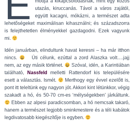
E
módja a kikapcsolódásnak, mint egy közös
utazás, kiruccanás. Távol a város zajától,
együtt kacagni, mókázni, a természet adta
lehetőségeket maximálisan kihasználni; és századszorra
is felejthetetlen élményekkel gazdagodni. Ezek vagyunk
mi.
Idén januárban, elindultunk havat keresni – ha már itthon
nincs.
Úti célunk, ezúttal a zord Alaszka volt….jajj
nem, az egy másik történet.
Szóval, idén, a Karintiában
található,
Nassfeld
melletti Rattendorf kis településére
esett a választás. Ismét.
Merthogy egy évvel ezelőtt is,
pont itt teleltünk egy nagyon jót. Akkori kint létünkkor, végig
szakadt a hó, és 50-70 cm-es ‘mélységekben’ járkáltunk.
Ebben az alpesi paradicsomban, a hó nemcsak takaró,
hanem a természet legjobb sminkmestere és a téli kabátok
legdivatosabb kiegészítője is egyben.