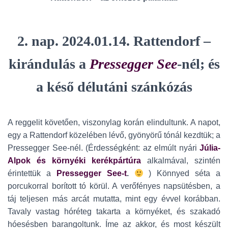
2. nap.
2024.01.14. Rattendorf –
kirándulás a
Pressegger See
-nél
; és
a késő délutáni szánkózás
A reggelit követően, viszonylag korán elindultunk. A napot,
egy a Rattendorf közelében lévő, gyönyörű tónál kezdtük; a
Pressegger See-nél. (Érdességként: az elmúlt nyári
Júlia-
Alpok és környéki kerékpártúra
alkalmával, szintén
érintettük a
Pressegger See-t
.
) Könnyed séta a
porcukorral borított tó körül. A verőfényes napsütésben, a
táj teljesen más arcát mutatta, mint egy évvel korábban.
Tavaly vastag hóréteg takarta a környéket, és szakadó
hóesésben barangoltunk. Íme az akkor, és most készült