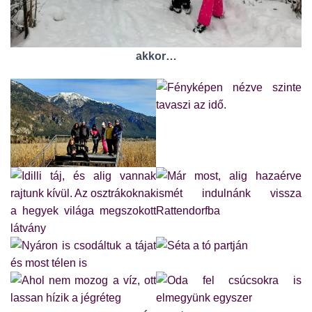
akkor…