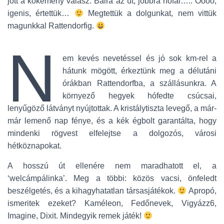
jött a kőkemény válasz. Balra az út, jobbra hófal….. Öööö,
igenis, értettük…
Megtettük a dolgunkat, nem vittük
magunkkal Rattendorfig.
N
em kevés nevetéssel és jó sok km-rel a
hátunk mögött, érkeztünk meg a délutáni
órákban Rattendorfba, a szállásunkra. A
környező hegyek hófedte csúcsai,
lenyűgöző látványt nyújtottak. A kristálytiszta levegő, a már-
már lemenő nap fénye, és a kék égbolt garantálta, hogy
mindenki rögvest elfelejtse a dolgozós, városi
hétköznapokat.
A hosszú út ellenére nem maradhatott el, a
‘welcámpálinka’. Meg a többi: közös vacsi, önfeledt
beszélgetés, és a kihagyhatatlan társasjátékok.
Apropó,
ismeritek ezeket? Kaméleon, Fedőnevek, Vigyázz6,
Imagine, Dixit. Mindegyik remek játék!