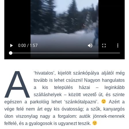
A
‘hivatalos’, kijelölt szánkópálya aljától még
tovább is lehet csúszni! Nagyon hangulatos
a kis település házai – leginkább
szálláshelyek – között vezető út, és szinte
egészen a parkolóig lehet ‘szánkótalpazni’.
Azért a
vége felé nem árt egy kis óvatosság; a szűk, kanyargós
úton viszonylag nagy a forgalom: autók jönnek-mennek
felfelé, és a gyalogosok is ugyanezt teszik.