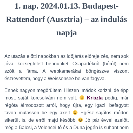
1. nap.
2024.01.13. Budapest-
Rattendorf (Ausztria) – az indulás
napja
Az utazás előtti napokban az időjárás előrejelzés, nem sok
jóval kecsegtetett bennünket. Csapadékról (hóról) nem
szólt a fáma. A webkamerákat böngészve viszont
észrevettem, hogy a Weissensee be van fagyva.
Ennek nagyon megörültem! Hiszen imádok korizni, de épp
most, saját korcsolyám nem volt.
Kriszta
pedig, már
régóta álmodozott arról, hogy újra, egy igazi, befagyott
tavon mutasson be egy axelt
Egész sajátos módon
sikerült is, de erről majd később
Jó pár évvel ezelőtt
még a Balcsi, a Velencei-tó és a Duna jegén is suhant nem