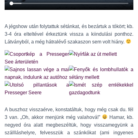
A jégshow után folytattuk sétánkat, és bezártuk a tókört; kb.
3-4 óra elteltével érkeztünk vissza a kiindulási ponthoz.
Látványból, a még hátralévő szakaszon sem volt hiány.
A buszhoz visszaérve, konstatáltuk, hogy még csak du. fél
3 van. „Oh, akkor menjünk még valahová!”
Hamar, kb.
negyed óra alatt megbeszéltük, hogy visszamegyünk a
szállláshelyre, felvesszük a szánkókat (ami ingyenes