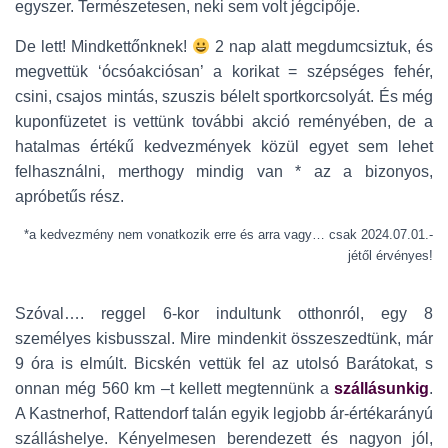
egyszer. Természetesen, neki sem volt jégcipője.
De lett! Mindkettőnknek!
2 nap alatt megdumcsiztuk, és
megvettük ‘ócsóakciósan’ a korikat = szépséges fehér,
csini, csajos mintás, szuszis bélelt sportkorcsolyát. És még
kuponfüzetet is vettünk további akció reményében, de a
hatalmas értékű kedvezmények közül egyet sem lehet
felhasználni, merthogy mindig van * az a bizonyos,
apróbetűs rész.
*a kedvezmény nem vonatkozik erre és arra vagy… csak 2024.07.01.-
jétől érvényes!
Szóval…. reggel 6-kor indultunk otthonról, egy 8
személyes kisbusszal. Mire mindenkit összeszedtünk, már
9 óra is elmúlt. Bicskén vettük fel az utolsó Barátokat, s
onnan még 560 km –t kellett megtennünk a
szállásunkig
.
A Kastnerhof, Rattendorf talán egyik legjobb ár-értékarányú
szálláshelye. Kényelmesen berendezett és nagyon jól,