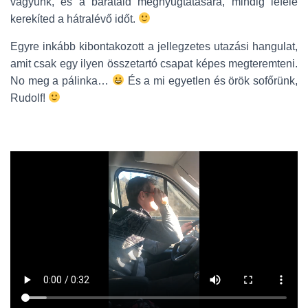
vagyunk, és a barátaid megnyugtatására, mindig lefelé
kerekíted a hátralévő időt.
Egyre inkább kibontakozott a jellegzetes utazási hangulat,
amit csak egy ilyen összetartó csapat képes megteremteni.
No meg a pálinka…
És a mi egyetlen és örök sofőrünk,
Rudolf!