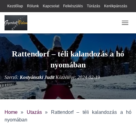
Kezdőlap
Rólunk
Kapcsolat
Felkészülés
Túrázás
Kerékpározás
Webhely térkép
Cookie-k
Nyilatkozat
Adatkezelési tájékoztató
NAVIG
Hírlevél
Rattendorf – téli kalandozás a hó
nyomában
Szerző:
Kostyánszki Judit
Közzétéve:
2024-02-19
Home
»
Utazás
»
Rattendorf – téli kalandozás a hó
nyomában