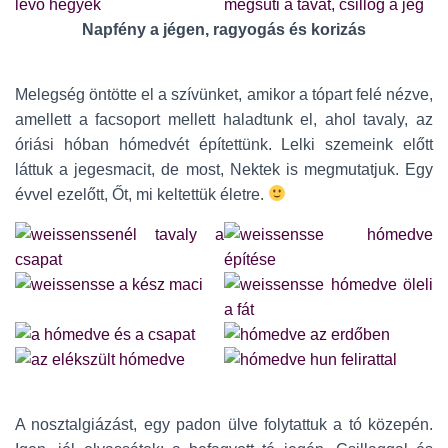
Napfény a jégen, ragyogás és korizás
Melegség öntötte el a szívünket, amikor a tópart felé nézve,
amellett a facsoport mellett haladtunk el, ahol tavaly, az
óriási hóban hómedvét építettünk. Lelki szemeink előtt
láttuk a jegesmacit, de most, Nektek is megmutatjuk. Egy
évvel ezelőtt, Őt, mi keltettük életre.
A nosztalgiázást, egy padon ülve folytattuk a tó közepén.