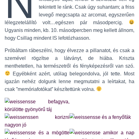
N
tekintett le ránk. Csak úgy suhantam; a friss
levegő megcsapta az arcomat, egyszerűen
lélegzetelállító volt…egészen pár másodpercig.
Ugyanis minden, kb. 10. másodpercben meg kellett állnom,
hogy Csillag mindent IS lefotózhasson.
Próbáltam rábeszélni, hogy élvezze a pillanatot, és csak a
szemével rögzítse a látványt, de hiába. Kriszta
menthetetlen, ha természetről és fényképezésről van szó.
Egyébként azért, utólag belegondolva, jól tette. Most
igazán nehéz dolgunk lenne megmutatni a leírtakat, ha
csak ”memóriafotókat” készítettünk volna.