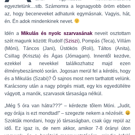
egyeztetünk…stb. Számomra a legnagyobb öröm ebben
az, hogy beceneveket adhatunk egymásnak. Vagyis, hát,
én. Én adok mindenkinek nevet.
Idén a
Mikulás és nyolc szarvasának
neveit osztottam
szét magunk között: Rudolf (
Sziszi
), Pompás (Teca), Villám
(Móni), Táncos (Jani), Üstökös (Roli), Táltos (Anita),
Csillag (Kriszta) és Ágas (Jómagam). Innentől kezdve,
ezekkel a nevekkel találkozhatsz majd ezen
élménybeszámoló során. Jogosan merül fel a kérdés, hogy
és a Mikulás (Szabi)? Ő sajnos most nem tarthatott velünk.
Karácsony után a nagy pörgés miatt, egy kis egyedüllétre
vágyott, a manók, szarvasok társasága nélkül.
„Még 5 óra van hátra???” – kérdezte tőlem Móni. „Judit,
egy órája is ezt mondtad!” – szegezte nekem a nézését.
Szokták mondani, hogy jó társaságban, csak úgy repül az
idő. Ez igaz is, de nem akkor, amikor 7-8 órányi úton