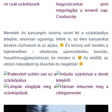
Meredek és kanyargós ösvény vezet fel a szánkópálya
tetejére, ahonnan ugyanígy, lefelé is, az éles kanyarokat
bevéve zúzhatunk le az aljára.
És bizony volt minden a
lejtmenetben – sikoltozás, jajveszékelés, borulás,
huuuhhhuujjjjdejóóóózás, és minden is.
Az elsőtől, az
utolsó másodpercig élveztük és megéltük!