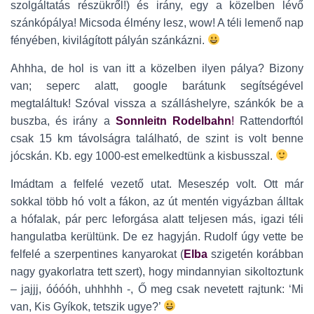
szolgáltatás részükről!) és irány, egy a közelben lévő
szánkópálya! Micsoda élmény lesz, wow! A téli lemenő nap
fényében, kivilágított pályán szánkázni.
Ahhha, de hol is van itt a közelben ilyen pálya? Bizony
van; seperc alatt, google barátunk segítségével
megtaláltuk! Szóval vissza a szálláshelyre, szánkók be a
buszba, és irány a
Sonnleitn Rodelbahn
!
Rattendorftól
csak 15 km távolságra található, de szint is volt benne
jócskán. Kb. egy 1000-est emelkedtünk a kisbusszal.
Imádtam a felfelé vezető utat. Meseszép volt. Ott már
sokkal több hó volt a fákon, az út mentén vigyázban álltak
a hófalak, pár perc leforgása alatt teljesen más, igazi téli
hangulatba kerültünk. De ez hagyján. Rudolf úgy vette be
felfelé a szerpentines kanyarokat (
Elba
szigetén korábban
nagy gyakorlatra tett szert), hogy mindannyian sikoltoztunk
– jajjj, óóóóh, uhhhhh -, Ő meg csak nevetett rajtunk: ‘Mi
van, Kis Gyíkok, tetszik ugye?’