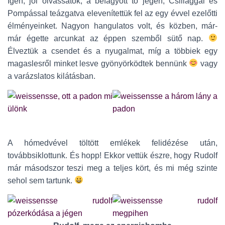
Igen, jól olvassátok; a befagyott tó jegén, Csillaggal és
Pompással teázgatva elevenítettük fel az egy évvel ezelőtti
élményeinket. Nagyon hangulatos volt, és közben, már-
már égette arcunkat az éppen szemből sütő nap.
Élveztük a csendet és a nyugalmat, míg a többiek egy
magaslesről minket lesve gyönyörködtek bennünk
vagy
a varázslatos kilátásban.
A hómedvével töltött emlékek felidézése után,
továbbsiklottunk. És hopp! Ekkor vettük észre, hogy Rudolf
már másodszor teszi meg a teljes kört, és mi még szinte
sehol sem tartunk.