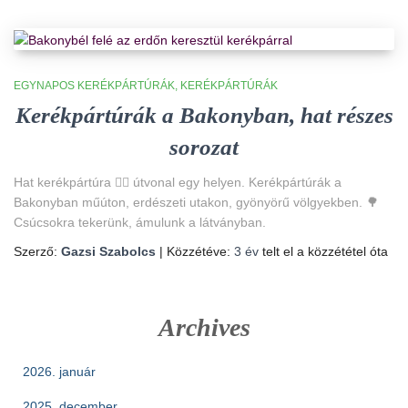
EGYNAPOS KERÉKPÁRTÚRÁK
KERÉKPÁRTÚRÁK
Kerékpártúrák a Bakonyban, hat részes
sorozat
Hat kerékpártúra 🚴‍♀️ útvonal egy helyen. Kerékpártúrák a
Bakonyban műúton, erdészeti utakon, gyönyörű völgyekben. 🌳
Csúcsokra tekerünk, ámulunk a látványban.
Szerző:
Gazsi Szabolcs
| Közzétéve:
3 év
telt el a közzététel óta
Archives
2026. január
2025. december