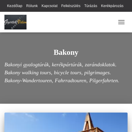
Kezdőlap
Rólunk
Kapcsolat
Felkészülés
Túrázás
Kerékpározás
Webhely térkép
Cookie-k
Nyilatkozat
Adatkezelési tájékoztató
NAVIG
Hírlevél
Bakony
Bakonyi gyalogtúrák, kerékpártúrák, zarándoklatok.
Bakony walking tours, bicycle tours, pilgrimages.
Bakony-Wandertouren, Fahrradtouren, Pilgerfahrten.