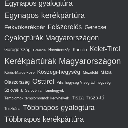
Egynapos gyalogtúra
Egynapos kerékpártúra
Felszerelés
Fekvőkerékpár
Gerecse
Gyalogtúrák Magyarországon
Kelet-Tirol
Görögország
Karintia
Horvátország
Hollandia
Kerékpártúrák Magyarországon
Kőszegi-hegység
Mátra
Körös-Maros-köze
Mezőföld
Osttirol
Olaszország
Pilis hegység Visegrádi hegység
Szlovákia
Szlovénia
Tanúhegyek
Tisza
Tisza-tó
Templomok templomromok kegyhelyek
Többnapos gyalogtúra
Toszkána
Többnapos kerékpártúra