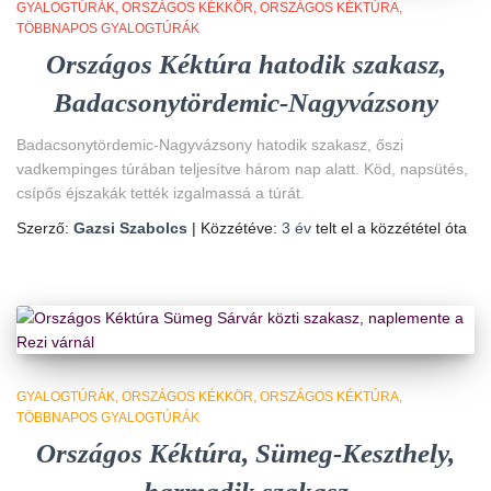
GYALOGTÚRÁK
ORSZÁGOS KÉKKÖR
ORSZÁGOS KÉKTÚRA
TÖBBNAPOS GYALOGTÚRÁK
Országos Kéktúra hatodik szakasz,
Badacsonytördemic-Nagyvázsony
Badacsonytördemic-Nagyvázsony hatodik szakasz, őszi
vadkempinges túrában teljesítve három nap alatt. Köd, napsütés,
csípős éjszakák tették izgalmassá a túrát.
Szerző:
Gazsi Szabolcs
| Közzétéve:
3 év
telt el a közzététel óta
GYALOGTÚRÁK
ORSZÁGOS KÉKKÖR
ORSZÁGOS KÉKTÚRA
TÖBBNAPOS GYALOGTÚRÁK
Országos Kéktúra, Sümeg-Keszthely,