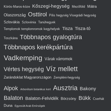
Kőszegi-hegység
Mátra
Körös-Maros-köze
Mezőföld
Osttirol
Olaszország
Pilis hegység Visegrádi hegység
Szlovákia
Szlovénia
Tanúhegyek
Tisza
Tisza-tó
Templomok templomromok kegyhelyek
Többnapos gyalogtúra
Toszkána
Többnapos kerékpártúra
Vadkemping
Várak várromok
Víz mellett
Vértes hegység
Zarándoklat Magyarországon
Zempléni-hegység
Ausztria
Alpok
Bakony
Arborétum botanikus kert
Balaton
Bükk
Balaton-Felvidék
Börzsöny
Cserhát
Duna
Egyesült Arab Emírségek