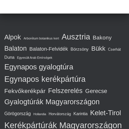
Ausztria
Alpok
Bakony
Arborétum botanikus kert
Balaton
Bükk
Balaton-Felvidék
Börzsöny
Cserhát
Duna
Egyesült Arab Emírségek
Egynapos gyalogtúra
Egynapos kerékpártúra
Felszerelés
Fekvőkerékpár
Gerecse
Gyalogtúrák Magyarországon
Kelet-Tirol
Görögország
Karintia
Horvátország
Hollandia
Kerékpártúrák Magyarországon