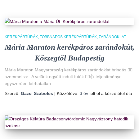
KERÉKPÁRTÚRÁK
TÖBBNAPOS KERÉKPÁRTÚRÁK
ZARÁNDOKLAT
Mária Maraton kerékpáros zarándokút,
Kőszegtől Budapestig
Mária Maraton Magyarország kerékpáros zarándoklat bringás 🚴‍♀️
szemmel 👀 . A velünk együtt indult futók 🏃‍♀️👍 teljesítménye
egyszerűen leírhatatlan.
Szerző:
Gazsi Szabolcs
| Közzétéve:
3 év
telt el a közzététel óta