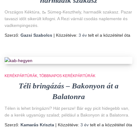
harmadik szakasz
Országos Kéktúra, 🥾 Sümeg-Keszthely, harmadik szakasz. Pazar
tavaszi időt sikerült kifogni. A Rezi várnál csodás naplemente és
vadkempingezés.
Szerző:
Gazsi Szabolcs
| Közzétéve:
3 év
telt el a közzététel óta
KERÉKPÁRTÚRÁK
TÖBBNAPOS KERÉKPÁRTÚRÁK
Téli bringázás – Bakonyon át a
Balatonra
Télen is lehet bringázni? Hát persze! Bár egy picit hidegebb van,
de a kerék ugyanúgy szalad; például a Bakonyon át a Balatonra.
Szerző:
Kamarás Kriszta
| Közzétéve:
3 év
telt el a közzététel óta