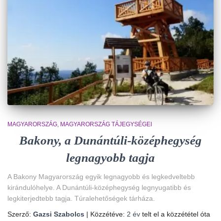
MAGYARORSZÁG
MAGYARORSZÁG TÁJEGYSÉGEI
Bakony, a Dunántúli-középhegység
legnagyobb tagja
A Bakony Magyarország egyik legnagyobb és legkedveltebb
kirándulóhelye. A Dunántúli-középhegység legnyugatibb és
legkiterjedtebb tagja. Túralehetőségek tárháza.
Szerző:
Gazsi Szabolcs
| Közzétéve:
2 év
telt el a közzététel óta