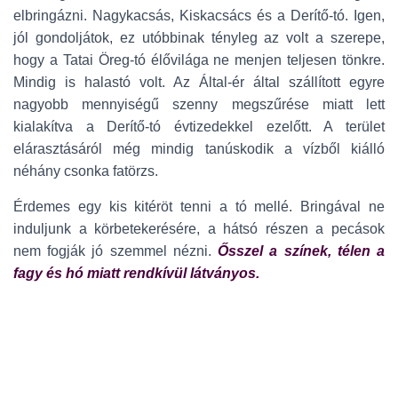
elbringázni. Nagykacsás, Kiskacsács és a Derítő-tó. Igen,
jól gondoljátok, ez utóbbinak tényleg az volt a szerepe,
hogy a Tatai Öreg-tó élővilága ne menjen teljesen tönkre.
Mindig is halastó volt. Az Által-ér által szállított egyre
nagyobb mennyiségű szenny megszűrése miatt lett
kialakítva a Derítő-tó évtizedekkel ezelőtt. A terület
elárasztásáról még mindig tanúskodik a vízből kiálló
néhány csonka fatörzs.
Érdemes egy kis kitéröt tenni a tó mellé. Bringával ne
induljunk a körbetekerésére, a hátsó részen a pecások
nem fogják jó szemmel nézni.
Ősszel a színek, télen a
fagy és hó miatt rendkívül látványos.