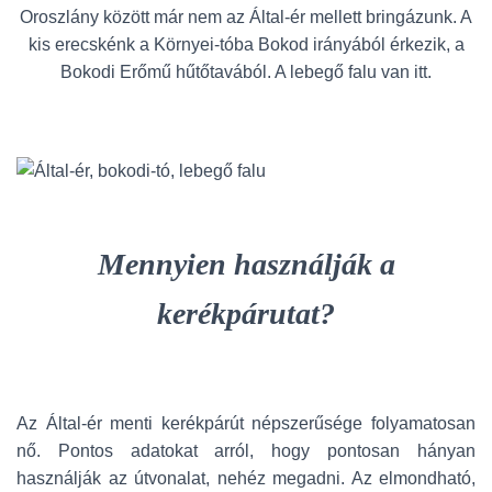
Oroszlány között már nem az Által-ér mellett bringázunk. A
kis erecskénk a Környei-tóba Bokod irányából érkezik, a
Bokodi Erőmű hűtőtavából. A lebegő falu van itt.
Mennyien használják a
kerékpárutat?
Az Által-ér menti kerékpárút népszerűsége folyamatosan
nő. Pontos adatokat arról, hogy pontosan hányan
használják az útvonalat, nehéz megadni. Az elmondható,