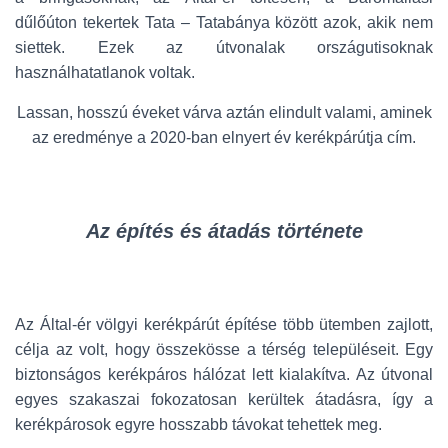
dűlőúton tekertek Tata – Tatabánya között azok, akik nem
siettek. Ezek az útvonalak országutisoknak
használhatatlanok voltak.
Lassan, hosszú éveket várva aztán elindult valami, aminek
az eredménye a 2020-ban elnyert év kerékpárútja cím.
Az építés és átadás története
Az Által-ér völgyi kerékpárút építése több ütemben zajlott,
célja az volt, hogy összekösse a térség településeit. Egy
biztonságos kerékpáros hálózat lett kialakítva. Az útvonal
egyes szakaszai fokozatosan kerültek átadásra, így a
kerékpárosok egyre hosszabb távokat tehettek meg.