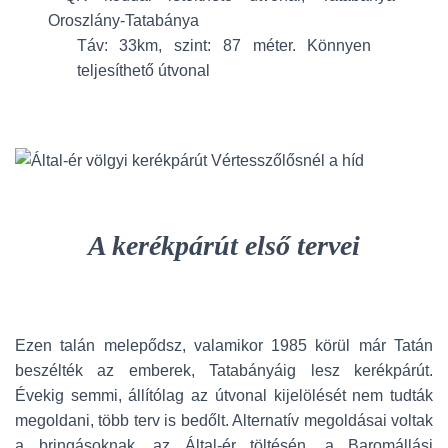
Táv: 33km, szint: 87 méter. Könnyen
teljesíthető útvonal
A kerékpárút első tervei
Ezen talán melepődsz, valamikor 1985 körül már Tatán
beszélték az emberek, Tatabányáig lesz kerékpárút.
Évekig semmi, állítólag az útvonal kijelölését nem tudták
megoldani, több terv is bedőlt. Alternatív megoldásai voltak
a bringásoknak, az Által-ér töltésén, a Baromállási