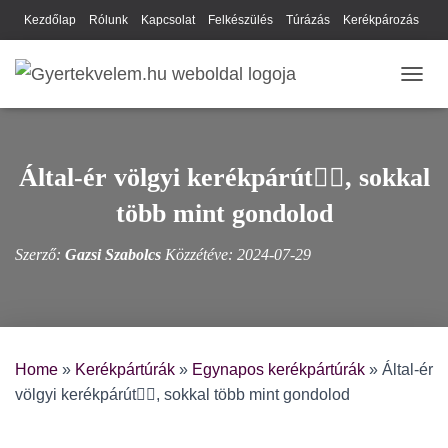
Kezdőlap
Rólunk
Kapcsolat
Felkészülés
Túrázás
Kerékpározás
Webhely térkép
Cookie-k
Nyilatkozat
Adatkezelési tájékoztató
NAVIG
Hírlevél
Által-ér völgyi kerékpárút🚴‍♀️, sokkal
több mint gondolod
Szerző:
Gazsi Szabolcs
Közzétéve:
2024-07-29
Home
»
Kerékpártúrák
»
Egynapos kerékpártúrák
»
Által-ér
völgyi kerékpárút🚴‍♀️, sokkal több mint gondolod