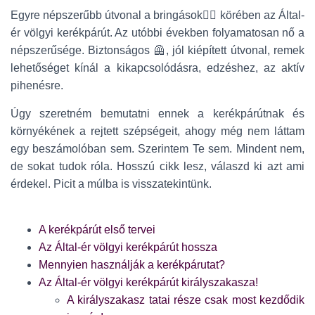
Egyre népszerűbb útvonal a bringások🚴‍♀️ körében az Által-
ér völgyi kerékpárút. Az utóbbi években folyamatosan nő a
népszerűsége. Biztonságos 🦺, jól kiépített útvonal, remek
lehetőséget kínál a kikapcsolódásra, edzéshez, az aktív
pihenésre.
Úgy szeretném bemutatni ennek a kerékpárútnak és
környékének a rejtett szépségeit, ahogy még nem láttam
egy beszámolóban sem. Szerintem Te sem. Mindent nem,
de sokat tudok róla. Hosszú cikk lesz, válaszd ki azt ami
érdekel. Picit a múlba is visszatekintünk.
A kerékpárút első tervei
Az Által-ér völgyi kerékpárút hossza
Mennyien használják a kerékpárutat?
Az Által-ér völgyi kerékpárút királyszakasza!
A királyszakasz tatai része csak most kezdődik