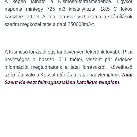
A képen látható a Kismosó-forrásmedence. Egykor
naponta mintegy 725 m3 kristálytiszta, 18,5 C fokos
karsztvíz tört fel. A tatai források vízhozama a számítások
szerint megközelítette a napi 250000m3-t.
A Kismosó forrástól egy tanösvényen tekerünk tovább. Picit
nevetséges a hossza, 311 méter, viszont pár érdekes
információt megtudhatunk a tatai forrásokról. Következő
szép látnivaló a Kossuth tér és a Tatai nagytemplom.
Tatai
Szent Kereszt felmagasztalása katolikus templom
.