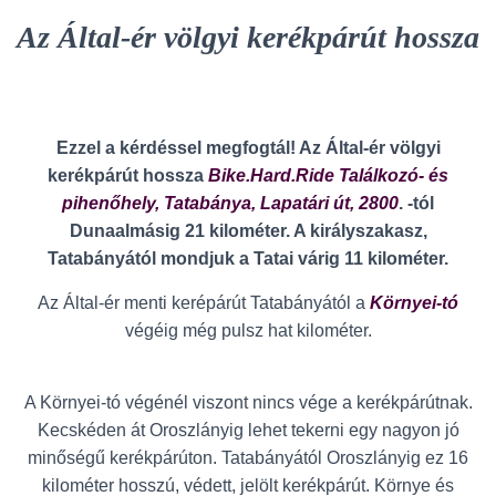
Az Által-ér völgyi kerékpárút hossza
Ezzel a kérdéssel megfogtál! Az Által-ér völgyi
kerékpárút hossza
Bike.Hard.Ride Találkozó- és
pihenőhely, Tatabánya, Lapatári út, 2800
. -tól
Dunaalmásig 21 kilométer. A királyszakasz,
Tatabányától mondjuk a Tatai várig 11 kilométer.
Az Által-ér menti kerépárút Tatabányától a
Környei-tó
végéig még pulsz hat kilométer.
A Környei-tó végénél viszont nincs vége a kerékpárútnak.
Kecskéden át Oroszlányig lehet tekerni egy nagyon jó
minőségű kerékpárúton. Tatabányától Oroszlányig ez 16
kilométer hosszú, védett, jelölt kerékpárút. Környe és