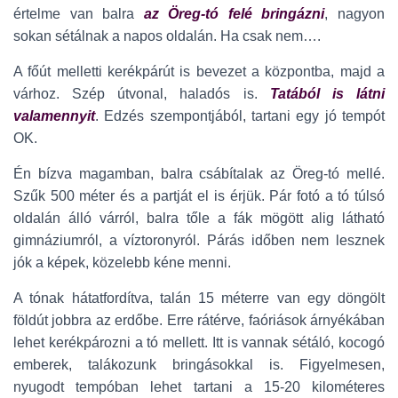
értelme van balra
az Öreg-tó felé bringázni
, nagyon
sokan sétálnak a napos oldalán. Ha csak nem….
A főút melletti kerékpárút is bevezet a központba, majd a
várhoz. Szép útvonal, haladós is.
Tatából is látni
valamennyit
. Edzés szempontjából, tartani egy jó tempót
OK.
Én bízva magamban, balra csábítalak az Öreg-tó mellé.
Szűk 500 méter és a partját el is érjük. Pár fotó a tó túlsó
oldalán álló várról, balra tőle a fák mögött alig látható
gimnáziumról, a víztoronyról. Párás időben nem lesznek
jók a képek, közelebb kéne menni.
A tónak hátatfordítva, talán 15 méterre van egy döngölt
földút jobbra az erdőbe. Erre rátérve, faóriások árnyékában
lehet kerékpározni a tó mellett. Itt is vannak sétáló, kocogó
emberek, talákozunk bringásokkal is. Figyelmesen,
nyugodt tempóban lehet tartani a 15-20 kilométeres