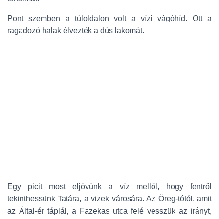
Pont szemben a túloldalon volt a vízi vágóhíd. Ott a
ragadozó halak élvezték a dús lakomát.
Egy picit most eljövünk a víz mellől, hogy fentről
tekinthessünk Tatára, a vizek városára. Az Öreg-tótól, amit
az Által-ér táplál, a Fazekas utca felé vesszük az irányt,