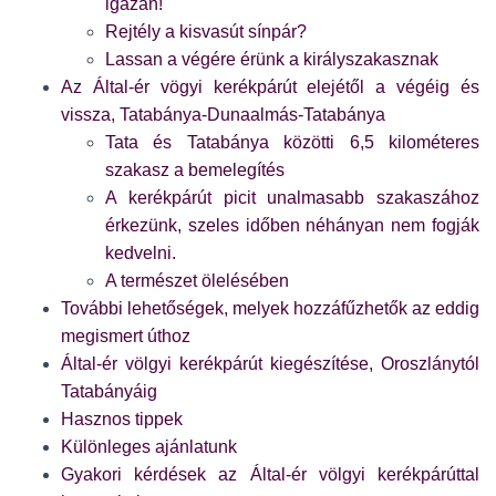
igazán!
Rejtély a kisvasút sínpár?
Lassan a végére érünk a királyszakasznak
Az Által-ér vögyi kerékpárút elejétől a végéig és
vissza, Tatabánya-Dunaalmás-Tatabánya
Tata és Tatabánya közötti 6,5 kilométeres
szakasz a bemelegítés
A kerékpárút picit unalmasabb szakaszához
érkezünk, szeles időben néhányan nem fogják
kedvelni.
A természet ölelésében
További lehetőségek, melyek hozzáfűzhetők az eddig
megismert úthoz
Által-ér völgyi kerékpárút kiegészítése, Oroszlánytól
Tatabányáig
Hasznos tippek
Különleges ajánlatunk
Gyakori kérdések az Által-ér völgyi kerékpárúttal