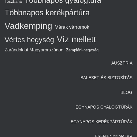
Többnapos gyalogtúra
Toszkána
Többnapos kerékpártúra
Vadkemping
Várak várromok
Víz mellett
Vértes hegység
Zarándoklat Magyarországon
Zempléni-hegység
AUSZTRIA
BALESET ÉS BIZTOSÍTÁS
BLOG
EGYNAPOS GYALOGTÚRÁK
EGYNAPOS KERÉKPÁRTÚRÁK
ESEMÉNYNAPTÁR