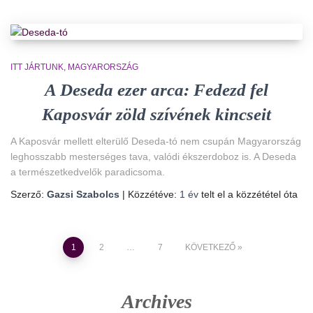
ITT JÁRTUNK
MAGYARORSZÁG
A Deseda ezer arca: Fedezd fel
Kaposvár zöld szívének kincseit
A Kaposvár mellett elterülő Deseda-tó nem csupán Magyarország
leghosszabb mesterséges tava, valódi ékszerdoboz is. A Deseda
a természetkedvelők paradicsoma.
Szerző:
Gazsi Szabolcs
| Közzétéve:
1 év
telt el a közzététel óta
Bejegyzések
1
2
…
7
KÖVETKEZŐ
lapozása
Archives