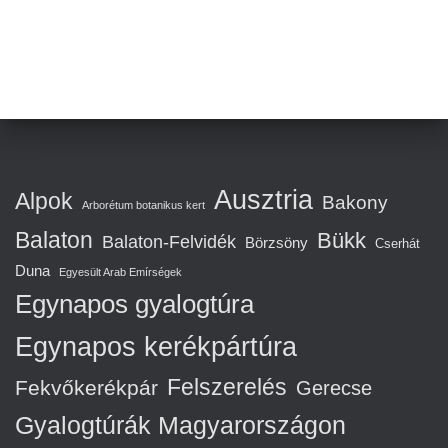
Ausztria
Alpok
Bakony
Arborétum botanikus kert
Balaton
Bükk
Balaton-Felvidék
Börzsöny
Cserhát
Duna
Egyesült Arab Emírségek
Egynapos gyalogtúra
Egynapos kerékpártúra
Felszerelés
Fekvőkerékpár
Gerecse
Gyalogtúrák Magyarországon