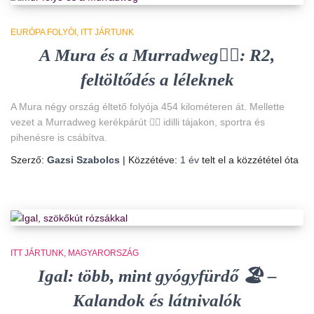
EURÓPA FOLYÓI
ITT JÁRTUNK
A Mura és a Murradweg🚴‍♀️: R2,
feltöltődés a léleknek
A Mura négy ország éltető folyója 454 kilométeren át. Mellette
vezet a Murradweg kerékpárút 🚴‍♀️ idilli tájakon, sportra és
pihenésre is csábítva.
Szerző:
Gazsi Szabolcs
| Közzétéve:
1 év
telt el a közzététel óta
ITT JÁRTUNK
MAGYARORSZÁG
Igal: több, mint gyógyfürdő 🏖️ –
Kalandok és látnivalók