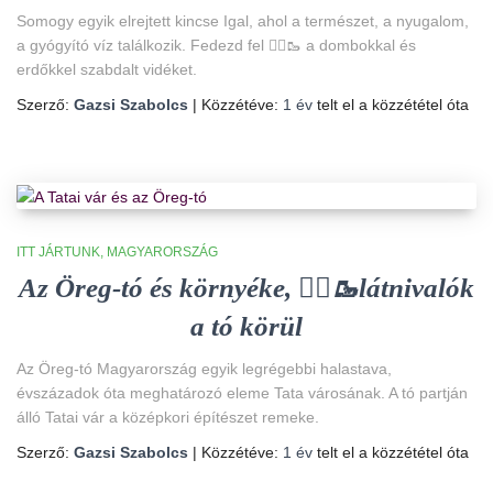
Somogy egyik elrejtett kincse Igal, ahol a természet, a nyugalom,
a gyógyító víz találkozik. Fedezd fel 🚴‍♀️🥾 a dombokkal és
erdőkkel szabdalt vidéket.
Szerző:
Gazsi Szabolcs
| Közzétéve:
1 év
telt el a közzététel óta
ITT JÁRTUNK
MAGYARORSZÁG
Az Öreg-tó és környéke, 🚴‍♀️🥾látnivalók
a tó körül
Az Öreg-tó Magyarország egyik legrégebbi halastava,
évszázadok óta meghatározó eleme Tata városának. A tó partján
álló Tatai vár a középkori építészet remeke.
Szerző:
Gazsi Szabolcs
| Közzétéve:
1 év
telt el a közzététel óta