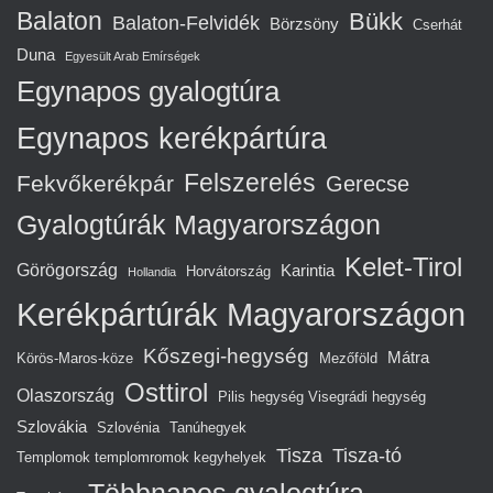
Balaton
Bükk
Balaton-Felvidék
Börzsöny
Cserhát
Duna
Egyesült Arab Emírségek
Egynapos gyalogtúra
Egynapos kerékpártúra
Felszerelés
Fekvőkerékpár
Gerecse
Gyalogtúrák Magyarországon
Kelet-Tirol
Görögország
Karintia
Horvátország
Hollandia
Kerékpártúrák Magyarországon
Kőszegi-hegység
Mátra
Körös-Maros-köze
Mezőföld
Osttirol
Olaszország
Pilis hegység Visegrádi hegység
Szlovákia
Szlovénia
Tanúhegyek
Tisza
Tisza-tó
Templomok templomromok kegyhelyek