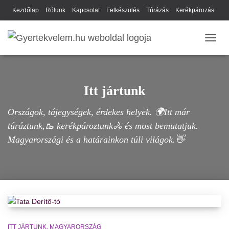
Kezdőlap
Rólunk
Kapcsolat
Felkészülés
Túrázás
Kerékpározás
Webhely térkép
Cookie-k
Nyilatkozat
Adatkezelési tájékoztató
NAVIG
Hírlevél
Itt jártunk
Országok, tájegységek, érdekes helyek. 🌍Itt már
túráztunk,🥾 kerékpároztunk🚴 és most bemutatjuk.
Magyarországi és a határainkon túli világok.👋
ITT JÁRTUNK
MAGYARORSZÁG