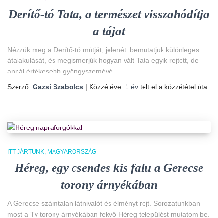
Derítő-tó Tata, a természet visszahódítja
a tájat
Nézzük meg a Derítő-tó mútját, jelenét, bemutatjuk különleges
átalakulását, és megismerjük hogyan vált Tata egyik rejtett, de
annál értékesebb gyöngyszemévé.
Szerző:
Gazsi Szabolcs
| Közzétéve:
1 év
telt el a közzététel óta
ITT JÁRTUNK
MAGYARORSZÁG
Héreg, egy csendes kis falu a Gerecse
torony árnyékában
A Gerecse számtalan látnivalót és élményt rejt. Sorozatunkban
most a Tv torony árnyékában fekvő Héreg települést mutatom be.