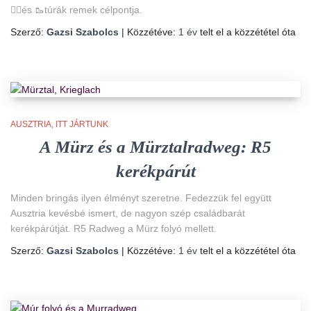
🚴‍♀️és 🥾túrák remek célpontja.
Szerző:
Gazsi Szabolcs
| Közzétéve:
1 év
telt el a közzététel óta
AUSZTRIA
ITT JÁRTUNK
A Mürz és a Mürztalradweg: R5
kerékpárút
Minden bringás ilyen élményt szeretne. Fedezzük fel együtt
Ausztria kevésbé ismert, de nagyon szép családbarát
kerékpárútját. R5 Radweg a Mürz folyó mellett.
Szerző:
Gazsi Szabolcs
| Közzétéve:
1 év
telt el a közzététel óta