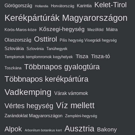
Kelet-Tirol
Görögország
Karintia
Horvátország
Hollandia
Kerékpártúrák Magyarországon
Kőszegi-hegység
Mátra
Körös-Maros-köze
Mezőföld
Osttirol
Olaszország
Pilis hegység Visegrádi hegység
Szlovákia
Szlovénia
Tanúhegyek
Tisza
Tisza-tó
Templomok templomromok kegyhelyek
Többnapos gyalogtúra
Toszkána
Többnapos kerékpártúra
Vadkemping
Várak várromok
Víz mellett
Vértes hegység
Zarándoklat Magyarországon
Zempléni-hegység
Ausztria
Alpok
Bakony
Arborétum botanikus kert