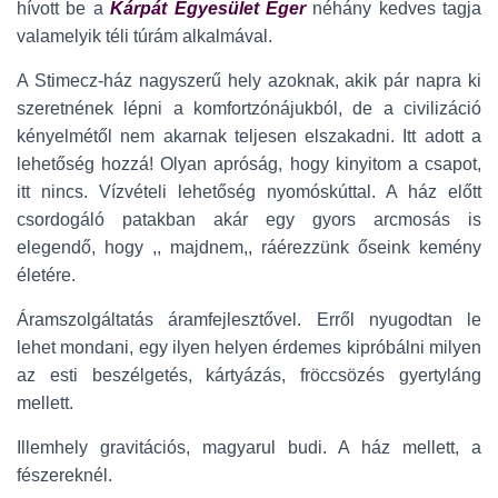
hívott be a
Kárpát Egyesület Eger
néhány kedves tagja
valamelyik téli túrám alkalmával.
A Stimecz-ház nagyszerű hely azoknak, akik pár napra ki
szeretnének lépni a komfortzónájukból, de a civilizáció
kényelmétől nem akarnak teljesen elszakadni. Itt adott a
lehetőség hozzá! Olyan apróság, hogy kinyitom a csapot,
itt nincs. Vízvételi lehetőség nyomóskúttal. A ház előtt
csordogáló patakban akár egy gyors arcmosás is
elegendő, hogy ,, majdnem,, ráérezzünk őseink kemény
életére.
Áramszolgáltatás áramfejlesztővel. Erről nyugodtan le
lehet mondani, egy ilyen helyen érdemes kipróbálni milyen
az esti beszélgetés, kártyázás, fröccsözés gyertyláng
mellett.
Illemhely gravitációs, magyarul budi. A ház mellett, a
fészereknél.