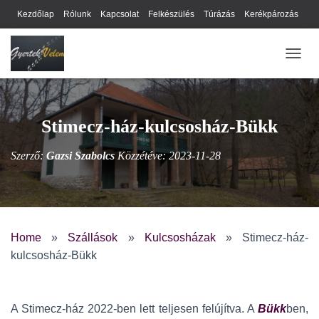
Kezdőlap
Rólunk
Kapcsolat
Felkészülés
Túrázás
Kerékpározás
Webhely térkép
Cookie-k
Nyilatkozat
Adatkezelési tájékoztató
NAVIG
Hírlevél
Stimecz-ház-kulcsosház-Bükk
Szerző:
Gazsi Szabolcs
Közzétéve:
2023-11-28
Home
»
Szállások
»
Kulcsosházak
»
Stimecz-ház-
kulcsosház-Bükk
A Stimecz-ház 2022-ben lett teljesen felújítva. A
Bükk
ben,