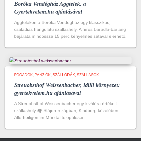
Boróka Vendégház Aggtelek, a
Gyertekvelem.hu ajánlásával
Aggteleken a Boróka Vendégház egy klasszikus,
családias hangulatú szálláshely. A híres Baradla-barlang
bejárata mindössze 15 perc kényelmes sétával elérhető.
FOGADÓK, PANZIÓK, SZÁLLODÁK
SZÁLLÁSOK
Streuobsthof Weissenbacher, idilli környezet:
gyertekvelem.hu ajánlásával
A Streuobsthof Weissenbacher egy kiválóra értékelt
szálláshely 🏘️ Stájerországban, Kindberg közelében,
Allerheiligen im Mürztal településen.