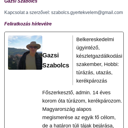
Gazsi Szabolcs
Kapcsolat a szerzővel: szabolcs.gyertekvelem@gmail.com
Feliratkozás hírlevélre
Belkereskedelmi
ügyintéző,
Gazsi
készletgazdálkodási
szakember, Hobbi:
Szabolcs
túrázás, utazás,
kerékpározás
Főszerkesztő, admin. 14 éves
korom óta túrázom, kerékpározom.
Magyarország alapos
megismerése az egyik fő célom,
de a határon túli tájak bejárása,