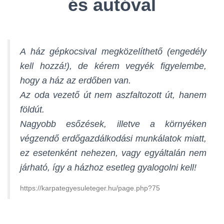
és autóval
A ház gépkocsival megközelíthető (engedély
kell hozzá!), de kérem vegyék figyelembe,
hogy a ház az erdőben van.
Az oda vezető út nem aszfaltozott út, hanem
földút.
Nagyobb esőzések, illetve a környéken
végzendő erdőgazdálkodási munkálatok miatt,
ez esetenként nehezen, vagy egyáltalán nem
járható, így a házhoz esetleg gyalogolni kell!
https://karpategyesuleteger.hu/page.php?75