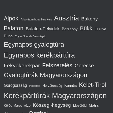
Ausztria
Alpok
Bakony
Arborétum botanikus kert
Balaton
Bükk
Balaton-Felvidék
Börzsöny
Cserhát
Duna
Egyesült Arab Emírségek
Egynapos gyalogtúra
Egynapos kerékpártúra
Felszerelés
Fekvőkerékpár
Gerecse
Gyalogtúrák Magyarországon
Kelet-Tirol
Görögország
Karintia
Horvátország
Hollandia
Kerékpártúrák Magyarországon
Kőszegi-hegység
Mátra
Körös-Maros-köze
Mezőföld