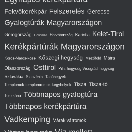
Felszerelés
Fekvőkerékpár
Gerecse
Gyalogtúrák Magyarországon
Kelet-Tirol
Görögország
Karintia
Horvátország
Hollandia
Kerékpártúrák Magyarországon
Kőszegi-hegység
Mátra
Körös-Maros-köze
Mezőföld
Osttirol
Olaszország
Pilis hegység Visegrádi hegység
Szlovákia
Szlovénia
Tanúhegyek
Tisza
Tisza-tó
Templomok templomromok kegyhelyek
Többnapos gyalogtúra
Toszkána
Többnapos kerékpártúra
Vadkemping
Várak várromok