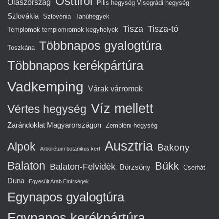
Osttirol
Olaszország
Pilis hegység Visegrádi hegység
Szlovákia
Szlovénia
Tanúhegyek
Tisza
Tisza-tó
Templomok templomromok kegyhelyek
Többnapos gyalogtúra
Toszkána
Többnapos kerékpártúra
Vadkemping
Várak várromok
Víz mellett
Vértes hegység
Zarándoklat Magyarországon
Zempléni-hegység
Ausztria
Alpok
Bakony
Arborétum botanikus kert
Balaton
Bükk
Balaton-Felvidék
Börzsöny
Cserhát
Duna
Egyesült Arab Emírségek
Egynapos gyalogtúra
Egynapos kerékpártúra