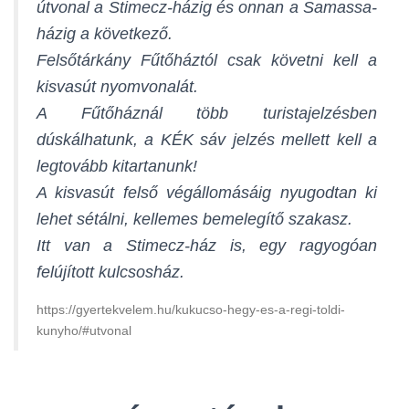
útvonal a Stimecz-házig és onnan a Samassa-
házig a következő.
Felsőtárkány Fűtőháztól csak követni kell a
kisvasút nyomvonalát.
A Fűtőháznál több turistajelzésben
dúskálhatunk, a KÉK sáv jelzés mellett kell a
legtovább kitartanunk!
A kisvasút felső végállomásáig nyugodtan ki
lehet sétálni, kellemes bemelegítő szakasz.
Itt van a Stimecz-ház is, egy ragyogóan
felújított kulcsosház.
https://gyertekvelem.hu/kukucso-hegy-es-a-regi-toldi-
kunyho/#utvonal