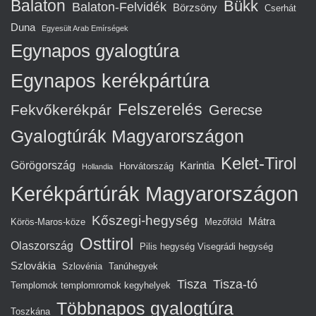
Balaton
Bükk
Balaton-Felvidék
Börzsöny
Cserhát
Duna
Egyesült Arab Emírségek
Egynapos gyalogtúra
Egynapos kerékpártúra
Felszerelés
Fekvőkerékpár
Gerecse
Gyalogtúrák Magyarországon
Kelet-Tirol
Görögország
Karintia
Horvátország
Hollandia
Kerékpártúrák Magyarországon
Kőszegi-hegység
Mátra
Körös-Maros-köze
Mezőföld
Osttirol
Olaszország
Pilis hegység Visegrádi hegység
Szlovákia
Szlovénia
Tanúhegyek
Tisza
Tisza-tó
Templomok templomromok kegyhelyek
Többnapos gyalogtúra
Toszkána