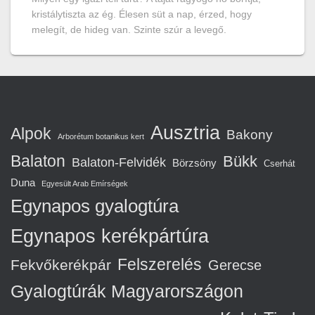
kristálytiszta az ég. Élesen süt a nap, érzed, hogy
melegít, de hideg van. Szinte szúr a levegő.
Ausztria
Alpok
Bakony
Arborétum botanikus kert
Balaton
Bükk
Balaton-Felvidék
Börzsöny
Cserhát
Duna
Egyesült Arab Emírségek
Egynapos gyalogtúra
Egynapos kerékpártúra
Felszerelés
Fekvőkerékpár
Gerecse
Gyalogtúrák Magyarországon