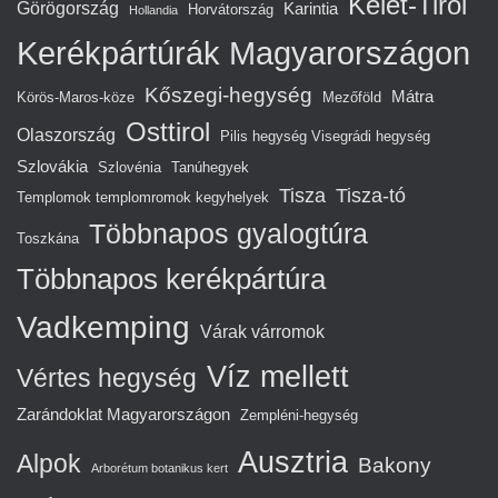
Kelet-Tirol
Görögország
Karintia
Horvátország
Hollandia
Kerékpártúrák Magyarországon
Kőszegi-hegység
Mátra
Körös-Maros-köze
Mezőföld
Osttirol
Olaszország
Pilis hegység Visegrádi hegység
Szlovákia
Szlovénia
Tanúhegyek
Tisza
Tisza-tó
Templomok templomromok kegyhelyek
Többnapos gyalogtúra
Toszkána
Többnapos kerékpártúra
Vadkemping
Várak várromok
Víz mellett
Vértes hegység
Zarándoklat Magyarországon
Zempléni-hegység
Ausztria
Alpok
Bakony
Arborétum botanikus kert