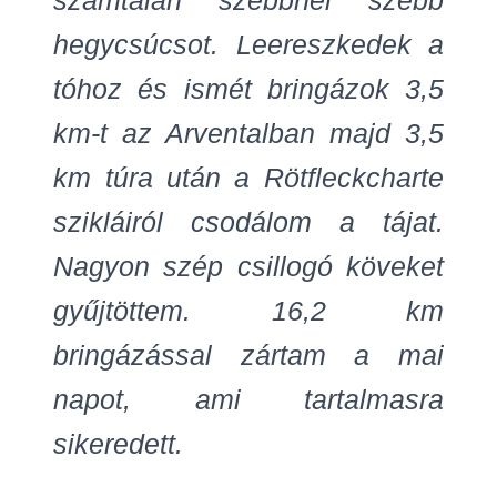
számtalan szebbnél szebb
hegycsúcsot. Leereszkedek a
tóhoz és ismét bringázok 3,5
km-t az Arventalban majd 3,5
km túra után a Rötfleckcharte
szikláiról csodálom a tájat.
Nagyon szép csillogó köveket
gyűjtöttem. 16,2 km
bringázással zártam a mai
napot, ami tartalmasra
sikeredett.