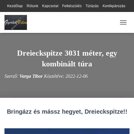
Kezdőlap
Rólunk
Kapcsolat
Felkészülés
Túrázás
Kerékpározás
Webhely térkép
Cookie-k
Nyilatkozat
Adatkezelési tájékoztató
NAVIG
Hírlevél
Dreieckspitze 3031 méter, egy
kombinált túra
Szerző:
Varga Tibor
Közzétéve:
2022-12-06
Bringázz és mássz hegyet, Dreieckspitze!!