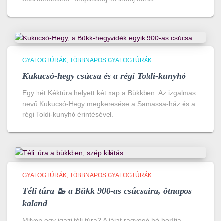
GYALOGTÚRÁK
TÖBBNAPOS GYALOGTÚRÁK
Kukucsó-hegy csúcsa és a régi Toldi-kunyhó
Egy hét Kéktúra helyett két nap a Bükkben. Az izgalmas
nevű Kukucsó-Hegy megkeresése a Samassa-ház és a
régi Toldi-kunyhó érintésével.
GYALOGTÚRÁK
TÖBBNAPOS GYALOGTÚRÁK
Téli túra 🥾 a Bükk 900-as csúcsaira, ötnapos
kaland
Milyen egy igazi téli túra? A tájat ragyogó hó borítja,