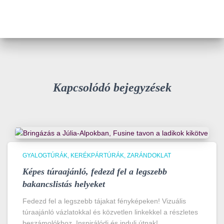
Kapcsolódó bejegyzések
GYALOGTÚRÁK
KERÉKPÁRTÚRÁK
ZARÁNDOKLAT
Képes túraajánló, fedezd fel a legszebb
bakancslistás helyeket
Fedezd fel a legszebb tájakat fényképeken! Vizuális
túraajánló vázlatokkal és közvetlen linkekkel a részletes
beszámolókhoz. Inspirálódj és indulj útnak!