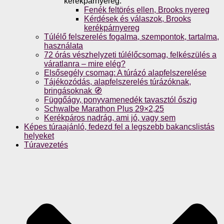
kerékpárnyereg.
Fenék feltörés ellen, Brooks nyereg
Kérdések és válaszok, Brooks
kerékpárnyereg
Túlélő felszerelés fogalma, szempontok, tartalma,
használata
72 órás vészhelyzeti túlélőcsomag, felkészülés a
váratlanra – mire elég?
Elsősegély csomag: A túrázó alapfelszerelése
Tájékozódás, alapfelszerelés túrázóknak,
bringásoknak 🧭
Függőágy, ponyvamenedék tavasztól őszig
Schwalbe Marathon Plus 29×2,25
Kerékpáros nadrág, ami jó, vagy sem
Képes túraajánló, fedezd fel a legszebb bakancslistás
helyeket
Túravezetés