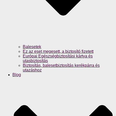
Balesetek
Ez az eset megesett, a biztosító fizetett
Európai Egészségbiztosítási kártya és
utasbiztosítás
Biztosítás, balesetbiztosítás kerékpárra és
utazáshoz
Blog