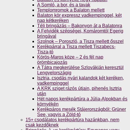
A Somló, a bor, és a tavak
Templomromok a Balaton mellett
Balaton kör expressz vadkempinggel, két
nap kétkeréken
Téli bringázás – Bakonyon át a Balatonra
A Felvidék szépségei, Komáromtól Egerig
bringával
Szolnok – Poroszló, a Tisza mellett ősszel
Kerékpárral a Tisza mellett Tiszabecs-
Tisza-tó
Körös-Maros köze – 2 és fél nap
örömbicajozás
A Tátra megkerülése Szlovákián keresztül
Lengyelországig
Isztria, csodás nyári kalandok két keréken,
vadkempinggel
A KRK sziget rázós útjain, pihenés Isztria
után
Hét napos kerékpártúra a Júlia-Alpokban és
környékén
Kerékpáros mesék Stájerországból: Grüner
See, vagyis a Zöld-tó
15+ csodálatos kerékpártúra hazánkban, nem
csak kezdőknek