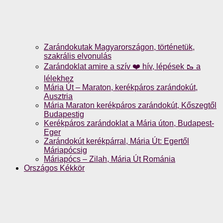
Zarándokutak Magyarországon, történetük,
szakrális elvonulás
Zarándoklat amire a szív ❤️ hív, lépések 🥾 a
lélekhez
Mária Út – Maraton, kerékpáros zarándokút,
Ausztria
Mária Maraton kerékpáros zarándokút, Kőszegtől
Budapestig
Kerékpáros zarándoklat a Mária úton, Budapest-
Eger
Zarándokút kerékpárral, Mária Út: Egertől
Máriapócsig
Máriapócs – Zilah, Mária Út Románia
Országos Kékkör