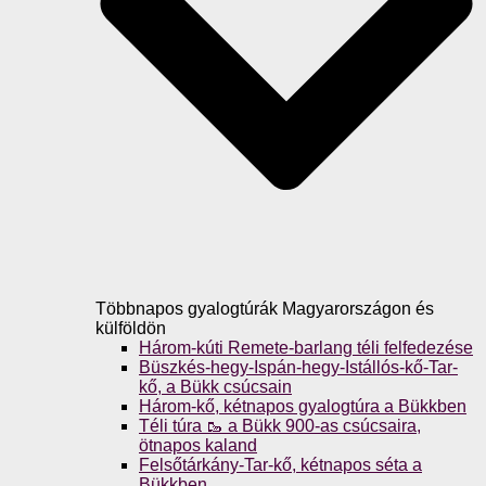
Többnapos gyalogtúrák Magyarországon és
külföldön
Három-kúti Remete-barlang téli felfedezése
Büszkés-hegy-Ispán-hegy-Istállós-kő-Tar-
kő, a Bükk csúcsain
Három-kő, kétnapos gyalogtúra a Bükkben
Téli túra 🥾 a Bükk 900-as csúcsaira,
ötnapos kaland
Felsőtárkány-Tar-kő, kétnapos séta a
Bükkben