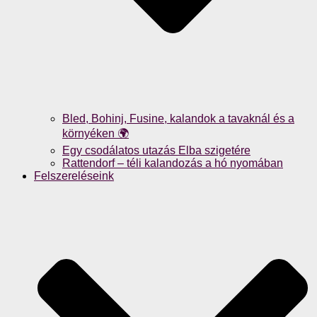
Bled, Bohinj, Fusine, kalandok a tavaknál és a
környéken 🌍
Egy csodálatos utazás Elba szigetére
Rattendorf – téli kalandozás a hó nyomában
Felszereléseink