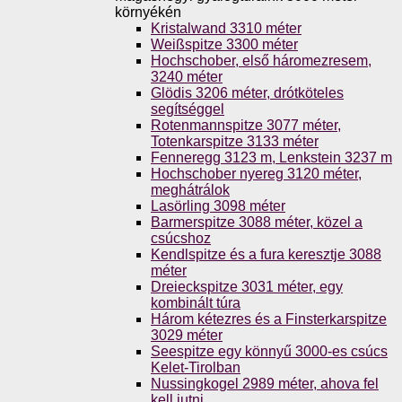
környékén
Kristalwand 3310 méter
Weißspitze 3300 méter
Hochschober, első háromezresem,
3240 méter
Glödis 3206 méter, drótköteles
segítséggel
Rotenmannspitze 3077 méter,
Totenkarspitze 3133 méter
Fenneregg 3123 m, Lenkstein 3237 m
Hochschober nyereg 3120 méter,
meghátrálok
Lasörling 3098 méter
Barmerspitze 3088 méter, közel a
csúcshoz
Kendlspitze és a fura keresztje 3088
méter
Dreieckspitze 3031 méter, egy
kombinált túra
Három kétezres és a Finsterkarspitze
3029 méter
Seespitze egy könnyű 3000-es csúcs
Kelet-Tirolban
Nussingkogel 2989 méter, ahova fel
kell jutni