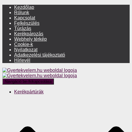
Kezdőlap
Rólunk
Kapcsolat
Felkészülés
Túrázás
Kerékpározás
Webhely térkép
Cookie-k
Nyilatkozat
Adatkezelési tájékoztató
Hírlevél
Navigáció be-/kikapcsolása
Kerékpártúrák