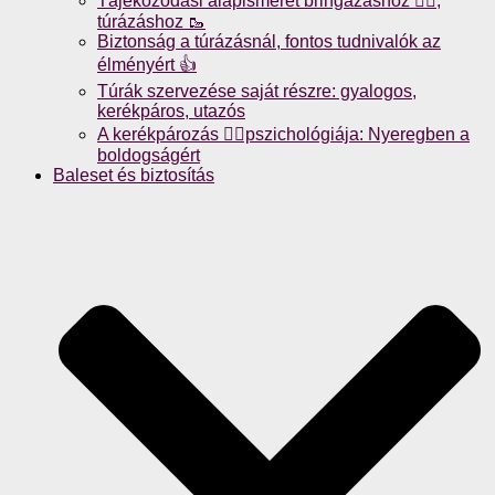
Tájékozódási alapismeret bringázáshoz 🚴‍♀️,
túrázáshoz 🥾
Biztonság a túrázásnál, fontos tudnivalók az
élményért 👍
Túrák szervezése saját részre: gyalogos,
kerékpáros, utazós
A kerékpározás 🚴‍♀️pszichológiája: Nyeregben a
boldogságért
Baleset és biztosítás