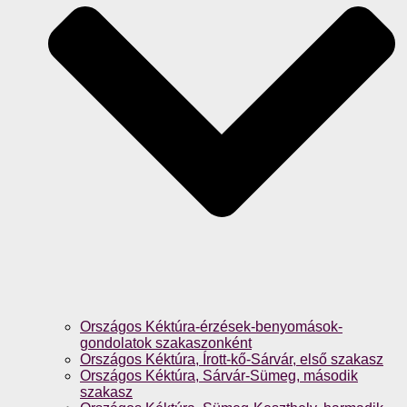
Országos Kéktúra-érzések-benyomások-
gondolatok szakaszonként
Országos Kéktúra, Írott-kő-Sárvár, első szakasz
Országos Kéktúra, Sárvár-Sümeg, második
szakasz