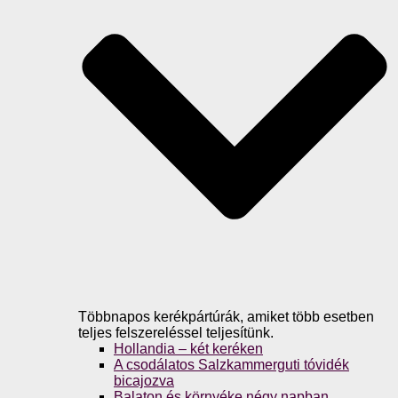
Többnapos kerékpártúrák, amiket több esetben
teljes felszereléssel teljesítünk.
Hollandia – két keréken
A csodálatos Salzkammerguti tóvidék
bicajozva
Balaton és környéke négy napban