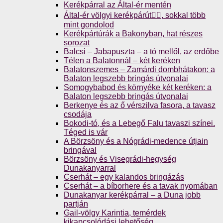
Kerékpárral az Által-ér mentén
Által-ér völgyi kerékpárút🚴‍♀️, sokkal több
mint gondolod
Kerékpártúrák a Bakonyban, hat részes
sorozat
Balcsi – Jabapuszta – a tó mellől, az erdőbe
Télen a Balatonnál – két keréken
Balatonszemes – Zamárdi dombhátakon: a
Balaton legszebb bringás útvonalai
Somogybabod és környéke két keréken: a
Balaton legszebb bringás útvonalai
Berkenye és az ő vérszilva fasora, a tavasz
csodája
Bokodi-tó, és a Lebegő Falu tavaszi színei.
Téged is vár
A Börzsöny és a Nógrádi-medence útjain
bringával
Börzsöny és Visegrádi-hegység
Dunakanyarral
Cserhát – egy kalandos bringázás
Cserhát – a bíborhere és a tavak nyomában
Dunakanyar kerékpárral – a Duna jobb
partján
Gail-völgy Karintia, temérdek
kikapcsolódási lehetőség