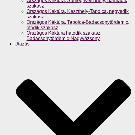
Országos Kéktúra, Sümeg-Keszthely, harmadik
szakasz
Országos Kéktúra, Keszthely-Tapolca, negyedik
szakasz
Országos Kéktúra, Tapolca-Badacsonytördemic,
ötödik szakasz
Országos Kéktúra hatodik szakasz,
Badacsonytördemic-Nagyvázsony
Utazás