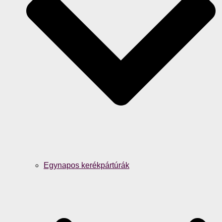
Egynapos kerékpártúrák