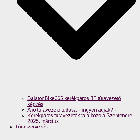
BalatonBike365 kerékpáros 🚴‍♀️ túravezető
képzés
A jó túravezető tudása – ingyen adják? –
Kerékpáros túravezetők találkozója Szentendre,
2025. március
Túraszervezés