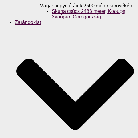
Magashegyi túráink 2500 méter környékén
Skurta csúcs 2483 méter, Κορυφή
Σκούρτα, Görögország
Zarándoklat