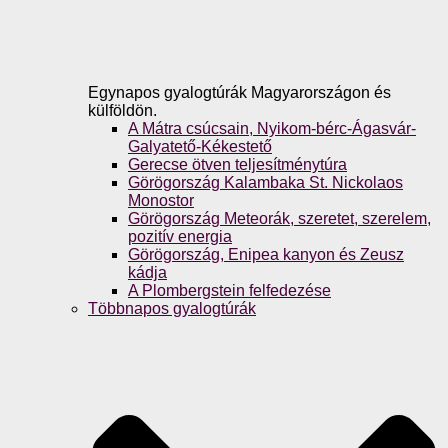
Egynapos gyalogtúrák Magyarországon és
külföldön.
A Mátra csúcsain, Nyikom-bérc-Ágasvár-
Galyatető-Kékestető
Gerecse ötven teljesítménytúra
Görögország Kalambaka St. Nickolaos
Monostor
Görögország Meteorák, szeretet, szerelem,
pozitív energia
Görögország, Enipea kanyon és Zeusz
kádja
A Plombergstein felfedezése
Többnapos gyalogtúrák