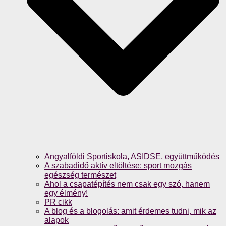
Angyalföldi Sportiskola, ASIDSE, együttműködés
A szabadidő aktív eltöltése: sport mozgás
egészség természet
Ahol a csapatépítés nem csak egy szó, hanem
egy élmény!
PR cikk
A blog és a blogolás: amit érdemes tudni, mik az
alapok