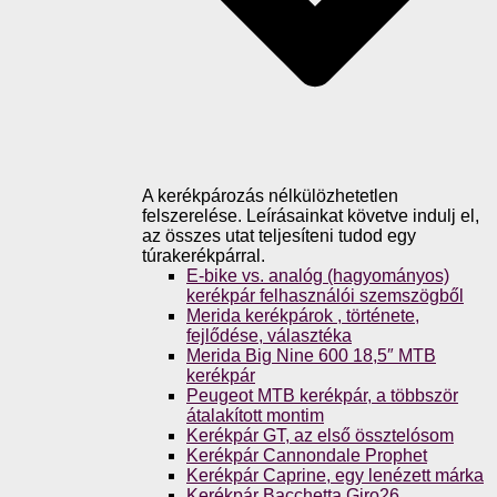
A kerékpározás nélkülözhetetlen
felszerelése. Leírásainkat követve indulj el,
az összes utat teljesíteni tudod egy
túrakerékpárral.
E-bike vs. analóg (hagyományos)
kerékpár felhasználói szemszögből
Merida kerékpárok , története,
fejlődése, választéka
Merida Big Nine 600 18,5″ MTB
kerékpár
Peugeot MTB kerékpár, a többször
átalakított montim
Kerékpár GT, az első össztelósom
Kerékpár Cannondale Prophet
Kerékpár Caprine, egy lenézett márka
Kerékpár Bacchetta Giro26