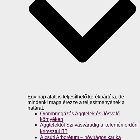
Egy nap alatt is teljesíthető kerékpártúra, de
mindenki maga érezze a teljesítményének a
határát.
Örömbringázás Aggtelek és Jósvafő
környékén
Aggtelektől Szilvásváradig a keleméri erdőn
keresztül 🚴‍♀️
Alcsúti Arborétum – hóvirágos karika