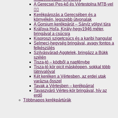
A Gerecsei Pes-kő és Vértestolna MTB-vel
🚴‍♀️
Kerékpározás a Gerecsében és a
környékén, legszebb útvonalak
A Gorsium kerékpárút – Sárvíz völgyi túra
Kráľova Hoľa, Király-hegy1946 méter,
bringával a csúcsra
Kisoroszi szigetcsúcs és a karibi hangulat
Selmeci-hegység bringával, avagy fontos a
felkészülés
Szilvásvárad-Aggtelek, bringázz a Bükk
szélén
Tisza-tó – ködből a napfénybe
Tisza-tó kör picit másképpen, sokkal több
látnivalóval
Két keréken a Vértesben, az erdei utak
varázsa ősszel
Tavak a Vértesben – kerékpárral
Tavaszváró Vértes-kör bringával, hív az
erdő
Többnapos kerékpártúrák