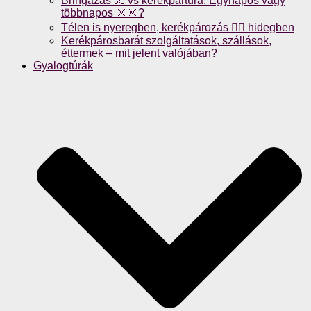
Bringázás 🚴 vs kerékpártúra: Egynapos vagy
többnapos 🌞🌞?
Télen is nyeregben, kerékpározás 🚴‍♀️ hidegben
Kerékpárosbarát szolgáltatások, szállások,
éttermek – mit jelent valójában?
Gyalogtúrák