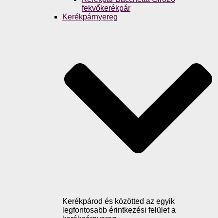
fekvőkerékpár
Kerékpárnyereg
Kerékpárod és közötted az egyik
legfontosabb érintkezési felület a