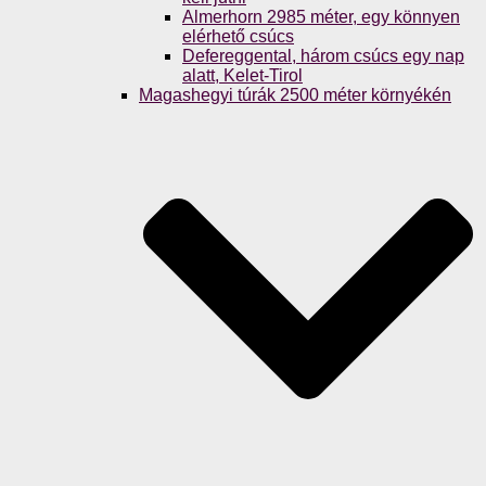
Almerhorn 2985 méter, egy könnyen
elérhető csúcs
Defereggental, három csúcs egy nap
alatt, Kelet-Tirol
Magashegyi túrák 2500 méter környékén