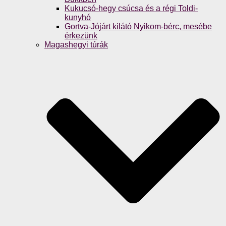
Kukucsó-hegy csúcsa és a régi Toldi-
kunyhó
Gortva-Jójárt kilátó Nyikom-bérc, mesébe
érkezünk
Magashegyi túrák