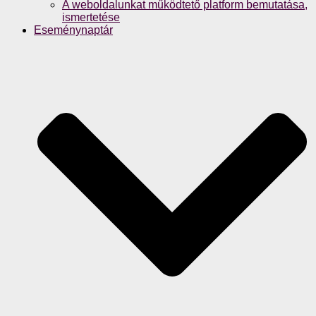
A weboldalunkat működtető platform bemutatása,
ismertetése
Eseménynaptár