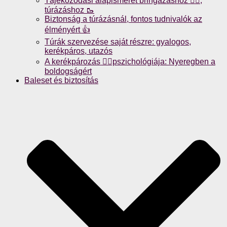
Tájékozódási alapismeret bringázáshoz 🚴‍♀️,
túrázáshoz 🥾
Biztonság a túrázásnál, fontos tudnivalók az
élményért 👍
Túrák szervezése saját részre: gyalogos,
kerékpáros, utazós
A kerékpározás 🚴‍♀️pszichológiája: Nyeregben a
boldogságért
Baleset és biztosítás