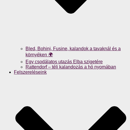
Bled, Bohinj, Fusine, kalandok a tavaknál és a
környéken 🌍
Egy csodálatos utazás Elba szigetére
Rattendorf – téli kalandozás a hó nyomában
Felszereléseink