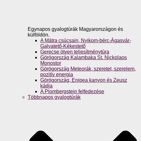
Egynapos gyalogtúrák Magyarországon és
külföldön.
A Mátra csúcsain, Nyikom-bérc-Ágasvár-
Galyatető-Kékestető
Gerecse ötven teljesítménytúra
Görögország Kalambaka St. Nickolaos
Monostor
Görögország Meteorák, szeretet, szerelem,
pozitív energia
Görögország, Enipea kanyon és Zeusz
kádja
A Plombergstein felfedezése
Többnapos gyalogtúrák