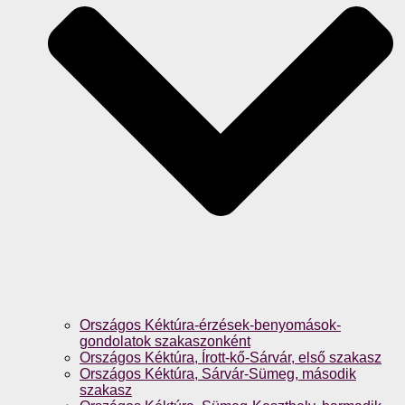
Országos Kéktúra-érzések-benyomások-
gondolatok szakaszonként
Országos Kéktúra, Írott-kő-Sárvár, első szakasz
Országos Kéktúra, Sárvár-Sümeg, második
szakasz