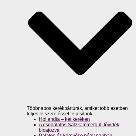
Többnapos kerékpártúrák, amiket több esetben
teljes felszereléssel teljesítünk.
Hollandia – két keréken
A csodálatos Salzkammerguti tóvidék
bicajozva
Balaton és környéke négy napban