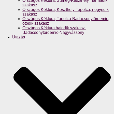
Országos Kéktúra, Sümeg-Keszthely, harmadik
szakasz
Országos Kéktúra, Keszthely-Tapolca, negyedik
szakasz
Országos Kéktúra, Tapolca-Badacsonytördemic,
ötödik szakasz
Országos Kéktúra hatodik szakasz,
Badacsonytördemic-Nagyvázsony
Utazás