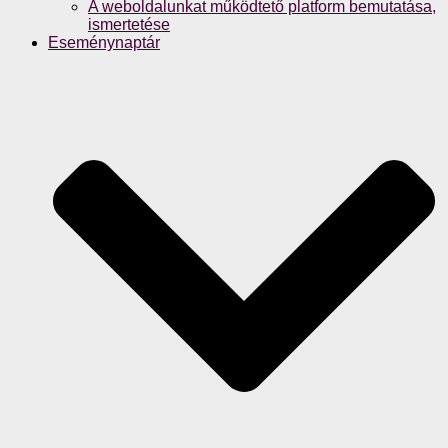
A weboldalunkat működtető platform bemutatása,
ismertetése
Eseménynaptár