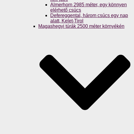
Almerhorn 2985 méter, egy könnyen
elérhető csúcs
Defereggental, három csúcs egy nap
alatt, Kelet-Tirol
Magashegyi túrák 2500 méter környékén