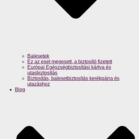
Balesetek
Ez az eset megesett, a biztosító fizetett
Európai Egészségbiztosítási kártya és
utasbiztosítás
Biztosítás, balesetbiztosítás kerékpárra és
utazáshoz
Blog