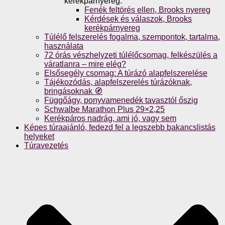
kerékpárnyereg.
Fenék feltörés ellen, Brooks nyereg
Kérdések és válaszok, Brooks
kerékpárnyereg
Túlélő felszerelés fogalma, szempontok, tartalma,
használata
72 órás vészhelyzeti túlélőcsomag, felkészülés a
váratlanra – mire elég?
Elsősegély csomag: A túrázó alapfelszerelése
Tájékozódás, alapfelszerelés túrázóknak,
bringásoknak 🧭
Függőágy, ponyvamenedék tavasztól őszig
Schwalbe Marathon Plus 29×2,25
Kerékpáros nadrág, ami jó, vagy sem
Képes túraajánló, fedezd fel a legszebb bakancslistás
helyeket
Túravezetés