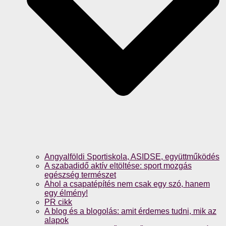
Angyalföldi Sportiskola, ASIDSE, együttműködés
A szabadidő aktív eltöltése: sport mozgás
egészség természet
Ahol a csapatépítés nem csak egy szó, hanem
egy élmény!
PR cikk
A blog és a blogolás: amit érdemes tudni, mik az
alapok