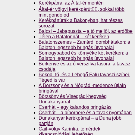
Kerékpárral az Által-ér mentén
Által-ér völgyi kerékpárút🚴‍♀️, sokkal több
mint gondolod
Kerékpártúrák a Bakonyban, hat részes
sorozat
Balcsi – Jabapuszta – a tó mellől, az erdőbe
Télen a Balatonnál – két keréken
Balatonszemes – Zamárdi dombhátakon: a
Balaton legszebb bringás útvonalai
Somogybabod és környéke két keréken: a
Balaton legszebb bringás útvonalai
Berkenye és az ő vérszilva fasora, a tavasz
csodája
Bokodi-tó, és a Lebegő Falu tavaszi színei.
Téged is vár
A Börzsöny és a Nógrádi-medence útjain
bringával
Börzsöny és Visegrádi-hegység
Dunakanyarral
Cserhát – egy kalandos bringázás
Cserhát – a bíborhere és a tavak nyomában
Dunakanyar kerékpárral – a Duna jobb
partján
Gail-völgy Karintia, temérdek
kikapcsolódási lehetőség