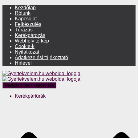
Kezdőlap
Rólunk
Kapcsolat
Felkészülés
Túrázás
Kerékpározás
Webhely térkép
Cookie-k
Nyilatkozat
Adatkezelési tájékoztató
Hírlevél
Navigáció be-/kikapcsolása
Kerékpártúrák