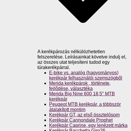
A kerékpározás nélkülözhetetlen
felszerelése. Leírásainkat követve indulj el,
az összes utat teljesíteni tudod egy
túrakerékpárral.
E-bike vs. analóg (hagyományos)
kerékpár felhasználói szemszögből
Merida kerékpárok , története,
fejlődése, választéka
Merida Big Nine 600 18,5″ MTB
kerékpár
Peugeot MTB kerékpár, a többször
átalakított montim
Kerékpár GT, az első össztelósom
Kerékpár Cannondale Prophet
Kerékpár Caprine, egy lenézett márka
Kerékpár Bacchetta Giro26