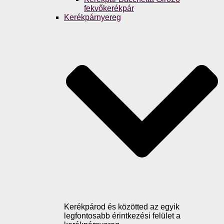
fekvőkerékpár
Kerékpárnyereg
Kerékpárod és közötted az egyik
legfontosabb érintkezési felület a