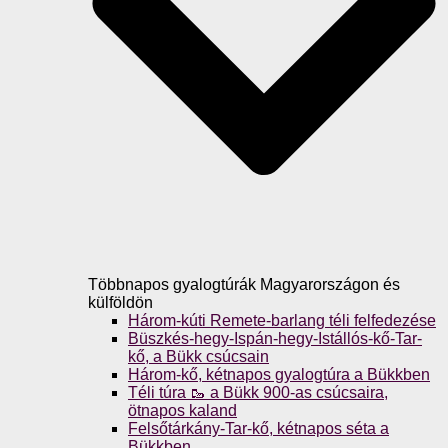
Többnapos gyalogtúrák Magyarországon és
külföldön
Három-kúti Remete-barlang téli felfedezése
Büszkés-hegy-Ispán-hegy-Istállós-kő-Tar-
kő, a Bükk csúcsain
Három-kő, kétnapos gyalogtúra a Bükkben
Téli túra 🥾 a Bükk 900-as csúcsaira,
ötnapos kaland
Felsőtárkány-Tar-kő, kétnapos séta a
Bükkben