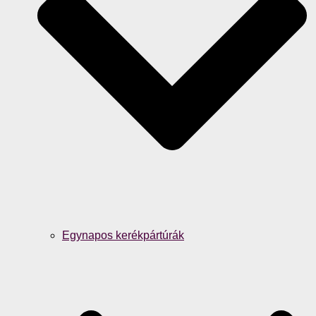
Egynapos kerékpártúrák