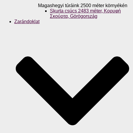
Magashegyi túráink 2500 méter környékén
Skurta csúcs 2483 méter, Κορυφή
Σκούρτα, Görögország
Zarándoklat