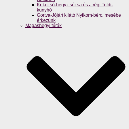
Kukucsó-hegy csúcsa és a régi Toldi-
kunyhó
Gortva-Jójárt kilátó Nyikom-bérc, mesébe
érkezünk
Magashegyi túrák