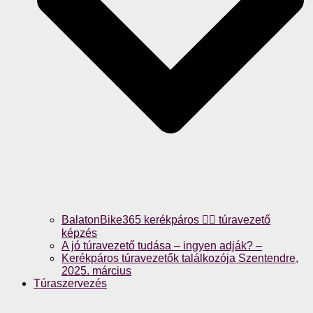
BalatonBike365 kerékpáros 🚴‍♀️ túravezető
képzés
A jó túravezető tudása – ingyen adják? –
Kerékpáros túravezetők találkozója Szentendre,
2025. március
Túraszervezés