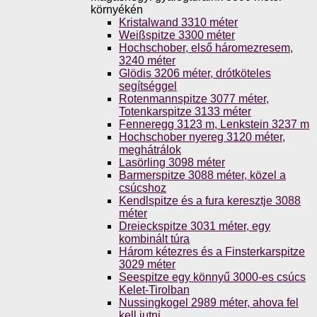
környékén
Kristalwand 3310 méter
Weißspitze 3300 méter
Hochschober, első háromezresem,
3240 méter
Glödis 3206 méter, drótköteles
segítséggel
Rotenmannspitze 3077 méter,
Totenkarspitze 3133 méter
Fenneregg 3123 m, Lenkstein 3237 m
Hochschober nyereg 3120 méter,
meghátrálok
Lasörling 3098 méter
Barmerspitze 3088 méter, közel a
csúcshoz
Kendlspitze és a fura keresztje 3088
méter
Dreieckspitze 3031 méter, egy
kombinált túra
Három kétezres és a Finsterkarspitze
3029 méter
Seespitze egy könnyű 3000-es csúcs
Kelet-Tirolban
Nussingkogel 2989 méter, ahova fel
kell jutni