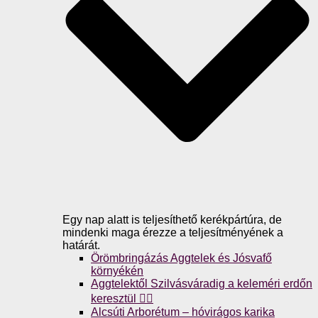
Egy nap alatt is teljesíthető kerékpártúra, de
mindenki maga érezze a teljesítményének a
határát.
Örömbringázás Aggtelek és Jósvafő
környékén
Aggtelektől Szilvásváradig a keleméri erdőn
keresztül 🚴‍♀️
Alcsúti Arborétum – hóvirágos karika