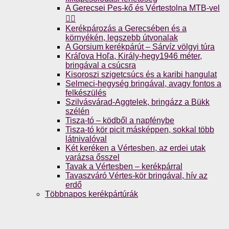
A Gerecsei Pes-kő és Vértestolna MTB-vel
🚴‍♀️
Kerékpározás a Gerecsében és a
környékén, legszebb útvonalak
A Gorsium kerékpárút – Sárvíz völgyi túra
Kráľova Hoľa, Király-hegy1946 méter,
bringával a csúcsra
Kisoroszi szigetcsúcs és a karibi hangulat
Selmeci-hegység bringával, avagy fontos a
felkészülés
Szilvásvárad-Aggtelek, bringázz a Bükk
szélén
Tisza-tó – ködből a napfénybe
Tisza-tó kör picit másképpen, sokkal több
látnivalóval
Két keréken a Vértesben, az erdei utak
varázsa ősszel
Tavak a Vértesben – kerékpárral
Tavaszváró Vértes-kör bringával, hív az
erdő
Többnapos kerékpártúrák