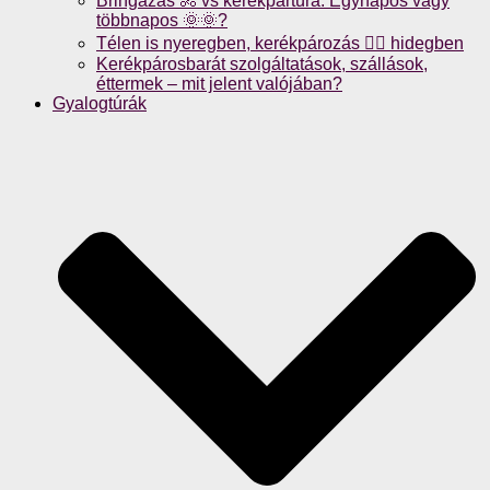
Bringázás 🚴 vs kerékpártúra: Egynapos vagy
többnapos 🌞🌞?
Télen is nyeregben, kerékpározás 🚴‍♀️ hidegben
Kerékpárosbarát szolgáltatások, szállások,
éttermek – mit jelent valójában?
Gyalogtúrák