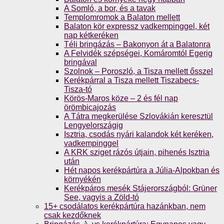
A Somló, a bor, és a tavak
Templomromok a Balaton mellett
Balaton kör expressz vadkempinggel, két
nap kétkeréken
Téli bringázás – Bakonyon át a Balatonra
A Felvidék szépségei, Komáromtól Egerig
bringával
Szolnok – Poroszló, a Tisza mellett ősszel
Kerékpárral a Tisza mellett Tiszabecs-
Tisza-tó
Körös-Maros köze – 2 és fél nap
örömbicajozás
A Tátra megkerülése Szlovákián keresztül
Lengyelországig
Isztria, csodás nyári kalandok két keréken,
vadkempinggel
A KRK sziget rázós útjain, pihenés Isztria
után
Hét napos kerékpártúra a Júlia-Alpokban és
környékén
Kerékpáros mesék Stájerországból: Grüner
See, vagyis a Zöld-tó
15+ csodálatos kerékpártúra hazánkban, nem
csak kezdőknek