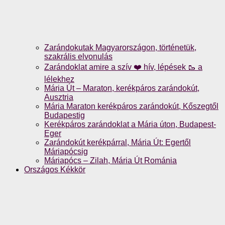
Zarándokutak Magyarországon, történetük,
szakrális elvonulás
Zarándoklat amire a szív ❤️ hív, lépések 🥾 a
lélekhez
Mária Út – Maraton, kerékpáros zarándokút,
Ausztria
Mária Maraton kerékpáros zarándokút, Kőszegtől
Budapestig
Kerékpáros zarándoklat a Mária úton, Budapest-
Eger
Zarándokút kerékpárral, Mária Út: Egertől
Máriapócsig
Máriapócs – Zilah, Mária Út Románia
Országos Kékkör