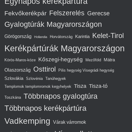
Egynapos kerékpártúra
Felszerelés
Fekvőkerékpár
Gerecse
Gyalogtúrák Magyarországon
Kelet-Tirol
Görögország
Karintia
Horvátország
Hollandia
Kerékpártúrák Magyarországon
Kőszegi-hegység
Mátra
Körös-Maros-köze
Mezőföld
Osttirol
Olaszország
Pilis hegység Visegrádi hegység
Szlovákia
Szlovénia
Tanúhegyek
Tisza
Tisza-tó
Templomok templomromok kegyhelyek
Többnapos gyalogtúra
Toszkána
Többnapos kerékpártúra
Vadkemping
Várak várromok