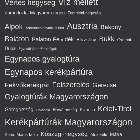
Víz mellett
Vértes hegység
Zarándoklat Magyarországon
Zempléni-hegység
Ausztria
Alpok
Bakony
Arborétum botanikus kert
Balaton
Bükk
Balaton-Felvidék
Börzsöny
Cserhát
Duna
Egyesült Arab Emírségek
Egynapos gyalogtúra
Egynapos kerékpártúra
Felszerelés
Fekvőkerékpár
Gerecse
Gyalogtúrák Magyarországon
Kelet-Tirol
Görögország
Karintia
Horvátország
Hollandia
Kerékpártúrák Magyarországon
Kőszegi-hegység
Mátra
Körös-Maros-köze
Mezőföld