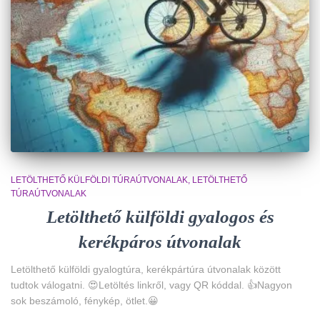
LETÖLTHETŐ KÜLFÖLDI TÚRAÚTVONALAK
LETÖLTHETŐ
TÚRAÚTVONALAK
Letölthető külföldi gyalogos és
kerékpáros útvonalak
Letölthető külföldi gyalogtúra, kerékpártúra útvonalak között
tudtok válogatni. 😍Letöltés linkről, vagy QR kóddal. 👍Nagyon
sok beszámoló, fénykép, ötlet.😀