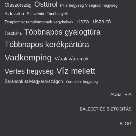
Osttirol
Olaszország
Pilis hegység Visegrádi hegység
Szlovákia
Szlovénia
Tanúhegyek
Tisza
Tisza-tó
Templomok templomromok kegyhelyek
Többnapos gyalogtúra
Toszkána
Többnapos kerékpártúra
Vadkemping
Várak várromok
Víz mellett
Vértes hegység
Zarándoklat Magyarországon
Zempléni-hegység
AUSZTRIA
BALESET ÉS BIZTOSÍTÁS
BLOG