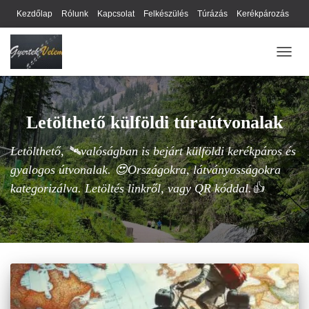
Kezdőlap
Rólunk
Kapcsolat
Felkészülés
Túrázás
Kerékpározás
Webhely térkép
Cookie-k
Nyilatkozat
Adatkezelési tájékoztató
NAVIG
Hírlevél
Letölthető külföldi túraútvonalak
Letölthető, 🛰️valóságban is bejárt külföldi kerékpáros és
gyalogos útvonalak. 😍Országokra, látványosságokra
kategorizálva. Letöltés linkről, vagy QR kóddal.👍