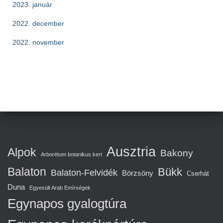
2023. január
2022. december
2022. november
Ausztria
Alpok
Bakony
Arborétum botanikus kert
Balaton
Bükk
Balaton-Felvidék
Börzsöny
Cserhát
Duna
Egyesült Arab Emírségek
Egynapos gyalogtúra