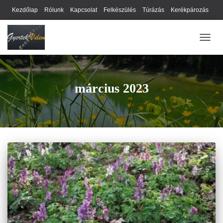
Kezdőlap
Rólunk
Kapcsolat
Felkészülés
Túrázás
Kerékpározás
Webhely térkép
Cookie-k
Nyilatkozat
Adatkezelési tájékoztató
NAVIG
Hírlevél
március 2023