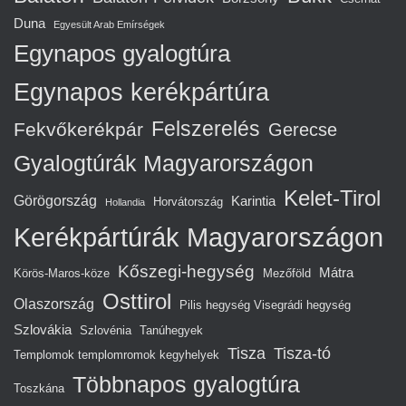
Duna
Egyesült Arab Emírségek
Egynapos gyalogtúra
Egynapos kerékpártúra
Felszerelés
Fekvőkerékpár
Gerecse
Gyalogtúrák Magyarországon
Kelet-Tirol
Görögország
Karintia
Horvátország
Hollandia
Kerékpártúrák Magyarországon
Kőszegi-hegység
Mátra
Körös-Maros-köze
Mezőföld
Osttirol
Olaszország
Pilis hegység Visegrádi hegység
Szlovákia
Szlovénia
Tanúhegyek
Tisza
Tisza-tó
Templomok templomromok kegyhelyek
Többnapos gyalogtúra
Toszkána