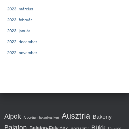
2023. március
2023. február
2023. január
2022. december
2022. november
Ausztria
Alpok
Bakony
Arborétum botanikus kert
Balaton
Bükk
Balaton-Felvidék
Börzsöny
Cserhát