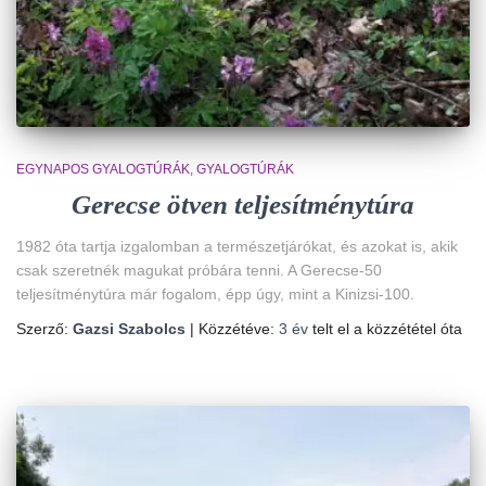
EGYNAPOS GYALOGTÚRÁK
GYALOGTÚRÁK
Gerecse ötven teljesítménytúra
1982 óta tartja izgalomban a természetjárókat, és azokat is, akik
csak szeretnék magukat próbára tenni. A Gerecse-50
teljesítménytúra már fogalom, épp úgy, mint a Kinizsi-100.
Szerző:
Gazsi Szabolcs
| Közzétéve:
3 év
telt el a közzététel óta