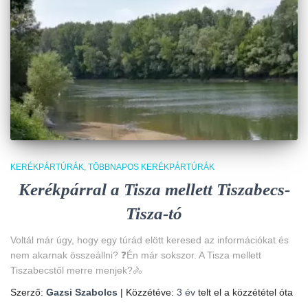
KERÉKPÁRTÚRÁK
TÖBBNAPOS KERÉKPÁRTÚRÁK
Kerékpárral a Tisza mellett Tiszabecs-
Tisza-tó
Voltál már úgy, hogy egy túrád elött keresed az információkat és
nem akarnak összeállni? ❓Én már sokszor. A Tisza mellett
Tiszabecstől merre menjek?🚴
Szerző:
Gazsi Szabolcs
| Közzétéve:
3 év
telt el a közzététel óta