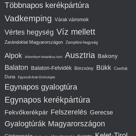
Többnapos kerékpártúra
Vadkemping
Várak várromok
Víz mellett
Vértes hegység
Zarándoklat Magyarországon
Zempléni-hegység
Ausztria
Alpok
Bakony
Arborétum botanikus kert
Balaton
Bükk
Balaton-Felvidék
Börzsöny
Cserhát
Duna
Egyesült Arab Emírségek
Egynapos gyalogtúra
Egynapos kerékpártúra
Felszerelés
Fekvőkerékpár
Gerecse
Gyalogtúrák Magyarországon
Kelet-Tirol