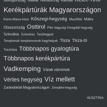
Görögország
Karintia
Horvátország
Hollandia
Kerékpártúrák Magyarországon
Kőszegi-hegység
Mátra
Körös-Maros-köze
Mezőföld
Osttirol
Olaszország
Pilis hegység Visegrádi hegység
Szlovákia
Szlovénia
Tanúhegyek
Tisza
Tisza-tó
Templomok templomromok kegyhelyek
Többnapos gyalogtúra
Toszkána
Többnapos kerékpártúra
Vadkemping
Várak várromok
Víz mellett
Vértes hegység
Zarándoklat Magyarországon
Zempléni-hegység
AUSZTRIA