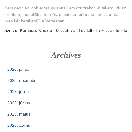
Nemigen van jobb érzés 👍 annál, amikor órákon át tekergünk az
erdőben, megéljük a természet minden pillanatát, mozzanatát –
ilyen két keréken🚴‍♀️ a Vértesben.
Szerző:
Kamarás Kriszta
| Közzétéve:
3 év
telt el a közzététel óta
Archives
2026. január
2025. december
2025. július
2025. június
2025. május
2025. április