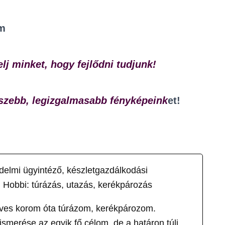
m
elj minket, hogy fejlődni tudjunk!
szebb, legizgalmasabb fényképeink
et!
delmi ügyintéző, készletgazdálkodási
 Hobbi: túrázás, utazás, kerékpározás
éves korom óta túrázom, kerékpározom.
merése az egyik fő célom, de a határon túli