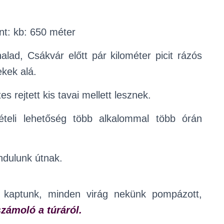
nt: kb: 650 méter
alad, Csákvár előtt pár kilométer picit rázós
ekek alá.
 rejtett kis tavai mellett lesznek.
ételi lehetőség több alkalommal több órán
indulunk útnak.
t kaptunk, minden virág nekünk pompázott,
zámoló a túráról.