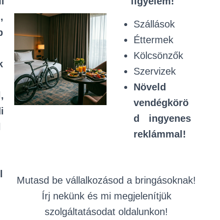
i
figyelem!
,
Szállások
b
Éttermek
Kölcsönzők
k
Szervizek
Növeld
,
vendégkörö
i
d ingyenes
l
reklámmal!
l
Mutasd be vállalkozásod a bringásoknak!
Írj nekünk és mi megjelenítjük
szolgáltatásodat oldalunkon!