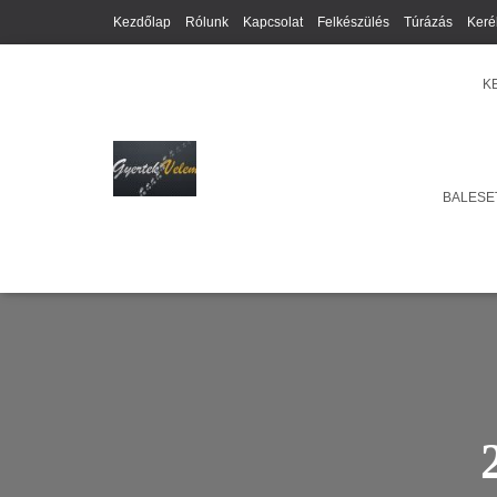
Kezdőlap
Rólunk
Kapcsolat
Felkészülés
Túrázás
Keré
K
BALESET