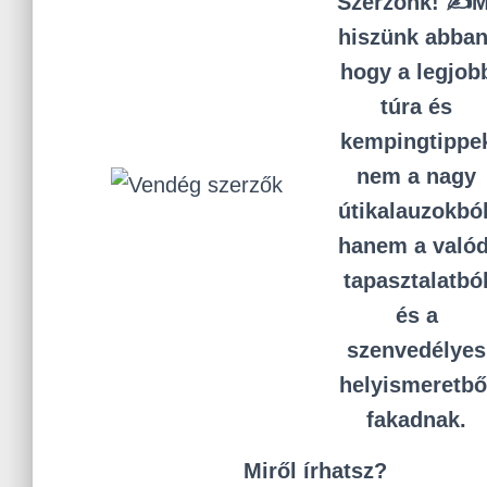
Szerzőnk! ✍️M
hiszünk abban
hogy a legjob
túra és
kempingtippe
nem a nagy
útikalauzokból
hanem a valód
tapasztalatbó
és a
szenvedélyes
helyismeretbő
fakadnak.
Miről írhatsz?