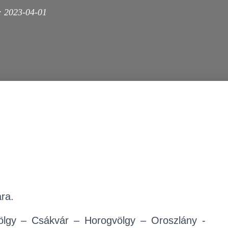
:
2023-04-01
ára.
-völgy – Csákvár – Horogvölgy – Oroszlány -