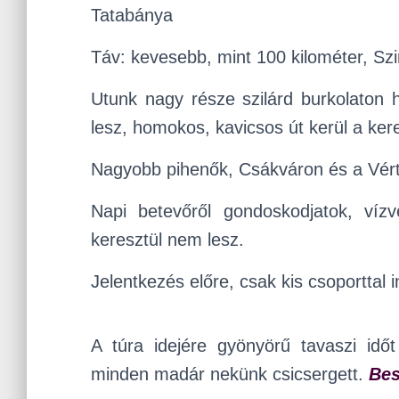
Tatabánya
Táv: kevesebb, mint 100 kilométer, Szi
Utunk nagy része szilárd burkolaton h
lesz, homokos, kavicsos út kerül a ker
Nagyobb pihenők, Csákváron és a Vértes
Napi betevőről gondoskodjatok, vízv
keresztül nem lesz.
Jelentkezés előre, csak kis csoporttal 
A túra idejére gyönyörű tavaszi idő
minden madár nekünk csicsergett.
Bes