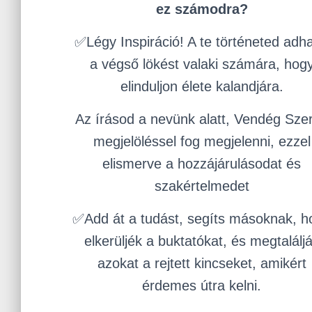
ez számodra?
✅Légy Inspiráció! A te történeted adha
a végső lökést valaki számára, hog
elinduljon élete kalandjára.
Az írásod a nevünk alatt, Vendég Sze
megjelöléssel fog megjelenni, ezzel
elismerve a hozzájárulásodat és
szakértelmedet
✅Add át a tudást, segíts másoknak, h
elkerüljék a buktatókat, és megtalálj
azokat a rejtett kincseket, amikért
érdemes útra kelni.