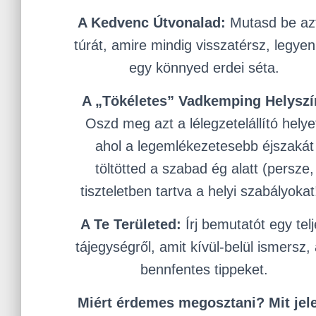
A Kedvenc Útvonalad:
Mutasd be az
túrát, amire mindig visszatérsz, legyen
egy könnyed erdei séta.
A „Tökéletes” Vadkemping Helyszí
Oszd meg azt a lélegzetelállító helye
ahol a legemlékezetesebb éjszakát
töltötted a szabad ég alatt (persze,
tiszteletben tartva a helyi szabályokat
A Te Területed:
Írj bemutatót egy tel
tájegységről, amit kívül-belül ismersz, 
bennfentes tippeket.
Miért érdemes megosztani? Mit jel