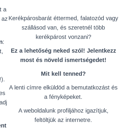
t a
Kerékpárosbarát éttermed, falatozód vagy
 az
szállásod van, és szeretnél több
kerékpárost vonzani?
n
:
Ez a lehetőség neked szól! Jelentkezz
t,
most és növeld ismertségedet!
Mit kell tenned?
!).
A lenti címre elküldöd a bemutatkozást és
jes
a fényképeket.
adj
A weboldalunk profiljához igazítjuk,
feltöltjük az internetre.
ent