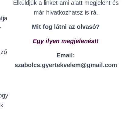
Elküldjük a linket ami alatt megjelent és
már hivatkozhatsz is rá.
tja
Mit fog látni az olvasó?
y
Egy ilyen megjelenést!
rző
Email:
szabolcs.gyertekvelem@gmail.com
ogy
ák