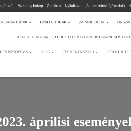
kpározás
Webhely térkép
Cookie-k
Nyilatkozat
Adatkezelési tájékoztató
H
ERÉKPÁRTÚRÁK
GYALOGTÚRÁK
ZARÁNDOKLAT
ORSZÁ
KÉPES TÚRAAJÁNLÓ, FEDEZD FEL A LEGSZEBB BAKANCSLISTÁS 
 ÉS BIZTOSÍTÁS
BLOG
ESEMÉNYNAPTÁR
LETÖLTHETŐ
2023. áprilisi eseménye