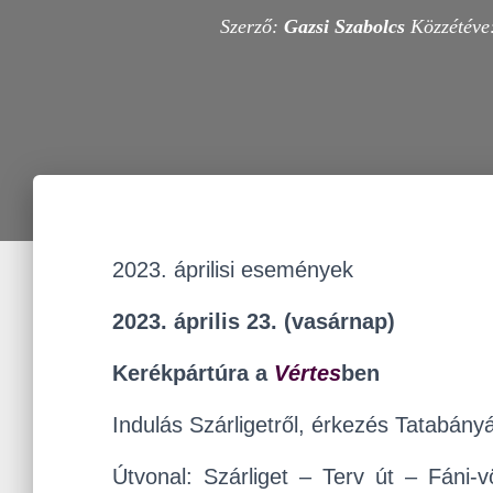
Szerző:
Gazsi Szabolcs
Közzétéve
2023. áprilisi események
2023. április 23. (vasárnap)
Kerékpártúra a
Vértes
ben
Indulás Szárligetről, érkezés Tatabány
Útvonal: Szárliget – Terv út – Fáni