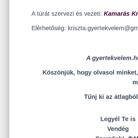
A túrát szervezi és vezeti:
Kamarás Kr
Elérhetőség: kriszta.gyertekvelem@gm
A gyertekvelem.hu
Köszönjük, hogy olvasol minket, 
m
Tűnj ki az átlagbó
Legyél Te is
Vendég