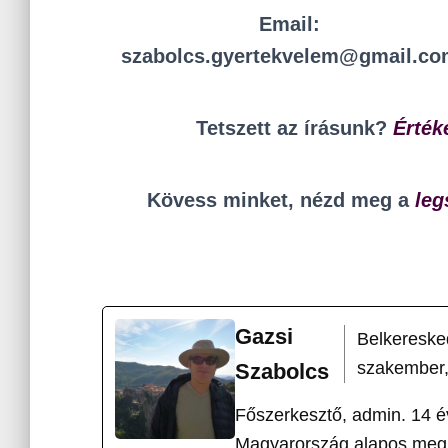
Email:
szabolcs.gyertekvelem@gmail.co
Tetszett az írásunk?
Érték
Kövess minket, nézd meg a
leg
Gazsi
Belkereske
szakember,
Szabolcs
Főszerkesztő, admin. 14 
Magyarország alapos megis