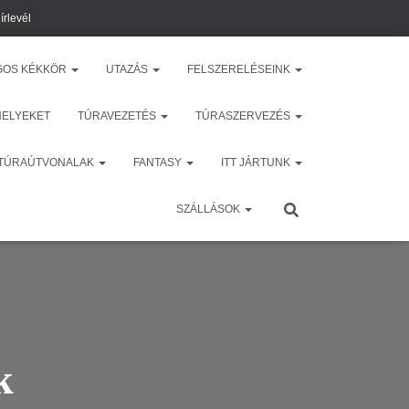
írlevél
GOS KÉKKÖR
UTAZÁS
FELSZERELÉSEINK
HELYEKET
TÚRAVEZETÉS
TÚRASZERVEZÉS
 TÚRAÚTVONALAK
FANTASY
ITT JÁRTUNK
SZÁLLÁSOK
k