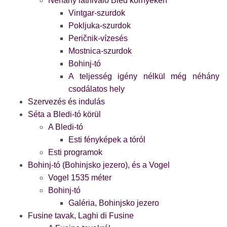
Néhány látnivaló Bled környékén
Vintgar-szurdok
Pokljuka-szurdok
Peričnik-vízesés
Mostnica-szurdok
Bohinj-tó
A teljesség igény nélkül még néhány
csodálatos hely
Szervezés és indulás
Séta a Bledi-tó körül
A Bledi-tó
Esti fényképek a tóról
Esti programok
Bohinj-tó (Bohinjsko jezero), és a Vogel
Vogel 1535 méter
Bohinj-tó
Galéria, Bohinjsko jezero
Fusine tavak, Laghi di Fusine