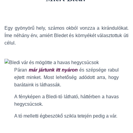
Egy gyönyörű hely, számos okból vonzza a kirándulókat.
Íme néhány érv, amiért Bledet és környékét választottuk úti
célul.
Páran
már jártunk itt nyáron
és szépsége rabul
ejtett minket. Most lehetőség adódott arra, hogy
barátaink is láthassák.
A fényképen a Bledi-tó látható, háttérben a havas
hegycsúcsok.
A tó melletti égbeszökő szikla tetején pedig a vár.