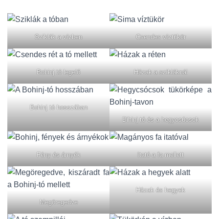
Sziklák a vízben
Csendes víztükör
Bohinj tó legelő
Házak a szikláknál
Bohinj tó hosszában
Bihinj tó és a hegycsúcsok
Fény és árnyék
Itató a fa mellett
Házak és hegyek
Megöregedve