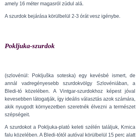
amely 16 méter magasról zúdul alá.
A szurdok bejárása körülbelül 2-3 órát vesz igénybe.
Pokljuka-szurdok
(szlovénül: Pokljuška soteska) egy kevésbé ismert, de
annál vadregényesebb szurdokvölgy Szlovéniában, a
Bledi-tó közelében. A Vintgar-szurdokhoz képest jóval
kevesebben látogatják, így ideális választás azok számára,
akik nyugodt környezetben szeretnék élvezni a természet
szépségeit.
A szurdokot a Pokljuka-plató keleti szélén találjuk, Krnica
falu közelében. A Bledi-tótól autóval körülbelül 15 perc alatt