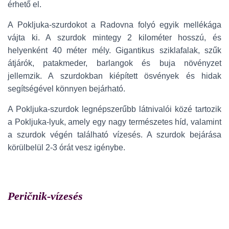
érhető el.
A Pokljuka-szurdokot a Radovna folyó egyik mellékága
vájta ki. A szurdok mintegy 2 kilométer hosszú, és
helyenként 40 méter mély. Gigantikus sziklafalak, szűk
átjárók, patakmeder, barlangok és buja növényzet
jellemzik. A szurdokban kiépített ösvények és hidak
segítségével könnyen bejárható.
A Pokljuka-szurdok legnépszerűbb látnivalói közé tartozik
a Pokljuka-lyuk, amely egy nagy természetes híd, valamint
a szurdok végén található vízesés. A szurdok bejárása
körülbelül 2-3 órát vesz igénybe.
Peričnik-vízesés