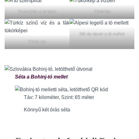
Szempillák a tó felett
Tükörkép
Rét és házak a tó mellett
Türkíz víz
Séta a Bohinj-tó mellet
Táv: 7 kilométer, Szint: 65 méter
Könnyű két órás séta