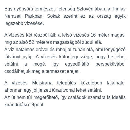
Egy gyönyörű természeti jelenség Szlovéniában, a Triglav
Nemzeti Parkban. Sokak szerint ez az ország egyik
legszebb vízesése.
A vízesés két részből áll: a felső vízesés 16 méter magas,
míg az alsó 52 méteres magasságból zúdul alá.
A víz hatalmas erővel és robajjal zuhan alá, ami lenyűgöző
látványt nyújt. A vízesés különlegessége, hogy be lehet
sétálni a mögé, így egyedülálló perspektívából
csodálhatjuk meg a természet erejét.
A vízesés Mojstrana település közelében található,
ahonnan egy jól jelzett túraútvonal lehet sétálni.
Az út nem túl megerőltető, így családok számára is ideális
kirándulási célpont.