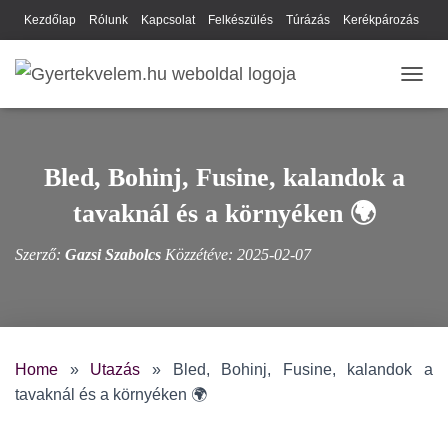
Kezdőlap
Rólunk
Kapcsolat
Felkészülés
Túrázás
Kerékpározás
Webhely térkép
Cookie-k
Nyilatkozat
Adatkezelési tájékoztató
NAVIG
Hírlevél
Bled, Bohinj, Fusine, kalandok a
tavaknál és a környéken 🌍
Szerző:
Gazsi Szabolcs
Közzétéve:
2025-02-07
Home
»
Utazás
»
Bled, Bohinj, Fusine, kalandok a
tavaknál és a környéken 🌍