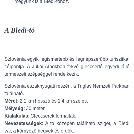
megyünk is a Bledi-tóhoz.
A Bledi-tó
Szlovénia egyik legismertebb és legnépszerűbb turisztikai
célpontja. A Júliai-Alpokban fekvő gleccsertó egyedülálló
természeti szépséggel rendelkezik.
Szlovénia északnyugati részén, a Triglav Nemzeti Parkban
található.
Méret:
2,1 km hosszú és 1,4 km széles.
Mélység:
30 méter.
Kialakulás
: Gleccserek formálták.
Nevezetességek
: A tó közepén található sziget, a Bledi
vár, a környező hegyek és erdők.