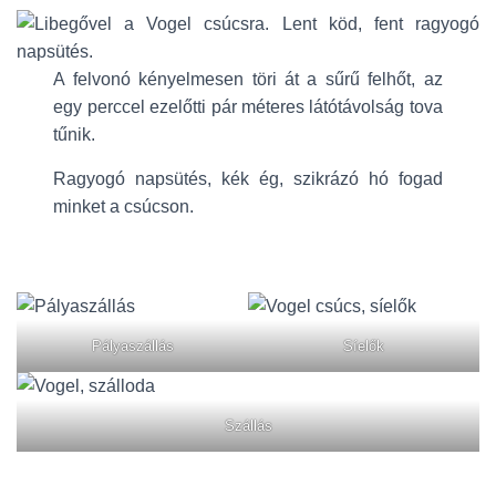
A felvonó kényelmesen töri át a sűrű felhőt, az
egy perccel ezelőtti pár méteres látótávolság tova
tűnik.
Ragyogó napsütés, kék ég, szikrázó hó fogad
minket a csúcson.
Pályaszállás
Síelők
Szállás