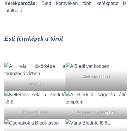
Kerékpározás:
Bled környékén több kerékpárút is
található.
Esti fényképek a tóról
Bledi vár ködben
Tükörkép
Séta a tó körül
A sziget és a templom