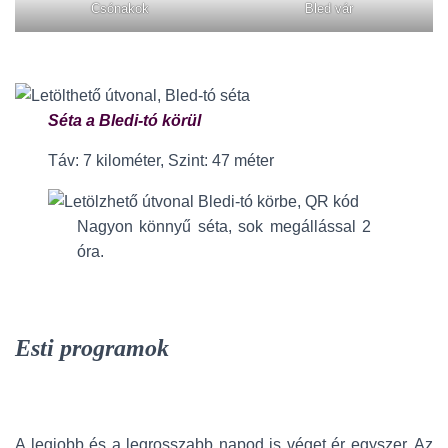
Csónakok
Bled vár
Séta a Bledi-tó körül
Táv: 7 kilométer, Szint: 47 méter
Nagyon könnyű séta, sok megállással 2
óra.
Esti programok
A legjobb és a legrosszabb napod is véget ér egyszer. Az