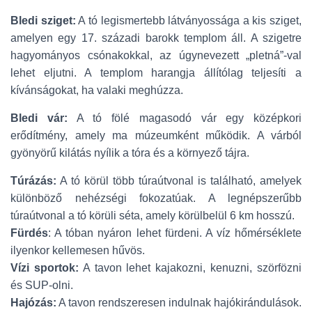
Bledi sziget:
A tó legismertebb látványossága a kis sziget,
amelyen egy 17. századi barokk templom áll. A szigetre
hagyományos csónakokkal, az úgynevezett „pletná”-val
lehet eljutni. A templom harangja állítólag teljesíti a
kívánságokat, ha valaki meghúzza.
Bledi vár:
A tó fölé magasodó vár egy középkori
erődítmény, amely ma múzeumként működik. A várból
gyönyörű kilátás nyílik a tóra és a környező tájra.
Túrázás:
A tó körül több túraútvonal is található, amelyek
különböző nehézségi fokozatúak. A legnépszerűbb
túraútvonal a tó körüli séta, amely körülbelül 6 km hosszú.
Fürdés
: A tóban nyáron lehet fürdeni. A víz hőmérséklete
ilyenkor kellemesen hűvös.
Vízi sportok:
A tavon lehet kajakozni, kenuzni, szörfözni
és SUP-olni.
Hajózás:
A tavon rendszeresen indulnak hajókirándulások.