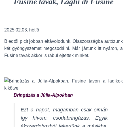
Fusine tavak, Laghi di Fusine
2025.02.03. hétfő
Bledtől picit jobban eltávolodunk, Olaszországba autózunk
két gyöngyszemet megcsodálni. Már jártunk itt nyáron, a
Fusine tavak akkor is rabul ejtettek minket.
Bringázás a Júlia-Alpokban
Ezt a napot, magamban csak simán
így hívom: csodabringázás. Egyik
ékszerdobozból tekertünk a másikba.