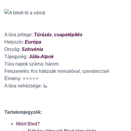
A túra jellege:
Túrázás
,
csapatépítés
Helyszín:
Európa
Ország:
Szlovénia
Tájegység:
Júlia-Alpok
Túra napok száma: három
Felszerelés: Kis hátizsák innivalóval, szendviccsel
Élmény: ⭐⭐⭐⭐⭐
A túra nehézsége: 🥾
Tartalomjegyzék:
Miért Bled?