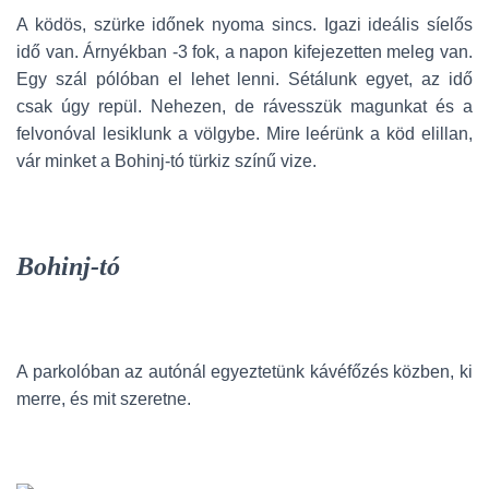
A ködös, szürke időnek nyoma sincs. Igazi ideális síelős
idő van. Árnyékban -3 fok, a napon kifejezetten meleg van.
Egy szál pólóban el lehet lenni. Sétálunk egyet, az idő
csak úgy repül. Nehezen, de rávesszük magunkat és a
felvonóval lesiklunk a völgybe. Mire leérünk a köd elillan,
vár minket a Bohinj-tó türkiz színű vize.
Bohinj-tó
A parkolóban az autónál egyeztetünk kávéfőzés közben, ki
merre, és mit szeretne.