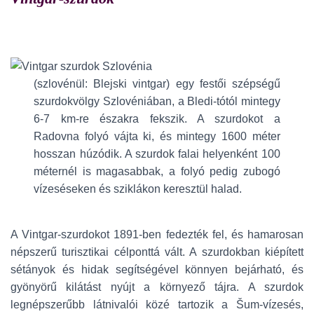
(szlovénül: Blejski vintgar) egy festői szépségű
szurdokvölgy Szlovéniában, a Bledi-tótól mintegy
6-7 km-re északra fekszik. A szurdokot a
Radovna folyó vájta ki, és mintegy 1600 méter
hosszan húzódik. A szurdok falai helyenként 100
méternél is magasabbak, a folyó pedig zubogó
vízeséseken és sziklákon keresztül halad.
A Vintgar-szurdokot 1891-ben fedezték fel, és hamarosan
népszerű turisztikai célponttá vált. A szurdokban kiépített
sétányok és hidak segítségével könnyen bejárható, és
gyönyörű kilátást nyújt a környező tájra. A szurdok
legnépszerűbb látnivalói közé tartozik a Šum-vízesés,