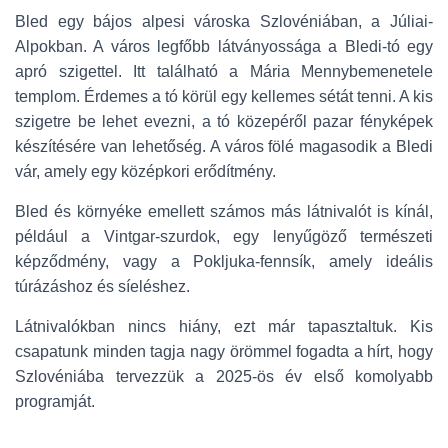
Bled egy bájos alpesi városka Szlovéniában, a Júliai-
Alpokban. A város legfőbb látványossága a Bledi-tó egy
apró szigettel. Itt található a Mária Mennybemenetele
templom. Érdemes a tó körül egy kellemes sétát tenni. A kis
szigetre be lehet evezni, a tó közepéről pazar fényképek
készítésére van lehetőség. A város fölé magasodik a Bledi
vár, amely egy középkori erődítmény.
Bled és környéke emellett számos más látnivalót is kínál,
például a Vintgar-szurdok, egy lenyűgöző természeti
képződmény, vagy a Pokljuka-fennsík, amely ideális
túrázáshoz és síeléshez.
Látnivalókban nincs hiány, ezt már tapasztaltuk. Kis
csapatunk minden tagja nagy örömmel fogadta a hírt, hogy
Szlovéniába tervezzük a 2025-ös év első komolyabb
programját.