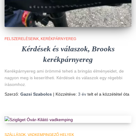
FELSZERELÉSEINK
KERÉKPÁRNYEREG
Kérdések és válaszok, Brooks
kerékpárnyereg
Kerékpárnyereg ami örömmé teheti a bringás élményeidet, de
nagyon meg is keserítheti. Kérdések és válaszok egy régebbi
írásomhoz.
Szerző:
Gazsi Szabolcs
| Közzétéve:
3 év
telt el a közzététel óta
SZÁLLÁSOK
VADKEMPINGEZŐ HELYEK