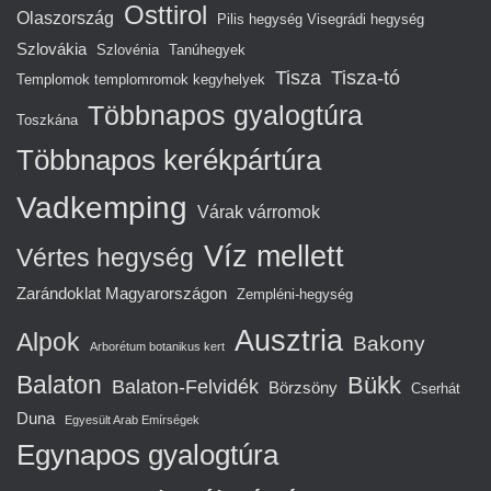
Osttirol
Olaszország
Pilis hegység Visegrádi hegység
Szlovákia
Szlovénia
Tanúhegyek
Tisza
Tisza-tó
Templomok templomromok kegyhelyek
Többnapos gyalogtúra
Toszkána
Többnapos kerékpártúra
Vadkemping
Várak várromok
Víz mellett
Vértes hegység
Zarándoklat Magyarországon
Zempléni-hegység
Ausztria
Alpok
Bakony
Arborétum botanikus kert
Balaton
Bükk
Balaton-Felvidék
Börzsöny
Cserhát
Duna
Egyesült Arab Emírségek
Egynapos gyalogtúra