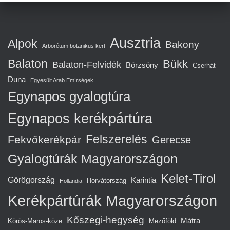
Ausztria
Alpok
Bakony
Arborétum botanikus kert
Balaton
Bükk
Balaton-Felvidék
Börzsöny
Cserhát
Duna
Egyesült Arab Emírségek
Egynapos gyalogtúra
Egynapos kerékpártúra
Felszerelés
Fekvőkerékpár
Gerecse
Gyalogtúrák Magyarországon
Kelet-Tirol
Görögország
Karintia
Horvátország
Hollandia
Kerékpártúrák Magyarországon
Kőszegi-hegység
Mátra
Körös-Maros-köze
Mezőföld