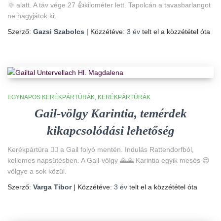
🌞 alatt. A táv vége 27 👍kilométer lett. Tapolcán a tavasbarlangot
ne hagyjátok ki.
Szerző:
Gazsi Szabolcs
| Közzétéve:
3 év
telt el a közzététel óta
EGYNAPOS KERÉKPÁRTÚRÁK
KERÉKPÁRTÚRÁK
Gail-völgy Karintia, temérdek
kikapcsolódási lehetőség
Kerékpártúra 🚴‍♀️ a Gail folyó mentén. Indulás Rattendorfból,
kellemes napsütésben. A Gail-völgy 🌄🌄 Karintia egyik mesés 😍
völgye a sok közül.
Szerző:
Varga Tibor
| Közzétéve:
3 év
telt el a közzététel óta