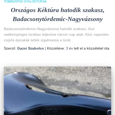
TÖBBNAPOS GYALOGTÚRÁK
Országos Kéktúra hatodik szakasz,
Badacsonytördemic-Nagyvázsony
Badacsonytördemic-Nagyvázsony hatodik szakasz, őszi
vadkempinges túrában teljesítve három nap alatt. Köd, napsütés,
csípős éjszakák tették izgalmassá a túrát.
Szerző:
Gazsi Szabolcs
| Közzétéve:
3 év
telt el a közzététel óta