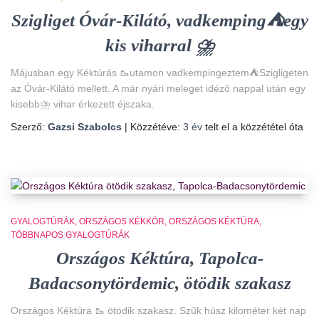
Szigliget Óvár-Kilátó, vadkemping⛺egy
kis viharral ⛈️
Májusban egy Kéktúrás 🥾utamon vadkempingeztem⛺Szigligeten
az Óvár-Kilátó mellett. A már nyári meleget idéző nappal után egy
kisebb⛈️ vihar érkezett éjszaka.
Szerző:
Gazsi Szabolcs
| Közzétéve:
3 év
telt el a közzététel óta
GYALOGTÚRÁK
ORSZÁGOS KÉKKÖR
ORSZÁGOS KÉKTÚRA
TÖBBNAPOS GYALOGTÚRÁK
Országos Kéktúra, Tapolca-
Badacsonytördemic, ötödik szakasz
Országos Kéktúra 🥾 ötödik szakasz. Szűk húsz kilométer két nap