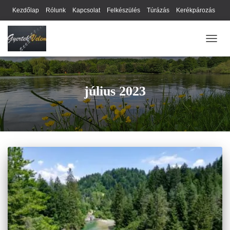
Kezdőlap
Rólunk
Kapcsolat
Felkészülés
Túrázás
Kerékpározás
Webhely térkép
Cookie-k
Nyilatkozat
Adatkezelési tájékoztató
NAVIG
Hírlevél
július 2023