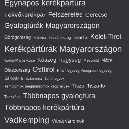
Egynapos kerékpártúra
Felszerelés
Fekvőkerékpár
Gerecse
Gyalogtúrák Magyarországon
Kelet-Tirol
Görögország
Karintia
Horvátország
Hollandia
Kerékpártúrák Magyarországon
Kőszegi-hegység
Mátra
Körös-Maros-köze
Mezőföld
Osttirol
Olaszország
Pilis hegység Visegrádi hegység
Szlovákia
Szlovénia
Tanúhegyek
Tisza
Tisza-tó
Templomok templomromok kegyhelyek
Többnapos gyalogtúra
Toszkána
Többnapos kerékpártúra
Vadkemping
Várak várromok