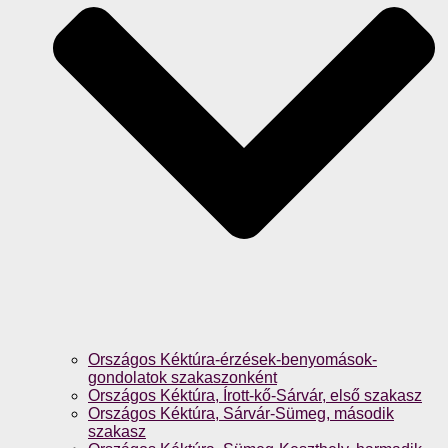
Országos Kéktúra-érzések-benyomások-
gondolatok szakaszonként
Országos Kéktúra, Írott-kő-Sárvár, első szakasz
Országos Kéktúra, Sárvár-Sümeg, második
szakasz