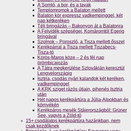
A Somló, a bor, és a tavak
Templomromok a Balaton mellett
Balaton kör expressz vadkempinggel, két
nap kétkeréken
Téli bringázás – Bakonyon át a Balatonra
A Felvidék szépségei, Komáromtól Egerig
bringával
Szolnok – Poroszló, a Tisza mellett ősszel
Kerékpárral a Tisza mellett Tiszabecs-
Tisza-tó
Körös-Maros köze – 2 és fél nap
örömbicajozás
A Tátra megkerülése Szlovákián keresztül
Lengyelországig
Isztria, csodás nyári kalandok két keréken,
vadkempinggel
A KRK sziget rázós útjain, pihenés Isztria
után
Hét napos kerékpártúra a Júlia-Alpokban és
környékén
Kerékpáros mesék Stájerországból: Grüner
See, vagyis a Zöld-tó
15+ csodálatos kerékpártúra hazánkban, nem
csak kezdőknek