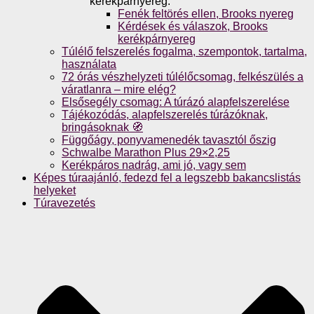
kerékpárnyereg.
Fenék feltörés ellen, Brooks nyereg
Kérdések és válaszok, Brooks
kerékpárnyereg
Túlélő felszerelés fogalma, szempontok, tartalma,
használata
72 órás vészhelyzeti túlélőcsomag, felkészülés a
váratlanra – mire elég?
Elsősegély csomag: A túrázó alapfelszerelése
Tájékozódás, alapfelszerelés túrázóknak,
bringásoknak 🧭
Függőágy, ponyvamenedék tavasztól őszig
Schwalbe Marathon Plus 29×2,25
Kerékpáros nadrág, ami jó, vagy sem
Képes túraajánló, fedezd fel a legszebb bakancslistás
helyeket
Túravezetés