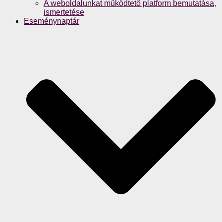
A weboldalunkat működtető platform bemutatása,
ismertetése
Eseménynaptár