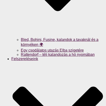
Bled, Bohinj, Fusine, kalandok a tavaknál és a
környéken 🌍
Egy csodálatos utazás Elba szigetére
Rattendorf – téli kalandozás a hó nyomában
Felszereléseink