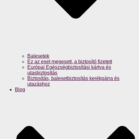
Balesetek
Ez az eset megesett, a biztosító fizetett
Európai Egészségbiztosítási kártya és
utasbiztosítás
Biztosítás, balesetbiztosítás kerékpárra és
utazáshoz
Blog