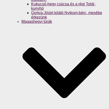
Kukucsó-hegy csúcsa és a régi Toldi-
kunyhó
Gortva-Jójárt kilátó Nyikom-bérc, mesébe
érkezünk
Magashegyi túrák