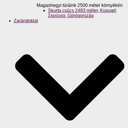
Magashegyi túráink 2500 méter környékén
Skurta csúcs 2483 méter, Κορυφή
Σκούρτα, Görögország
Zarándoklat