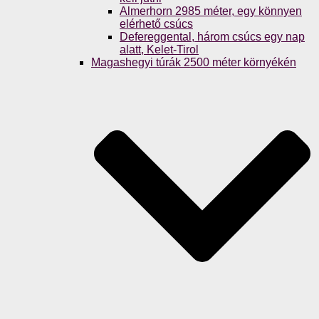
Almerhorn 2985 méter, egy könnyen
elérhető csúcs
Defereggental, három csúcs egy nap
alatt, Kelet-Tirol
Magashegyi túrák 2500 méter környékén