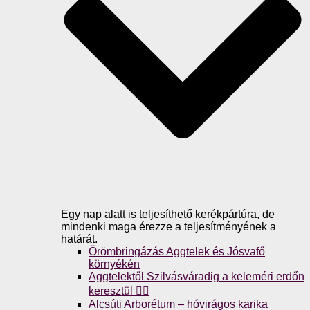
Egy nap alatt is teljesíthető kerékpártúra, de
mindenki maga érezze a teljesítményének a
határát.
Örömbringázás Aggtelek és Jósvafő
környékén
Aggtelektől Szilvásváradig a keleméri erdőn
keresztül 🚴‍♀️
Alcsúti Arborétum – hóvirágos karika