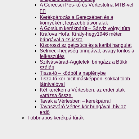
A Gerecsei Pes-kő és Vértestolna MTB-vel
🚴‍♀️
Kerékpározás a Gerecsében és a
környékén, legszebb útvonalak
A Gorsium kerékpárút – Sárvíz völgyi túra
Kráľova Hoľa, Király-hegy1946 méter,
bringával a csúcsra
Kisoroszi szigetcsúcs és a karibi hangulat
Selmeci-hegység bringával, avagy fontos a
felkészülés
Szilvásvárad-Aggtelek, bringázz a Bükk
szélén
Tisza-tó – ködből a napfénybe
Tisza-tó kör picit másképpen, sokkal több
látnivalóval
Két keréken a Vértesben, az erdei utak
varázsa ősszel
Tavak a Vértesben – kerékpárral
Tavaszváró Vértes-kör bringával, hív az
erdő
Többnapos kerékpártúrák