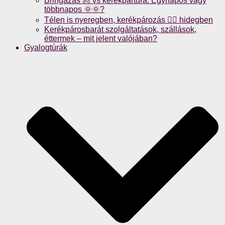
Bringázás 🚴 vs kerékpártúra: Egynapos vagy
többnapos 🌞🌞?
Télen is nyeregben, kerékpározás 🚴‍♀️ hidegben
Kerékpárosbarát szolgáltatások, szállások,
éttermek – mit jelent valójában?
Gyalogtúrák