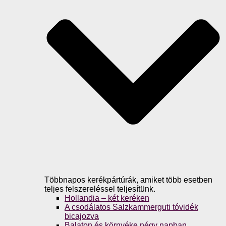
Többnapos kerékpártúrák, amiket több esetben
teljes felszereléssel teljesítünk.
Hollandia – két keréken
A csodálatos Salzkammerguti tóvidék
bicajozva
Balaton és környéke négy napban