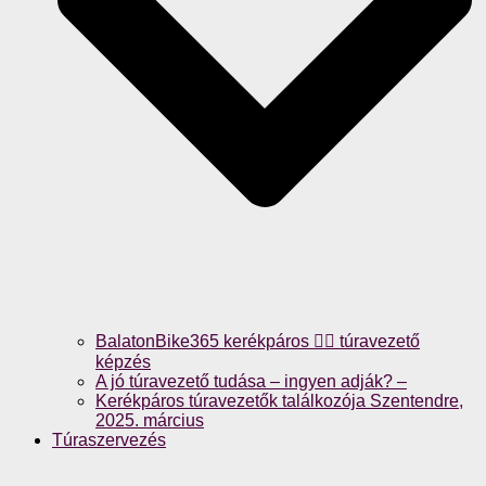
BalatonBike365 kerékpáros 🚴‍♀️ túravezető
képzés
A jó túravezető tudása – ingyen adják? –
Kerékpáros túravezetők találkozója Szentendre,
2025. március
Túraszervezés