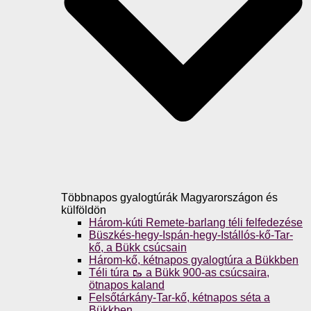
Többnapos gyalogtúrák Magyarországon és
külföldön
Három-kúti Remete-barlang téli felfedezése
Büszkés-hegy-Ispán-hegy-Istállós-kő-Tar-
kő, a Bükk csúcsain
Három-kő, kétnapos gyalogtúra a Bükkben
Téli túra 🥾 a Bükk 900-as csúcsaira,
ötnapos kaland
Felsőtárkány-Tar-kő, kétnapos séta a
Bükkben