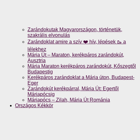
Zarándokutak Magyarországon, történetük,
szakrális elvonulás
Zarándoklat amire a szív ❤️ hív, lépések 🥾 a
lélekhez
Mária Út – Maraton, kerékpáros zarándokút,
Ausztria
Mária Maraton kerékpáros zarándokút, Kőszegtől
Budapestig
Kerékpáros zarándoklat a Mária úton, Budapest-
Eger
Zarándokút kerékpárral, Mária Út: Egertől
Máriapócsig
Máriapócs – Zilah, Mária Út Románia
Országos Kékkör