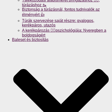
Tájékozódási alapismeret bringázáshoz 🚴‍♀️,
túrázáshoz 🥾
Biztonság a túrázásnál, fontos tudnivalók az
élményért 👍
Túrák szervezése saját részre: gyalogos,
kerékpáros, utazós
A kerékpározás 🚴‍♀️pszichológiája: Nyeregben a
boldogságért
Baleset és biztosítás