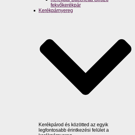
fekvőkerékpár
Kerékpárnyereg
Kerékpárod és közötted az egyik
legfontosabb érintkezési felület a