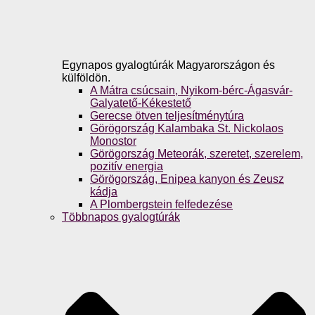
Egynapos gyalogtúrák Magyarországon és
külföldön.
A Mátra csúcsain, Nyikom-bérc-Ágasvár-
Galyatető-Kékestető
Gerecse ötven teljesítménytúra
Görögország Kalambaka St. Nickolaos
Monostor
Görögország Meteorák, szeretet, szerelem,
pozitív energia
Görögország, Enipea kanyon és Zeusz
kádja
A Plombergstein felfedezése
Többnapos gyalogtúrák