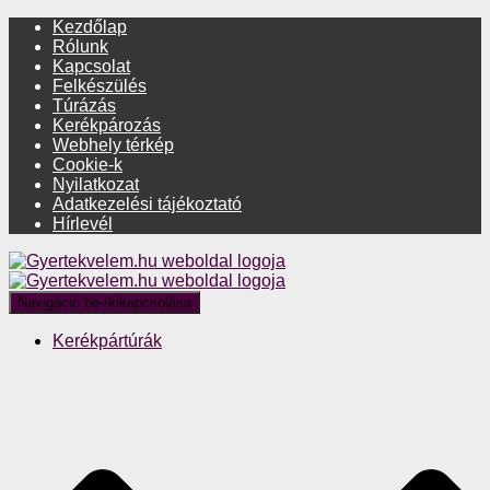
Kezdőlap
Rólunk
Kapcsolat
Felkészülés
Túrázás
Kerékpározás
Webhely térkép
Cookie-k
Nyilatkozat
Adatkezelési tájékoztató
Hírlevél
Navigáció be-/kikapcsolása
Kerékpártúrák