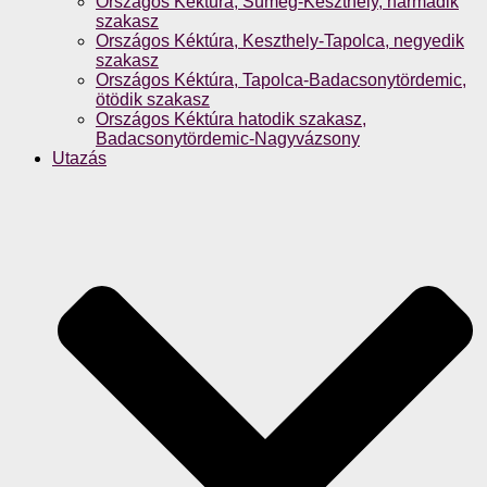
Országos Kéktúra, Sümeg-Keszthely, harmadik
szakasz
Országos Kéktúra, Keszthely-Tapolca, negyedik
szakasz
Országos Kéktúra, Tapolca-Badacsonytördemic,
ötödik szakasz
Országos Kéktúra hatodik szakasz,
Badacsonytördemic-Nagyvázsony
Utazás