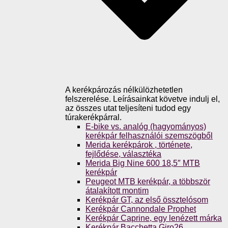
A kerékpározás nélkülözhetetlen
felszerelése. Leírásainkat követve indulj el,
az összes utat teljesíteni tudod egy
túrakerékpárral.
E-bike vs. analóg (hagyományos)
kerékpár felhasználói szemszögből
Merida kerékpárok , története,
fejlődése, választéka
Merida Big Nine 600 18,5″ MTB
kerékpár
Peugeot MTB kerékpár, a többször
átalakított montim
Kerékpár GT, az első össztelósom
Kerékpár Cannondale Prophet
Kerékpár Caprine, egy lenézett márka
Kerékpár Bacchetta Giro26