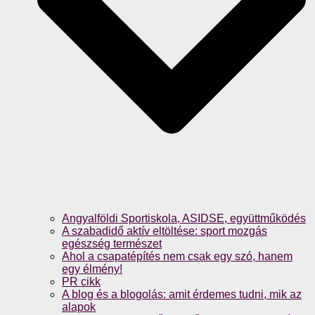
Angyalföldi Sportiskola, ASIDSE, együttműködés
A szabadidő aktív eltöltése: sport mozgás
egészség természet
Ahol a csapatépítés nem csak egy szó, hanem
egy élmény!
PR cikk
A blog és a blogolás: amit érdemes tudni, mik az
alapok