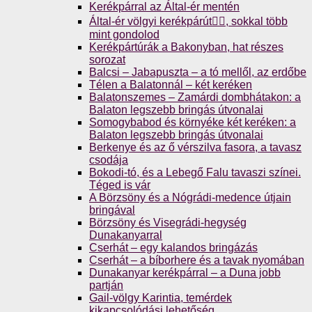
Kerékpárral az Által-ér mentén
Által-ér völgyi kerékpárút🚴‍♀️, sokkal több
mint gondolod
Kerékpártúrák a Bakonyban, hat részes
sorozat
Balcsi – Jabapuszta – a tó mellől, az erdőbe
Télen a Balatonnál – két keréken
Balatonszemes – Zamárdi dombhátakon: a
Balaton legszebb bringás útvonalai
Somogybabod és környéke két keréken: a
Balaton legszebb bringás útvonalai
Berkenye és az ő vérszilva fasora, a tavasz
csodája
Bokodi-tó, és a Lebegő Falu tavaszi színei.
Téged is vár
A Börzsöny és a Nógrádi-medence útjain
bringával
Börzsöny és Visegrádi-hegység
Dunakanyarral
Cserhát – egy kalandos bringázás
Cserhát – a bíborhere és a tavak nyomában
Dunakanyar kerékpárral – a Duna jobb
partján
Gail-völgy Karintia, temérdek
kikapcsolódási lehetőség