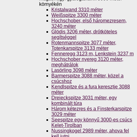
környékén
Kristalwand 3310 méter
Weißspitze 3300 méter
Hochschober, első háromezresem,
3240 méter
Glödis 3206 méter, drótköteles
segítséggel
Rotenmannspitze 3077 méter,
Totenkarspitze 3133 méter
Fenneregg 3123 m, Lenkstein 3237 m
Hochschober nyereg 3120 méter,
meghátrálok
Lasörling 3098 méter
Barmerspitze 3088 méter, közel a
csúcshoz
Kendlspitze és a fura keresztje 3088
méter
Dreieckspitze 3031 méter, egy
kombinált túra
Három kétezres és a Finsterkarspitze
3029 méter
Seespitze egy könnyű 3000-es csúcs
Kelet-Tirolban
Nussingkogel 2989 méter, ahova fel
kell jutni