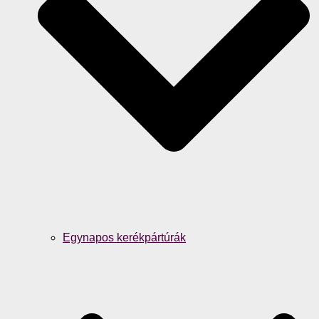
Egynapos kerékpártúrák