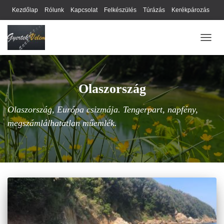
Kezdőlap
Rólunk
Kapcsolat
Felkészülés
Túrázás
Kerékpározás
Webhely térkép
Cookie-k
Nyilatkozat
Adatkezelési tájékoztató
NAVIG
Hírlevél
Olaszország
Olaszország, Európa csizmája. Tengerpart, napfény,
megszámlálhatatlan műemlék.