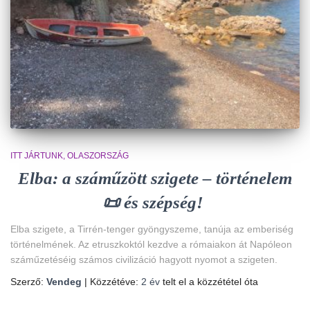
ITT JÁRTUNK
OLASZORSZÁG
Elba: a száműzött szigete – történelem
📜 és szépség!
Elba szigete, a Tirrén-tenger gyöngyszeme, tanúja az emberiség
történelmének. Az etruszkoktól kezdve a rómaiakon át Napóleon
száműzetéséig számos civilizáció hagyott nyomot a szigeten.
Szerző:
Vendeg
| Közzétéve:
2 év
telt el a közzététel óta