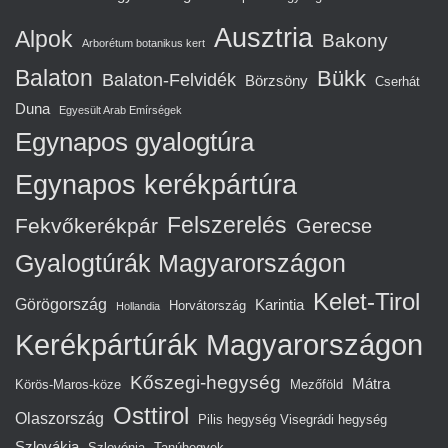
Ausztria
Alpok
Bakony
Arborétum botanikus kert
Balaton
Bükk
Balaton-Felvidék
Börzsöny
Cserhát
Duna
Egyesült Arab Emírségek
Egynapos gyalogtúra
Egynapos kerékpártúra
Felszerelés
Fekvőkerékpár
Gerecse
Gyalogtúrák Magyarországon
Kelet-Tirol
Görögország
Karintia
Horvátország
Hollandia
Kerékpártúrák Magyarországon
Kőszegi-hegység
Mátra
Körös-Maros-köze
Mezőföld
Osttirol
Olaszország
Pilis hegység Visegrádi hegység
Szlovákia
Szlovénia
Tanúhegyek