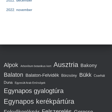
2022. december
2022. november
Ausztria
Alpok
Bakony
Arborétum botanikus kert
Balaton
Bükk
Balaton-Felvidék
Börzsöny
Cserhát
Duna
Egyesült Arab Emírségek
Egynapos gyalogtúra
Egynapos kerékpártúra
Felszerelés
Fekvőkerékpár
Gerecse