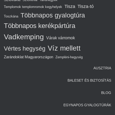
Tisza
Tisza-tó
Templomok templomromok kegyhelyek
Többnapos gyalogtúra
Toszkána
Többnapos kerékpártúra
Vadkemping
Várak várromok
Víz mellett
Vértes hegység
Zarándoklat Magyarországon
Zempléni-hegység
AUSZTRIA
BALESET ÉS BIZTOSÍTÁS
BLOG
EGYNAPOS GYALOGTÚRÁK