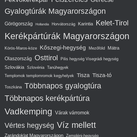
Gyalogtúrák Magyarországon
Kelet-Tirol
Görögország
Karintia
Horvátország
Hollandia
Kerékpártúrák Magyarországon
Kőszegi-hegység
Mátra
Körös-Maros-köze
Mezőföld
Osttirol
Olaszország
Pilis hegység Visegrádi hegység
Szlovákia
Szlovénia
Tanúhegyek
Tisza
Tisza-tó
Templomok templomromok kegyhelyek
Többnapos gyalogtúra
Toszkána
Többnapos kerékpártúra
Vadkemping
Várak várromok
Víz mellett
Vértes hegység
Zarándoklat Magyarországon
Zempléni-hegység