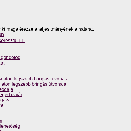
enki maga érezze a teljesítményének a határát.
én
resztül 🚴‍♀️
nt gondolod
zat
laton legszebb bringás útvonalai
aton legszebb bringás útvonalai
csodája
éged is vár
ngával
al
án
 lehetőség