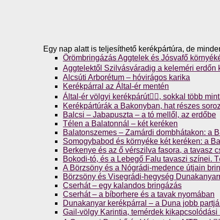
Egy nap alatt is teljesíthető kerékpártúra, de mind
Örömbringázás Aggtelek és Jósvafő környék
Aggtelektől Szilvásváradig a keleméri erdőn ke
Alcsúti Arborétum – hóvirágos karika
Kerékpárral az Által-ér mentén
Által-ér völgyi kerékpárút🚴‍♀️, sokkal több mi
Kerékpártúrák a Bakonyban, hat részes soro
Balcsi – Jabapuszta – a tó mellől, az erdőbe
Télen a Balatonnál – két keréken
Balatonszemes – Zamárdi dombhátakon: a Ba
Somogybabod és környéke két keréken: a Bal
Berkenye és az ő vérszilva fasora, a tavasz 
Bokodi-tó, és a Lebegő Falu tavaszi színei. T
A Börzsöny és a Nógrádi-medence útjain bri
Börzsöny és Visegrádi-hegység Dunakanyarr
Cserhát – egy kalandos bringázás
Cserhát – a bíborhere és a tavak nyomában
Dunakanyar kerékpárral – a Duna jobb partj
Gail-völgy Karintia, temérdek kikapcsolódási