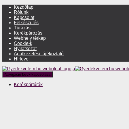
Kezdőlap
Rólunk
Kapcsolat
Felkészülés
Túrázás
Kerékpározás
Webhely térkép
Cookie-k
Nyilatkozat
Adatkezelési tájékoztató
Hírlevél
Navigáció be-/kikapcsolása
Kerékpártúrák