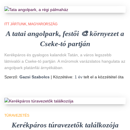
ITT JÁRTUNK
MAGYARORSZÁG
A tatai angolpark, festői 🎨 környezet a
Cseke-tó partján
Kerékpáros és gyalogos kalandok Tatán, a város legszebb
látnivalói a Cseke-tó partján. A műromok varázslatos hangulata az
angolpark platánfái árnyékában.
Szerző:
Gazsi Szabolcs
| Közzétéve:
1 év
telt el a közzététel óta
TÚRAVEZETÉS
Kerékpáros túravezetők találkozója