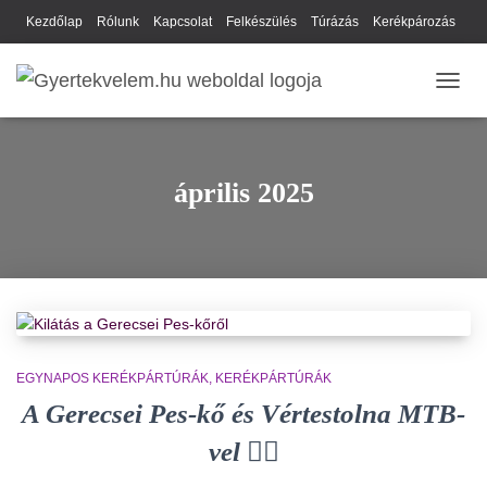
Kezdőlap
Rólunk
Kapcsolat
Felkészülés
Túrázás
Kerékpározás
Webhely térkép
Cookie-k
Nyilatkozat
Adatkezelési tájékoztató
NAVIG
Hírlevél
április 2025
EGYNAPOS KERÉKPÁRTÚRÁK
KERÉKPÁRTÚRÁK
A Gerecsei Pes-kő és Vértestolna MTB-
vel 🚴‍♀️