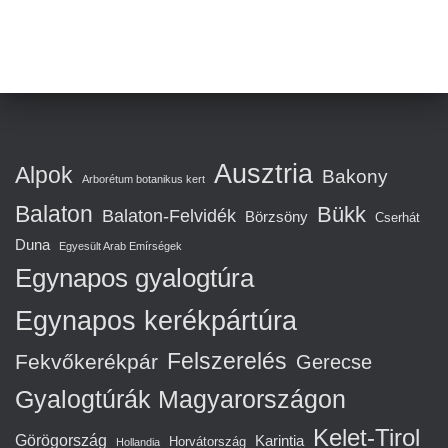
Ausztria
Alpok
Bakony
Arborétum botanikus kert
Balaton
Bükk
Balaton-Felvidék
Börzsöny
Cserhát
Duna
Egyesült Arab Emírségek
Egynapos gyalogtúra
Egynapos kerékpártúra
Felszerelés
Fekvőkerékpár
Gerecse
Gyalogtúrák Magyarországon
Kelet-Tirol
Görögország
Karintia
Horvátország
Hollandia