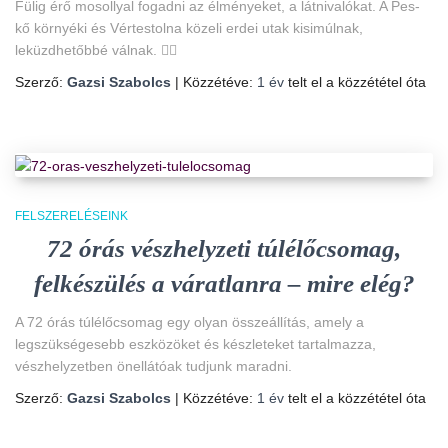
Fülig érő mosollyal fogadni az élményeket, a látnivalókat. A Pes-
kő környéki és Vértestolna közeli erdei utak kisimúlnak,
leküzdhetőbbé válnak. 🚴‍♀️
Szerző:
Gazsi Szabolcs
| Közzétéve:
1 év
telt el a közzététel óta
FELSZERELÉSEINK
72 órás vészhelyzeti túlélőcsomag,
felkészülés a váratlanra – mire elég?
A 72 órás túlélőcsomag egy olyan összeállítás, amely a
legszükségesebb eszközöket és készleteket tartalmazza,
vészhelyzetben önellátóak tudjunk maradni.
Szerző:
Gazsi Szabolcs
| Közzétéve:
1 év
telt el a közzététel óta