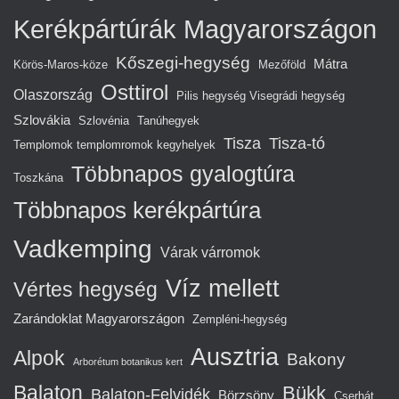
Kerékpártúrák Magyarországon
Kőszegi-hegység
Mátra
Körös-Maros-köze
Mezőföld
Osttirol
Olaszország
Pilis hegység Visegrádi hegység
Szlovákia
Szlovénia
Tanúhegyek
Tisza
Tisza-tó
Templomok templomromok kegyhelyek
Többnapos gyalogtúra
Toszkána
Többnapos kerékpártúra
Vadkemping
Várak várromok
Víz mellett
Vértes hegység
Zarándoklat Magyarországon
Zempléni-hegység
Ausztria
Alpok
Bakony
Arborétum botanikus kert
Balaton
Bükk
Balaton-Felvidék
Börzsöny
Cserhát