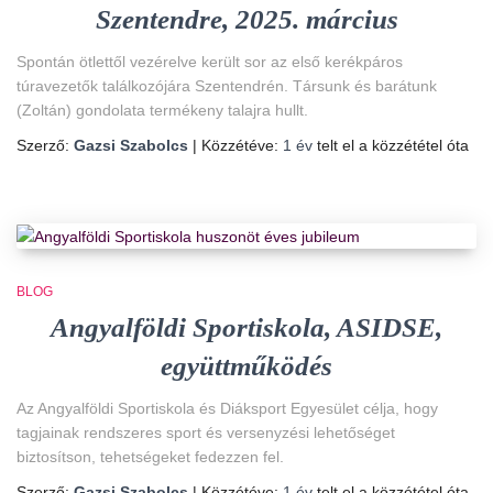
Szentendre, 2025. március
Spontán ötlettől vezérelve került sor az első kerékpáros
túravezetők találkozójára Szentendrén. Társunk és barátunk
(Zoltán) gondolata termékeny talajra hullt.
Szerző:
Gazsi Szabolcs
| Közzétéve:
1 év
telt el a közzététel óta
BLOG
Angyalföldi Sportiskola, ASIDSE,
együttműködés
Az Angyalföldi Sportiskola és Diáksport Egyesület célja, hogy
tagjainak rendszeres sport és versenyzési lehetőséget
biztosítson, tehetségeket fedezzen fel.
Szerző:
Gazsi Szabolcs
| Közzétéve:
1 év
telt el a közzététel óta