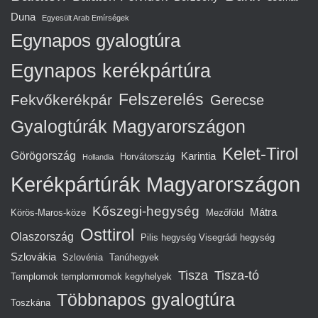
Duna
Egyesült Arab Emírségek
Egynapos gyalogtúra
Egynapos kerékpártúra
Felszerelés
Fekvőkerékpár
Gerecse
Gyalogtúrák Magyarországon
Kelet-Tirol
Görögország
Karintia
Horvátország
Hollandia
Kerékpártúrák Magyarországon
Kőszegi-hegység
Mátra
Körös-Maros-köze
Mezőföld
Osttirol
Olaszország
Pilis hegység Visegrádi hegység
Szlovákia
Szlovénia
Tanúhegyek
Tisza
Tisza-tó
Templomok templomromok kegyhelyek
Többnapos gyalogtúra
Toszkána