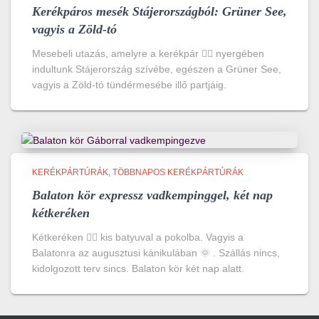
Kerékpáros mesék Stájerországból: Grüner See,
vagyis a Zöld-tó
Mesebeli utazás, amelyre a kerékpár 🚴‍♀️ nyergében
indultunk Stájerország szívébe, egészen a Grüner See,
vagyis a Zöld-tó tündérmesébe illő partjáig.
KERÉKPÁRTÚRÁK
TÖBBNAPOS KERÉKPÁRTÚRÁK
Balaton kör expressz vadkempinggel, két nap
kétkeréken
Kétkeréken 🚴‍♀️ kis batyuval a pokolba. Vagyis a
Balatonra az augusztusi kánikulában 🌞 . Szállás nincs,
kidolgozott terv sincs. Balaton kör két nap alatt.