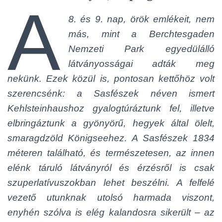
A
8. és 9. nap, örök emlékeit, nem
más, mint a Berchtesgaden
Nemzeti Park egyedülálló
látványosságai adták meg
nekünk. Ezek közül is, pontosan kettőhöz volt
szerencsénk: a Sasfészek néven ismert
Kehlsteinhaushoz gyalogtúráztunk fel, illetve
elbringáztunk a gyönyörű, hegyek által ölelt,
smaragdzöld Königseehez. A Sasfészek 1834
méteren található, és természetesen, az innen
elénk táruló látványról és érzésről is csak
szuperlatívuszokban lehet beszélni. A felfelé
vezető utunknak utolsó harmada viszont,
enyhén szólva is elég kalandosra sikerült – az