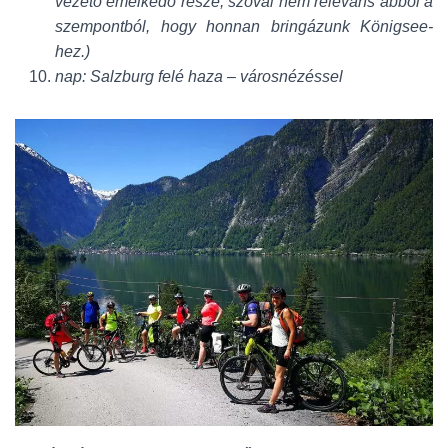
vezető emelkedő része, szóval nem releváns abból a
szempontból, hogy honnan bringázunk Königsee-
hez.)
nap: Salzburg felé haza – városnézéssel