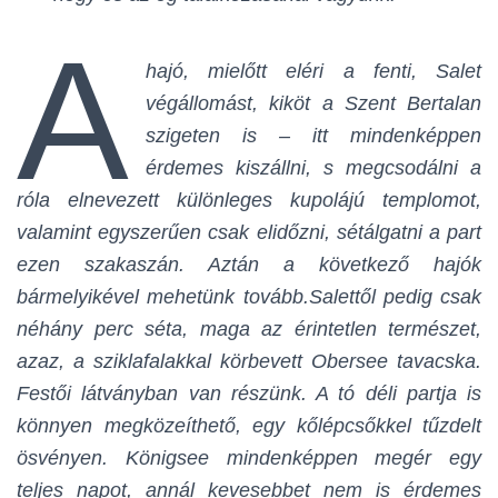
A
hajó, mielőtt eléri a fenti, Salet
végállomást, kiköt a Szent Bertalan
szigeten is – itt mindenképpen
érdemes kiszállni, s megcsodálni a
róla elnevezett különleges kupolájú templomot,
valamint egyszerűen csak elidőzni, sétálgatni a part
ezen szakaszán. Aztán a következő hajók
bármelyikével mehetünk tovább.Salettől pedig csak
néhány perc séta, maga az érintetlen természet,
azaz, a sziklafalakkal körbevett Obersee tavacska.
Festői látványban van részünk. A tó déli partja is
könnyen megközeíthető, egy kőlépcsőkkel tűzdelt
ösvényen. Königsee mindenképpen megér egy
teljes napot, annál kevesebbet nem is érdemes