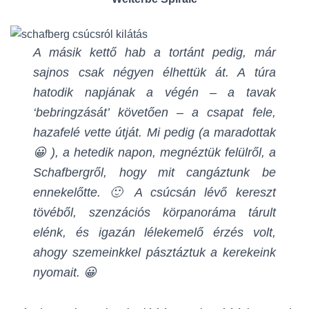
A másik kettő hab a tortánt pedig, már
sajnos csak négyen élhettük át. A túra
hatodik napjának a végén – a tavak
‘bebringzását’ követően – a csapat fele,
hazafelé vette útját. Mi pedig (a maradottak
😀 ), a hetedik napon, megnéztük felülről, a
Schafbergről, hogy mit cangáztunk be
ennekelőtte. 🙂
A csúcsán lévő kereszt
tövéből, szenzációs körpanoráma tárult
elénk, és igazán lélekemelő érzés volt,
ahogy szemeinkkel pásztáztuk a kerekeink
nyomait. 😀