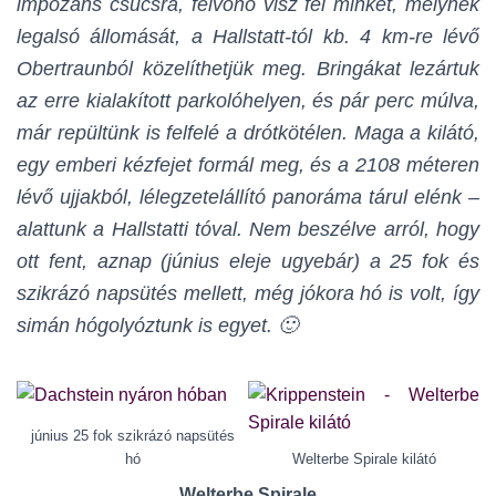
impozáns csúcsra, felvonó visz fel minket, melynek
legalsó állomását, a Hallstatt-tól kb. 4 km-re lévő
Obertraunból közelíthetjük meg. Bringákat lezártuk
az erre kialakított parkolóhelyen, és pár perc múlva,
már repültünk is felfelé a drótkötélen. Maga a kilátó,
egy emberi kézfejet formál meg, és a 2108 méteren
lévő ujjakból, lélegzetelállító panoráma tárul elénk –
alattunk a Hallstatti tóval. Nem beszélve arról, hogy
ott fent, aznap (június eleje ugyebár) a 25 fok és
szikrázó napsütés mellett, még jókora hó is volt, így
simán hógolyóztunk is egyet. 🙂
június 25 fok szikrázó napsütés
hó
Welterbe Spirale kilátó
Welterbe Spirale