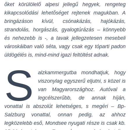
őket körülölelő alpesi jellegű hegyek, rengeteg
kikapcsolódási lehetőséget rejtenek magukban. A
bringázáson kívül, csónakázás, hajókázás,
strandolás, horgászás, gyalogtúrázás – könnyebb
és nehezebb is -, a tavak jellegzetesen mesebeli
városkáiban való séta, vagy csak egy tóparti padon
üldögélés is, mind-mind igazi feltöltést adnak.
S
alzkammergutba mondhatjuk, hogy
viszonylag egyszerű eljutni, s közel is
van Magyarországhoz. Autóval a
legcélszerűbb, de annak híján,
vonattal is abszolút lehetséges, s megéri – Bp-
Salzburg vonattal, onnan pedig, az ahhoz
legközelebb eső, Mondsee nyugati része is csak kb.