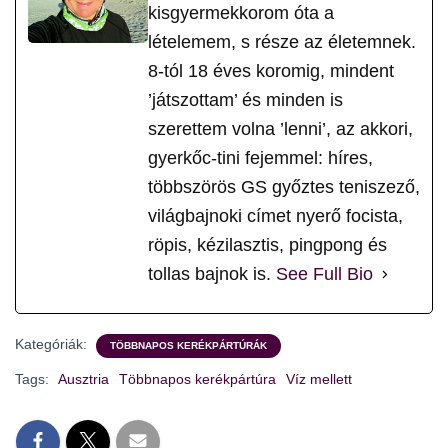
kisgyermekkorom óta a
lételemem, s része az életemnek.
8-tól 18 éves koromig, mindent
’játszottam’ és minden is
szerettem volna ’lenni’, az akkori,
gyerkőc-tini fejemmel: híres,
többszörös GS győztes teniszező,
világbajnoki címet nyerő focista,
röpis, kézilasztis, pingpong és
tollas bajnok is.
See Full Bio
Kategóriák:
TÖBBNAPOS KERÉKPÁRTÚRÁK
Tags:
Ausztria
Többnapos kerékpártúra
Víz mellett