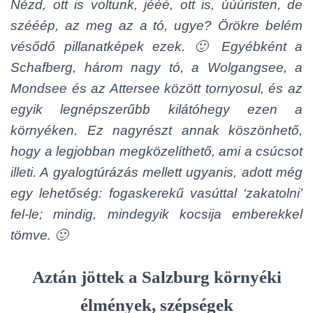
Nézd, ott is voltunk, jééé, ott is, úúúristen, de
szééép, az meg az a tó, ugye? Örökre belém
vésődő pillanatképek ezek. 🙂 Egyébként a
Schafberg, három nagy tó, a Wolgangsee, a
Mondsee és az Attersee között tornyosul, és az
egyik legnépszerűbb kilátóhegy ezen a
környéken. Ez nagyrészt annak köszönhető,
hogy a legjobban megközelíthető, ami a csúcsot
illeti. A gyalogtúrázás mellett ugyanis, adott még
egy lehetőség: fogaskerekű vasúttal ‘zakatolni’
fel-le; mindig, mindegyik kocsija emberekkel
tömve. 🙂
Aztán jöttek a Salzburg környéki
élmények, szépségek