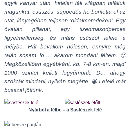
egyik kanyar után, hirtelen téli világban találtuk
magunkat, csúszós, süppedős hó borította el az
utat, lényegében teljesen ‘oldalmeredeken’. Egy
óvatlan pillanat, egy tizedmásodperces
figyelmetlenség, és máris csúszol lefelé a
mélybe. Hát bevallom nőiesen, ennyire még
talán sosem fo…, akarom mondani féltem. 🙂
Megközelítően egyébként, kb. 7-8 km-en, majd’
1000 szintet kellett legyűrnünk. De, ahogy
szokták mindani, nyilván megérte. 😀 Lefelé már
busszal jöttünk.
Nyárból a télbe – a Sasfészek felé