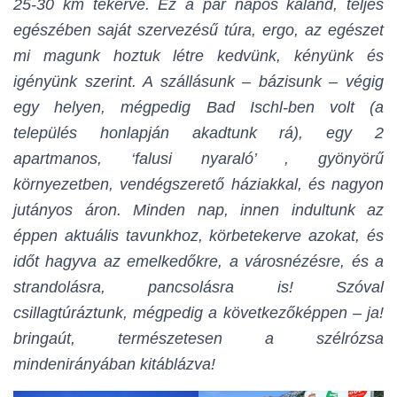
25-30 km tekerve.
Ez a pár napos kaland, teljes
egészében saját szervezésű túra, ergo, az egészet
mi magunk hoztuk létre kedvünk, kényünk és
igényünk szerint. A szállásunk – bázisunk – végig
egy helyen, mégpedig Bad Ischl-ben volt (a
település honlapján akadtunk rá), egy 2
apartmanos, ‘falusi nyaraló’ , gyönyörű
környezetben, vendégszerető háziakkal, és nagyon
jutányos áron. Minden nap, innen indultunk az
éppen aktuális tavunkhoz, körbetekerve azokat, és
időt hagyva az emelkedőkre, a városnézésre, és a
strandolásra, pancsolásra is! Szóval
csillagtúráztunk, mégpedig a következőképpen – ja!
bringaút, természetesen a szélrózsa
mindenirányában kitáblázva!