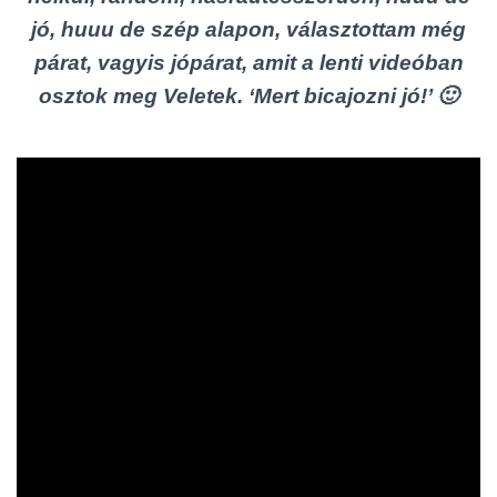
jó, huuu de szép alapon, választottam még
párat, vagyis jópárat, amit a lenti videóban
osztok meg Veletek. ‘Mert bicajozni jó!’ 🙂