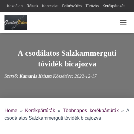
Kezdőlap
Rólunk
Kapcsolat
Felkészülés
Túrázás
Kerékpározás
Webhely térkép
Cookie-k
Nyilatkozat
Adatkezelési tájékoztató
NAVIG
Hírlevél
A csodálatos Salzkammerguti
tóvidék bicajozva
Szerző:
Kamarás Kriszta
Közzétéve:
2022-12-17
Home
»
Kerékpártúrák
»
Többnapos kerékpártúrák
»
A
csodálatos Salzkammerguti tóvidék bicajozva