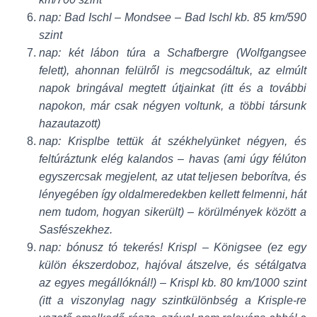
nap: Bad Ischl – Mondsee – Bad Ischl kb. 85 km/590
szint
nap: két lábon túra a Schafbergre (Wolfgangsee
felett), ahonnan felülről is megcsodáltuk, az elmúlt
napok bringával megtett útjainkat (itt és a további
napokon, már csak négyen voltunk, a többi társunk
hazautazott)
nap: Krisplbe tettük át székhelyünket négyen, és
feltúráztunk elég kalandos – havas (ami úgy félúton
egyszercsak megjelent, az utat teljesen beborítva, és
lényegében így oldalmeredekben kellett felmenni, hát
nem tudom, hogyan sikerült) – körülmények között a
Sasfészekhez.
nap: bónusz tó tekerés! Krispl – Königsee (ez egy
külön ékszerdoboz, hajóval átszelve, és sétálgatva
az egyes megállóknál!) – Krispl kb. 80 km/1000 szint
(itt a viszonylag nagy szintkülönbség a Krisple-re