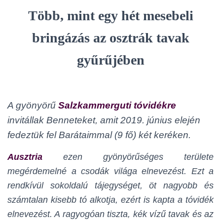
Több, mint egy hét mesebeli
bringázás az osztrák t
avak
gyűrűjében
A gyönyörű
Salzkammerguti tóvidékre
invitállak Benneteket, amit 2019. június elején
fedeztük fel Barátaimmal (9 fő) két keréken.
Ausztria
ezen gyönyörűséges területe
megérdemelné a csodák világa elnevezést. Ezt a
rendkívül sokoldalú tájegységet, öt nagyobb és
számtalan kisebb tó alkotja, ezért is kapta a tóvidék
elnevezést. A ragyogóan tiszta, kék vízű tavak és az