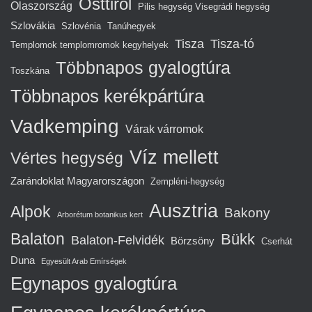
Osttirol
Olaszország
Pilis hegység Visegrádi hegység
Szlovákia
Szlovénia
Tanúhegyek
Tisza
Tisza-tó
Templomok templomromok kegyhelyek
Többnapos gyalogtúra
Toszkána
Többnapos kerékpártúra
Vadkemping
Várak várromok
Víz mellett
Vértes hegység
Zarándoklat Magyarországon
Zempléni-hegység
Ausztria
Alpok
Bakony
Arborétum botanikus kert
Balaton
Bükk
Balaton-Felvidék
Börzsöny
Cserhát
Duna
Egyesült Arab Emírségek
Egynapos gyalogtúra