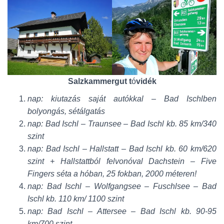
Salzkammergut t
ó
vidék
nap: kiutazás saját autókkal – Bad Ischlben
bolyongás, sétálgatás
nap: Bad Ischl – Traunsee – Bad Ischl kb. 85 km/340
szint
nap: Bad Ischl – Hallstatt – Bad Ischl kb. 60 km/620
szint + Hallstattból felvonóval Dachstein – Five
Fingers séta a hóban, 25 fokban, 2000 méteren!
nap: Bad Ischl – Wolfgangsee – Fuschlsee – Bad
Ischl kb. 110 km/ 1100 szint
nap: Bad Ischl – Attersee – Bad Ischl kb. 90-95
km/700 szint