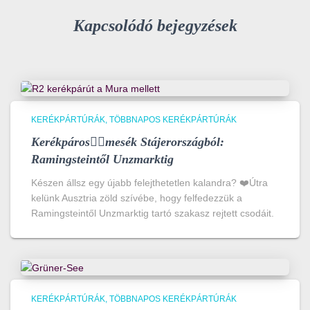
Kapcsolódó bejegyzések
KERÉKPÁRTÚRÁK
TÖBBNAPOS KERÉKPÁRTÚRÁK
Kerékpáros🚴‍♀️mesék Stájerországból:
Ramingsteintől Unzmarktig
Készen állsz egy újabb felejthetetlen kalandra? ❤️Útra
kelünk Ausztria zöld szívébe, hogy felfedezzük a
Ramingsteintől Unzmarktig tartó szakasz rejtett csodáit.
KERÉKPÁRTÚRÁK
TÖBBNAPOS KERÉKPÁRTÚRÁK