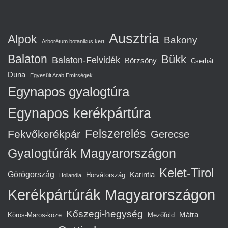
Ausztria
Alpok
Bakony
Arborétum botanikus kert
Balaton
Bükk
Balaton-Felvidék
Börzsöny
Cserhát
Duna
Egyesült Arab Emírségek
Egynapos gyalogtúra
Egynapos kerékpártúra
Felszerelés
Fekvőkerékpár
Gerecse
Gyalogtúrák Magyarországon
Kelet-Tirol
Görögország
Karintia
Horvátország
Hollandia
Kerékpártúrák Magyarországon
Kőszegi-hegység
Mátra
Körös-Maros-köze
Mezőföld