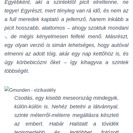
Egyébként, aki a szintektől picit elrettenne, ne
tegye! Egyrészt, mert tényleg van rá idő, és nem az
a full meredek kaptató a jellemző, hanem inkább a
picit hosszabb, alattomos – ahogy szoktuk mondani
-, de mégis kényelmesen felfelé menő. Másrészt,
egy olyan verzió is simán lehetséges, hogy autóval
elmenni az adott tóig, akár egy nap kettőhöz is, és
úgy körbebicózni őket – így kihagyva a szintek
többségét.
Csodás, egy kisebb meseország mindegyik,
külön-külön is. Nehéz betelni a látvánnyal,
szinte méterről-méterre megállásra készteti
az embert. Habár Halstatt a tóvidék
legismertebb és legtöbbet fotózott