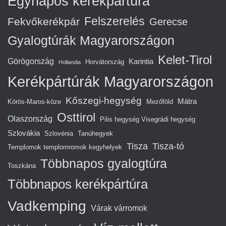
Egynapos kerékpártúra
Felszerelés
Fekvőkerékpár
Gerecse
Gyalogtúrák Magyarországon
Kelet-Tirol
Görögország
Karintia
Horvátország
Hollandia
Kerékpártúrák Magyarországon
Kőszegi-hegység
Mátra
Körös-Maros-köze
Mezőföld
Osttirol
Olaszország
Pilis hegység Visegrádi hegység
Szlovákia
Szlovénia
Tanúhegyek
Tisza
Tisza-tó
Templomok templomromok kegyhelyek
Többnapos gyalogtúra
Toszkána
Többnapos kerékpártúra
Vadkemping
Várak várromok