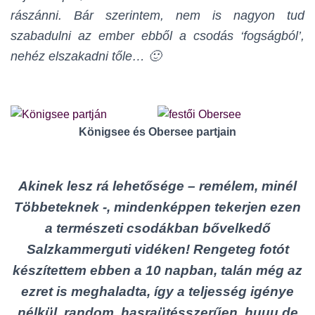
rászánni. Bár szerintem, nem is nagyon tud
szabadulni az ember ebből a csodás ‘fogságból’,
nehéz elszakadni tőle… 🙂
Königsee és Obersee partjain
Akinek lesz rá lehetősége – remélem, minél
Többeteknek -, mindenképpen tekerjen ezen
a természeti csodákban bővelkedő
Salzkammerguti vidéken! Rengeteg fotót
készítettem ebben a 10 napban, talán még az
ezret is meghaladta, így a teljesség igénye
nélkül, random, hasraütésszerűen, huuu de