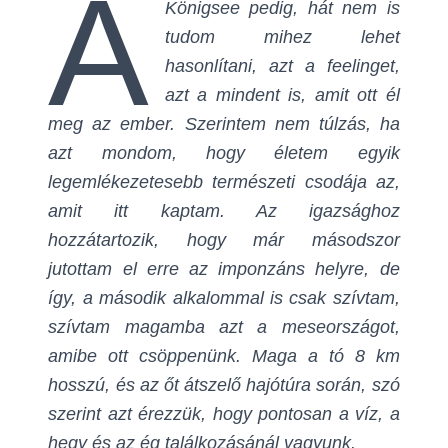
A
Königsee pedig, hát nem is
tudom mihez lehet
hasonlítani, azt a feelinget,
azt a mindent is, amit ott él
meg az ember. Szerintem nem túlzás, ha
azt mondom, hogy életem egyik
legemlékezetesebb természeti csodája az,
amit itt kaptam. Az igazsághoz
hozzátartozik, hogy már másodszor
jutottam el erre az imponzáns helyre, de
így, a második alkalommal is csak szívtam,
szívtam magamba azt a meseországot,
amibe ott csöppenünk. Maga a tó 8 km
hosszú, és az őt átszelő hajótúra során, szó
szerint azt érezzük, hogy pontosan a víz, a
hegy és az ég találkozásánál vagyunk.