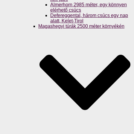
Almerhorn 2985 méter, egy könnyen
elérhető csúcs
Defereggental, három csúcs egy nap
alatt, Kelet-Tirol
Magashegyi túrák 2500 méter környékén