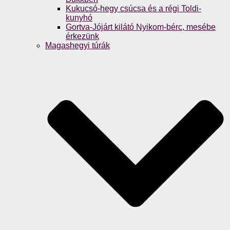
Kukucsó-hegy csúcsa és a régi Toldi-
kunyhó
Gortva-Jójárt kilátó Nyikom-bérc, mesébe
érkezünk
Magashegyi túrák