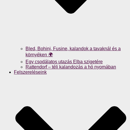
Bled, Bohinj, Fusine, kalandok a tavaknál és a
környéken 🌍
Egy csodálatos utazás Elba szigetére
Rattendorf – téli kalandozás a hó nyomában
Felszereléseink