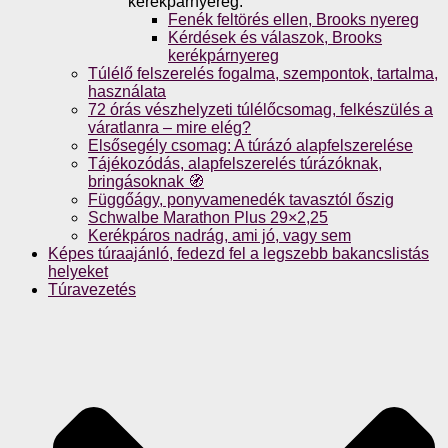
kerékpárnyereg.
Fenék feltörés ellen, Brooks nyereg
Kérdések és válaszok, Brooks
kerékpárnyereg
Túlélő felszerelés fogalma, szempontok, tartalma,
használata
72 órás vészhelyzeti túlélőcsomag, felkészülés a
váratlanra – mire elég?
Elsősegély csomag: A túrázó alapfelszerelése
Tájékozódás, alapfelszerelés túrázóknak,
bringásoknak 🧭
Függőágy, ponyvamenedék tavasztól őszig
Schwalbe Marathon Plus 29×2,25
Kerékpáros nadrág, ami jó, vagy sem
Képes túraajánló, fedezd fel a legszebb bakancslistás
helyeket
Túravezetés