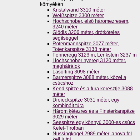
környékén
Kristalwand 3310 méter
Weißspitze 3300 méter
Hochschober, első háromezresem,
3240 méter
Glödis 3206 méter, drótköteles
segítséggel
Rotenmannspitze 3077 méter,
Totenkarspitze 3133 méter
Fenneregg 3123 m, Lenkstein 3237 m
Hochschober nyereg 3120 méter,
meghátrálok
Lasörling 3098 méter
Barmerspitze 3088 méter, közel a
csúcshoz
Kendlspitze és a fura keresztje 3088
méter
Dreieckspitze 3031 méter, egy
kombinált túra
Három kétezres és a Finsterkarspitze
3029 méter
Seespitze egy könnyű 3000-es csúcs
Kelet-Tirolban
Nussingkogel 2989 méter, ahova fel
kell jutni