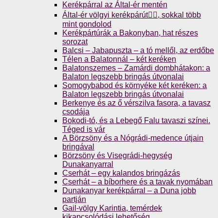
Kerékpárral az Által-ér mentén
Által-ér völgyi kerékpárút🚴‍♀️, sokkal több
mint gondolod
Kerékpártúrák a Bakonyban, hat részes
sorozat
Balcsi – Jabapuszta – a tó mellől, az erdőbe
Télen a Balatonnál – két keréken
Balatonszemes – Zamárdi dombhátakon: a
Balaton legszebb bringás útvonalai
Somogybabod és környéke két keréken: a
Balaton legszebb bringás útvonalai
Berkenye és az ő vérszilva fasora, a tavasz
csodája
Bokodi-tó, és a Lebegő Falu tavaszi színei.
Téged is vár
A Börzsöny és a Nógrádi-medence útjain
bringával
Börzsöny és Visegrádi-hegység
Dunakanyarral
Cserhát – egy kalandos bringázás
Cserhát – a bíborhere és a tavak nyomában
Dunakanyar kerékpárral – a Duna jobb
partján
Gail-völgy Karintia, temérdek
kikapcsolódási lehetőség