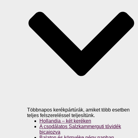
Többnapos kerékpártúrák, amiket több esetben
teljes felszereléssel teljesítünk.
Hollandia – két keréken
A csodálatos Salzkammerguti tóvidék
bicajozva
Balaton és környéke négy napban