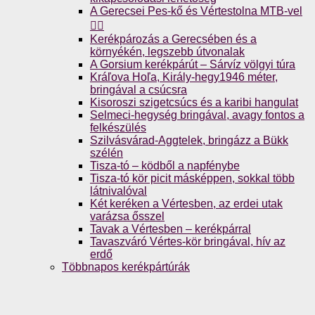
A Gerecsei Pes-kő és Vértestolna MTB-vel
🚴‍♀️
Kerékpározás a Gerecsében és a
környékén, legszebb útvonalak
A Gorsium kerékpárút – Sárvíz völgyi túra
Kráľova Hoľa, Király-hegy1946 méter,
bringával a csúcsra
Kisoroszi szigetcsúcs és a karibi hangulat
Selmeci-hegység bringával, avagy fontos a
felkészülés
Szilvásvárad-Aggtelek, bringázz a Bükk
szélén
Tisza-tó – ködből a napfénybe
Tisza-tó kör picit másképpen, sokkal több
látnivalóval
Két keréken a Vértesben, az erdei utak
varázsa ősszel
Tavak a Vértesben – kerékpárral
Tavaszváró Vértes-kör bringával, hív az
erdő
Többnapos kerékpártúrák