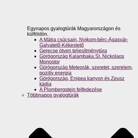
Egynapos gyalogtúrák Magyarországon és
külföldön.
A Mátra csúcsain, Nyikom-bérc-Ágasvár-
Galyatető-Kékestető
Gerecse ötven teljesítménytúra
Görögország Kalambaka St. Nickolaos
Monostor
Görögország Meteorák, szeretet, szerelem,
pozitív energia
Görögország, Enipea kanyon és Zeusz
kádja
A Plombergstein felfedezése
Többnapos gyalogtúrák