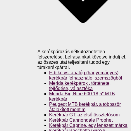
A kerékpározás nélkülözhetetlen
felszerelése. Leírásainkat követve indulj el,
az összes utat teljesíteni tudod egy
túrakerékpárral.
E-bike vs. analóg (hagyományos)
kerékpár felhasználói szemszögből
Merida kerékpárok , története,
fejlődése, választéka
Merida Big Nine 600 18,5″ MTB
kerékpár
Peugeot MTB kerékpár, a többször
átalakított montim
Kerékpár GT, az első össztelósom
Kerékpár Cannondale Prophet
Kerékpár Caprine, egy lenézett márka
Kerékpár Bacchetta Giro26