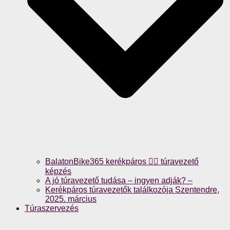
BalatonBike365 kerékpáros 🚴‍♀️ túravezető
képzés
A jó túravezető tudása – ingyen adják? –
Kerékpáros túravezetők találkozója Szentendre,
2025. március
Túraszervezés