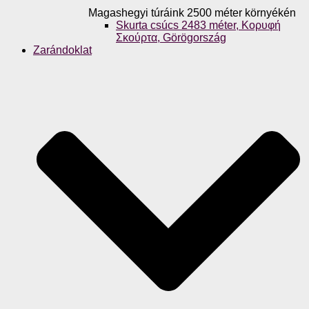
Magashegyi túráink 2500 méter környékén
Skurta csúcs 2483 méter, Κορυφή
Σκούρτα, Görögország
Zarándoklat