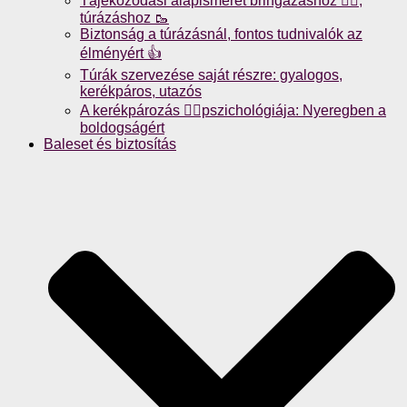
Tájékozódási alapismeret bringázáshoz 🚴‍♀️,
túrázáshoz 🥾
Biztonság a túrázásnál, fontos tudnivalók az
élményért 👍
Túrák szervezése saját részre: gyalogos,
kerékpáros, utazós
A kerékpározás 🚴‍♀️pszichológiája: Nyeregben a
boldogságért
Baleset és biztosítás