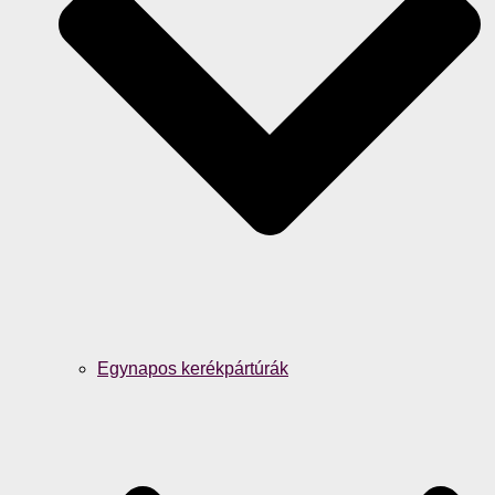
Egynapos kerékpártúrák