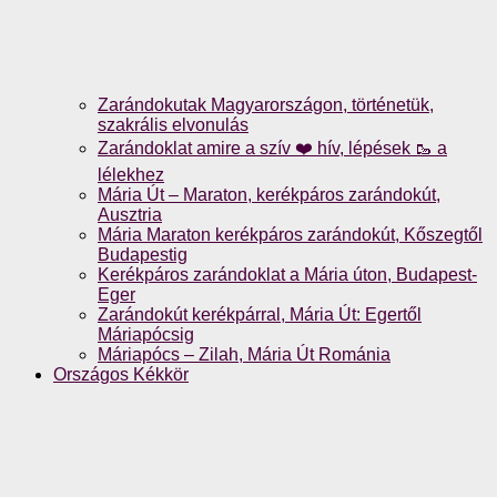
Zarándokutak Magyarországon, történetük,
szakrális elvonulás
Zarándoklat amire a szív ❤️ hív, lépések 🥾 a
lélekhez
Mária Út – Maraton, kerékpáros zarándokút,
Ausztria
Mária Maraton kerékpáros zarándokút, Kőszegtől
Budapestig
Kerékpáros zarándoklat a Mária úton, Budapest-
Eger
Zarándokút kerékpárral, Mária Út: Egertől
Máriapócsig
Máriapócs – Zilah, Mária Út Románia
Országos Kékkör