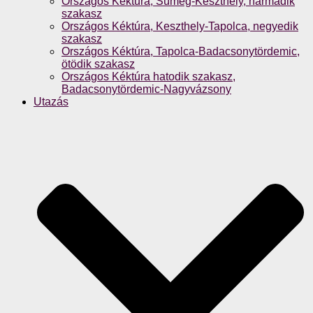
Országos Kéktúra, Sümeg-Keszthely, harmadik
szakasz
Országos Kéktúra, Keszthely-Tapolca, negyedik
szakasz
Országos Kéktúra, Tapolca-Badacsonytördemic,
ötödik szakasz
Országos Kéktúra hatodik szakasz,
Badacsonytördemic-Nagyvázsony
Utazás