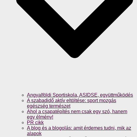
Angyalföldi Sportiskola, ASIDSE, együttműködés
A szabadidő aktív eltöltése: sport mozgás
egészség természet
Ahol a csapatépítés nem csak egy szó, hanem
egy élmény!
PR cikk
A blog és a blogolás: amit érdemes tudni, mik az
alapok