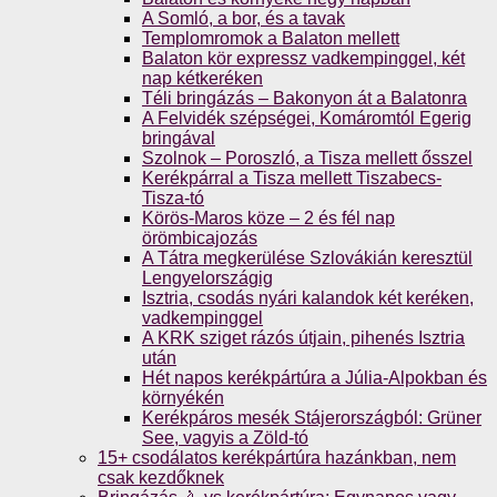
A Somló, a bor, és a tavak
Templomromok a Balaton mellett
Balaton kör expressz vadkempinggel, két
nap kétkeréken
Téli bringázás – Bakonyon át a Balatonra
A Felvidék szépségei, Komáromtól Egerig
bringával
Szolnok – Poroszló, a Tisza mellett ősszel
Kerékpárral a Tisza mellett Tiszabecs-
Tisza-tó
Körös-Maros köze – 2 és fél nap
örömbicajozás
A Tátra megkerülése Szlovákián keresztül
Lengyelországig
Isztria, csodás nyári kalandok két keréken,
vadkempinggel
A KRK sziget rázós útjain, pihenés Isztria
után
Hét napos kerékpártúra a Júlia-Alpokban és
környékén
Kerékpáros mesék Stájerországból: Grüner
See, vagyis a Zöld-tó
15+ csodálatos kerékpártúra hazánkban, nem
csak kezdőknek