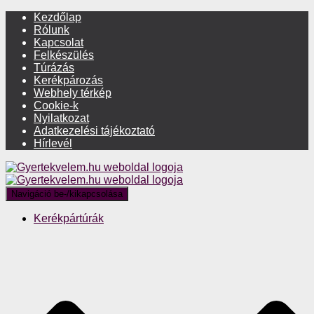
Kezdőlap
Rólunk
Kapcsolat
Felkészülés
Túrázás
Kerékpározás
Webhely térkép
Cookie-k
Nyilatkozat
Adatkezelési tájékoztató
Hírlevél
Navigáció be-/kikapcsolása
Kerékpártúrák