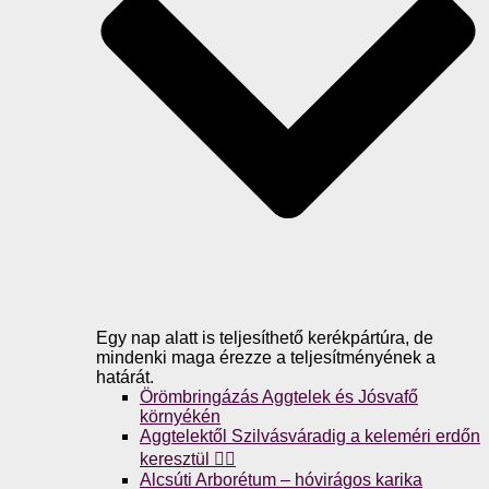
Egy nap alatt is teljesíthető kerékpártúra, de
mindenki maga érezze a teljesítményének a
határát.
Örömbringázás Aggtelek és Jósvafő
környékén
Aggtelektől Szilvásváradig a keleméri erdőn
keresztül 🚴‍♀️
Alcsúti Arborétum – hóvirágos karika