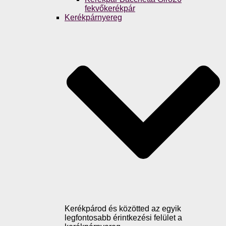
fekvőkerékpár
Kerékpárnyereg
Kerékpárod és közötted az egyik
legfontosabb érintkezési felület a