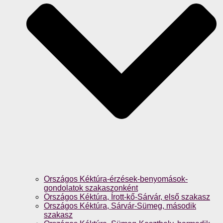
Országos Kéktúra-érzések-benyomások-
gondolatok szakaszonként
Országos Kéktúra, Írott-kő-Sárvár, első szakasz
Országos Kéktúra, Sárvár-Sümeg, második
szakasz