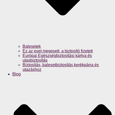
Balesetek
Ez az eset megesett, a biztosító fizetett
Európai Egészségbiztosítási kártya és
utasbiztosítás
Biztosítás, balesetbiztosítás kerékpárra és
utazáshoz
Blog