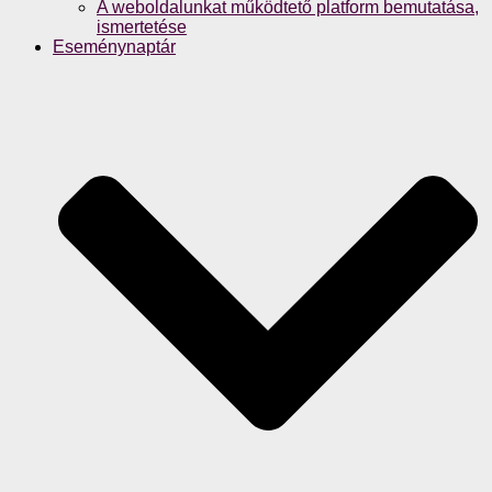
A weboldalunkat működtető platform bemutatása,
ismertetése
Eseménynaptár