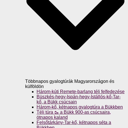
Többnapos gyalogtúrák Magyarországon és
külföldön
Három-kúti Remete-barlang téli felfedezése
Büszkés-hegy-Ispán-hegy-Istállós-kő-Tar-
kő, a Bükk csúcsain
Három-kő, kétnapos gyalogtúra a Bükkben
Téli túra 🥾 a Bükk 900-as csúcsaira,
ötnapos kaland
Felsőtárkány-Tar-kő, kétnapos séta a
Bükkben