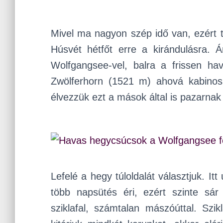
Mivel ma nagyon szép idő van, ezért t
Húsvét hétfőt erre a kirándulásra. 
Wolfgangsee-vel, balra a frissen h
Zwölferhorn (1521 m) ahová kabinos 
élvezzük ezt a mások által is pazarna
Lefelé a hegy túloldalát választjuk. I
több napsütés éri, ezért szinte sár
sziklafal, számtalan mászóúttal. Sz