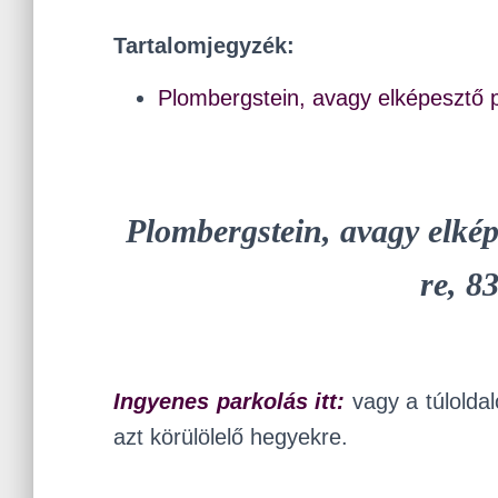
Tartalomjegyzék:
Plombergstein, avagy elképesztő 
Plombergstein, avagy elké
re, 8
Ingyenes parkolás itt:
vagy a túlolda
azt körülölelő hegyekre.