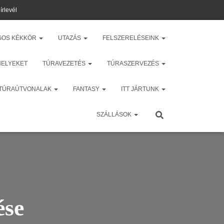
írlevél
GOS KÉKKÖR
UTAZÁS
FELSZERELÉSEINK
HELYEKET
TÚRAVEZETÉS
TÚRASZERVEZÉS
 TÚRAÚTVONALAK
FANTASY
ITT JÁRTUNK
SZÁLLÁSOK
ése