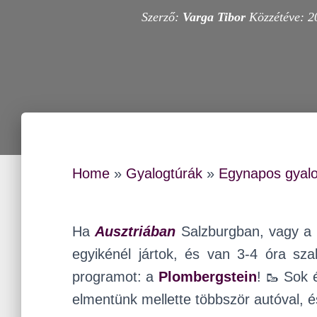
Szerző:
Varga Tibor
Közzétéve:
2
Home
»
Gyalogtúrák
»
Egynapos gyalo
Ha
Ausztriában
Salzburgban, vagy a 
egyikénél jártok, és van 3-4 óra sz
programot: a
Plombergstein
! 🥾 Sok 
elmentünk mellette többször autóval, é