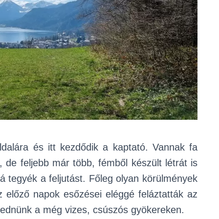
ldalára és itt kezdődik a kaptató. Vannak fa
 de feljebb már több, fémből készült létrát is
 tegyék a feljutást. Főleg olyan körülmények
z előző napok esőzései eléggé feláztatták az
lépkednünk a még vizes, csúszós gyökereken.