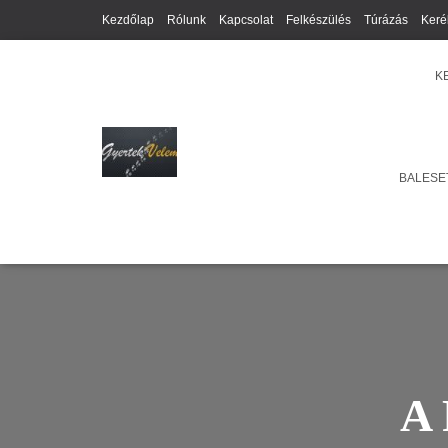
Kezdőlap
Rólunk
Kapcsolat
Felkészülés
Túrázás
Keré
K
BALESET
A 