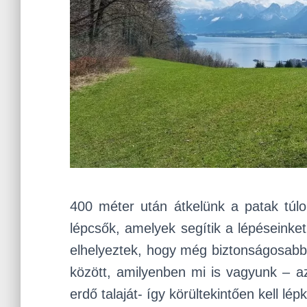
400 méter után átkelünk a patak túlo
lépcsők, amelyek segítik a lépéseinket,
elhelyeztek, hogy még biztonságosabbá
között, amilyenben mi is vagyunk – a
erdő talaját- így körültekintően kell 