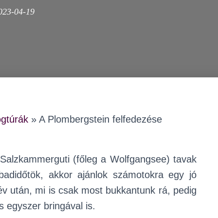
023-04-19
gtúrák
»
A Plombergstein felfedezése
Salzkammerguti (főleg a Wolfgangsee) tavak
abadidőtök, akkor ajánlok számotokra egy jó
év után, mi is csak most bukkantunk rá, pedig
s egyszer bringával is.