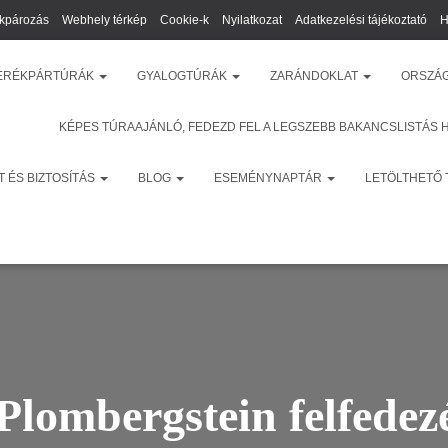
kpározás
Webhely térkép
Cookie-k
Nyilatkozat
Adatkezelési tájékoztató
H
ERÉKPÁRTÚRÁK
GYALOGTÚRÁK
ZARÁNDOKLAT
ORSZÁ
KÉPES TÚRAAJÁNLÓ, FEDEZD FEL A LEGSZEBB BAKANCSLISTÁS 
 ÉS BIZTOSÍTÁS
BLOG
ESEMÉNYNAPTÁR
LETÖLTHETŐ
Plombergstein felfedez