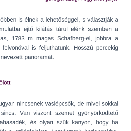
öbben is élnek a lehetőséggel, s választják a
Ámulatba ejtő kilátás tárul elénk szemben a
avas, 1783 m magas Schafberg-el, jobbra a
felvonóval is feljuthatunk. Hosszú percekig
k nevezett panorámát.
tt ugyan nincsenek vaslépcsők, de mivel sokkal
 sincs. Van viszont szemet gyönyörködtető
iklahasadék, és olyan szűk kanyon, hogy ha