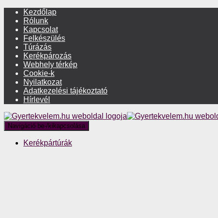
Kezdőlap
Rólunk
Kapcsolat
Felkészülés
Túrázás
Kerékpározás
Webhely térkép
Cookie-k
Nyilatkozat
Adatkezelési tájékoztató
Hírlevél
Navigáció be-/kikapcsolása
Kerékpártúrák