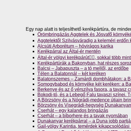
Egy nap alatt is teljesíthető kerékpártúra, de mind
Örömbringázás Aggtelek és Jósvafő környék
Aggtelektől Szilvásváradig a keleméri erdőn ke
Alcsúti Arborétum – hóvirágos karika
Kerékpárral az Által-ér mentén
Által-ér völgyi kerékpárút🚴‍♀️, sokkal több mi
Kerékpártúrák a Bakonyban, hat részes soro
Balcsi – Jabapuszta – a tó mellől, az erdőbe
Télen a Balatonnál – két keréken
Balatonszemes – Zamárdi dombhátakon: a Ba
Somogybabod és környéke két keréken: a Bal
Berkenye és az ő vérszilva fasora, a tavasz 
Bokodi-tó, és a Lebegő Falu tavaszi színei. T
A Börzsöny és a Nógrádi-medence útjain bri
Börzsöny és Visegrádi-hegység Dunakanyarr
Cserhát – egy kalandos bringázás
Cserhát – a bíborhere és a tavak nyomában
Dunakanyar kerékpárral – a Duna jobb partj
Gail-völgy Karintia, temérdek kikapcsolódási