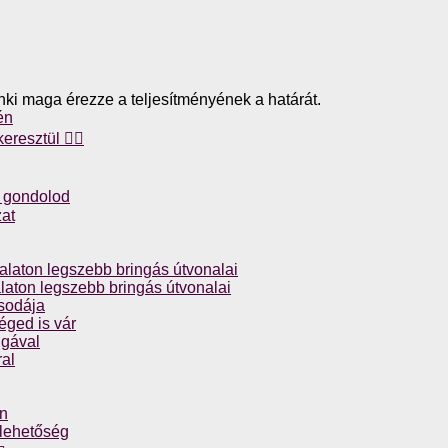
enki maga érezze a teljesítményének a határát.
én
resztül 🚴‍♀️
nt gondolod
zat
laton legszebb bringás útvonalai
aton legszebb bringás útvonalai
csodája
éged is vár
ngával
al
án
 lehetőség